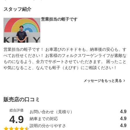
スタッフ紹介
営業担当の蛭子です
営業担当の蛭子です！ お車選びのドキドキも、納車後の安心も、す
べてお任せください！ お客様のフォルクスワーゲンライフが素敵な
ものになるよう、全力でサポートさせていただきます。 困ったこと
や気になること、なんでも蛭子（えびす）にご相談ください！
メッセージをもっと見る
販売店の口コミ
総合評価
4.9
お問い合わせ（見積り）
（5点満点中）
4.9
4.9
納車までの対応
4.9
説明の分かりやすさ