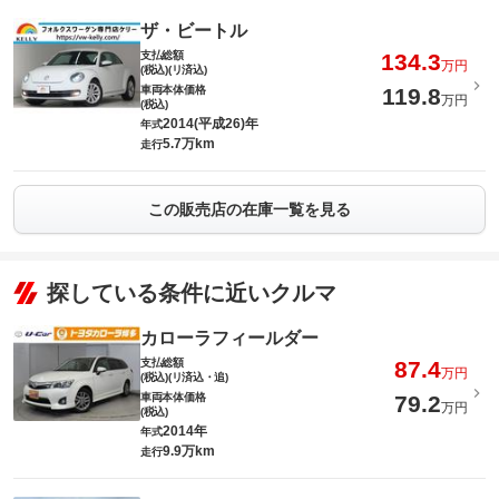
ザ・ビートル
支払総額
134.3
万円
(税込)(リ済込)
車両本体価格
119.8
万円
(税込)
2014(平成26)年
年式
5.7万km
走行
この販売店の在庫一覧を見る
探している条件に近いクルマ
カローラフィールダー
支払総額
87.4
万円
(税込)(リ済込・追)
車両本体価格
79.2
万円
(税込)
2014年
年式
9.9万km
走行