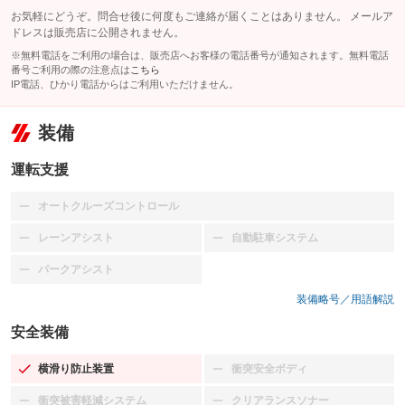
お気軽にどうぞ。問合せ後に何度もご連絡が届くことはありません。 メールア
ドレスは販売店に公開されません。
※無料電話をご利用の場合は、販売店へお客様の電話番号が通知されます。無料電話
番号ご利用の際の注意点は
こちら
IP電話、ひかり電話からはご利用いただけません。
装備
運転支援
オートクルーズコントロール
：装備なし
レーンアシスト
自動駐車システム
：装備なし
：装備なし
パークアシスト
：装備なし
装備略号／用語解説
安全装備
横滑り防止装置
衝突安全ボディ
：装備あり
：装備なし
衝突被害軽減システム
クリアランスソナー