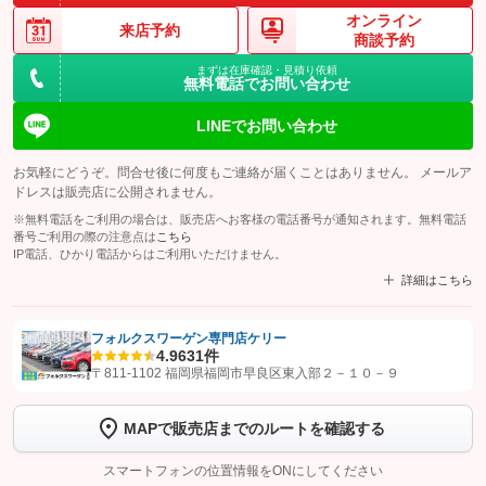
オンライン
来店予約
商談予約
まずは在庫確認・見積り依頼
無料電話でお問い合わせ
LINEでお問い合わせ
お気軽にどうぞ。問合せ後に何度もご連絡が届くことはありません。 メールア
ドレスは販売店に公開されません。
※無料電話をご利用の場合は、販売店へお客様の電話番号が通知されます。無料電話
番号ご利用の際の注意点は
こちら
IP電話、ひかり電話からはご利用いただけません。
詳細はこちら
フォルクスワーゲン専門店ケリー
4.9
631件
【STEP1】
認証画面でグーネットを友だち追加してから「許可する」ボタンを押
〒811-1102 福岡県福岡市早良区東入部２－１０－９
します
MAPで販売店までのルートを確認する
【STEP2】
トーク画面で
ボタンをタップして問い合わせを
完了してください。
スマートフォンの位置情報をONにしてください