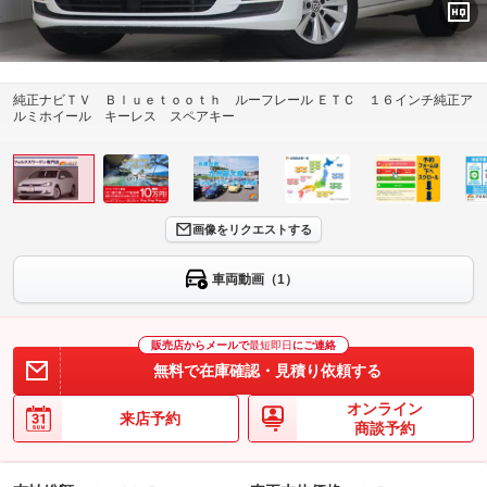
純正ナビＴＶ Ｂｌｕｅｔｏｏｔｈ ルーフレール ＥＴＣ １６インチ純正ア
ルミホイール キーレス スペアキー
画像をリクエストする
車両動画（1）
販売店からメールで
最短即日
にご連絡
無料で在庫確認・見積り依頼する
オンライン
来店予約
商談予約