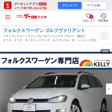
グーネットアプリ
RENEW
ダウンロード
アプリを開く
メアド不要で問い合わせ可能
0
お気に入り
閲覧履歴
フォルクスワーゲン ゴルフヴァリアント
ＴＳＩコンフォートラインブルーモーションテクノロジー 純正ナ
ビＴＶ ＥＴＣ ＨＩＤヘッドランプ ルーフレール Ｂｌｕｅｔ
もっと見る
ｏｏｔｈ １６インチ純正アルミホイール キーレス スペアキ
ー ヘッドライトウォッシャー（福岡県）
1
/81