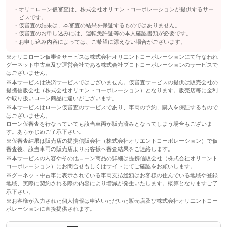
す♪
このパックの見積もり依頼（無料）
オリコローン仮審査は、株式会社オリエントコーポレーションが提供するサー
４桁の数字をお好きな番号に指定できます！誕生日や特別な記念
ビスです。
このパックの見積もり依頼（無料）
日などあなただけの番号をナンバープレートにしませんか？？特
仮審査の結果は、本審査の結果を保証するものではありません。
備考
別感があって愛車のことをさらに好きになれますよ！オススメで
仮審査のお申し込みには、運転免許証等の本人確認書類が必要です。
す♪
お申し込み内容によっては、ご希望に添えない場合がございます。
※オリコローン仮審査サービスは株式会社オリエントコーポレーションにて行なわれ
グーネット中古車及び運営会社である株式会社プロトコーポレーションのサービスで
このパックの見積もり依頼（無料）
はございません。
※本サービスは決済サービスではございません。仮審査サービスの提供は販売会社の
提携信販会社（株式会社オリエントコーポレーション）となります。販売店毎に金利
や取り扱いローン商品に違いがございます。
※本サービスはローン仮審査のサービスであり、車両の予約、購入を保証するもので
はございません。
ローン仮審査を行なっていても該当車両が販売済みとなってしまう場合もございま
す。あらかじめご了承下さい。
※仮審査結果は販売店の提携信販会社（株式会社オリエントコーポレーション）で仮
審査後、該当車両の販売店よりお客様へ審査結果をご連絡します。
※本サービスの内容やその他ローン商品の詳細は提携信販会社（株式会社オリエント
コーポレーション）にお問合せもしくはサイトにてご確認をお願いします。
※グーネット中古車に表示されている車両支払総額はお客様の住んでいる地域や登録
地域、実際に契約される際の内容により増減が発生いたします。概算となりますご了
承下さい。
※お客様が入力された個人情報は申込いただいた販売店及び株式会社オリエントコー
ポレーションに直接提供されます。