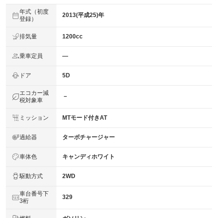
年式（初度
2013(平成25)年
登録）
排気量
1200cc
乗車定員
―
ドア
5D
エコカー減
－
税対象車
ミッション
MTモード付きAT
過給器
ターボチャージャー
車体色
キャンディホワイト
駆動方式
2WD
車台番号下
329
3桁