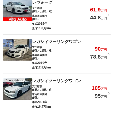
レヴォーグ
支払総額
61.9
万円
(税込)(リ済込・追)
車両本体価格
44.8
万円
(税込)
2015年
年式
11.8万km
走行
レガシィツーリングワゴン
支払総額
90
万円
(税込)(リ済込・追)
車両本体価格
78.8
万円
(税込)
2010年
年式
12.8万km
走行
レガシィツーリングワゴン
グーネットセレクト
支払総額
105
万円
(税込)(リ済込・追)
車両本体価格
95
万円
(税込)
2001年
年式
16.4万km
走行