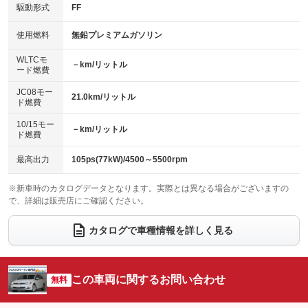
USB入力端子
Bluetooth接続
駆動形式
FF
HID(キセノンライト)
ポータブルナビ
：装備なし
：装備あり
：装備あり
：装備なし
100V電源
クリーンディーゼル
バックカメラ
ETC
使用燃料
無鉛プレミアムガソリン
：装備なし
：装備なし
：装備なし
：装備あり
センターデフロック
エアロ
スマートキー
：装備なし
WLTCモ
：装備なし
：装備なし
－km/リットル
ード燃費
レンタカーアップ
展示・試乗車
ローダウン
ランフラットタイヤ
：装備なし
：装備なし
：装備なし
：装備なし
JC08モー
21.0km/リットル
ド燃費
電動格納ミラー
パワーシート
3列シート
：装備あり
：装備なし
：装備なし
10/15モー
装備略号／用語解説
－km/リットル
ベンチシート
フルフラットシート
ド燃費
：装備なし
：装備なし
チップアップシート
オットマン
：装備なし
：装備なし
最高出力
105ps(77kW)/4500～5500rpm
電動格納サードシート
シートヒーター
：装備なし
：装備なし
※新車時のカタログデータとなります。実際とは異なる場合がございますの
で、詳細は販売店にご確認ください。
ウォークスルー
後席モニター
：装備なし
：装備なし
電動リアゲート
フロントカメラ
カタログで車種情報を詳しく見る
：装備なし
：装備なし
シートエアコン
全周囲カメラ
：装備なし
：装備なし
サイドカメラ
ルーフレール
この車両に関するお問い合わせ
：装備なし
無料
：装備あり
エアサスペンション
ヘッドライトウォッシャー
：装備なし
：装備あり