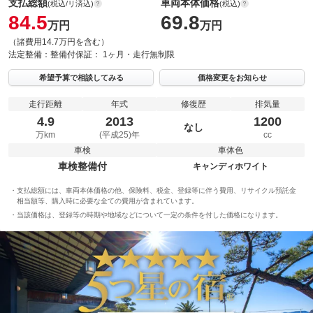
支払総額
車両本体価格
(税込/リ済込)
(税込)
84.5
69.8
万円
万円
（諸費用14.7万円を含む）
法定整備：
整備付
保証：
1ヶ月・走行無制限
希望予算で相談してみる
価格変更をお知らせ
走行距離
年式
修復歴
排気量
4.9
2013
1200
なし
万km
(平成25)年
cc
車検
車体色
車検整備付
キャンディホワイト
支払総額には、車両本体価格の他、保険料、税金、登録等に伴う費用、リサイクル預託金
相当額等、購入時に必要な全ての費用が含まれています。
当該価格は、登録等の時期や地域などについて一定の条件を付した価格になります。