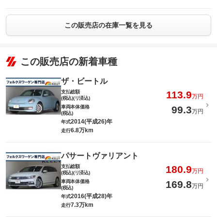
この販売店の在庫一覧を見る
この販売店の新着車種
ザ・ビートル
支払総額
113.9
万円
(税込)(リ済込)
車両本体価格
99.3
万円
(税込)
2014(平成26)年
年式
6.8万km
走行
パサートヴァリアント
支払総額
180.9
万円
(税込)(リ済込)
車両本体価格
169.8
万円
(税込)
2016(平成28)年
年式
7.3万km
走行