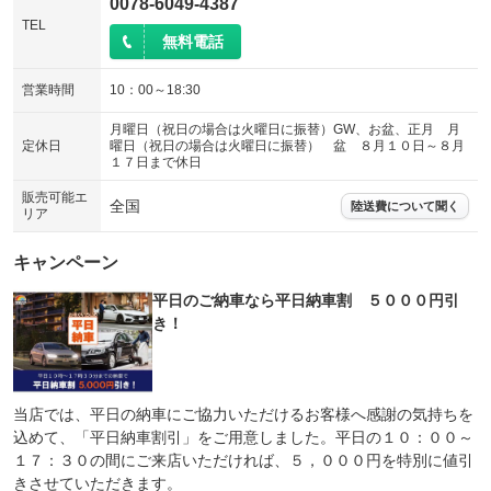
0078-6049-4387
TEL
無料電話
営業時間
10：00～18:30
月曜日（祝日の場合は火曜日に振替）GW、お盆、正月 月
定休日
曜日（祝日の場合は火曜日に振替） 盆 ８月１０日～８月
１７日まで休日
販売可能エ
全国
陸送費について聞く
リア
キャンペーン
平日のご納車なら平日納車割 ５０００円引
き！
当店では、平日の納車にご協力いただけるお客様へ感謝の気持ちを
込めて、「平日納車割引」をご用意しました。平日の１０：００～
１７：３０の間にご来店いただければ、５，０００円を特別に値引
きさせていただきます。