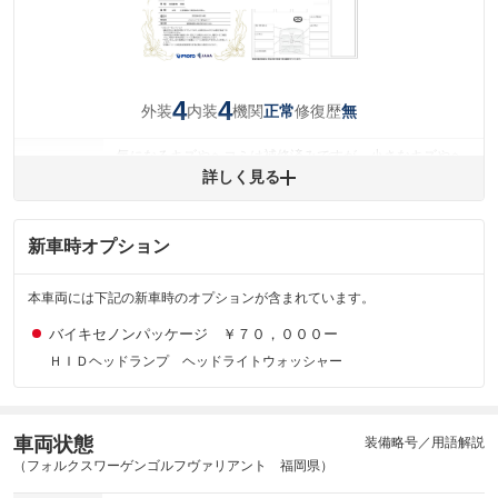
4
4
外装
内装
機関
修復歴
正常
無
気になるキズやヘコミは補修済みですが、小さなキズやヘ
外装
コミが残っています。
詳しく見る
(車両外装)
キズ・へこみについて問い合わせる
内装
気になる汚れ等が、部分的にあります。
新車時オプション
(内装状態)
主要機関に不具合はありません。
機関
本車両には下記の新車時のオプションが含まれています。
バイキセノンパッケージ ￥７０，０００ー
詳細は鑑定書をご確認ください。
修復歴
ＨＩＤヘッドランプ ヘッドライトウォッシャー
※グー鑑定は保証サービスではございません。購入時は必ず現車をご確認
下さい。
※実際にお渡しするコンディションチェックシートにつきましては、形式
および表示項目が異なる場合がございます。
車両状態
装備略号／用語解説
※グー鑑定の評価はあくまでも記載している鑑定日の鑑定結果となりま
（フォルクスワーゲンゴルフヴァリアント 福岡県）
す。車両情報等の詳細は各販売店へお問い合わせ下さい。