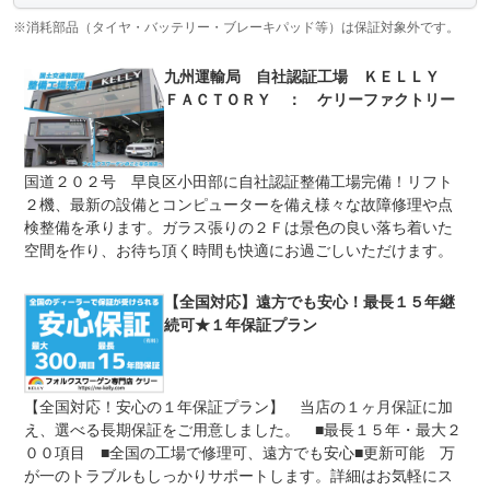
当店の自社保証（１ヶ月）に加え、ご希望に応じて【全国
保証項目
対応１年保証プラン】をご用意しております。遠方にお住
※消耗部品（タイヤ・バッテリー・ブレーキパッド等）は保証対象外です。
まいでも、お近くの認定工場で保証修理を受けられるため
安心です。
九州運輸局 自社認証工場 ＫＥＬＬＹ
修理回数
無制限
ＦＡＣＴＯＲＹ ： ケリーファクトリー
上限金額
限度額無制限
国道２０２号 早良区小田部に自社認証整備工場完備！リフト
免責金
無し
２機、最新の設備とコンピューターを備え様々な故障修理や点
ご遠方にお住まいのお客様もご安心ください。お近くのフ
検整備を承ります。ガラス張りの２Ｆは景色の良い落ち着いた
保証修理
ォルクスワーゲン正規ディーラーにて保証修理の対応を受
空間を作り、お待ち頂く時間も快適にお過ごしいただけます。
受付先
けていただけます。 メーカー基準の確かなサポートが受
けられますので、安心してご検討ください。
【全国対応】遠方でも安心！最長１５年継
整備付 法定12ヶ月または法定24ヶ月点検整備付
法定整備
※車検なし・車検整備付の場合は法定24ヶ月点検整備付
続可★１年保証プラン
※商用車は6ヶ月または12ヶ月点検整備付
当社は九州運輸局の認証を受けた自社整備工場を完備して
法定整備
います。仕入れから納車、そしてアフターフォローまで、
【全国対応！安心の１年保証プラン】 当店の１ヶ月保証に加
について
一貫した整備体制でお客様をサポート。納車前の最終チェ
ックもプロの整備士にお任せください。
え、選べる長期保証をご用意しました。 ■最長１５年・最大２
００項目 ■全国の工場で修理可、遠方でも安心■更新可能 万
が一のトラブルもしっかりサポートします。詳細はお気軽にス