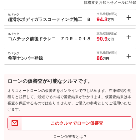
価格変更お知らせメールに登録
支払総額(税込)
Aパック
94.3
超滑水ボディガラスコーティング施工 Ｂ
万円
内：オプシ
9.8
ョン価格
支払総額(税込)
Bパック
万円
90.9
(税込)
コムテック前後ドラレコ ＺＤＲ－０１８
万円
車両本体価
69.8
万円
内：オプシ
格
6.4
ョン価格
支払総額(税込)
Cパック
万円
86
(税込)
希望ナンバー登録
万円
車両本体価
69.8
万円
内：オプシ
格
1.5
ョン価格
万円
(税込)
パック内容
ローンの仮審査が可能なクルマです。
車両本体価
69.8
万円
ボディに超滑水ガラスコーティングを施工すると、水洗いで汚れ
格
オリコオートローンの仮審査をオンラインで申し込めます。在庫確認や見
も簡単に落ち、ボディの輝きを長期間維持する事ができます！お
パック内容
積りと並行して、最短でその場で審査結果が分かります。仮審査結果は本
手入れも簡単で、お客様に大変喜ばれております！ぜひお試し下
審査を保証するものではありませんが、ご購入の参考としてご活用いただ
さい♪
前方２００万画素／２．０インチ液晶／Ｇセンサー／ＧＰＳ／Ｈ
けます。
ボディに超滑水ガラスコーティングを施工すると、水洗いで汚れ
ＤＲ・ＷＤＲ搭載※ＨＤＲ固定
も簡単に落ち、ボディの輝きを長期間維持する事ができます！お
備考
パック内容
手入れも簡単で、お客様に大変喜ばれております！ぜひお試し下
ドライブレコーダーは、映像・音声などを記録する自動車用の車
このクルマでローン仮審査
さい♪
載装置のことです。 事故の際の記録はもちろん、旅行の際の思
４桁の数字をお好きな番号に指定できます！誕生日や特別な記念
備考
い出としてドライブの映像を楽しむことができ、後方録画であお
日などあなただけの番号をナンバープレートにしませんか？？特
り運転対策にも効果的です。
ローン仮審査とは？
別感があって愛車のことをさらに好きになれますよ！オススメで