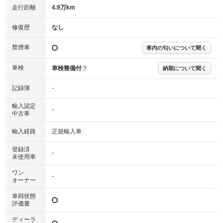
走行距離
4.9万km
修復歴
なし
禁煙車
車内の匂いについて聞く
車検
車検整備付
納期について聞く
?
記録簿
-
輸入認定
-
中古車
輸入経路
正規輸入車
登録済
-
未使用車
ワン
-
オーナー
車両状態
評価書
ディーラ