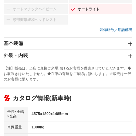
：装備なし
：装備なし
オートマチックハイビーム
オートライト
：装備なし
：装備あり
頸部衝撃緩和ヘッドレスト
：装備なし
装備略号／用語解説
基本装備
エアバッグ：運転席/助手席/サイド
外装・内装
：装備あり
スライドドア
カーナビ：メモリーナビ他
：装備なし
：装備あり
【注】販売は、当店に直接ご来場頂けるお客様を優先させていただきます。◆
お取置きはいたしません。◆在庫の有無をご確認お願いします。※販売は一般
サンルーフ
ABS
TV：フルセグ
：装備なし
：装備あり
：装備あり
のお客様に限ります。
エアコン
Wエアコン
オーディオ：CDまたはCDチェンジャー
：装備あり
：装備なし
：装備あり
リフトアップ
パワーステアリング
カタログ情報(新車時)
ビジュアル：-／DVD再生
：装備なし
：装備あり
：装備あり
ダウンヒルアシストコントロール
アルミホイール：16インチ
：装備なし
：装備あり
全長×全幅
4575x1800x1485mm
×全高
パワーウィンドウ
盗難防止システム
革シート
ハーフレザーシート
：装備あり
：装備なし
：装備なし
：装備なし
車両重量
1300kg
アイドリングストップ
ドライブレコーダー
キーレス
LEDヘッドランプ
：装備あり
：装備なし
：装備あり
：装備なし