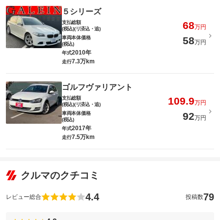
５シリーズ
支払総額
68
万円
(税込)(リ済込・追)
車両本体価格
58
万円
(税込)
2010年
年式
7.3万km
走行
ゴルフヴァリアント
支払総額
109.9
万円
(税込)(リ済込・追)
車両本体価格
92
万円
(税込)
2017年
年式
7.5万km
走行
クルマのクチコミ
4.4
79
レビュー総合
投稿数