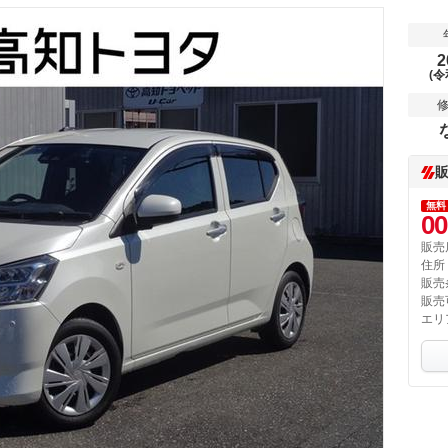
2
(令
無料
00
販売
住所
販売
販売
エリ