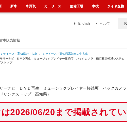
店
新車
車買取
カーリース
整備工場
車検
タイヤ交換
English
ヘルプ
お
中古車販売情報
ミライース・高知県の中古車
ミライース・高知県高知市の中古車
メモリーナビ ＤＶＤ再生 ミュージックプレイヤー接続可 バックカメラ 衝突被害軽減システム
グストップ
リーナビ ＤＶＤ再生 ミュージックプレイヤー接続可 バックカメラ
ドリングストップ（高知県）
は2026/06/20まで掲載されて