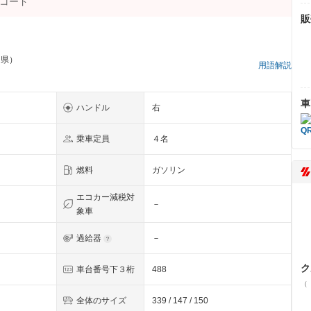
販
知県）
用語解説
車
ハンドル
右
乗車定員
４名
燃料
ガソリン
エコカー減税対
－
象車
過給器
－
ク
車台番号下３桁
488
（
全体のサイズ
339 / 147 / 150