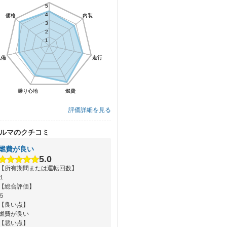
5
5
4
4
価格
価格
内装
内装
3
3
2
2
1
1
装備
装備
走行
走行
乗り心地
乗り心地
燃費
燃費
評価詳細を見る
ルマのクチコミ
燃費が良い
5.0
【所有期間または運転回数】
１
【総合評価】
５
【良い点】
燃費が良い
【悪い点】