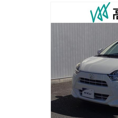
マガジン
車カタログ
自動車ローン
保険
レビュー
価格相場
教習所
用語集