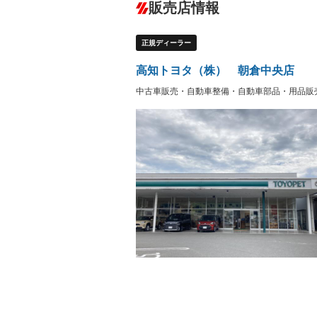
－
販売店情報
オーディオ：CDまたはCDチェンジャー
プレイヤー接続可
盗難防止システム
アイドリ
ヘッドライトウォッシャ
革シート
－
－
正規ディーラー
ー
Bluetooth接続
100V電源
－
－
LEDヘッドランプ
HID(キ
－
高知トヨタ（株） 朝倉中央店
レンタカーアップ
展示・試
－
－
中古車販売・自動車整備・自動車部品・用品販
ETC
エアロ
－
ランフラットタイヤ
パワーシ
－
－
フルフラットシート
チップア
－
－
シートヒーター
ウォーク
－
－
フロントカメラ
シートエ
－
－
ルーフレール
エアサス
－
－