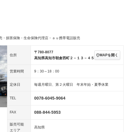
／ミュージック
ビジュアル：-／DVD再
アルミホイール
－
生
ングストップ
ドライブレコーダー
USB入力端子
－
ハーフレザーシート
キーレス
－
クリーンディーゼル
センターデフロック
－
－
セノンライト)
ポータブルナビ
バックカメラ
－
乗車
電動格納ミラー
－
売・損害保険・生命保険代理店・ａｕ携帯電話販売
スマートキー
ローダウン
－
－
装備略号／用語解説
ート
3列シート
ベンチシート
－
－
〒780-8077
MAPを開く
住所
高知県高知市朝倉西町２－１３－４５
ップシート
オットマン
電動格納サードシート
－
－
スルー
後席モニター
電動リアゲート
－
－
営業時間
9：30～18：00
アコン
全周囲カメラ
サイドカメラ
－
－
定休日
毎週月曜日、第２火曜日 年末年始・夏季休業
ペンション
0078-6045-9064
TEL
装備略号／用語解説
088-844-5953
FAX
販売可能
高知県
エリア