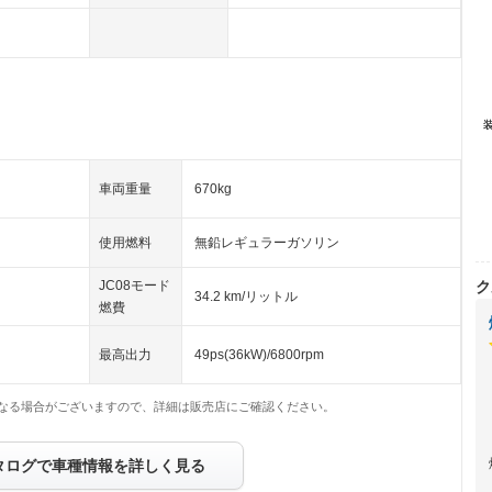
車両重量
670kg
使用燃料
無鉛レギュラーガソリン
ク
JC08モード
34.2 km/リットル
燃費
最高出力
49ps(36kW)/6800rpm
なる場合がございますので、詳細は販売店にご確認ください。
タログで車種情報を詳しく見る