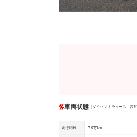
車両状態
（ダイハツ ミライース 高
走行距離
7.9万km