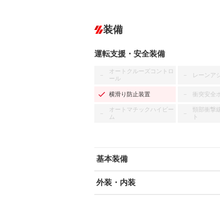
装備
運転支援・安全装備
オートクルーズコントロ
レーンア
－
－
ール
横滑り防止装置
衝突安全
－
オートマチックハイビー
頸部衝撃
－
－
ム
ト
基本装備
外装・内装
エアバッグ：運転席/助手席
ABS
エアコン
カーナビ：メモリーナビ他
ダウンヒルアシストコントロール