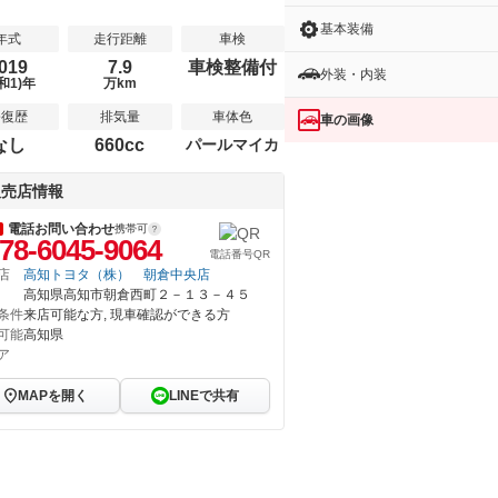
基本装備
年式
走行距離
車検
019
7.9
車検整備付
外装・内装
和1)年
万km
修復歴
排気量
車体色
車の画像
なし
660cc
パールマイカ
販売店情報
電話お問い合わせ
携帯可
78-6045-9064
電話番号QR
店
高知トヨタ（株） 朝倉中央店
高知県高知市朝倉西町２－１３－４５
条件
来店可能な方, 現車確認ができる方
可能
高知県
ア
MAPを開く
LINEで共有