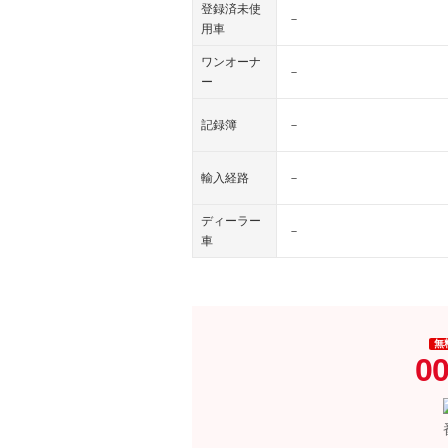
登録済未使
－
用車
ワンオーナ
－
ー
記録簿
－
輸入経路
－
ディーラー
－
車
無
00