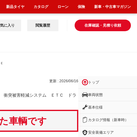
新品タイヤ
カタログ
ローン
保険
新車・中古車マガジン
気に入り
閲覧履歴
在庫確認・見積り依頼
 Ｅ
更新 : 2026/06/16
トップ
車両状態
 衝突被害軽減システム ＥＴＣ ドラ
基本仕様
いた車輌です
カタログ情報（新車時）
安全装備エリア