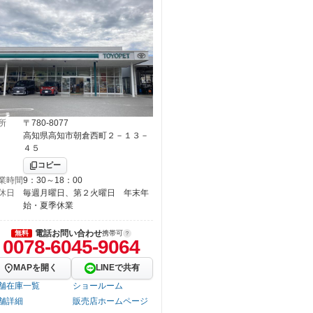
所
〒780-8077
高知県高知市朝倉西町２－１３－
４５
コピー
業時間
9：30～18：00
休日
毎週月曜日、第２火曜日 年末年
始・夏季休業
電話お問い合わせ
無料
携帯可
0078-6045-9064
MAPを開く
LINEで共有
舗在庫一覧
ショールーム
舗詳細
販売店ホームページ