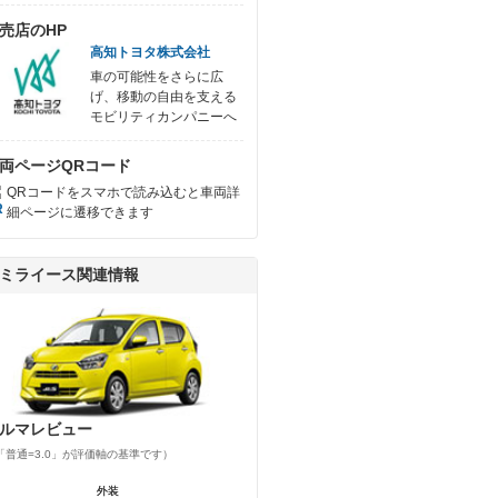
売店のHP
高知トヨタ株式会社
車の可能性をさらに広
げ、移動の自由を支える
モビリティカンパニーへ
両ページQRコード
QRコードをスマホで読み込むと車両詳
細ページに遷移できます
ミライース関連情報
ルマレビュー
「普通=3.0」が評価軸の基準です）
外装
外装