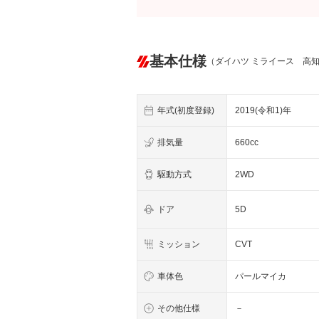
基本仕様
（ダイハツ ミライース 高
年式(初度登録)
2019(令和1)年
排気量
660cc
駆動方式
2WD
ドア
5D
ミッション
CVT
車体色
パールマイカ
その他仕様
－