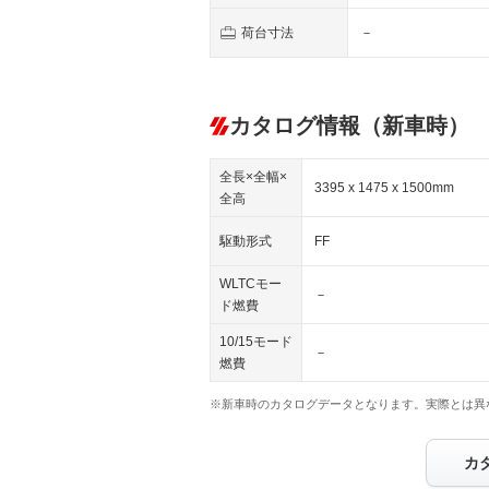
荷台寸法
－
カタログ情報（新車時）
全長×全幅×
3395 x 1475 x 1500mm
全高
駆動形式
FF
WLTCモー
－
ド燃費
10/15モード
－
燃費
※新車時のカタログデータとなります。実際とは異
カ