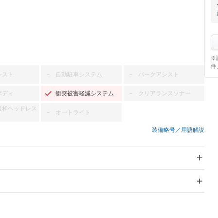
※
件
シスト
自動駐車システム
パークアシスト
－
－
ボディ
衝突被害軽減システム
クリアランスソナー
－
緩和ヘッドレス
オートライト
－
装備略号／用語解説
スライドドア
サンルーフ
－
－
Wエアコン
リフトアップ
－
－
TV：フルセグ
パワーステアリング
パワーウィンドウ