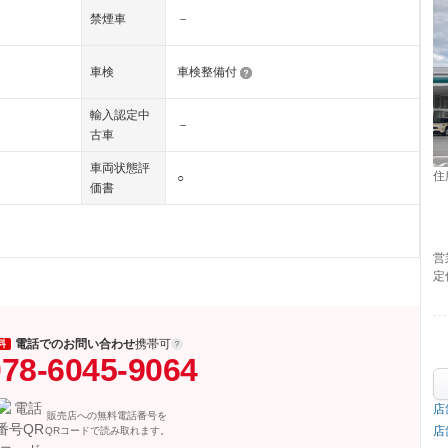
禁煙車
－
車検
車検整備付
輸入認定中
－
古車
車両状態評
住
○
価書
営
定
電話でのお問い合わせ
携帯可
料
78-6045-9064
店
販売店への無料電話番号を
店
QRコードで読み取れます。