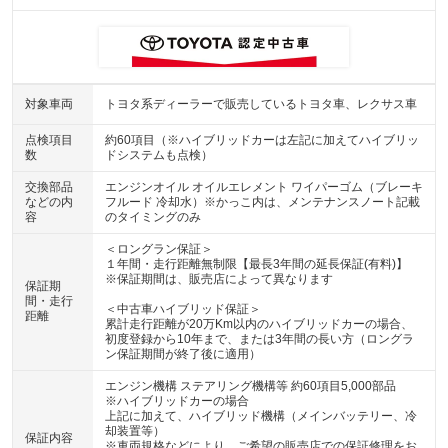
対象車両
トヨタ系ディーラーで販売しているトヨタ車、レクサス車
点検項目
約60項目（※ハイブリッドカーは左記に加えてハイブリッ
数
ドシステムも点検）
交換部品
エンジンオイル オイルエレメント ワイパーゴム（ブレーキ
などの内
フルード 冷却水）※かっこ内は、メンテナンスノート記載
容
のタイミングのみ
＜ロングラン保証＞
１年間・走行距離無制限【最長3年間の延長保証(有料)】
※保証期間は、販売店によって異なります
保証期
間・走行
＜中古車ハイブリッド保証＞
距離
累計走行距離が20万Km以内のハイブリッドカーの場合、
初度登録から10年まで、または3年間の長い方（ロングラ
ン保証期間が終了後に適用）
エンジン機構 ステアリング機構等 約60項目5,000部品
※ハイブリッドカーの場合
上記に加えて、ハイブリッド機構（メインバッテリー、冷
却装置等）
保証内容
※車両規格などにより、ご希望の販売店での保証修理をお