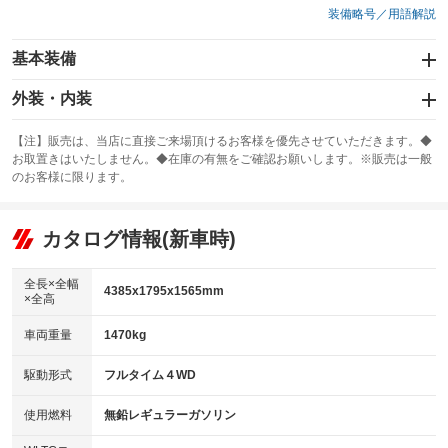
装備略号／用語解説
基本装備
エアバッグ：運転席/助手席/サイド
外装・内装
：装備あり
スライドドア
カーナビ
：装備なし
：装備なし
【注】販売は、当店に直接ご来場頂けるお客様を優先させていただきます。◆
お取置きはいたしません。◆在庫の有無をご確認お願いします。※販売は一般
サンルーフ
ABS
TV
：装備なし
：装備あり
：装備なし
のお客様に限ります。
エアコン
Wエアコン
オーディオ
：装備あり
：装備なし
：装備なし
リフトアップ
パワーステアリング
カタログ情報(新車時)
ビジュアル
：装備なし
：装備あり
：装備なし
ダウンヒルアシストコントロール
アルミホイール：アルミホイール
：装備なし
：装備あり
全長×全幅
4385x1795x1565mm
×全高
パワーウィンドウ
盗難防止システム
革シート
ハーフレザーシート
：装備あり
：装備なし
：装備なし
：装備なし
車両重量
1470kg
アイドリングストップ
ドライブレコーダー
キーレス
LEDヘッドランプ
：装備なし
：装備なし
：装備なし
：装備なし
USB入力端子
Bluetooth接続
駆動形式
フルタイム４WD
HID(キセノンライト)
ポータブルナビ
：装備なし
：装備なし
：装備なし
：装備なし
100V電源
クリーンディーゼル
バックカメラ
ETC
使用燃料
無鉛レギュラーガソリン
：装備なし
：装備なし
：装備なし
：装備なし
センターデフロック