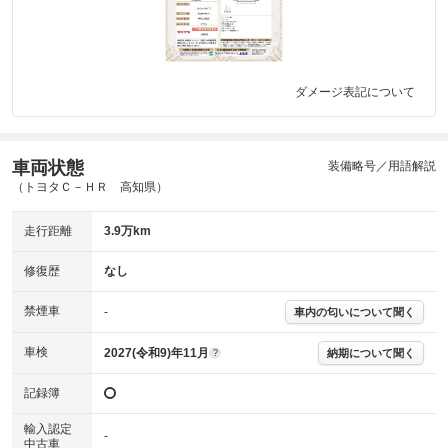
ダメージ表記について
車両状態
装備略号／用語解説
（トヨタＣ－ＨＲ 高知県）
走行距離
3.9万km
修復歴
なし
禁煙車
-
車内の匂いについて聞く
車検
2027(令和9)年11月
納期について聞く
?
記録簿
輸入認定
-
中古車