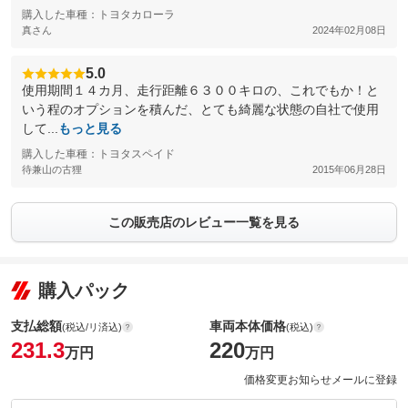
購入した車種：トヨタカローラ
真さん
2024年02月08日
5.0
使用期間１４カ月、走行距離６３００キロの、これでもか！と
いう程のオプションを積んだ、とても綺麗な状態の自社で使用
して...
もっと見る
購入した車種：トヨタスペイド
待兼山の古狸
2015年06月28日
この販売店のレビュー一覧を見る
購入パック
支払総額
車両本体価格
(税込/リ済込)
(税込)
231.3
220
万円
万円
価格変更お知らせメールに登録