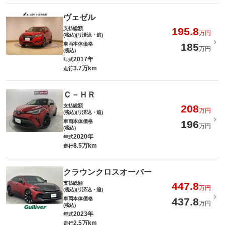
ヴェゼル
支払総額
195.8
万円
(税込)(リ済込・追)
車両本体価格
185
万円
(税込)
2017年
年式
3.7万km
走行
Ｃ－ＨＲ
支払総額
208
万円
(税込)(リ済込・追)
車両本体価格
196
万円
(税込)
2020年
年式
8.5万km
走行
クラウンクロスオーバー
支払総額
447.8
万円
(税込)(リ済込・追)
車両本体価格
437.8
万円
(税込)
2023年
年式
2.5万km
走行