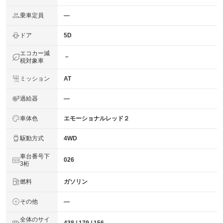
乗車定員
―
ドア
5D
エコカー減
－
税対象車
ミッション
AT
過給器
―
車体色
エモーショナルレッド２
駆動方式
4WD
車台番号下
026
3桁
燃料
ガソリン
その他
―
全体のサイ