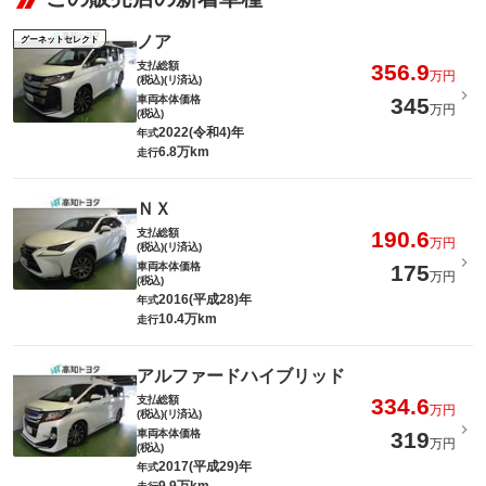
ノア
グーネットセレクト
支払総額
356.9
万円
(税込)(リ済込)
車両本体価格
345
万円
(税込)
2022(令和4)年
年式
6.8万km
走行
ＮＸ
支払総額
190.6
万円
(税込)(リ済込)
車両本体価格
175
万円
(税込)
2016(平成28)年
年式
10.4万km
走行
アルファードハイブリッド
支払総額
334.6
万円
(税込)(リ済込)
車両本体価格
319
万円
(税込)
2017(平成29)年
年式