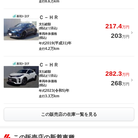
8.6万km
走行
Ｃ－ＨＲ
支払総額
217.4
万円
(税込)(リ済込)
車両本体価格
203
万円
(税込)
2019(平成31)年
年式
4.2万km
走行
Ｃ－ＨＲ
支払総額
282.3
万円
(税込)(リ済込)
車両本体価格
268
万円
(税込)
2023(令和5)年
年式
3.3万km
走行
この販売店の在庫一覧を見る
この販売店の新着車種