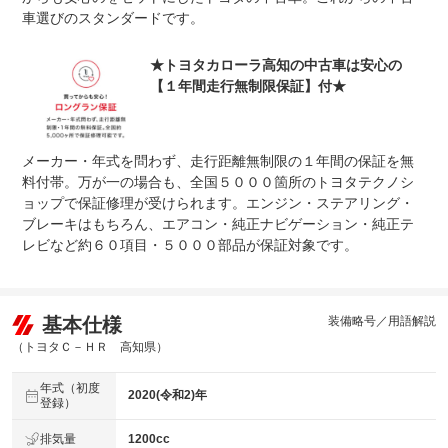
車選びのスタンダードです。
★トヨタカローラ高知の中古車は安心の
【１年間走行無制限保証】付★
メーカー・年式を問わず、走行距離無制限の１年間の保証を無
料付帯。万が一の場合も、全国５０００箇所のトヨタテクノシ
ョップで保証修理が受けられます。エンジン・ステアリング・
ブレーキはもちろん、エアコン・純正ナビゲーション・純正テ
レビなど約６０項目・５０００部品が保証対象です。
基本仕様
装備略号／用語解説
（トヨタＣ－ＨＲ 高知県）
年式（初度
2020(令和2)年
登録）
排気量
1200cc