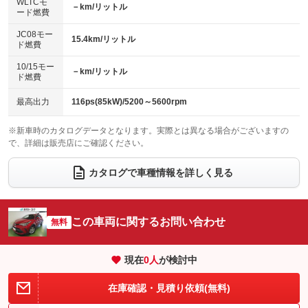
エアロ
スマートキー
：装備なし
WLTCモ
：装備なし
：装備なし
－km/リットル
ード燃費
レンタカーアップ
展示・試乗車
ローダウン
ランフラットタイヤ
：装備なし
：装備なし
：装備なし
：装備なし
JC08モー
15.4km/リットル
ド燃費
電動格納ミラー
パワーシート
3列シート
：装備なし
：装備なし
：装備なし
10/15モー
装備略号／用語解説
－km/リットル
ベンチシート
フルフラットシート
ド燃費
：装備なし
：装備なし
チップアップシート
オットマン
：装備なし
：装備なし
最高出力
116ps(85kW)/5200～5600rpm
電動格納サードシート
シートヒーター
：装備なし
：装備なし
※新車時のカタログデータとなります。実際とは異なる場合がございますの
で、詳細は販売店にご確認ください。
ウォークスルー
後席モニター
：装備なし
：装備なし
電動リアゲート
フロントカメラ
カタログで車種情報を詳しく見る
：装備なし
：装備なし
シートエアコン
全周囲カメラ
：装備なし
：装備なし
サイドカメラ
ルーフレール
この車両に関するお問い合わせ
：装備なし
無料
：装備なし
エアサスペンション
ヘッドライトウォッシャー
：装備なし
：装備なし
現在
0
人
が検討中
装備略号／用語解説
在庫確認・見積り依頼(無料)