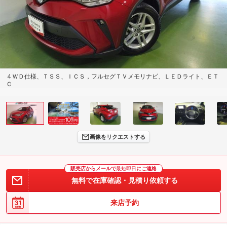
４ＷＤ仕様、ＴＳＳ、ＩＣＳ，フルセグＴＶメモリナビ、ＬＥＤライト、ＥＴ
Ｃ
画像をリクエストする
販売店からメールで
最短即日
にご連絡
無料で在庫確認・見積り依頼する
来店予約