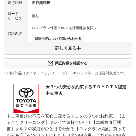
走行距離
走行無制限
ロード
無し
サービス
ロングラン保証１年＜走行距離無制限＞
保証内容
保証内容について問い合わせる
詳しく見る
保証項目
-
修理回数
-
保証内容を確認する
※消耗部品（タイヤ・バッテリー・ブレーキパッド等）は保証対象外です。
上限金額
-
★３つの安心を約束するＴＯＹＯＴＡ認定
免責金
無し
中古車★
保証修理
-
受付先
整備付 法定12ヶ月または法定24ヶ月点検整備付
中古車選びの不安を安心に変えるトヨタの３つのお約束。【ま
法定整備
※車検なし・車検整備付の場合は法定24ヶ月点検整備付
※商用車は6ヶ月または12ヶ月点検整備付
るごとクリーニング】キレイで気持ちいい！【車輌検査証明
書】クルマの状態がひと目でわかる【ロングラン保証】買って
法定整備
-
からも安心のをセットにしたトヨタの中古車。これからの中古
について