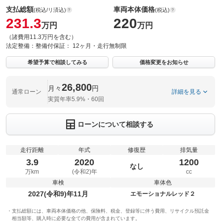
支払総額
車両本体価格
(税込/リ済込)
(税込)
231.3
220
万円
万円
（諸費用11.3万円を含む）
法定整備：
整備付
保証：
12ヶ月・走行無制限
希望予算で相談してみる
価格変更をお知らせ
26,800
月々
円
通常ローン
詳細を見る
実質年率5.9%・60回
ローンについて相談する
走行距離
年式
修復歴
排気量
3.9
2020
1200
なし
万km
(令和2)年
cc
車検
車体色
2027(令和9)年11月
エモーショナルレッド２
支払総額には、車両本体価格の他、保険料、税金、登録等に伴う費用、リサイクル預託金
相当額等、購入時に必要な全ての費用が含まれています。