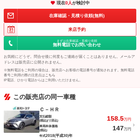
現在
0
人
が検討中
在庫確認・見積り依頼(無料)
来店予約
まずは在庫確認・見積り依頼
無料電話でお問い合わせ
お気軽にどうぞ。問合せ後に何度もご連絡が届くことはありません。メールア
ドレスは販売店に公開されません。
※無料電話をご利用の場合は、販売店へお客様の電話番号が通知されます。無料電話
番号ご利用の際の注意点は
こちら
IP電話、ひかり電話からはご利用いただけません。
この販売店の同一車種
Ｃ－ＨＲ
支払総額
158.5
万円
(税込)(リ済込)
車両本体価格
147
万円
(税込)
2018(平成30)年
年式