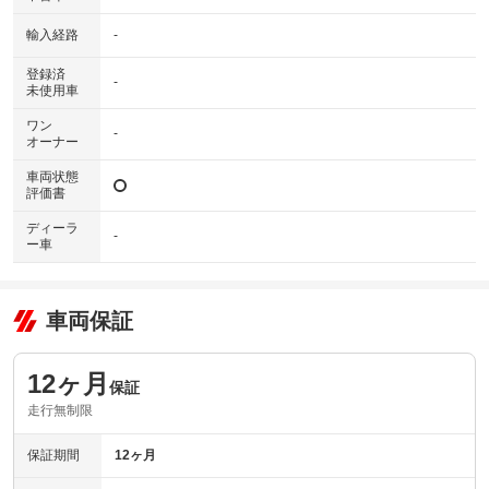
輸入経路
-
登録済
-
未使用車
ワン
-
オーナー
車両状態
評価書
ディーラ
-
ー車
車両保証
12ヶ月
保証
走行無制限
保証期間
12ヶ月