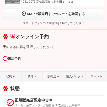
【STEP1】
認証画面でグーネットを友だち追加してから「許可する」ボタンを押
〒781-0073 高知県高知市北金田１－１２
します
MAPで販売店までのルートを確認する
【STEP2】
トーク画面で
ボタンをタップして問い合わせを
完了してください。
スマートフォンの位置情報をONにしてください
こちら
オンライン予約
予約する内容を選択してください。
来店予約
状態
装備
販売店
購入パック
ローン
状態
正規販売店認定中古車
メーカー系ディーラーが独自基準で認定した中古車