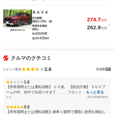
ＲＡＶ４
支払総額
274.7
万円
(税込)(リ済込・追)
車両本体価格
262.9
万円
(税込)
2020年
年式
6.8万km
走行
クルマのクチコミ
3.6
56
レビュー総合
投稿数
1.6
【所有期間または運転回数】 ＵＸ派。 【総合評価】 ＳＵＶブ
ームの中、街中で出回りすぎて、、。 フロント...
もっと見る
ＵＸ
2017年08月30日
5.0
【所有期間または運転回数】納車１週間で通勤に使用を開始し