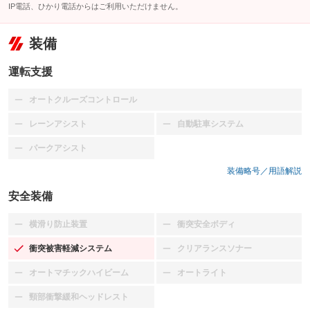
IP電話、ひかり電話からはご利用いただけません。
装備
運転支援
オートクルーズコントロール
：装備なし
レーンアシスト
自動駐車システム
：装備なし
：装備なし
パークアシスト
：装備なし
装備略号／用語解説
安全装備
横滑り防止装置
衝突安全ボディ
：装備なし
：装備なし
衝突被害軽減システム
クリアランスソナー
：装備あり
：装備なし
オートマチックハイビーム
オートライト
：装備なし
：装備なし
頸部衝撃緩和ヘッドレスト
：装備なし