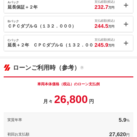
支払総額(税込)
Aパック
232.7
延長保証＋２年
万円
内：オプシ
1.4
ョン価格
支払総額(税込)
Bパック
万円
244.5
(税込)
ＣＰＣダブルＧ（１３２．０００）
万円
車両本体価
220
万円
内：オプシ
格
13.2
ョン価格
支払総額(税込)
Cパック
万円
245.9
(税込)
延長＋２年 ＣＰＣダブルＧ（１３２．００
万円
車両本体価
220
万円
内：オプシ
格
14.6
ョン価格
パック内容
万円
(税込)
ローンご利用時（参考）
車両本体価
220
万円
延長保証＋２年
格
パック内容
備考
－
車両本体価格（税込）のローン支払例
ＣＰＣプレミアムコーティングダブルＧ
26,800
パック内容
このパックの見積もり依頼（無料）
月々
円
備考
－
延長保証＋２年 ＣＰＣプレミアムコーティングダブルＧ
5.9
このパックの見積もり依頼（無料）
実質年率
%
備考
－
27,620
初回お支払額
円