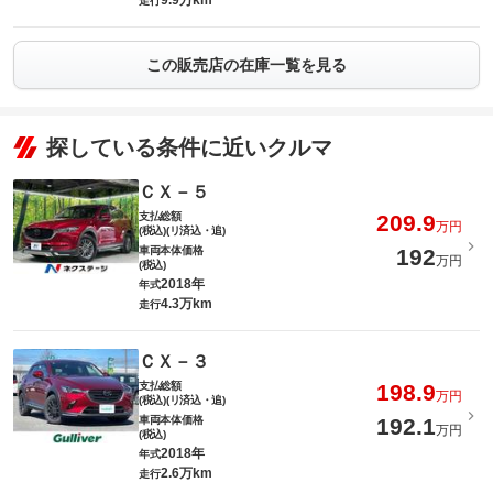
9.9万km
走行
この販売店の在庫一覧を見る
探している条件に近いクルマ
ＣＸ－５
支払総額
209.9
万円
(税込)(リ済込・追)
車両本体価格
192
万円
(税込)
2018年
年式
4.3万km
走行
ＣＸ－３
支払総額
198.9
万円
(税込)(リ済込・追)
車両本体価格
192.1
万円
(税込)
2018年
年式
2.6万km
走行