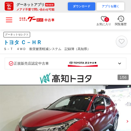
グーネットアプリ
RENEW
ダウンロード
アプリを開く
メアド不要で問い合わせ可能
0
お気に入り
閲覧履歴
グーネットセレクト
トヨタ Ｃ－ＨＲ
Ｓ－Ｔ ４ＷＤ 衝突被害軽減システム 記録簿（高知県）
正規販売店認定中古車
1
/56