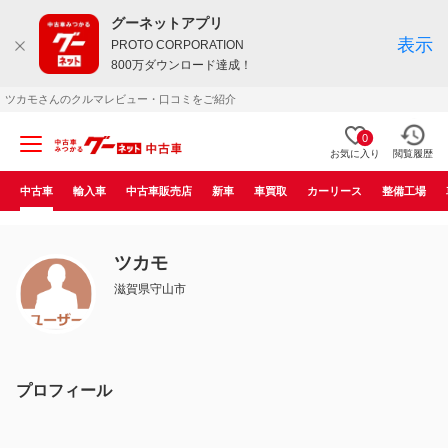
グーネットアプリ
表示
PROTO CORPORATION
800万ダウンロード達成！
ツカモさんのクルマレビュー・口コミをご紹介
0
お気に入り
閲覧履歴
中古車
輸入車
中古車販売店
新車
車買取
カーリース
整備工場
ツカモ
滋賀県守山市
プロフィール