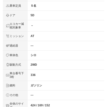
乗車定員
５名
ドア
5D
エコカー減
－
税対象車
ミッション
AT
過給器
―
車体色
シロ
駆動方式
2WD
車台番号下
336
3桁
燃料
ガソリン
その他
―
全体のサイ
424 / 169 / 152