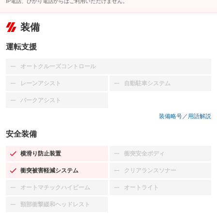
IP電話、ひかり電話からはご利用いただけません。
装備
運転支援
オートクルーズコントロール
：装備なし
レーンアシスト
自動駐車システム
：装備なし
：装備なし
パークアシスト
：装備なし
装備略号／用語解説
安全装備
横滑り防止装置
衝突安全ボディ
：装備あり
：装備なし
衝突被害軽減システム
クリアランスソナー
：装備あり
：装備なし
オートマチックハイビーム
オートライト
：装備なし
：装備なし
頸部衝撃緩和ヘッドレスト
：装備なし