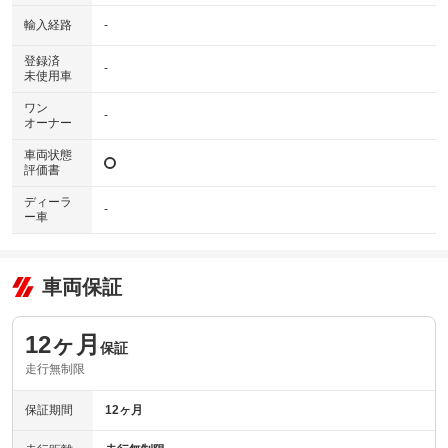
輸入経路
-
登録済
-
未使用車
ワン
-
オーナー
車両状態
評価書
ディーラ
-
ー車
車両保証
12ヶ月
保証
走行無制限
保証期間
12ヶ月