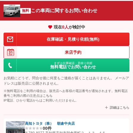
この車両に関するお問い合わせ
無料
現在
0
人
が検討中
在庫確認・見積り依頼(無料)
来店予約
まずは在庫確認・見積り依頼
無料電話でお問い合わせ
お気軽にどうぞ。問合せ後に何度もご連絡が届くことはありません。 メールア
ドレスは販売店に公開されません。
※無料電話をご利用の場合は、販売店へお客様の電話番号が通知されます。無料電話
番号ご利用の際の注意点は
こちら
IP電話、ひかり電話からはご利用いただけません。
詳細はこちら
高知トヨタ（株） 朝倉中央店
0
0件
【STEP1】
認証画面でグーネットを友だち追加してから「許可する」ボタンを押