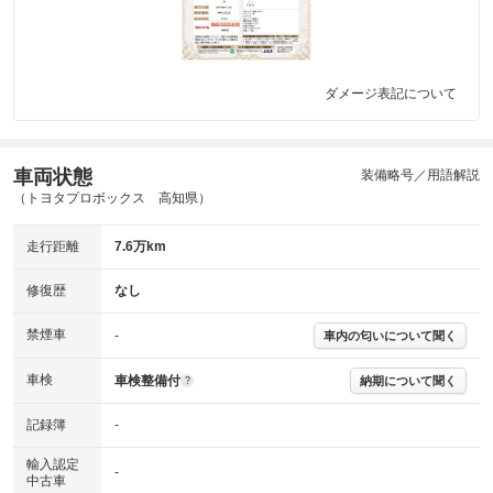
ダメージ表記について
車両状態
装備略号／用語解説
（トヨタプロボックス 高知県）
走行距離
7.6万km
修復歴
なし
禁煙車
-
車内の匂いについて聞く
車検
車検整備付
納期について聞く
?
記録簿
-
輸入認定
-
中古車