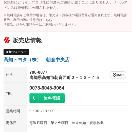
エアロ
スマートキー
：装備なし
：装備あり
お気軽にどうぞ。問合せ後に何度もご連絡が届くことはありません。メールア
レンタカーアップ
展示・試乗車
ドレスは販売店に公開されません。
：装備なし
：装備なし
ローダウン
ランフラットタイヤ
：装備なし
：装備なし
※無料電話をご利用の場合は、販売店へお客様の電話番号が通知されます。無料電話
電動格納ミラー
：装備なし
番号ご利用の際の注意点は
こちら
パワーシート
3列シート
：装備なし
：装備なし
IP電話、ひかり電話からはご利用いただけません。
装備略号／用語解説
ベンチシート
フルフラットシート
：装備なし
：装備なし
販売店情報
チップアップシート
オットマン
：装備なし
：装備なし
電動格納サードシート
シートヒーター
正規ディーラー
：装備なし
：装備なし
高知トヨタ（株） 朝倉中央店
ウォークスルー
後席モニター
：装備なし
：装備なし
780-8077
電動リアゲート
フロントカメラ
：装備なし
：装備なし
住所
MAP
高知県高知市朝倉西町２－１３－４５
シートエアコン
全周囲カメラ
：装備なし
：装備なし
0078-6045-9064
サイドカメラ
ルーフレール
TEL
：装備なし
：装備なし
無料電話
エアサスペンション
ヘッドライトウォッシャー
：装備なし
：装備なし
営業時間
9：30～18：00
装備略号／用語解説
定休日
毎週月曜日、第２火曜日 年末年始・夏季休業