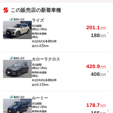
この販売店の新着車種
ライズ
支払総額
201.1
万円
(税込)(リ済込)
車両本体価格
188
万円
(税込)
2023(令和5)年
年式
1.8万km
走行
カローラクロス
支払総額
420.9
万円
(税込)(リ済込)
車両本体価格
408
万円
(税込)
2026(令和8)年
年式
0.3万km
走行
ルーミー
支払総額
178.7
万円
(税込)(リ済込)
車両本体価格
165