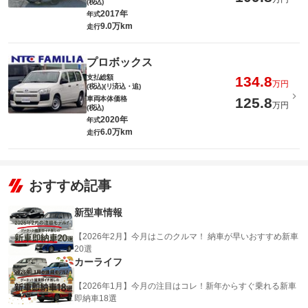
(税込)
2017年
年式
9.0万km
走行
プロボックス
支払総額
134.8
万円
(税込)(リ済込・追)
車両本体価格
125.8
万円
(税込)
2020年
年式
6.0万km
走行
おすすめ記事
新型車情報
【2026年2月】今月はこのクルマ！ 納車が早いおすすめ新車
20選
カーライフ
【2026年1月】今月の注目はコレ！新年からすぐ乗れる新車
即納車18選