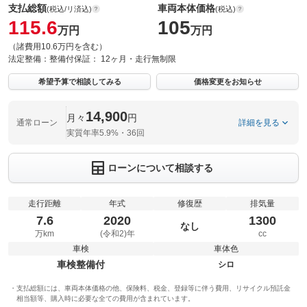
支払総額
車両本体価格
(税込/リ済込)
(税込)
115.6
105
万円
万円
（諸費用10.6万円を含む）
法定整備：
整備付
保証：
12ヶ月・走行無制限
希望予算で相談してみる
価格変更をお知らせ
14,900
月々
円
通常ローン
詳細を見る
実質年率5.9%・36回
ローンについて相談する
走行距離
年式
修復歴
排気量
7.6
2020
1300
なし
万km
(令和2)年
cc
車検
車体色
車検整備付
シロ
支払総額には、車両本体価格の他、保険料、税金、登録等に伴う費用、リサイクル預託金
相当額等、購入時に必要な全ての費用が含まれています。