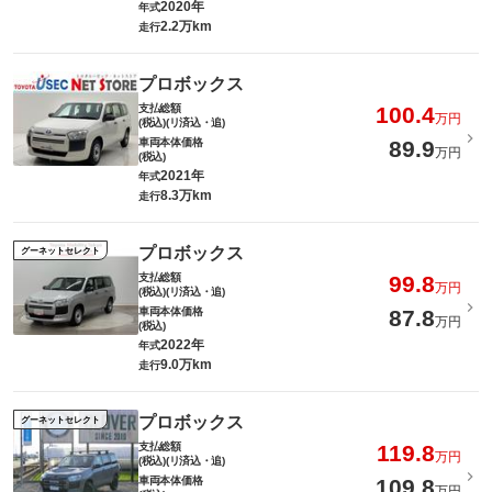
2020年
年式
2.2万km
走行
プロボックス
支払総額
100.4
万円
(税込)(リ済込・追)
車両本体価格
89.9
万円
(税込)
2021年
年式
8.3万km
走行
プロボックス
グーネットセレクト
支払総額
99.8
万円
(税込)(リ済込・追)
車両本体価格
87.8
万円
(税込)
2022年
年式
9.0万km
走行
プロボックス
グーネットセレクト
支払総額
119.8
万円
(税込)(リ済込・追)
車両本体価格
109.8
万円