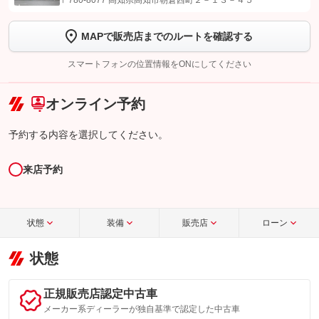
〒780-8077 高知県高知市朝倉西町２－１３－４５
します
MAPで販売店までのルートを確認する
【STEP2】
トーク画面で
ボタンをタップして問い合わせを
完了してください。
スマートフォンの位置情報をONにしてください
こちら
オンライン予約
予約する内容を選択してください。
来店予約
状態
装備
販売店
ローン
状態
正規販売店認定中古車
メーカー系ディーラーが独自基準で認定した中古車