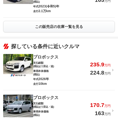
万円
(税込)
2023(令和5)年
年式
2.1万km
走行
この販売店の在庫一覧を見る
探している条件に近いクルマ
プロボックス
支払総額
235.9
万円
(税込)(リ済込・追)
車両本体価格
224.8
万円
(税込)
2026年
年式
10km
走行
プロボックス
支払総額
170.7
万円
(税込)(リ済込・追)
車両本体価格
163
万円
(税込)