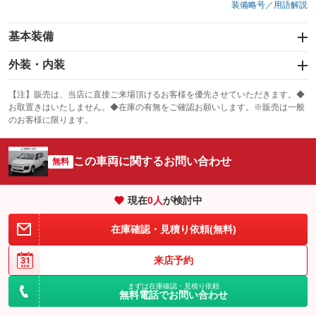
装備略号／用語解説
基本装備
エアバッグ：運転席/助手席
外装・内装
：装備あり
スライドドア
カーナビ：メモリーナビ他
：装備なし
：装備あり
【注】販売は、当店に直接ご来場頂けるお客様を優先させていただきます。◆
お取置きはいたしません。◆在庫の有無をご確認お願いします。※販売は一般
サンルーフ
ABS
TV：ワンセグ
：装備なし
：装備あり
：装備あり
のお客様に限ります。
エアコン
Wエアコン
オーディオ：CDまたはCDチェンジャー／ミュージックプレイヤー接続
：装備あり
：装備なし
：装備あり
可
この車両に関するお問い合わせ
リフトアップ
パワーステアリング
無料
：装備なし
：装備あり
ビジュアル
：装備なし
ダウンヒルアシストコントロール
：装備なし
アルミホイール
：装備なし
現在
0
人
が検討中
パワーウィンドウ
盗難防止システム
：装備あり
：装備なし
革シート
ハーフレザーシート
：装備なし
：装備なし
在庫確認・見積り依頼(無料)
アイドリングストップ
ドライブレコーダー
：装備なし
：装備なし
キーレス
LEDヘッドランプ
：装備あり
：装備なし
USB入力端子
Bluetooth接続
来店予約
：装備なし
：装備なし
HID(キセノンライト)
ポータブルナビ
：装備なし
：装備なし
100V電源
クリーンディーゼル
まずは在庫確認・見積り依頼
：装備なし
：装備なし
バックカメラ
ETC
無料電話でお問い合わせ
：装備なし
：装備あり
センターデフロック
：装備なし