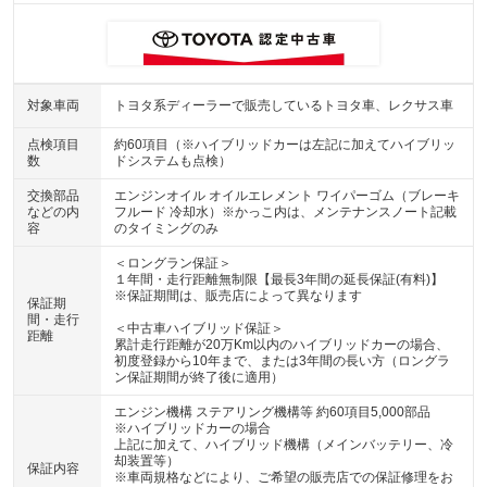
対象車両
トヨタ系ディーラーで販売しているトヨタ車、レクサス車
点検項目
約60項目（※ハイブリッドカーは左記に加えてハイブリッ
数
ドシステムも点検）
交換部品
エンジンオイル オイルエレメント ワイパーゴム（ブレーキ
などの内
フルード 冷却水）※かっこ内は、メンテナンスノート記載
容
のタイミングのみ
＜ロングラン保証＞
１年間・走行距離無制限【最長3年間の延長保証(有料)】
※保証期間は、販売店によって異なります
保証期
間・走行
＜中古車ハイブリッド保証＞
距離
累計走行距離が20万Km以内のハイブリッドカーの場合、
初度登録から10年まで、または3年間の長い方（ロングラ
ン保証期間が終了後に適用）
エンジン機構 ステアリング機構等 約60項目5,000部品
※ハイブリッドカーの場合
上記に加えて、ハイブリッド機構（メインバッテリー、冷
却装置等）
保証内容
※車両規格などにより、ご希望の販売店での保証修理をお