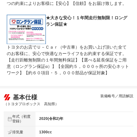
つの約束によりお客様に【安心】【信頼】をお届け致します。
★大きな安心！１年間走行無制限！ロング
ラン保証★
トヨタのお店でＵ－Ｃａｒ（中古車）をお買い上げ頂いた全て
のお客様に、安心で快適なカーライフをお約束する保証です。
【走行距離無制限の１年間無料保証】【選べる延長保証をご用
意（ロングラン保証α）】【全国約５，０００ヶ所の安心ネット
ワーク】【約６０項目・５，０００部品が保証対象】
基本仕様
装備略号／用語解説
（トヨタプロボックス 高知県）
年式（初度
2020(令和2)年
登録）
排気量
1300cc