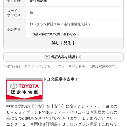
走行距離
走行無制限
ロード
無し
サービス
ロングラン保証１年＜走行距離無制限＞
保証内容
保証内容について問い合わせる
詳しく見る
保証項目
-
修理回数
-
保証内容を確認する
※消耗部品（タイヤ・バッテリー・ブレーキパッド等）は保証対象外です。
上限金額
-
トヨタ認定中古車！
免責金
無し
保証修理
-
受付先
整備付 法定12ヶ月または法定24ヶ月点検整備付
中古車選びの【不安】を【安心】に変えたい・・・。トヨタの
法定整備
※車検なし・車検整備付の場合は法定24ヶ月点検整備付
※商用車は6ヶ月または12ヶ月点検整備付
Ｕ－ｃａｒブランドであるティー・バリューはお客様の安心の
為に３つの約束をさせて頂いております。１．まるごとクリー
法定整備
当社基準に基づいて点検整備を実施、納車致します。交換
ニング！２．車両検査証明書！３．ロングラン保証！これら３
について
部品や作業工賃は本体価格に含みます。