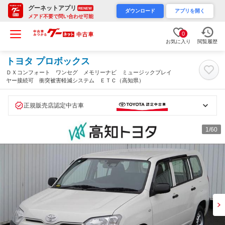
グーネットアプリ
RENEW
ダウンロード
アプリを開く
メアド不要で問い合わせ可能
0
お気に入り
閲覧履歴
トヨタ プロボックス
ＤＸコンフォート ワンセグ メモリーナビ ミュージックプレイ
ヤー接続可 衝突被害軽減システム ＥＴＣ（高知県）
正規販売店認定中古車
1
/60