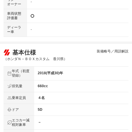
-
オーナー
車両状態
評価書
ディーラ
-
ー車
基本仕様
装備略号／用語解説
（ホンダＮ－ＢＯＸカスタム 香川県）
年式（初度
2018(平成30)年
登録）
排気量
660cc
乗車定員
４名
ドア
5D
エコカー減
－
税対象車