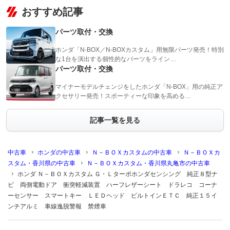
おすすめ記事
パーツ取付・交換
ホンダ「N-BOX／N-BOXカスタム」用無限パーツ発売！特別
な1台を演出する個性的なパーツをライン…
パーツ取付・交換
マイナーモデルチェンジをしたホンダ「N-BOX」用の純正ア
クセサリー発売！スポーティーな印象を高める…
記事一覧を見る
中古車
ホンダの中古車
Ｎ－ＢＯＸカスタムの中古車
Ｎ－ＢＯＸカ
スタム・香川県の中古車
Ｎ－ＢＯＸカスタム・香川県丸亀市の中古車
ホンダ Ｎ－ＢＯＸカスタム Ｇ・Ｌターボホンダセンシング 純正８型ナ
ビ 両側電動ドア 衝突軽減装置 ハーフレザーシート ドラレコ コーナ
ーセンサー スマートキー ＬＥＤヘッド ビルトインＥＴＣ 純正１５イ
ンチアルミ 車線逸脱警報 禁煙車