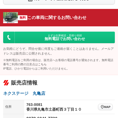
：装備なし
：装備あり
シートエアコン
全周囲カメラ
：装備なし
：装備なし
この車両に関するお問い合わせ
サイドカメラ
無料
ルーフレール
：装備なし
：装備なし
エアサスペンション
ヘッドライトウォッシャー
：装備なし
：装備なし
装備略号／用語解説
まずは在庫確認・見積り依頼
無料電話でお問い合わせ
お気軽にどうぞ。問合せ後に何度もご連絡が届くことはありません。メールア
ドレスは販売店に公開されません。
※無料電話をご利用の場合は、販売店へお客様の電話番号が通知されます。無料電話
番号ご利用の際の注意点は
こちら
IP電話、ひかり電話からはご利用いただけません。
販売店情報
ネクステージ 丸亀店
763-0081
住所
MAP
香川県丸亀市土器町西３丁目１０