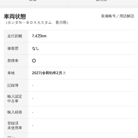
車両状態
装備略号／用語解説
（ホンダＮ－ＢＯＸカスタム 香川県）
走行距離
7.4万km
修復歴
なし
禁煙車
車検
2027(令和9)年2月
?
記録簿
-
輸入認定
-
中古車
輸入経路
-
登録済
-
未使用車
ワン