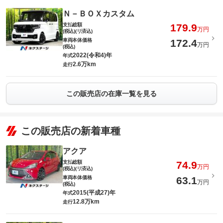
Ｎ－ＢＯＸカスタム
支払総額
179.9
万円
(税込)(リ済込)
車両本体価格
172.4
万円
(税込)
2022(令和4)年
年式
2.6万km
走行
この販売店の在庫一覧を見る
この販売店の新着車種
アクア
支払総額
74.9
万円
(税込)(リ済込)
車両本体価格
63.1
万円
(税込)
2015(平成27)年
年式
12.8万km
走行