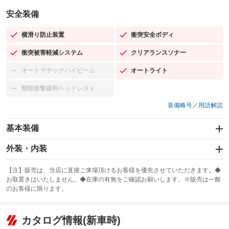
安全装備
横滑り防止装置
衝突安全ボディ
：装備あり
：装備あり
衝突被害軽減システム
クリアランスソナー
：装備あり
：装備あり
オートマチックハイビーム
オートライト
：装備なし
：装備あり
頸部衝撃緩和ヘッドレスト
：装備なし
装備略号／用語解説
基本装備
エアバッグ：運転席/助手席/サイド
外装・内装
：装備あり
スライドドア：両面電動
カーナビ：SDナビ
：装備あり
：装備あり
【注】販売は、当店に直接ご来場頂けるお客様を優先させていただきます。◆
お取置きはいたしません。◆在庫の有無をご確認お願いします。※販売は一般
サンルーフ
ABS
TV：フルセグ
：装備なし
：装備あり
：装備あり
のお客様に限ります。
エアコン
Wエアコン
オーディオ：CDまたはCDチェンジャー／ミュージックプレイヤー接続
：装備あり
：装備なし
：装備あり
可
リフトアップ
パワーステアリング
カタログ情報(新車時)
：装備なし
：装備あり
ビジュアル：-／DVD再生
：装備あり