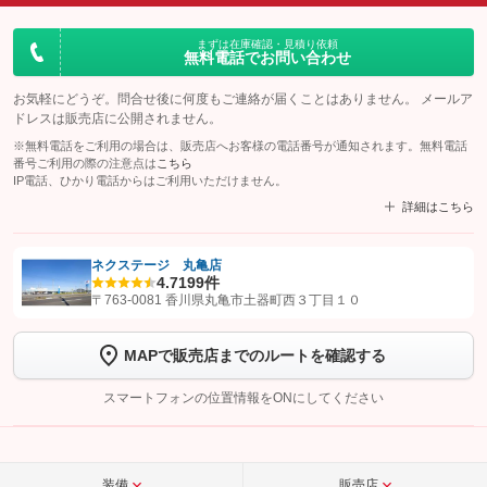
まずは在庫確認・見積り依頼
無料電話でお問い合わせ
お気軽にどうぞ。問合せ後に何度もご連絡が届くことはありません。 メールア
ドレスは販売店に公開されません。
※無料電話をご利用の場合は、販売店へお客様の電話番号が通知されます。無料電話
番号ご利用の際の注意点は
こちら
IP電話、ひかり電話からはご利用いただけません。
詳細はこちら
ネクステージ 丸亀店
4.7
199件
【STEP1】
認証画面でグーネットを友だち追加してから「許可する」ボタンを押
〒763-0081 香川県丸亀市土器町西３丁目１０
します
MAPで販売店までのルートを確認する
【STEP2】
トーク画面で
ボタンをタップして問い合わせを
完了してください。
スマートフォンの位置情報をONにしてください
こちら
装備
販売店