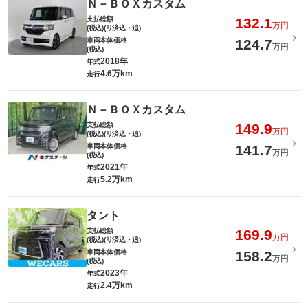
Ｎ－ＢＯＸカスタム
支払総額
132.1
万円
(税込)(リ済込・追)
車両本体価格
124.7
万円
(税込)
2018年
年式
4.6万km
走行
Ｎ－ＢＯＸカスタム
支払総額
149.9
万円
(税込)(リ済込・追)
車両本体価格
141.7
万円
(税込)
2021年
年式
5.2万km
走行
タント
支払総額
169.9
万円
(税込)(リ済込・追)
車両本体価格
158.2
万円
(税込)
2023年
年式
2.4万km
走行