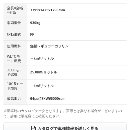
ダウンヒルアシストコントロール
：装備なし
アルミホイール：15インチ
全長×全幅
：装備あり
3395x1475x1790mm
×全高
パワーウィンドウ
盗難防止システム
：装備あり
：装備あり
革シート
ハーフレザーシート
：装備なし
：装備あり
車両重量
930kg
アイドリングストップ
ドライブレコーダー
：装備あり
：装備あり
キーレス
LEDヘッドランプ
：装備あり
：装備あり
USB入力端子
Bluetooth接続
駆動形式
FF
：装備あり
：装備あり
HID(キセノンライト)
ポータブルナビ
：装備なし
：装備なし
100V電源
クリーンディーゼル
使用燃料
無鉛レギュラーガソリン
：装備なし
：装備なし
バックカメラ
ETC
：装備なし
：装備あり
センターデフロック
：装備なし
WLTCモ
エアロ
スマートキー
－km/リットル
：装備なし
：装備あり
ード燃費
レンタカーアップ
展示・試乗車
：装備なし
：装備なし
ローダウン
ランフラットタイヤ
：装備なし
：装備なし
JC08モー
25.0km/リットル
ド燃費
電動格納ミラー
：装備あり
パワーシート
3列シート
：装備なし
：装備なし
10/15モー
装備略号／用語解説
－km/リットル
ド燃費
ベンチシート
フルフラットシート
：装備あり
：装備あり
チップアップシート
オットマン
最高出力
64ps(47kW)/6000rpm
：装備あり
：装備なし
電動格納サードシート
シートヒーター
：装備なし
：装備なし
※新車時のカタログデータとなります。実際とは異なる場合がございますの
で、詳細は販売店にご確認ください。
ウォークスルー
後席モニター
：装備なし
：装備なし
カタログで車種情報を詳しく見る
電動リアゲート
フロントカメラ