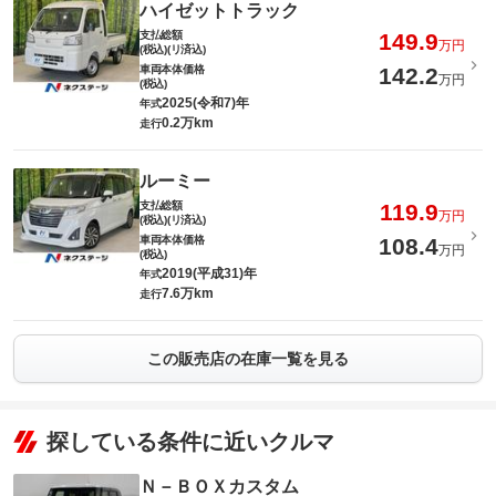
ハイゼットトラック
支払総額
149.9
万円
(税込)(リ済込)
車両本体価格
142.2
万円
(税込)
2025(令和7)年
年式
0.2万km
走行
ルーミー
支払総額
119.9
万円
(税込)(リ済込)
車両本体価格
108.4
万円
(税込)
2019(平成31)年
年式
7.6万km
走行
この販売店の在庫一覧を見る
探している条件に近いクルマ
Ｎ－ＢＯＸカスタム