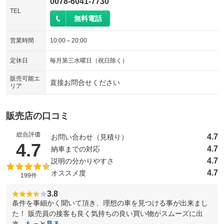
0078-6041-7730
TEL
無料電話
営業時間
10:00～20:00
定休日
毎月第三水曜日（祝日除く）
販売可能エ
直接お問合せください
リア
販売店の口コミ
総合評価
4.7
お問い合わせ（見積り）
（5点満点中）
4.7
4.7
納車までの対応
4.7
説明の分かりやすさ
4.7
オススメ度
199件
3.8
条件を事細かく聞いて頂き、理想の車を見つける事が出来まし
た！ 販売員の接客も良く気持ちの良い買い物がスムーズに出