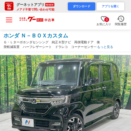
グーネットアプリ
RENEW
ダウンロード
アプリを開く
メアド不要で問い合わせ可能
0
お気に入り
閲覧履歴
ホンダ Ｎ－ＢＯＸカスタム
Ｇ・Ｌターボホンダセンシング 純正８型ナビ 両側電動ドア 衝
突軽減装置 ハーフレザーシート ドラレコ コーナーセンサー
もっと見る
スマートキー ＬＥＤヘッド ビルトインＥＴＣ 純正１５インチ
アルミ 車線逸脱警報 禁煙車（香川県）