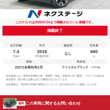
このクルマは2026/07/16まで掲載されていた車輛です。
掲載終了
走行距離
年式
修復歴
排気量
7.4
2018
660
なし
万km
(平成30)年
cc
車検
車体色
2027(令和9)年2月
クリスタルブラック・パール
支払総額には、車両本体価格の他、保険料、税金、登録等に伴う費用、リサイクル預託金
相当額等、購入時に必要な全ての費用が含まれています。
当該価格は、登録等の時期や地域などについて一定の条件を付した価格になります。
この車両に関するお問い合わせ
無料