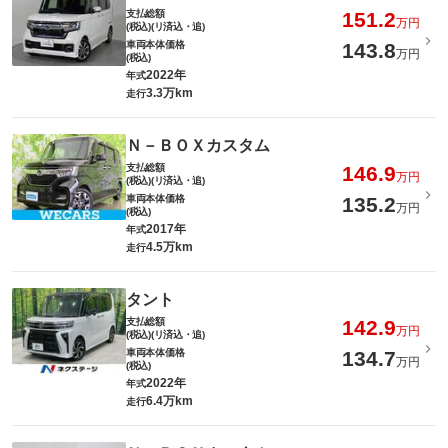
支払総額
151.2
万円
(税込)(リ済込・追)
車両本体価格
143.8
万円
(税込)
2022年
年式
3.3万km
走行
Ｎ－ＢＯＸカスタム
支払総額
146.9
万円
(税込)(リ済込・追)
車両本体価格
135.2
万円
(税込)
2017年
年式
4.5万km
走行
タント
支払総額
142.9
万円
(税込)(リ済込・追)
車両本体価格
134.7
万円
(税込)
2022年
年式
6.4万km
走行