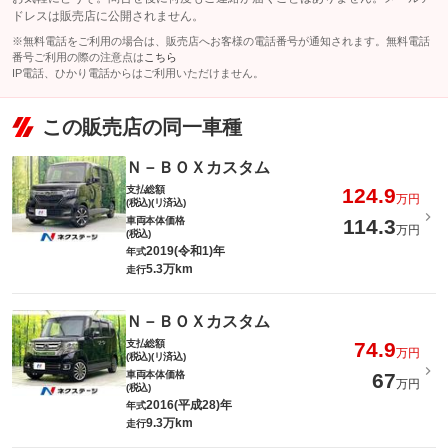
ドレスは販売店に公開されません。
※無料電話をご利用の場合は、販売店へお客様の電話番号が通知されます。無料電話
番号ご利用の際の注意点は
こちら
IP電話、ひかり電話からはご利用いただけません。
この販売店の同一車種
Ｎ－ＢＯＸカスタム
支払総額
124.9
万円
(税込)(リ済込)
車両本体価格
114.3
万円
(税込)
2019(令和1)年
年式
5.3万km
走行
Ｎ－ＢＯＸカスタム
支払総額
74.9
万円
(税込)(リ済込)
車両本体価格
67
万円
(税込)
2016(平成28)年
年式
9.3万km
走行