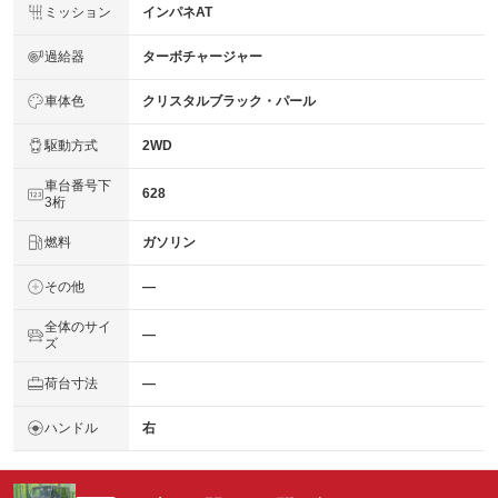
ミッション
インパネAT
過給器
ターボチャージャー
車体色
クリスタルブラック・パール
駆動方式
2WD
車台番号下
628
3桁
燃料
ガソリン
その他
―
全体のサイ
―
ズ
荷台寸法
―
ハンドル
右