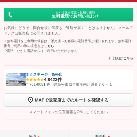
まずは在庫確認・見積り依頼
無料電話でお問い合わせ
お気軽にどうぞ。問合せ後に何度もご連絡が届くことはありません。 メールア
ドレスは販売店に公開されません。
※無料電話をご利用の場合は、販売店へお客様の電話番号が通知されます。無料電話
番号ご利用の際の注意点は
こちら
IP電話、ひかり電話からはご利用いただけません。
詳細はこちら
ネクステージ 高松店
4.8
423件
【STEP1】
認証画面でグーネットを友だち追加してから「許可する」ボタンを押
〒761-8081 香川県高松市成合町字南川原９７６ー１
します
MAPで販売店までのルートを確認する
【STEP2】
トーク画面で
ボタンをタップして問い合わせを
完了してください。
スマートフォンの位置情報をONにしてください
こちら
装備
販売店