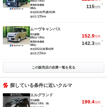
(税込)(リ済込)
車両本体価格
115
万円
(税込)
2018(平成30)年
年式
1.3万km
走行
ムーヴキャンバス
支払総額
152.9
万円
(税込)(リ済込)
車両本体価格
142.3
万円
(税込)
2022(令和4)年
年式
2.2万km
走行
この販売店の在庫一覧を見る
探している条件に近いクルマ
エルグランド
支払総額
199.4
万円
(税込)(リ済込・追)