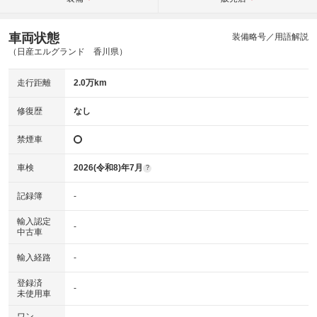
車両状態
装備略号／用語解説
（日産エルグランド 香川県）
走行距離
2.0万km
修復歴
なし
禁煙車
車検
2026(令和8)年7月
?
記録簿
-
輸入認定
-
中古車
輸入経路
-
登録済
-
未使用車
ワン