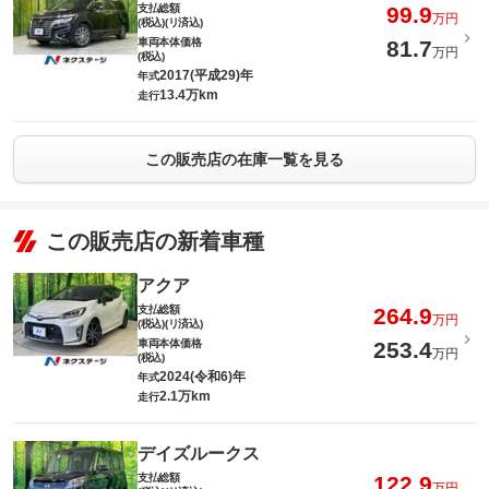
支払総額
99.9
万円
(税込)(リ済込)
車両本体価格
81.7
万円
(税込)
2017(平成29)年
年式
13.4万km
走行
この販売店の在庫一覧を見る
この販売店の新着車種
アクア
支払総額
264.9
万円
(税込)(リ済込)
車両本体価格
253.4
万円
(税込)
2024(令和6)年
年式
2.1万km
走行
デイズルークス
支払総額
122.9
万円