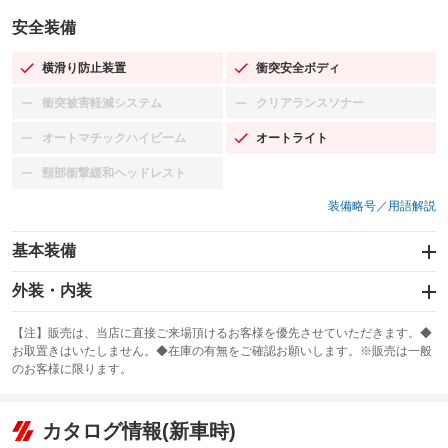
安全装備
横滑り防止装置
衝突安全ボディ
：装備あり
：装備あり
衝突被害軽減システム
クリアランスソナー
：装備なし
：装備なし
オートマチックハイビーム
オートライト
：装備なし
：装備あり
頸部衝撃緩和ヘッドレスト
：装備なし
装備略号／用語解説
基本装備
エアバッグ：運転席/助手席/サイド
外装・内装
：装備あり
スライドドア：両面電動
カーナビ：SDナビ
：装備あり
：装備あり
【注】販売は、当店に直接ご来場頂けるお客様を優先させていただきます。◆
お取置きはいたしません。◆在庫の有無をご確認お願いします。※販売は一般
サンルーフ
ABS
TV：フルセグ
：装備なし
：装備あり
：装備あり
のお客様に限ります。
エアコン
Wエアコン
オーディオ：CDまたはCDチェンジャー／ミュージックプレイヤー接続
：装備あり
：装備あり
：装備あり
可／ミュージックサーバー
リフトアップ
パワーステアリング
カタログ情報(新車時)
：装備なし
：装備あり
ビジュアル：ブルーレイ再生／DVD再生
：装備あり