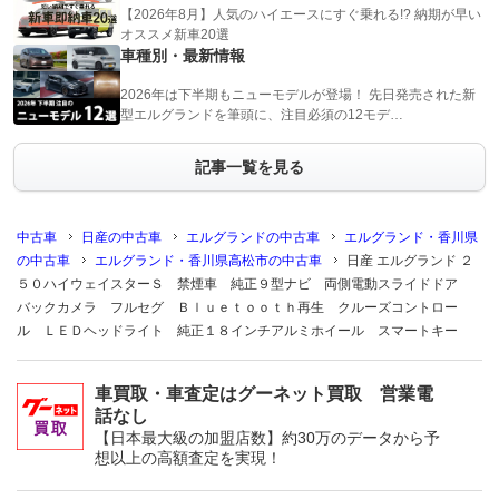
【2026年8月】人気のハイエースにすぐ乗れる!? 納期が早い
オススメ新車20選
車種別・最新情報
2026年は下半期もニューモデルが登場！ 先日発売された新
型エルグランドを筆頭に、注目必須の12モデ…
記事一覧を見る
中古車
日産の中古車
エルグランドの中古車
エルグランド・香川県
の中古車
エルグランド・香川県高松市の中古車
日産 エルグランド ２
５０ハイウェイスターＳ 禁煙車 純正９型ナビ 両側電動スライドドア
バックカメラ フルセグ Ｂｌｕｅｔｏｏｔｈ再生 クルーズコントロー
ル ＬＥＤヘッドライト 純正１８インチアルミホイール スマートキー
車買取・車査定はグーネット買取 営業電
話なし
【日本最大級の加盟店数】約30万のデータから予
想以上の高額査定を実現！