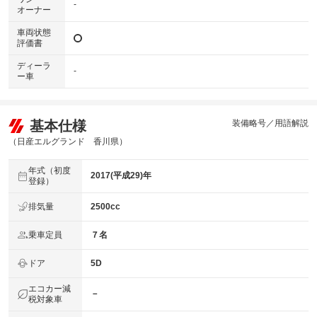
-
オーナー
車両状態
評価書
ディーラ
-
ー車
基本仕様
装備略号／用語解説
（日産エルグランド 香川県）
年式（初度
2017(平成29)年
登録）
排気量
2500cc
乗車定員
７名
ドア
5D
エコカー減
－
税対象車