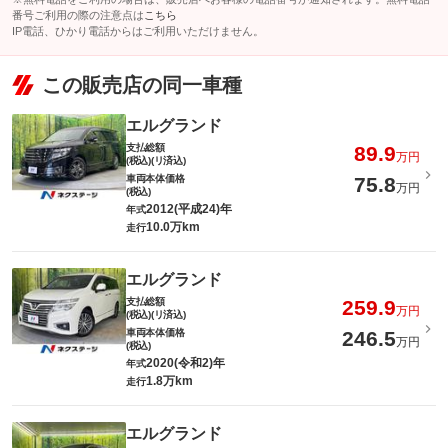
番号ご利用の際の注意点は
こちら
IP電話、ひかり電話からはご利用いただけません。
この販売店の同一車種
エルグランド
支払総額
89.9
万円
(税込)(リ済込)
車両本体価格
75.8
万円
(税込)
2012(平成24)年
年式
10.0万km
走行
エルグランド
支払総額
259.9
万円
(税込)(リ済込)
車両本体価格
246.5
万円
(税込)
2020(令和2)年
年式
1.8万km
走行
エルグランド