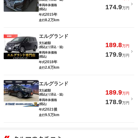
車両本体価格
174.9
万円
(税込)
2015年
年式
8.2万km
走行
エルグランド
支払総額
189.8
万円
(税込)(リ済込・追)
車両本体価格
179.9
万円
(税込)
2018年
年式
2.6万km
走行
エルグランド
支払総額
189.9
万円
(税込)(リ済込・追)
車両本体価格
178.9
万円
(税込)
2021後
年式
9.5万km
走行