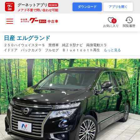
グーネットアプリ
RENEW
ダウンロード
アプリを開く
メアド不要で問い合わせ可能
0
お気に入り
閲覧履歴
日産 エルグランド
２５０ハイウェイスターＳ 禁煙車 純正９型ナビ 両側電動スラ
イドドア バックカメラ フルセグ Ｂｌｕｅｔｏｏｔｈ再生 ク
もっと見る
ルーズコントロール ＬＥＤヘッドライト 純正１８インチアルミ
ホイール スマートキー（香川県）