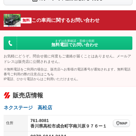
：装備なし
：装備なし
シートエアコン
全周囲カメラ
：装備なし
：装備なし
この車両に関するお問い合わせ
サイドカメラ
無料
ルーフレール
：装備なし
：装備なし
エアサスペンション
ヘッドライトウォッシャー
：装備なし
：装備なし
装備略号／用語解説
まずは在庫確認・見積り依頼
無料電話でお問い合わせ
お気軽にどうぞ。問合せ後に何度もご連絡が届くことはありません。メールア
ドレスは販売店に公開されません。
※無料電話をご利用の場合は、販売店へお客様の電話番号が通知されます。無料電話
番号ご利用の際の注意点は
こちら
IP電話、ひかり電話からはご利用いただけません。
販売店情報
ネクステージ 高松店
761-8081
住所
MAP
香川県高松市成合町字南川原９７６ー１