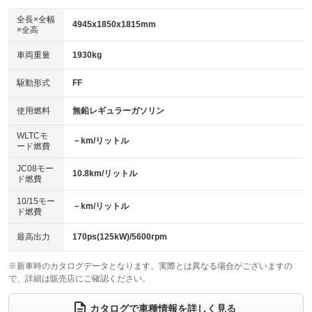
ダウンヒルアシストコントロール
：装備なし
アルミホイール：18インチ
全長×全幅
：装備あり
4945x1850x1815mm
×全高
パワーウィンドウ
盗難防止システム
：装備あり
：装備あり
革シート
ハーフレザーシート
：装備なし
：装備あり
車両重量
1930kg
アイドリングストップ
ドライブレコーダー
：装備なし
：装備あり
キーレス
LEDヘッドランプ
：装備あり
：装備あり
USB入力端子
Bluetooth接続
駆動形式
FF
：装備あり
：装備あり
HID(キセノンライト)
ポータブルナビ
：装備なし
：装備なし
100V電源
クリーンディーゼル
使用燃料
無鉛レギュラーガソリン
：装備なし
：装備なし
バックカメラ
ETC
：装備あり
：装備あり
センターデフロック
：装備なし
WLTCモ
エアロ
スマートキー
－km/リットル
：装備なし
：装備あり
ード燃費
レンタカーアップ
展示・試乗車
：装備なし
：装備なし
ローダウン
ランフラットタイヤ
：装備なし
：装備なし
JC08モー
10.8km/リットル
ド燃費
電動格納ミラー
：装備あり
パワーシート
3列シート
：装備なし
：装備あり
10/15モー
装備略号／用語解説
－km/リットル
ド燃費
ベンチシート
フルフラットシート
：装備なし
：装備なし
チップアップシート
オットマン
最高出力
170ps(125kW)/5600rpm
：装備なし
：装備あり
電動格納サードシート
シートヒーター
：装備なし
：装備なし
※新車時のカタログデータとなります。実際とは異なる場合がございますの
で、詳細は販売店にご確認ください。
ウォークスルー
後席モニター
：装備あり
：装備なし
カタログで車種情報を詳しく見る
電動リアゲート
フロントカメラ