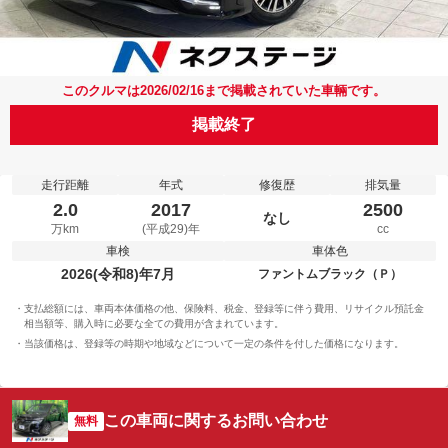
このクルマは2026/02/16まで掲載されていた車輛です。
掲載終了
走行距離
年式
修復歴
排気量
2.0
2017
2500
なし
万km
(平成29)年
cc
車検
車体色
2026(令和8)年7月
ファントムブラック（Ｐ）
支払総額には、車両本体価格の他、保険料、税金、登録等に伴う費用、リサイクル預託金
相当額等、購入時に必要な全ての費用が含まれています。
当該価格は、登録等の時期や地域などについて一定の条件を付した価格になります。
この車両に関するお問い合わせ
無料