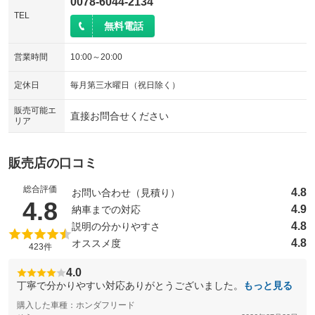
0078-6044-2134
TEL
無料電話
営業時間
10:00～20:00
定休日
毎月第三水曜日（祝日除く）
販売可能エ
直接お問合せください
リア
販売店の口コミ
総合評価
4.8
お問い合わせ（見積り）
（5点満点中）
4.8
4.9
納車までの対応
4.8
説明の分かりやすさ
4.8
オススメ度
423件
4.0
丁寧で分かりやすい対応ありがとうございました。
もっと見る
購入した車種：ホンダフリード