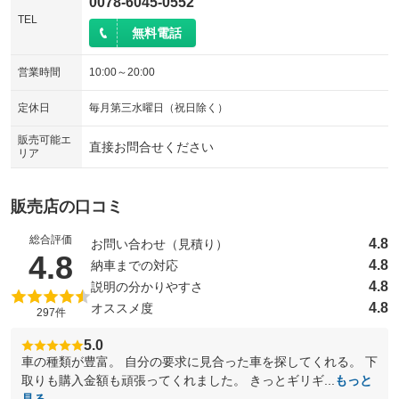
0078-6045-0552
TEL
無料電話
営業時間
10:00～20:00
定休日
毎月第三水曜日（祝日除く）
販売可能エ
直接お問合せください
リア
販売店の口コミ
総合評価
4.8
お問い合わせ（見積り）
（5点満点中）
4.8
4.8
納車までの対応
4.8
説明の分かりやすさ
4.8
オススメ度
297件
5.0
車の種類が豊富。 自分の要求に見合った車を探してくれる。 下
取りも購入金額も頑張ってくれました。 きっとギリギ...
もっと