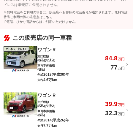
ドレスは販売店に公開されません。
※無料電話をご利用の場合は、販売店へお客様の電話番号が通知されます。無料電話
番号ご利用の際の注意点は
こちら
IP電話、ひかり電話からはご利用いただけません。
この販売店の同一車種
ワゴンＲ
グーネットセレクト
支払総額
84.8
万円
(税込)(リ済込)
車両本体価格
77
万円
(税込)
2018(平成30)年
年式
4.6万km
走行
ワゴンＲ
支払総額
39.9
万円
(税込)(リ済込)
車両本体価格
32.3
万円
(税込)
2014(平成26)年
年式
7.7万km
走行