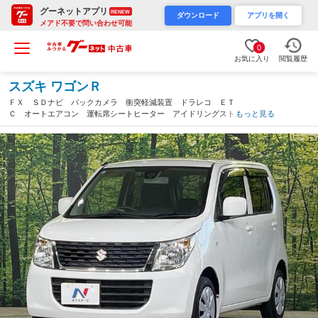
グーネットアプリ
RENEW
ダウンロード
アプリを開く
メアド不要で問い合わせ可能
0
お気に入り
閲覧履歴
スズキ ワゴンＲ
ＦＸ ＳＤナビ バックカメラ 衝突軽減装置 ドラレコ ＥＴ
Ｃ オートエアコン 運転席シートヒーター アイドリングストッ
もっと見る
プ 横滑り防止 ヘッドライトレベライザー 電動格納ミラー パ
ワーウィンドウ 禁煙車（岡山県）