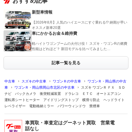
おすすめ記事
新型車情報
【2026年8月】人気のハイエースにすぐ乗れる!? 納期が早い
オススメ新車20選
車にかかるお金＆維持費
軽ハイトワゴンブームの火付け役！ スズキ・ワゴンRの燃費
性能はどれほど？ 新旧モデルを比べてみました…
記事一覧を見る
中古車
スズキの中古車
ワゴンＲの中古車
ワゴンＲ・岡山県の中古
車
ワゴンＲ・岡山県岡山市北区の中古車
スズキ ワゴンＲ ＦＸ ＳＤ
ナビ バックカメラ 衝突軽減装置 ドラレコ ＥＴＣ オートエアコン
運転席シートヒーター アイドリングストップ 横滑り防止 ヘッドライト
レベライザー 電動格納ミラー パワーウィンドウ 禁煙車
車買取・車査定はグーネット買取 営業電
話なし