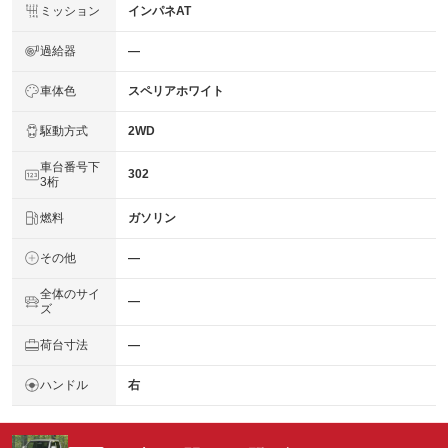
ミッション
インパネAT
過給器
―
車体色
スペリアホワイト
駆動方式
2WD
車台番号下
302
3桁
燃料
ガソリン
その他
―
全体のサイ
―
ズ
荷台寸法
―
ハンドル
右