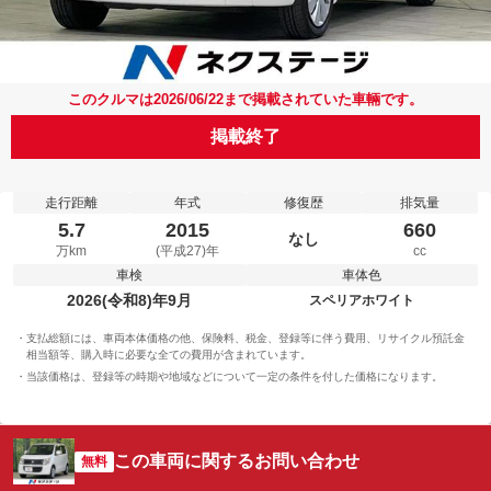
このクルマは2026/06/22まで掲載されていた車輛です。
掲載終了
走行距離
年式
修復歴
排気量
5.7
2015
660
なし
万km
(平成27)年
cc
車検
車体色
2026(令和8)年9月
スペリアホワイト
支払総額には、車両本体価格の他、保険料、税金、登録等に伴う費用、リサイクル預託金
相当額等、購入時に必要な全ての費用が含まれています。
当該価格は、登録等の時期や地域などについて一定の条件を付した価格になります。
この車両に関するお問い合わせ
無料