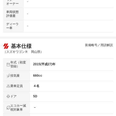
-
オーナー
車両状態
-
評価書
ディーラ
-
ー車
基本仕様
装備略号／用語解説
（スズキワゴンＲ 岡山県）
年式（初度
2015(平成27)年
登録）
排気量
660cc
乗車定員
４名
ドア
5D
エコカー減
－
税対象車