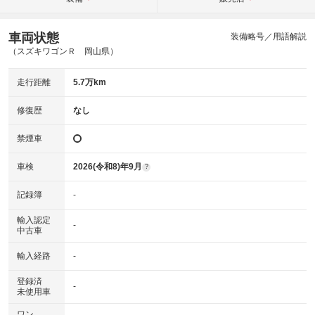
車両状態
装備略号／用語解説
（スズキワゴンＲ 岡山県）
走行距離
5.7万km
修復歴
なし
禁煙車
車検
2026(令和8)年9月
?
記録簿
-
輸入認定
-
中古車
輸入経路
-
登録済
-
未使用車
ワン