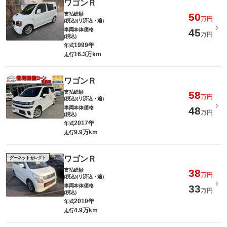
ワゴンＲ
支払総額
50
万円
(税込)(リ済込・追)
車両本体価格
45
万円
(税込)
1999年
年式
16.3万km
走行
ワゴンＲ
支払総額
58
万円
(税込)(リ済込・追)
車両本体価格
48
万円
(税込)
2017年
年式
9.9万km
走行
ワゴンＲ
グーネットセレクト
支払総額
38
万円
(税込)(リ済込・追)
車両本体価格
33
万円
(税込)
2010年
年式
4.9万km
走行