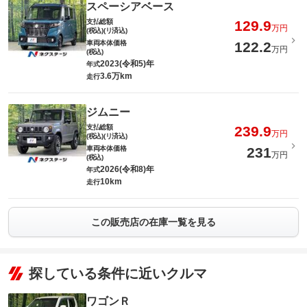
スペーシアベース
支払総額
129.9
万円
(税込)(リ済込)
車両本体価格
122.2
万円
(税込)
2023(令和5)年
年式
3.6万km
走行
ジムニー
支払総額
239.9
万円
(税込)(リ済込)
車両本体価格
231
万円
(税込)
2026(令和8)年
年式
10km
走行
この販売店の在庫一覧を見る
探している条件に近いクルマ
ワゴンＲ