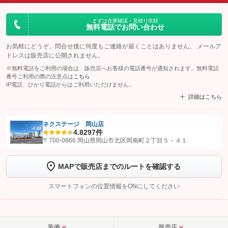
まずは在庫確認・見積り依頼
無料電話でお問い合わせ
お気軽にどうぞ。問合せ後に何度もご連絡が届くことはありません。 メールア
ドレスは販売店に公開されません。
※無料電話をご利用の場合は、販売店へお客様の電話番号が通知されます。無料電話
番号ご利用の際の注意点は
こちら
IP電話、ひかり電話からはご利用いただけません。
詳細はこちら
ネクステージ 岡山店
4.8
297件
【STEP1】
認証画面でグーネットを友だち追加してから「許可する」ボタンを押
〒700-0866 岡山県岡山市北区岡南町２丁目５－４１
します
MAPで販売店までのルートを確認する
【STEP2】
トーク画面で
ボタンをタップして問い合わせを
完了してください。
スマートフォンの位置情報をONにしてください
こちら
装備
販売店