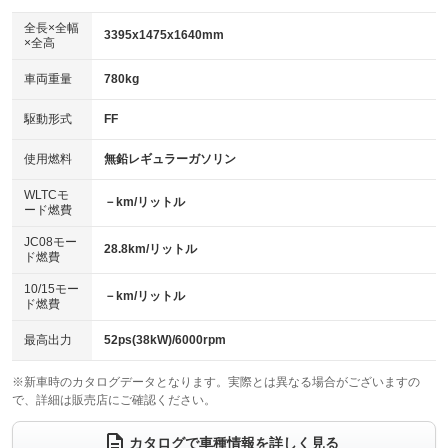
ダウンヒルアシストコントロール
アルミホイール
：装備なし
：装備なし
全長×全幅
3395x1475x1640mm
×全高
パワーウィンドウ
盗難防止システム
革シート
ハーフレザーシート
：装備あり
：装備あり
：装備なし
：装備なし
車両重量
780kg
アイドリングストップ
ドライブレコーダー
キーレス
LEDヘッドランプ
：装備あり
：装備あり
：装備あり
：装備なし
USB入力端子
Bluetooth接続
駆動形式
FF
HID(キセノンライト)
ポータブルナビ
：装備なし
：装備あり
：装備なし
：装備なし
100V電源
クリーンディーゼル
バックカメラ
ETC
使用燃料
無鉛レギュラーガソリン
：装備なし
：装備なし
：装備あり
：装備あり
センターデフロック
エアロ
スマートキー
：装備なし
WLTCモ
：装備なし
：装備あり
－km/リットル
ード燃費
レンタカーアップ
展示・試乗車
ローダウン
ランフラットタイヤ
：装備なし
：装備なし
：装備なし
：装備なし
JC08モー
28.8km/リットル
ド燃費
電動格納ミラー
パワーシート
3列シート
：装備あり
：装備なし
：装備なし
10/15モー
装備略号／用語解説
－km/リットル
ベンチシート
フルフラットシート
ド燃費
：装備あり
：装備なし
チップアップシート
オットマン
：装備なし
：装備なし
最高出力
52ps(38kW)/6000rpm
電動格納サードシート
シートヒーター
：装備なし
：装備あり
※新車時のカタログデータとなります。実際とは異なる場合がございますの
で、詳細は販売店にご確認ください。
ウォークスルー
後席モニター
：装備なし
：装備なし
電動リアゲート
フロントカメラ
カタログで車種情報を詳しく見る
：装備なし
：装備なし