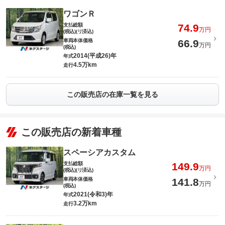
ワゴンＲ
支払総額
74.9
万円
(税込)(リ済込)
車両本体価格
66.9
万円
(税込)
2014(平成26)年
年式
4.5万km
走行
この販売店の在庫一覧を見る
この販売店の新着車種
スペーシアカスタム
支払総額
149.9
万円
(税込)(リ済込)
車両本体価格
141.8
万円
(税込)
2021(令和3)年
年式
3.2万km
走行