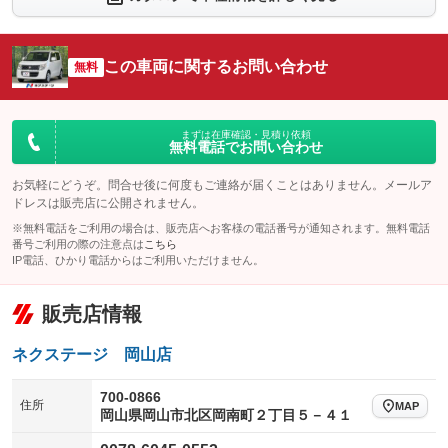
シートエアコン
全周囲カメラ
：装備なし
：装備なし
サイドカメラ
ルーフレール
この車両に関するお問い合わせ
：装備なし
無料
：装備なし
エアサスペンション
ヘッドライトウォッシャー
：装備なし
：装備なし
装備略号／用語解説
まずは在庫確認・見積り依頼
無料電話でお問い合わせ
お気軽にどうぞ。問合せ後に何度もご連絡が届くことはありません。メールア
ドレスは販売店に公開されません。
※無料電話をご利用の場合は、販売店へお客様の電話番号が通知されます。無料電話
番号ご利用の際の注意点は
こちら
IP電話、ひかり電話からはご利用いただけません。
販売店情報
ネクステージ 岡山店
700-0866
住所
MAP
岡山県岡山市北区岡南町２丁目５－４１