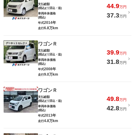
支払総額
44.9
万円
(税込)(リ済込・追)
車両本体価格
37.3
万円
(税込)
2014年
年式
6.8万km
走行
ワゴンＲ
グーネットセレクト
支払総額
39.9
万円
(税込)(リ済込・追)
車両本体価格
31.8
万円
(税込)
2008年
年式
9.0万km
走行
ワゴンＲ
支払総額
49.8
万円
(税込)(リ済込・追)
車両本体価格
42.8
万円
(税込)
2013年
年式
4.8万km
走行