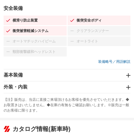
安全装備
横滑り防止装置
衝突安全ボディ
：装備あり
：装備あり
衝突被害軽減システム
クリアランスソナー
：装備あり
：装備なし
オートマチックハイビーム
オートライト
：装備なし
：装備なし
頸部衝撃緩和ヘッドレスト
：装備なし
装備略号／用語解説
基本装備
エアバッグ：運転席/助手席
外装・内装
：装備あり
スライドドア
カーナビ：SDナビ
：装備なし
：装備あり
【注】販売は、当店に直接ご来場頂けるお客様を優先させていただきます。◆
お取置きはいたしません。◆在庫の有無をご確認お願いします。※販売は一般
サンルーフ
ABS
TV：ワンセグ
：装備なし
：装備あり
：装備あり
のお客様に限ります。
エアコン
Wエアコン
オーディオ：CDまたはCDチェンジャー
：装備あり
：装備なし
：装備あり
リフトアップ
パワーステアリング
カタログ情報(新車時)
ビジュアル
：装備なし
：装備あり
：装備なし