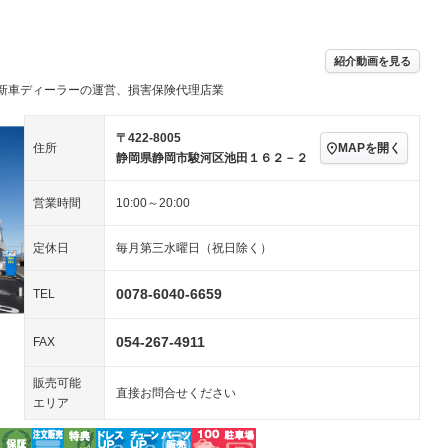
アルミホイール：14イ
－ビジュアル
－
ンチ
ングストップ
ドライブレコーダー
USB入力端子
－
－
ハーフレザーシート
キーレス
－
紹介動画を見る
クリーンディーゼル
センターデフロック
－
－
新車ディーラーの運営、損害保険代理店業
セノンライト)
ポータブルナビ
バックカメラ
－
乗車
電動格納ミラー
スマートキー
ローダウン
－
〒422-8005
MAPを開く
住所
装備略号／用語解説
静岡県静岡市駿河区池田１６２－２
ート
3列シート
ベンチシート
－
－
営業時間
10:00～20:00
ップシート
オットマン
電動格納サードシート
－
－
スルー
後席モニター
電動リアゲート
－
－
定休日
毎月第三水曜日（祝日除く）
アコン
全周囲カメラ
サイドカメラ
－
－
0078-6040-6659
TEL
ペンション
054-267-4911
FAX
装備略号／用語解説
販売可能
直接お問合せください
エリア