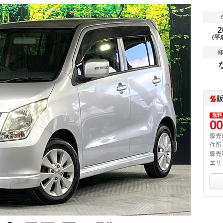
2
(平
無料
00
販売
住所
販売
エリ