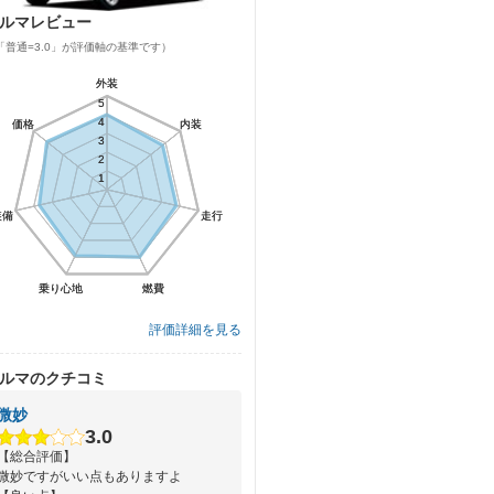
ルマレビュー
「普通=3.0」が評価軸の基準です）
外装
外装
5
5
4
4
価格
価格
内装
内装
3
3
2
2
1
1
装備
装備
走行
走行
乗り心地
乗り心地
燃費
燃費
評価詳細を見る
ルマのクチコミ
微妙
3.0
【総合評価】
微妙ですがいい点もありますよ