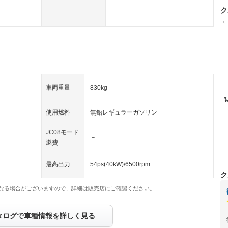
ク
（
車両重量
830kg
使用燃料
無鉛レギュラーガソリン
JC08モード
－
燃費
最高出力
54ps(40kW)/6500rpm
ク
なる場合がございますので、詳細は販売店にご確認ください。
タログで車種情報を詳しく見る