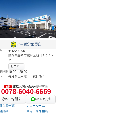
グー鑑定加盟店
所
〒422-8005
静岡県静岡市駿河区池田１６２－
２
コピー
業時間
10:00～20:00
休日
毎月第三水曜日（祝日除く）
電話お問い合わせ
無料
携帯可
0078-6040-6659
MAPを開く
LINEで共有
舗在庫一覧
ショールーム
舗詳細
査定・売却相談