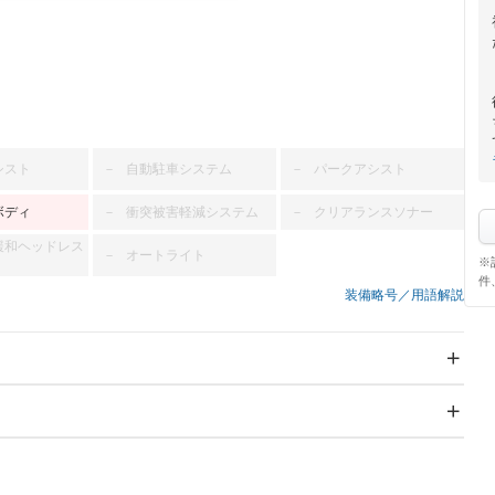
シスト
自動駐車システム
パークアシスト
－
－
ボディ
衝突被害軽減システム
クリアランスソナー
－
－
緩和ヘッドレス
オートライト
－
※
件
装備略号／用語解説
スライドドア
サンルーフ
－
－
Wエアコン
リフトアップ
－
－
TV：ワンセグ
パワーステアリング
パワーウィンドウ