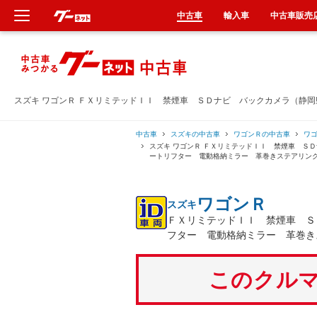
中古車
輸入車
中古車販売
新車
中古車
スズキ ワゴンＲ ＦＸリミテッドＩＩ 禁煙車 ＳＤナビ バックカメラ（静
輸入車
中古車
スズキの中古車
ワゴンＲの中古車
ワ
スズキ ワゴンＲ ＦＸリミテッドＩＩ 禁煙車 Ｓ
ートリフター 電動格納ミラー 革巻きステアリン
クルマ買取
ワゴンＲ
スズキ
カーリース
ＦＸリミテッドＩＩ 禁煙車 Ｓ
フター 電動格納ミラー 革巻き
タイヤ交換
このクルマ
整備工場
車検