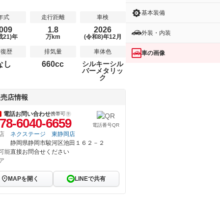
基本装備
年式
走行距離
車検
009
1.8
2026
外装・内装
成21)年
万km
(令和8)年12月
修復歴
排気量
車体色
車の画像
なし
660cc
シルキーシル
バーメタリッ
ク
販売店情報
電話お問い合わせ
携帯可
78-6040-6659
電話番号QR
店
ネクステージ 東静岡店
静岡県静岡市駿河区池田１６２－２
可能
直接お問合せください
ア
MAPを開く
LINEで共有