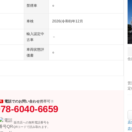
禁煙車
○
車検
2026(令和8)年12月
輸入認定中
－
古車
車両状態評
○
価書
住
営
定
電話でのお問い合わせ
携帯可
料
78-6040-6659
店
販売店への無料電話番号を
QRコードで読み取れます。
店