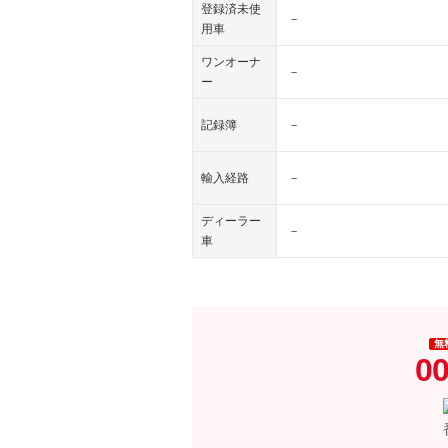
登録済未使
－
用車
ワンオーナ
－
ー
記録簿
－
輸入経路
－
ディーラー
－
車
無
00