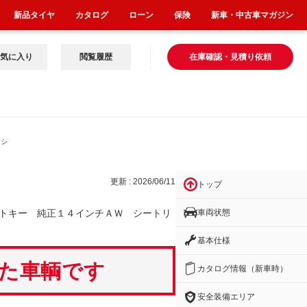
新品タイヤ
カタログ
ローン
保険
新車・中古車マガジン
気に入り
閲覧履歴
在庫確認・見積り依頼
 シ
更新 : 2026/06/11
トップ
車両状態
トキー 純正１４インチＡＷ シートリ
基本仕様
いた車輌です
カタログ情報（新車時）
安全装備エリア