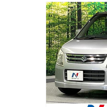
マガジン
車カタログ
自動車ローン
保険
レビュー
価格相場
教習所
用語集