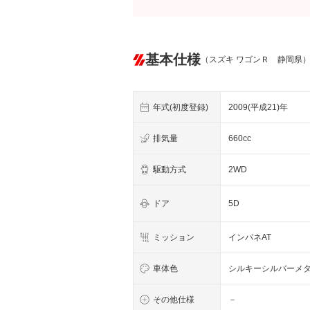
基本仕様
（スズキ ワゴンＲ 静岡県
年式(初度登録)
2009(平成21)年
排気量
660cc
駆動方式
2WD
ドア
5D
ミッション
インパネAT
車体色
シルキーシルバーメ
その他仕様
－