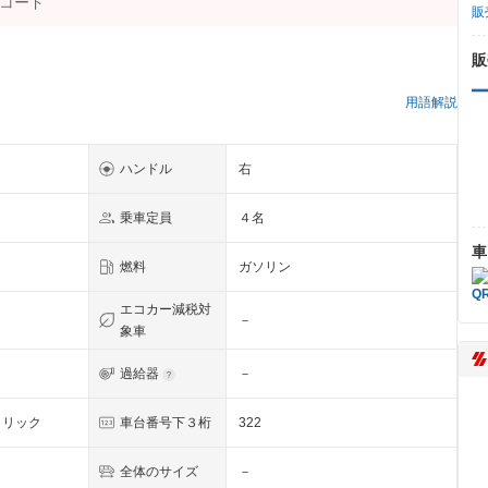
販
販
）
用語解説
ハンドル
右
乗車定員
４名
車
燃料
ガソリン
エコカー減税対
－
象車
過給器
－
タリック
車台番号下３桁
322
全体のサイズ
－