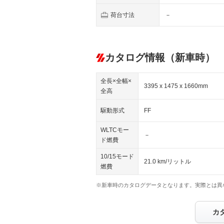
荷台寸法
－
カタログ情報（新車時）
全長×全幅×
3395 x 1475 x 1660mm
全高
駆動形式
FF
WLTCモー
－
ド燃費
10/15モード
21.0 km/リットル
燃費
※新車時のカタログデータとなります。実際とは異
カ