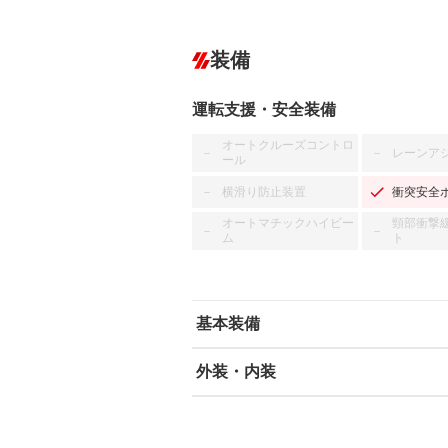
装備
運転支援・安全装備
オートクルーズコントロ
レーンア
－
－
ール
横滑り防止装置
衝突安全
－
オートマチックハイビー
頸部衝撃
－
－
ム
ト
基本装備
外装・内装
エアバッグ：運転席/助手席
ABS
エアコン
カーナビ：SDナビ
ダウンヒルアシストコントロール