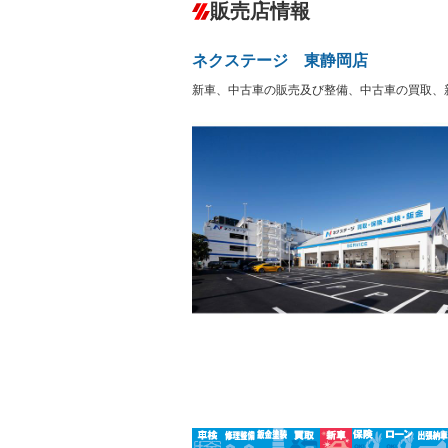
－
販売店情報
オーディオ：CDまたはCDチェンジャー
盗難防止システム
アイドリ
－
ヘッドライトウォッシャ
革シート
－
－
ネクステージ 東静岡店
ー
Bluetooth接続
100V電源
－
新車、中古車の販売及び整備、中古車の買取、
LEDヘッドランプ
HID(キ
－
－
レンタカーアップ
展示・試
－
－
ETC
エアロ
－
－
ランフラットタイヤ
パワーシ
－
－
フルフラットシート
チップア
－
－
シートヒーター
ウォーク
－
－
フロントカメラ
シートエ
－
－
ルーフレール
エアサス
－
－