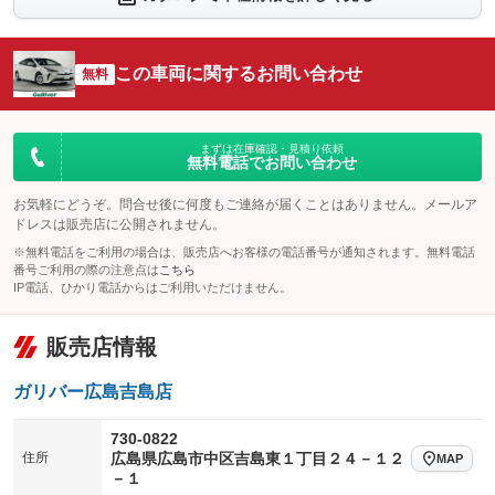
シートエアコン
全周囲カメラ
：装備なし
：装備なし
サイドカメラ
ルーフレール
この車両に関するお問い合わせ
：装備なし
無料
：装備なし
エアサスペンション
ヘッドライトウォッシャー
：装備なし
：装備なし
装備略号／用語解説
まずは在庫確認・見積り依頼
無料電話でお問い合わせ
お気軽にどうぞ。問合せ後に何度もご連絡が届くことはありません。メールア
ドレスは販売店に公開されません。
※無料電話をご利用の場合は、販売店へお客様の電話番号が通知されます。無料電話
番号ご利用の際の注意点は
こちら
IP電話、ひかり電話からはご利用いただけません。
販売店情報
ガリバー広島吉島店
730-0822
住所
広島県広島市中区吉島東１丁目２４－１２
MAP
－１