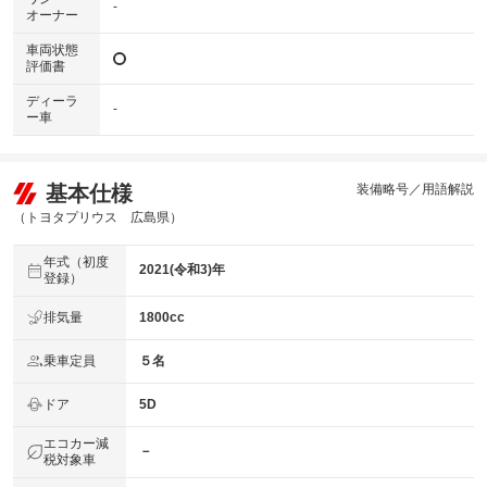
-
オーナー
車両状態
評価書
ディーラ
-
ー車
基本仕様
装備略号／用語解説
（トヨタプリウス 広島県）
年式（初度
2021(令和3)年
登録）
排気量
1800cc
乗車定員
５名
ドア
5D
エコカー減
－
税対象車