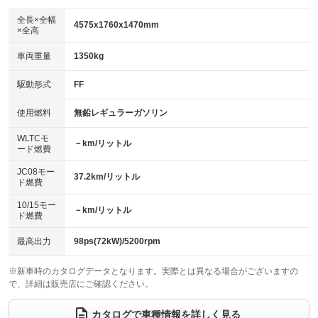
ダウンヒルアシストコントロール
アルミホイール：15インチ
：装備なし
：装備あり
全長×全幅
4575x1760x1470mm
×全高
パワーウィンドウ
盗難防止システム
革シート
ハーフレザーシート
：装備あり
：装備あり
：装備なし
：装備なし
車両重量
1350kg
アイドリングストップ
ドライブレコーダー
キーレス
LEDヘッドランプ
：装備あり
：装備なし
：装備あり
：装備あり
USB入力端子
Bluetooth接続
駆動形式
FF
HID(キセノンライト)
ポータブルナビ
：装備あり
：装備あり
：装備なし
：装備なし
100V電源
クリーンディーゼル
バックカメラ
ETC
使用燃料
無鉛レギュラーガソリン
：装備あり
：装備なし
：装備あり
：装備あり
センターデフロック
エアロ
スマートキー
：装備なし
WLTCモ
：装備なし
：装備あり
－km/リットル
ード燃費
レンタカーアップ
展示・試乗車
ローダウン
ランフラットタイヤ
：装備あり
：装備なし
：装備なし
：装備なし
JC08モー
37.2km/リットル
ド燃費
電動格納ミラー
パワーシート
3列シート
：装備あり
：装備なし
：装備なし
10/15モー
装備略号／用語解説
－km/リットル
ベンチシート
フルフラットシート
ド燃費
：装備なし
：装備なし
チップアップシート
オットマン
：装備なし
：装備なし
最高出力
98ps(72kW)/5200rpm
電動格納サードシート
シートヒーター
：装備なし
：装備なし
※新車時のカタログデータとなります。実際とは異なる場合がございますの
で、詳細は販売店にご確認ください。
ウォークスルー
後席モニター
：装備なし
：装備なし
電動リアゲート
フロントカメラ
カタログで車種情報を詳しく見る
：装備なし
：装備なし