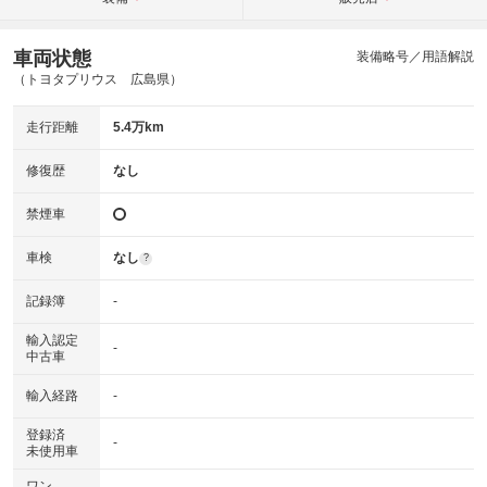
車両状態
装備略号／用語解説
（トヨタプリウス 広島県）
走行距離
5.4万km
修復歴
なし
禁煙車
車検
なし
?
記録簿
-
輸入認定
-
中古車
輸入経路
-
登録済
-
未使用車
ワン