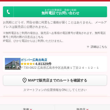
まずは在庫確認・見積り依頼
無料電話でお問い合わせ
お気軽にどうぞ。問合せ後に何度もご連絡が届くことはありません。 メールア
ドレスは販売店に公開されません。
※無料電話をご利用の場合は、販売店へお客様の電話番号が通知されます。無料電話
番号ご利用の際の注意点は
こちら
IP電話、ひかり電話からはご利用いただけません。
詳細はこちら
ガリバー広島吉島店
4.8
1329件
【STEP1】
認証画面でグーネットを友だち追加してから「許可する」ボタンを押
〒730-0822 広島県広島市中区吉島東１丁目２４－１２－１
します
MAPで販売店までのルートを確認する
【STEP2】
トーク画面で
ボタンをタップして問い合わせを
完了してください。
スマートフォンの位置情報をONにしてください
こちら
装備
販売店