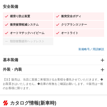
安全装備
横滑り防止装置
衝突安全ボディ
：装備あり
：装備あり
衝突被害軽減システム
クリアランスソナー
：装備あり
：装備あり
オートマチックハイビーム
オートライト
：装備あり
：装備あり
頸部衝撃緩和ヘッドレスト
：装備なし
装備略号／用語解説
基本装備
エアバッグ：運転席/助手席/サイド
外装・内装
：装備あり
スライドドア
カーナビ：メモリーナビ他
：装備なし
：装備あり
【注】販売は、当店に直接ご来場頂けるお客様を優先させていただきます。◆
お取置きはいたしません。◆在庫の有無をご確認お願いします。※販売は一般
サンルーフ
ABS
TV
：装備なし
：装備あり
：装備なし
のお客様に限ります。
エアコン
Wエアコン
オーディオ：ミュージックプレイヤー接続可／ミュージックサーバー
：装備あり
：装備なし
：装備あり
リフトアップ
パワーステアリング
カタログ情報(新車時)
ビジュアル
：装備なし
：装備あり
：装備なし