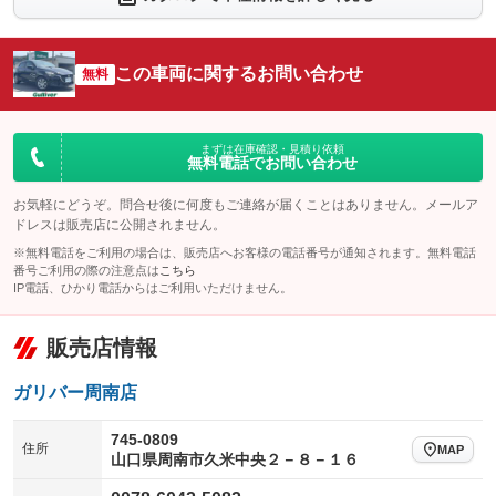
シートエアコン
全周囲カメラ
：装備なし
：装備なし
サイドカメラ
ルーフレール
この車両に関するお問い合わせ
：装備なし
無料
：装備なし
エアサスペンション
ヘッドライトウォッシャー
：装備なし
：装備なし
装備略号／用語解説
まずは在庫確認・見積り依頼
無料電話でお問い合わせ
お気軽にどうぞ。問合せ後に何度もご連絡が届くことはありません。メールア
ドレスは販売店に公開されません。
※無料電話をご利用の場合は、販売店へお客様の電話番号が通知されます。無料電話
番号ご利用の際の注意点は
こちら
IP電話、ひかり電話からはご利用いただけません。
販売店情報
ガリバー周南店
745-0809
住所
MAP
山口県周南市久米中央２－８－１６