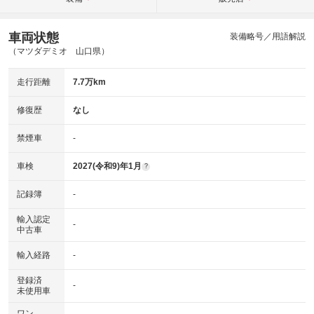
車両状態
装備略号／用語解説
（マツダデミオ 山口県）
走行距離
7.7万km
修復歴
なし
禁煙車
-
車検
2027(令和9)年1月
?
記録簿
-
輸入認定
-
中古車
輸入経路
-
登録済
-
未使用車
ワン