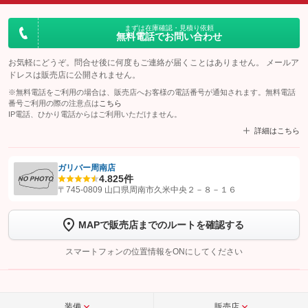
まずは在庫確認・見積り依頼
無料電話でお問い合わせ
お気軽にどうぞ。問合せ後に何度もご連絡が届くことはありません。 メールア
ドレスは販売店に公開されません。
※無料電話をご利用の場合は、販売店へお客様の電話番号が通知されます。無料電話
番号ご利用の際の注意点は
こちら
IP電話、ひかり電話からはご利用いただけません。
詳細はこちら
ガリバー周南店
4.8
25件
【STEP1】
認証画面でグーネットを友だち追加してから「許可する」ボタンを押
〒745-0809 山口県周南市久米中央２－８－１６
します
MAPで販売店までのルートを確認する
【STEP2】
トーク画面で
ボタンをタップして問い合わせを
完了してください。
スマートフォンの位置情報をONにしてください
こちら
装備
販売店