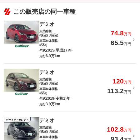
この販売店の同一車種
デミオ
支払総額
74.8
万円
(税込)(リ済込)
車両本体価格
65.5
万円
(税込)
2015(平成27)年
年式
6.9万km
走行
デミオ
支払総額
120
万円
(税込)(リ済込)
車両本体価格
113.2
万円
(税込)
2019(令和1)年
年式
3.9万km
走行
デミオ
グーネットセレクト
支払総額
102.8
万円
(税込)(リ済込)
車両本体価格
93.4