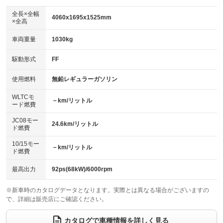
ダウンヒルアシストコントロール
アルミホイール
：装備なし
：装備なし
全長×全幅
4060x1695x1525mm
×全高
パワーウィンドウ
盗難防止システム
革シート
ハーフレザーシート
：装備あり
：装備なし
：装備なし
：装備なし
車両重量
1030kg
アイドリングストップ
ドライブレコーダー
キーレス
LEDヘッドランプ
：装備あり
：装備あり
：装備あり
：装備なし
USB入力端子
Bluetooth接続
駆動形式
FF
HID(キセノンライト)
ポータブルナビ
：装備なし
：装備あり
：装備あり
：装備なし
100V電源
クリーンディーゼル
バックカメラ
ETC
使用燃料
無鉛レギュラーガソリン
：装備なし
：装備なし
：装備あり
：装備あり
センターデフロック
エアロ
スマートキー
：装備なし
WLTCモ
：装備なし
：装備あり
－km/リットル
ード燃費
レンタカーアップ
展示・試乗車
ローダウン
ランフラットタイヤ
：装備なし
：装備なし
：装備なし
：装備なし
JC08モー
24.6km/リットル
ド燃費
電動格納ミラー
パワーシート
3列シート
：装備なし
：装備なし
：装備なし
10/15モー
装備略号／用語解説
－km/リットル
ベンチシート
フルフラットシート
ド燃費
：装備なし
：装備なし
チップアップシート
オットマン
：装備なし
：装備なし
最高出力
92ps(68kW)/6000rpm
電動格納サードシート
シートヒーター
：装備なし
：装備あり
※新車時のカタログデータとなります。実際とは異なる場合がございますの
で、詳細は販売店にご確認ください。
ウォークスルー
後席モニター
：装備なし
：装備なし
電動リアゲート
フロントカメラ
カタログで車種情報を詳しく見る
：装備なし
：装備なし