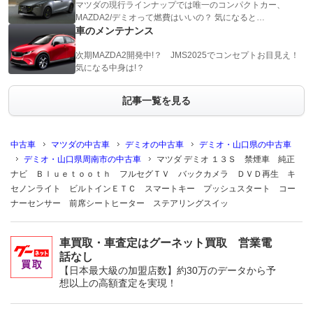
マツダの現行ラインナップでは唯一のコンパクトカー、
MAZDA2/デミオって燃費はいいの？ 気になると…
車のメンテナンス
次期MAZDA2開発中!？ JMS2025でコンセプトお目見え！
気になる中身は!？
記事一覧を見る
中古車
マツダの中古車
デミオの中古車
デミオ・山口県の中古車
デミオ・山口県周南市の中古車
マツダ デミオ １３Ｓ 禁煙車 純正
ナビ Ｂｌｕｅｔｏｏｔｈ フルセグＴＶ バックカメラ ＤＶＤ再生 キ
セノンライト ビルトインＥＴＣ スマートキー プッシュスタート コー
ナーセンサー 前席シートヒーター ステアリングスイッ
車買取・車査定はグーネット買取 営業電
話なし
【日本最大級の加盟店数】約30万のデータから予
想以上の高額査定を実現！