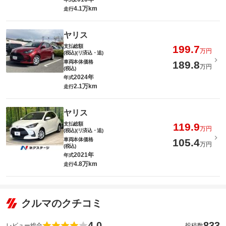
4.1万km
走行
ヤリス
支払総額
199.7
万円
(税込)(リ済込・追)
車両本体価格
189.8
万円
(税込)
2024年
年式
2.1万km
走行
ヤリス
支払総額
119.9
万円
(税込)(リ済込・追)
車両本体価格
105.4
万円
(税込)
2021年
年式
4.8万km
走行
クルマのクチコミ
4.0
833
レビュー総合
投稿数