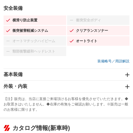
安全装備
横滑り防止装置
衝突安全ボディ
：装備あり
：装備なし
衝突被害軽減システム
クリアランスソナー
：装備あり
：装備あり
オートマチックハイビーム
オートライト
：装備なし
：装備あり
頸部衝撃緩和ヘッドレスト
：装備なし
装備略号／用語解説
基本装備
エアバッグ：運転席/助手席/サイド
外装・内装
：装備あり
スライドドア
カーナビ：メモリーナビ他
：装備なし
：装備あり
【注】販売は、当店に直接ご来場頂けるお客様を優先させていただきます。◆
お取置きはいたしません。◆在庫の有無をご確認お願いします。※販売は一般
サンルーフ
ABS
TV：フルセグ
：装備なし
：装備あり
：装備あり
のお客様に限ります。
エアコン
Wエアコン
オーディオ：CDまたはCDチェンジャー
：装備あり
：装備なし
：装備あり
リフトアップ
パワーステアリング
カタログ情報(新車時)
ビジュアル：-／DVD再生
：装備なし
：装備あり
：装備あり