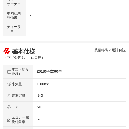
-
オーナー
車両状態
-
評価書
ディーラ
-
ー車
基本仕様
装備略号／用語解説
（マツダデミオ 山口県）
年式（初度
2018(平成30)年
登録）
排気量
1300cc
乗車定員
５名
ドア
5D
エコカー減
－
税対象車