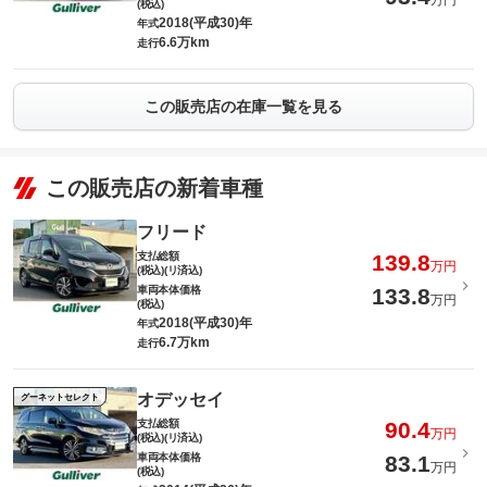
万円
(税込)
2018(平成30)年
年式
6.6万km
走行
この販売店の在庫一覧を見る
この販売店の新着車種
フリード
支払総額
139.8
万円
(税込)(リ済込)
車両本体価格
133.8
万円
(税込)
2018(平成30)年
年式
6.7万km
走行
オデッセイ
グーネットセレクト
支払総額
90.4
万円
(税込)(リ済込)
車両本体価格
83.1
万円
(税込)