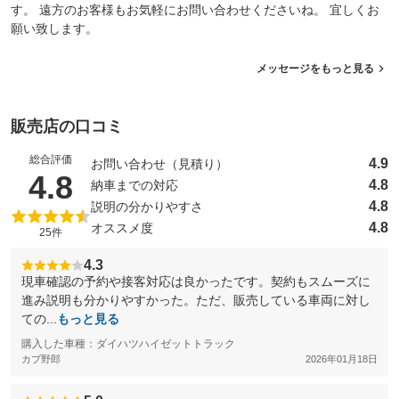
す。 遠方のお客様もお気軽にお問い合わせくださいね。 宜しくお
願い致します。
メッセージをもっと見る
販売店の口コミ
総合評価
4.9
お問い合わせ（見積り）
（5点満点中）
4.8
4.8
納車までの対応
4.8
説明の分かりやすさ
4.8
オススメ度
25件
4.3
現車確認の予約や接客対応は良かったです。契約もスムーズに
進み説明も分かりやすかった。ただ、販売している車両に対し
ての...
もっと見る
購入した車種：ダイハツハイゼットトラック
カブ野郎
2026年01月18日