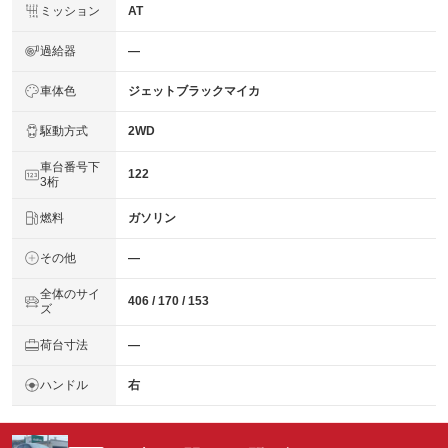
ミッション
AT
過給器
―
車体色
ジェットブラックマイカ
駆動方式
2WD
車台番号下
122
3桁
燃料
ガソリン
その他
―
全体のサイ
406 / 170 / 153
ズ
荷台寸法
―
ハンドル
右