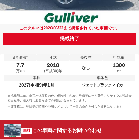
このクルマは2026/06/22まで掲載されていた車輛です。
掲載終了
走行距離
年式
修復歴
排気量
7.7
2018
1300
なし
万km
(平成30)年
cc
車検
車体色
2027(令和9)年1月
ジェットブラックマイカ
支払総額には、車両本体価格の他、保険料、税金、登録等に伴う費用、リサイクル預託金
相当額等、購入時に必要な全ての費用が含まれています。
当該価格は、登録等の時期や地域などについて一定の条件を付した価格になります。
この車両に関するお問い合わせ
無料