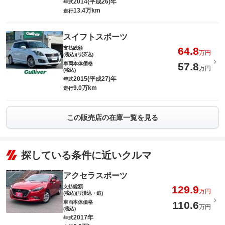
2014(平成26)年
年式
13.4万km
走行
スイフトスポーツ
支払総額
64.8
万円
(税込)(リ済込)
車両本体価格
57.8
万円
(税込)
2015(平成27)年
年式
9.0万km
走行
この販売店の在庫一覧を見る
探している条件に近いクルマ
アクセラスポーツ
支払総額
129.9
万円
(税込)(リ済込・追)
車両本体価格
110.6
万円
(税込)
2017年
年式