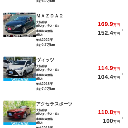
6.0万km
走行
ＭＡＺＤＡ２
支払総額
169.9
万円
(税込)(リ済込・追)
車両本体価格
152.4
万円
(税込)
2022年
年式
2.7万km
走行
ヴィッツ
支払総額
114.9
万円
(税込)(リ済込・追)
車両本体価格
104.4
万円
(税込)
2018年
年式
7.0万km
走行
アクセラスポーツ
支払総額
110.8
万円
(税込)(リ済込・追)
車両本体価格
100
万円
(税込)
2016年
年式