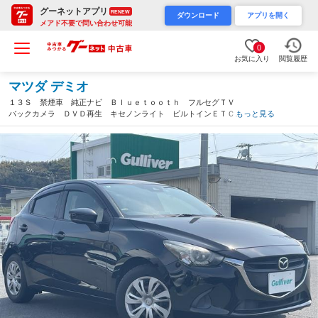
グーネットアプリ
RENEW
ダウンロード
アプリを開く
メアド不要で問い合わせ可能
0
お気に入り
閲覧履歴
マツダ デミオ
１３Ｓ 禁煙車 純正ナビ Ｂｌｕｅｔｏｏｔｈ フルセグＴＶ
バックカメラ ＤＶＤ再生 キセノンライト ビルトインＥＴＣ
もっと見る
スマートキー プッシュスタート コーナーセンサー 前席シート
ヒーター ステアリングスイッ（山口県）