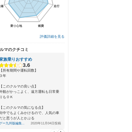
装備
装備
走行
走行
乗り心地
乗り心地
燃費
燃費
評価詳細を見る
ルマのクチコミ
家族乗りおすすめ
3.6
【所有期間や運転回数】
３年
【このクルマの良い点】
外観がかっこよく、遠方運転も日常乗
りもＯＫ
【このクルマの気になる点】
街中でもよくみかけるので、人気の車
だと思うが人とかぶる
グー九州版編集...
2020年11月04日投稿
【総合評価】