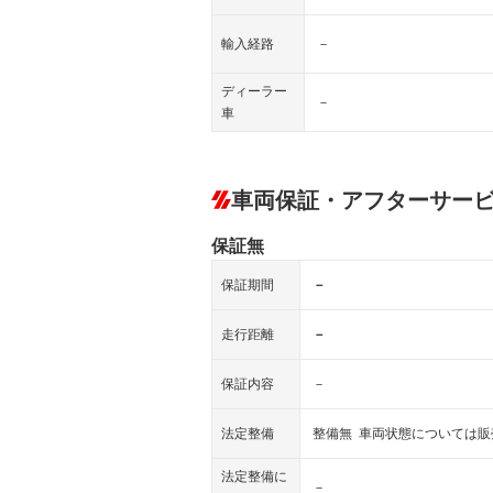
輸入経路
－
ディーラー
－
車
車両保証・アフターサー
保証無
保証期間
－
走行距離
－
保証内容
－
法定整備
整備無 車両状態については
法定整備に
－