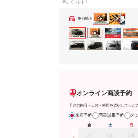
示しています！
車両動画
オンライン商談予約
予約の内容・日付・時間を選択してくだ
来店予約
同乗試乗予約
オ
金
土
日
8/7
8/8
8/9