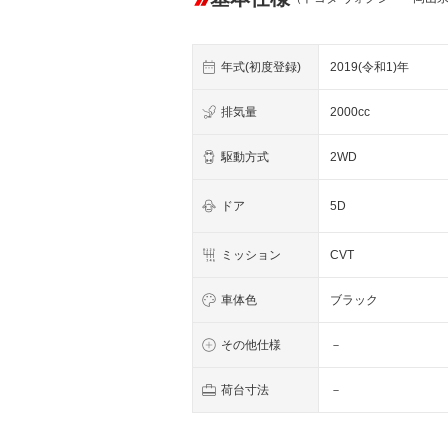
年式(初度登録)
2019(令和1)年
排気量
2000cc
駆動方式
2WD
ドア
5D
ミッション
CVT
車体色
ブラック
その他仕様
－
荷台寸法
－