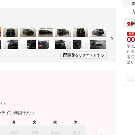
無料
00
販売
住所
画像をリクエストする
販売
エリ
さい。
ンライン商談予約
月
火
水
木
8/10
8/11
8/12
8/13