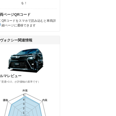
を！
両ページQRコード
QRコードをスマホで読み込むと車両詳
細ページに遷移できます
ヴォクシー関連情報
ルマレビュー
「普通=3.0」が評価軸の基準です）
外装
外装
5
5
4
4
価格
価格
内装
内装
3
3
2
2
1
1