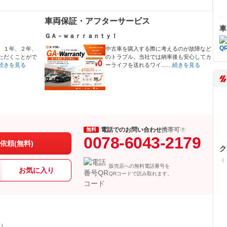
車両保証・アフターサービス
車
ＧＡ－ｗａｒｒａｎｔｙ！
、１年、２年、
中古車を購入する際に考えるのが故障など
ただくことがで
のトラブル。当社では納車後も安心してカ
続きを見る
ーライフを送れるワイ…
…続きを見る
電話でのお問い合わせ
携帯可
無料
0078-6043-2179
依頼(無料)
ク
（
販売店への無料電話番号を
お気に入り
QRコードで読み取れます。
県）