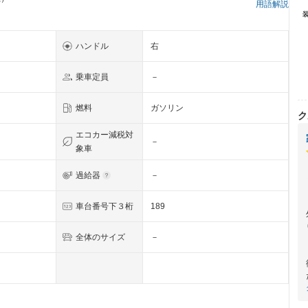
用語解説
ハンドル
右
乗車定員
－
燃料
ガソリン
ク
エコカー減税対
－
象車
過給器
－
車台番号下３桁
189
全体のサイズ
－