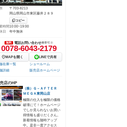
所
〒703-8213
岡山県岡山市東区藤井２８９
コピー
業時間
10:00~19:00
休日
年中無休
電話お問い合わせ
無料
携帯可
0078-6043-2179
MAPを開く
LINEで共有
舗在庫一覧
ショールーム
舗詳細
販売店ホームページ
売店のHP
（株）Ｇ－ＡＦＴＥＲ
ＭＥＧＡ東岡山店
極限の仕入を極限の価格
破壊にて！ホームページ
でしか見られないお買い
得情報も盛りだくさん。
新着情報も随時アップ
中。是非一度アクセス