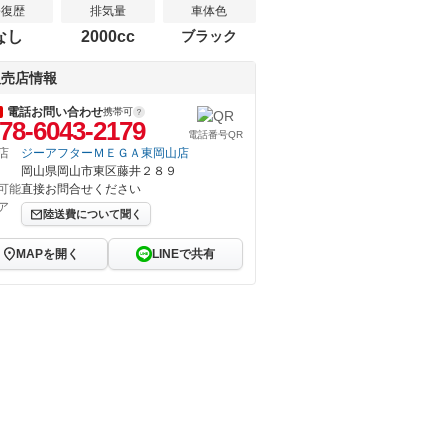
修復歴
排気量
車体色
なし
2000cc
ブラック
販売店情報
電話お問い合わせ
携帯可
78-6043-2179
電話番号QR
店
ジーアフターＭＥＧＡ東岡山店
岡山県岡山市東区藤井２８９
可能
直接お問合せください
ア
陸送費について聞く
MAPを開く
LINEで共有