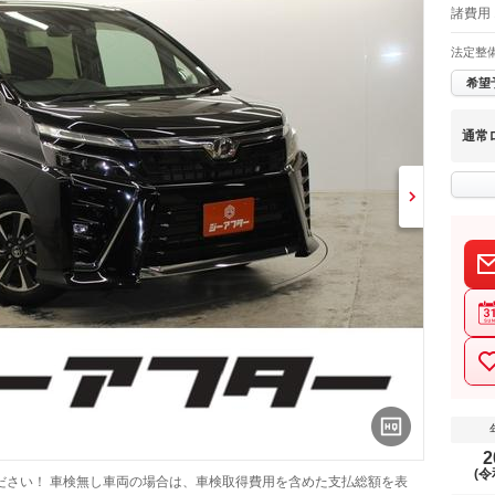
諸費用 
法定整
希望
通常
2
(令
ださい！ 車検無し車両の場合は、車検取得費用を含めた支払総額を表