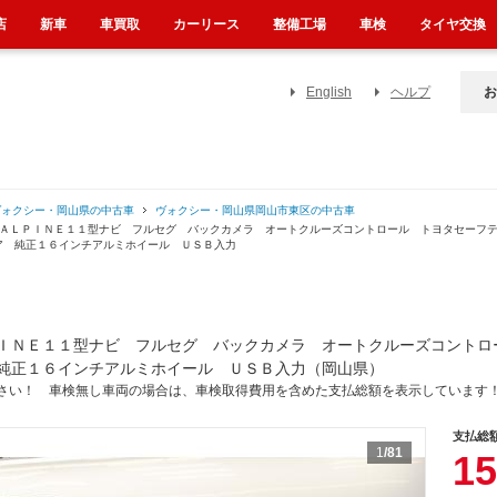
店
新車
車買取
カーリース
整備工場
車検
タイヤ交換
English
ヘルプ
お
ヴォクシー・岡山県の中古車
ヴォクシー・岡山県岡山市東区の中古車
 ＡＬＰＩＮＥ１１型ナビ フルセグ バックカメラ オートクルーズコントロール トヨタセーフ
ア 純正１６インチアルミホイール ＵＳＢ入力
ＩＮＥ１１型ナビ フルセグ バックカメラ オートクルーズコントロ
純正１６インチアルミホイール ＵＳＢ入力（岡山県）
さい！ 車検無し車両の場合は、車検取得費用を含めた支払総額を表示しています
支払総
1
/81
15