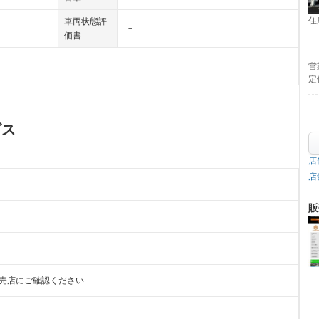
住
車両状態評
－
価書
営
定
ビス
店
店
販
販売店にご確認ください