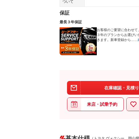
ついて
保証
最長３年保証
お客様のご要望に合わせて
３年のプランからお選びい
きます。新車登録から…
…
在庫確認・見積り
来店・試乗予約
基本仕様
（トヨタ ヴォクシー 岡山