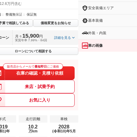
12.6万円含む
安全装備エリア
備：
整備無
保証：
保証無
基本装備
予算で相談してみる
価格変更をお知らせ
外装・内装
15,900
月々
円
ローン
詳細を見る
実質年率 7.99%・84回
車の画像
ローンについて相談する
販売店からメールで
最短即日
にご連絡
在庫の確認・見積り依頼
来店・試乗予約
お気に入り
年式
走行距離
車検
019
10.2
2028
和1)年
万km
(令和10)年5月