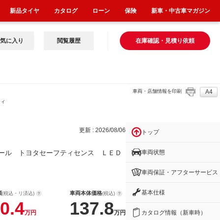
新品タイヤ
カタログ
ローン
保険
新車・中古車マガジン
気に入り
閲覧履歴
在庫確認・見積り依頼
車両・店舗情報を印刷
A4
ティ
更新 : 2026/08/06
トップ
車両状態
ール トヨタセーフティセンス ＬＥＤ
車両保証・アフターサービス
！
基本仕様
額
車両本体価格
(税込・リ済込)
(税込)
0.4
137.8
カタログ情報（新車時）
万円
万円