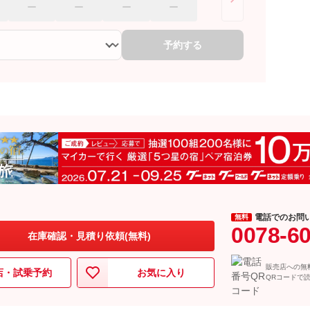
予約する
電話でのお問
無料
0078-6
在庫確認・見積り依頼(無料)
販売店への無
店・試乗予約
お気に入り
QRコードで