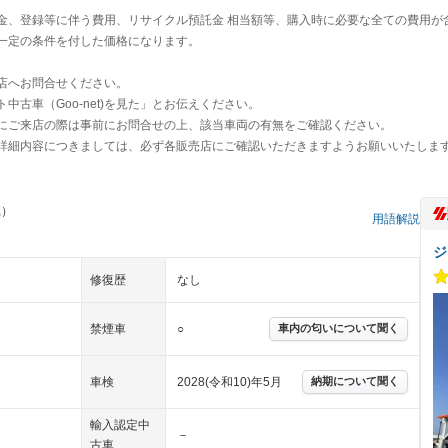
金、登録等に伴う費用、リサイクル預託金 相当額等、購入時に必要な全ての費用が
一定の条件を付した価格になります。
店へお問合せください。
古車（Goo-net)を見た」とお伝えください。
にご来店の際は事前にお問合せの上、該当車両の有無をご確認ください。
詳細内容につきましては、必ず各販売店にご確認いただきますようお願いいたしま
県）
用語解説
ジ
修復歴
なし
禁煙車
○
車内の匂いについて聞く
車検
2028(令和10)年5月
納期について聞く
輸入認定中
－
古車