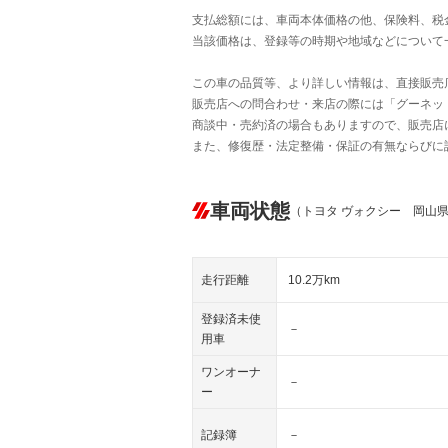
支払総額には、車両本体価格の他、保険料、税
当該価格は、登録等の時期や地域などについて
この車の品質等、より詳しい情報は、直接販売
販売店への問合わせ・来店の際には「グーネット中
商談中・売約済の場合もありますので、販売店
また、修復歴・法定整備・保証の有無ならびに
車両状態
（トヨタ ヴォクシー 岡山
走行距離
10.2万km
登録済未使
－
用車
ワンオーナ
－
ー
記録簿
－