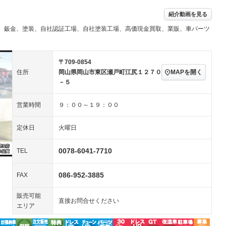
ングストップ
ドライブレコーダー
USB入力端子
－
－
ハーフレザーシート
キーレス
－
紹介動画を見る
クリーンディーゼル
センターデフロック
－
－
、鈑金、塗装、自社認証工場、自社塗装工場、高価現金買取、業販、車パーツ
セノンライト)
ポータブルナビ
バックカメラ
－
－
乗車
電動格納ミラー
－
スマートキー
ローダウン
－
〒709-0854
装備略号／用語解説
ート
3列シート
ベンチシート
－
－
MAPを開く
住所
岡山県岡山市東区瀬戸町江尻１２７０
－５
ップシート
オットマン
電動格納サードシート
－
－
スルー
後席モニター
電動リアゲート
－
－
営業時間
９：００～１９：００
アコン
全周囲カメラ
サイドカメラ
－
－
定休日
火曜日
ペンション
0078-6041-7710
TEL
装備略号／用語解説
086-952-3885
FAX
販売可能
直接お問合せください
エリア