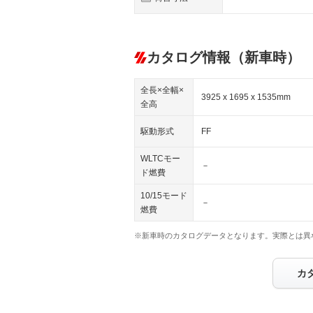
カタログ情報（新車時）
全長×全幅×
3925 x 1695 x 1535mm
全高
駆動形式
FF
WLTCモー
－
ド燃費
10/15モード
－
燃費
※新車時のカタログデータとなります。実際とは異
カ