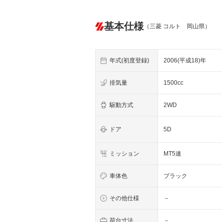
基本仕様
（三菱 コルト 岡山県）
年式(初度登録)
2006(平成18)年
排気量
1500cc
駆動方式
2WD
ドア
5D
ミッション
MT5速
車体色
ブラック
その他仕様
－
荷台寸法
－