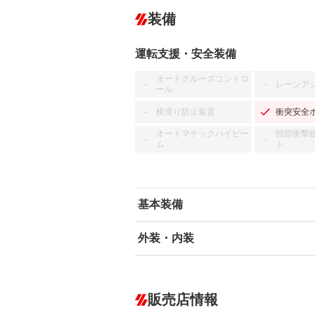
装備
運転支援・安全装備
オートクルーズコントロ
レーンア
－
－
ール
横滑り防止装置
衝突安全
－
オートマチックハイビー
頸部衝撃
－
－
ム
ト
基本装備
外装・内装
エアバッグ：運転席/助手席
ABS
エアコン
カーナビ
－
ダウンヒルアシストコントロール
－
販売店情報
オーディオ
－