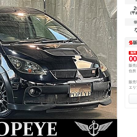
2
(平
無料
00
販売
住所
販売
エリ