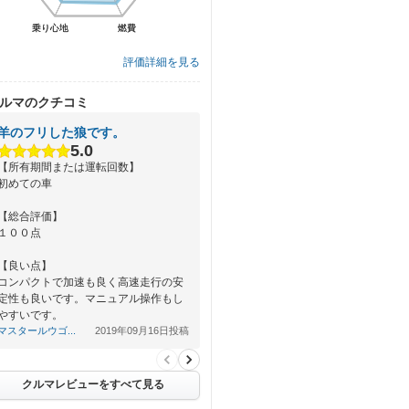
乗り心地
乗り心地
燃費
燃費
評価詳細を見る
ルマのクチコミ
羊のフリした狼です。
5.0
【所有期間または運転回数】
初めての車
【総合評価】
１００点
【良い点】
コンパクトで加速も良く高速走行の安
定性も良いです。マニュアル操作もし
やすいです。
マスタールウゴ...
2019年09月16日投稿
【悪い点】
車検は通りますがマフラーは純正でも
まあまあ…
クルマレビューをすべて見る