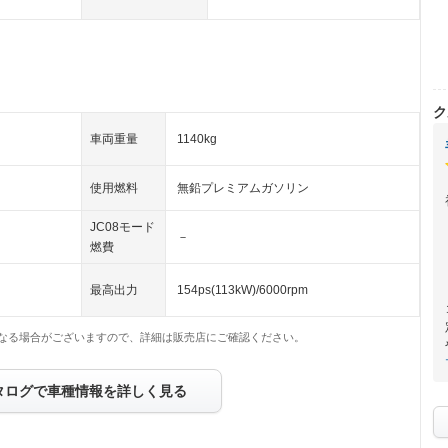
ク
車両重量
1140kg
使用燃料
無鉛プレミアムガソリン
JC08モード
－
燃費
最高出力
154ps(113kW)/6000rpm
なる場合がございますので、詳細は販売店にご確認ください。
タログで車種情報を詳しく見る