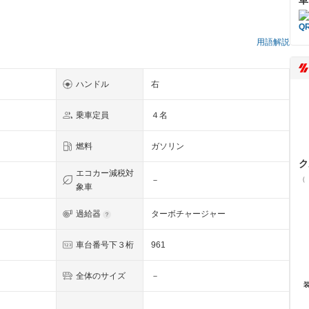
用語解説
ハンドル
右
乗車定員
４名
燃料
ガソリン
ク
エコカー減税対
（
－
象車
過給器
ターボチャージャー
車台番号下３桁
961
全体のサイズ
－