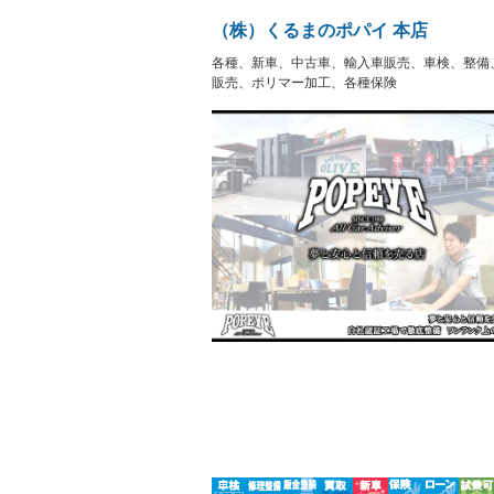
盗難防止システム
アイドリ
－
ヘッドライトウォッシャ
革シート
－
－
（株）くるまのポパイ 本店
ー
Bluetooth接続
100V電源
－
－
各種、新車、中古車、輸入車販売、車検、整備
LEDヘッドランプ
HID(キ
－
レンタカーアップ
展示・試
販売、ポリマー加工、各種保険
－
－
ETC
エアロ
－
－
ランフラットタイヤ
パワーシ
－
－
フルフラットシート
チップア
－
シートヒーター
ウォーク
－
－
フロントカメラ
シートエ
－
－
ルーフレール
エアサス
－
－