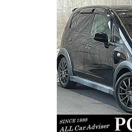
マガジン
車カタログ
自動車ローン
保険
レビュー
価格相場
教習所
用語集