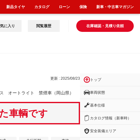
新品タイヤ
カタログ
ローン
保険
新車・中古車マガジン
気に入り
閲覧履歴
在庫確認・見積り依頼
更新 : 2025/08/23
トップ
車両状態
ス オートライト 禁煙車（岡山県）
基本仕様
いた車輌です
カタログ情報（新車時）
安全装備エリア