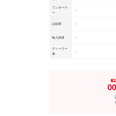
ワンオーナ
－
ー
記録簿
－
輸入経路
－
ディーラー
－
車
無
00