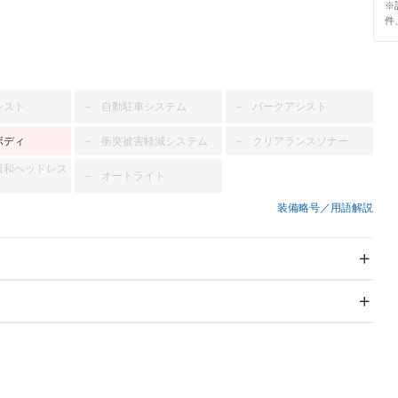
※
件
シスト
自動駐車システム
パークアシスト
－
－
ボディ
衝突被害軽減システム
クリアランスソナー
－
－
緩和ヘッドレス
オートライト
－
装備略号／用語解説
スライドドア
サンルーフ
－
－
Wエアコン
リフトアップ
－
－
TV
－
パワーステアリング
パワーウィンドウ
アルミホイール：16イ
－ビジュアル
－
ンチ