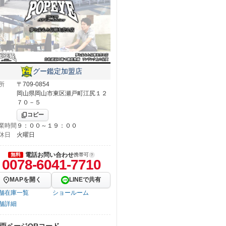
グー鑑定加盟店
所
〒709-0854
岡山県岡山市東区瀬戸町江尻１２
７０－５
コピー
業時間
９：００～１９：００
休日
火曜日
電話お問い合わせ
無料
携帯可
0078-6041-7710
MAPを開く
LINEで共有
舗在庫一覧
ショールーム
舗詳細
両ページQRコード