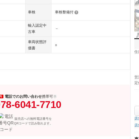
車検
車検整備付
輸入認定中
－
古車
車両状態評
○
価書
住
営
定
電話でのお問い合わせ
携帯可
料
78-6041-7710
店
販売店への無料電話番号を
QRコードで読み取れます。
店
車