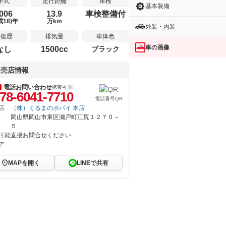
年式
走行距離
車検
基本装備
006
13.9
車検整備付
成18)年
万km
外装・内装
修復歴
排気量
車体色
車の画像
なし
1500cc
ブラック
販売店情報
電話お問い合わせ
携帯可
78-6041-7710
電話番号QR
店
（株）くるまのポパイ 本店
岡山県岡山市東区瀬戸町江尻１２７０－
５
可能
直接お問合せください
ア
MAPを開く
LINEで共有