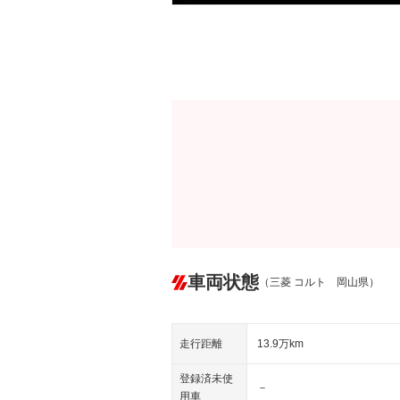
車両状態
（三菱 コルト 岡山県）
走行距離
13.9万km
登録済未使
－
用車