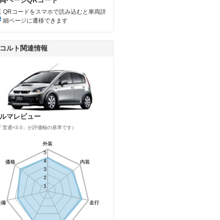
QRコードをスマホで読み込むと車両詳
細ページに遷移できます
コルト関連情報
ルマレビュー
「普通=3.0」が評価軸の基準です）
外装
外装
5
5
4
4
価格
価格
内装
内装
3
3
2
2
1
1
装備
装備
走行
走行