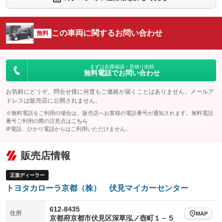
：装備なし
：装備なし
シートエアコン
全周囲カメラ
：装備なし
：装備なし
この車両に関するお問い合わせ
サイドカメラ
無料
ルーフレール
：装備なし
：装備なし
エアサスペンション
ヘッドライトウォッシャー
：装備なし
：装備なし
装備略号／用語解説
まずは在庫確認・見積り依頼
無料電話でお問い合わせ
お気軽にどうぞ。問合せ後に何度もご連絡が届くことはありません。メールア
ドレスは販売店に公開されません。
※無料電話をご利用の場合は、販売店へお客様の電話番号が通知されます。無料電話
番号ご利用の際の注意点は
こちら
IP電話、ひかり電話からはご利用いただけません。
販売店情報
正規ディーラー
トヨタカローラ京都（株） 伏見マイカーセンター
612-8435
住所
MAP
京都府京都市伏見区深草泓ノ壺町１－５