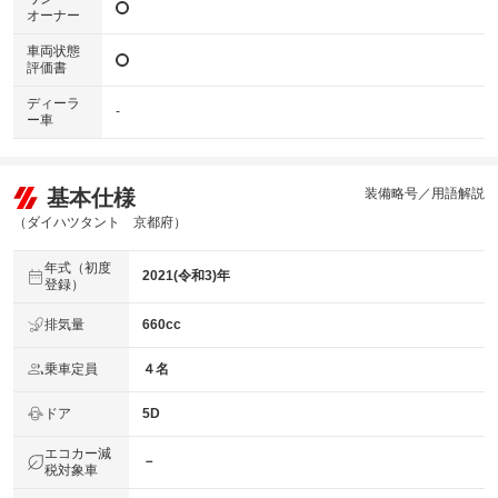
オーナー
車両状態
評価書
ディーラ
-
ー車
基本仕様
装備略号／用語解説
（ダイハツタント 京都府）
年式（初度
2021(令和3)年
登録）
排気量
660cc
乗車定員
４名
ドア
5D
エコカー減
－
税対象車