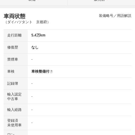
車両状態
装備略号／用語解説
（ダイハツタント 京都府）
走行距離
5.4万km
修復歴
なし
禁煙車
-
車検
車検整備付
?
記録簿
-
輸入認定
-
中古車
輸入経路
-
登録済
-
未使用車
ワン