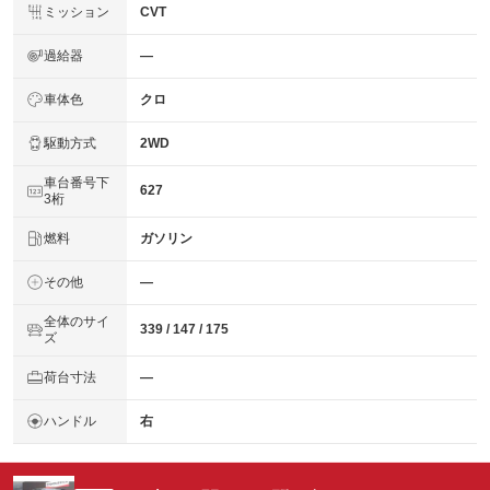
ミッション
CVT
過給器
―
車体色
クロ
駆動方式
2WD
車台番号下
627
3桁
燃料
ガソリン
その他
―
全体のサイ
339 / 147 / 175
ズ
荷台寸法
―
ハンドル
右