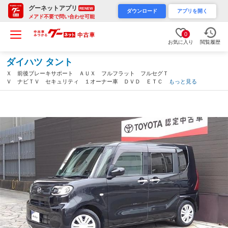
グーネットアプリ
RENEW
ダウンロード
アプリを開く
メアド不要で問い合わせ可能
0
お気に入り
閲覧履歴
ダイハツ タント
Ｘ 前後ブレーキサポート ＡＵＸ フルフラット フルセグＴ
Ｖ ナビＴＶ セキュリティ １オーナー車 ＤＶＤ ＥＴＣ ア
もっと見る
イドリングストップ機能 横滑防止装置 ＬＥＤヘッドライト ス
マートキー キーフリー（京都府）