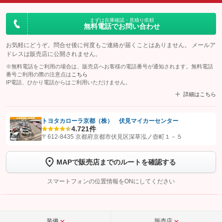
まずは在庫確認・見積り依頼
無料電話でお問い合わせ
お気軽にどうぞ。問合せ後に何度もご連絡が届くことはありません。 メールア
ドレスは販売店に公開されません。
※無料電話をご利用の場合は、販売店へお客様の電話番号が通知されます。無料電話
番号ご利用の際の注意点は
こちら
IP電話、ひかり電話からはご利用いただけません。
詳細はこちら
トヨタカローラ京都（株） 伏見マイカーセンター
4.7
21件
【STEP1】
認証画面でグーネットを友だち追加してから「許可する」ボタンを押
〒612-8435 京都府京都市伏見区深草泓ノ壺町１－５
します
MAPで販売店までのルートを確認する
【STEP2】
トーク画面で
ボタンをタップして問い合わせを
完了してください。
スマートフォンの位置情報をONにしてください
こちら
装備
販売店