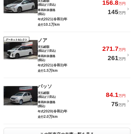
支払総額
156.8
万円
(税込)(リ済込)
車両本体価格
145
万円
(税込)
2021(令和3)年
年式
10.1万km
走行
ノア
グーネットセレクト
支払総額
271.7
万円
(税込)(リ済込)
車両本体価格
261
万円
(税込)
2021(令和3)年
年式
1.5万km
走行
パッソ
支払総額
84.1
万円
(税込)(リ済込)
車両本体価格
75
万円
(税込)
2020(令和2)年
年式
2.0万km
走行