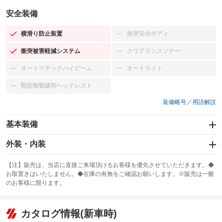
安全装備
横滑り防止装置
衝突安全ボディ
：装備あり
：装備なし
衝突被害軽減システム
クリアランスソナー
：装備あり
：装備なし
オートマチックハイビーム
オートライト
：装備なし
：装備なし
頸部衝撃緩和ヘッドレスト
：装備なし
装備略号／用語解説
基本装備
エアバッグ：運転席/助手席/サイド
外装・内装
：装備あり
スライドドア：電動
カーナビ：メモリーナビ他
：装備あり
：装備あり
【注】販売は、当店に直接ご来場頂けるお客様を優先させていただきます。◆
お取置きはいたしません。◆在庫の有無をご確認お願いします。※販売は一般
サンルーフ
ABS
TV：フルセグ
：装備なし
：装備あり
：装備あり
のお客様に限ります。
エアコン
Wエアコン
オーディオ：CDまたはCDチェンジャー／ミュージックプレイヤー接続
：装備あり
：装備なし
：装備あり
可
リフトアップ
パワーステアリング
カタログ情報(新車時)
：装備なし
：装備あり
ビジュアル：-／DVD再生
：装備あり