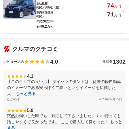
支払総額
74
万円
(税込)(リ済込・追)
車両本体価格
71
万円
(税込)
2021年
年式
6.2万km
走行
クルマのクチコミ
4.0
1302
レビュー総合
投稿数
4.1
【このクルマの良い点】 ダイハツのタントは、従来の軽自動車
のイメージである安っぽくて狭いというイメージを払拭した
大...
もっと見る
たかのぼ
2023年02月25日
5.0
突然お伺いした時でも、対応して下さいました。 いつ行っても
話しやすくて良かったです。 ここで購入して良かった！
もっと
見る