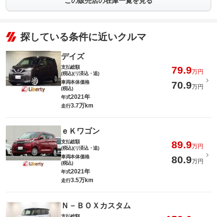
この販売店の在庫一覧を見る
探している条件に近いクルマ
デイズ
支払総額
79.9
万円
(税込)(リ済込・追)
車両本体価格
70.9
万円
(税込)
2021年
年式
3.7万km
走行
ｅＫワゴン
支払総額
89.9
万円
(税込)(リ済込・追)
車両本体価格
80.9
万円
(税込)
2021年
年式
3.5万km
走行
Ｎ－ＢＯＸカスタム
支払総額