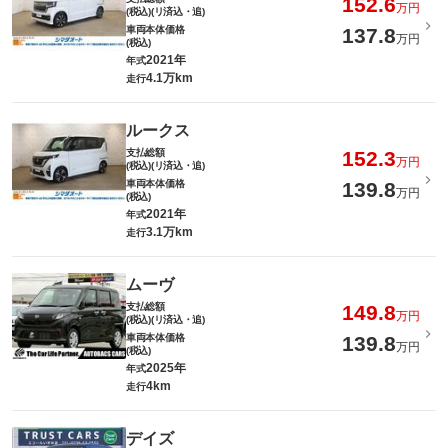
152.6
万円
(税込)(リ済込・追)
車両本体価格
137.8
万円
(税込)
2021年
年式
4.1万km
走行
ルークス
支払総額
152.3
万円
(税込)(リ済込・追)
車両本体価格
139.8
万円
(税込)
2021年
年式
3.1万km
走行
ムーヴ
支払総額
149.8
万円
(税込)(リ済込・追)
車両本体価格
139.8
万円
(税込)
2025年
年式
4km
走行
デイズ