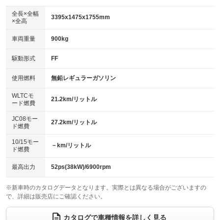
ダウンヒルアシストコントロール
：装備なし
アルミホイール
全長×全幅
：装備なし
3395x1475x1755mm
×全高
パワーウィンドウ
盗難防止システム
：装備あり
：装備あり
革シート
ハーフレザーシート
：装備なし
：装備なし
車両重量
900kg
アイドリングストップ
ドライブレコーダー
：装備あり
：装備なし
キーレス
LEDヘッドランプ
：装備あり
：装備あり
USB入力端子
Bluetooth接続
駆動形式
FF
：装備なし
：装備なし
HID(キセノンライト)
ポータブルナビ
：装備なし
：装備なし
100V電源
クリーンディーゼル
使用燃料
無鉛レギュラーガソリン
：装備なし
：装備なし
バックカメラ
ETC
：装備あり
：装備あり
センターデフロック
：装備なし
WLTCモ
エアロ
スマートキー
21.2km/リットル
：装備なし
：装備あり
ード燃費
レンタカーアップ
展示・試乗車
：装備なし
：装備なし
ローダウン
ランフラットタイヤ
：装備なし
：装備なし
JC08モー
27.2km/リットル
ド燃費
電動格納ミラー
：装備なし
パワーシート
3列シート
：装備なし
：装備なし
10/15モー
装備略号／用語解説
－km/リットル
ド燃費
ベンチシート
フルフラットシート
：装備あり
：装備あり
チップアップシート
オットマン
最高出力
52ps(38kW)/6900rpm
：装備なし
：装備なし
電動格納サードシート
シートヒーター
：装備なし
：装備なし
※新車時のカタログデータとなります。実際とは異なる場合がございますの
で、詳細は販売店にご確認ください。
ウォークスルー
後席モニター
：装備なし
：装備なし
カタログで車種情報を詳しく見る
電動リアゲート
フロントカメラ