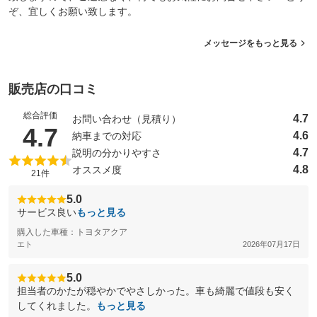
ぞ、宜しくお願い致します。
メッセージをもっと見る
販売店の口コミ
総合評価
4.7
お問い合わせ（見積り）
（5点満点中）
4.7
4.6
納車までの対応
4.7
説明の分かりやすさ
4.8
オススメ度
21件
5.0
サービス良い
もっと見る
購入した車種：トヨタアクア
エト
2026年07月17日
5.0
担当者のかたが穏やかでやさしかった。車も綺麗で値段も安く
してくれました。
もっと見る