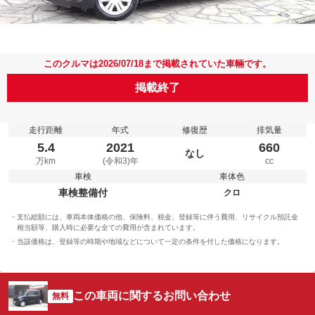
このクルマは2026/07/18まで掲載されていた車輛です。
掲載終了
走行距離
年式
修復歴
排気量
5.4
2021
660
なし
万km
(令和3)年
cc
車検
車体色
車検整備付
クロ
支払総額には、車両本体価格の他、保険料、税金、登録等に伴う費用、リサイクル預託金
相当額等、購入時に必要な全ての費用が含まれています。
当該価格は、登録等の時期や地域などについて一定の条件を付した価格になります。
この車両に関するお問い合わせ
無料