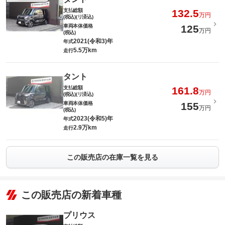
支払総額
132.5
万円
(税込)(リ済込)
車両本体価格
125
万円
(税込)
2021(令和3)年
年式
5.5万km
走行
タント
支払総額
161.8
万円
(税込)(リ済込)
車両本体価格
155
万円
(税込)
2023(令和5)年
年式
2.9万km
走行
この販売店の在庫一覧を見る
この販売店の新着車種
プリウス