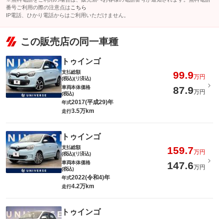
番号ご利用の際の注意点は
こちら
IP電話、ひかり電話からはご利用いただけません。
この販売店の同一車種
トゥインゴ
支払総額
99.9
万円
(税込)(リ済込)
車両本体価格
87.9
万円
(税込)
2017(平成29)年
年式
3.5万km
走行
トゥインゴ
支払総額
159.7
万円
(税込)(リ済込)
車両本体価格
147.6
万円
(税込)
2022(令和4)年
年式
4.2万km
走行
トゥインゴ