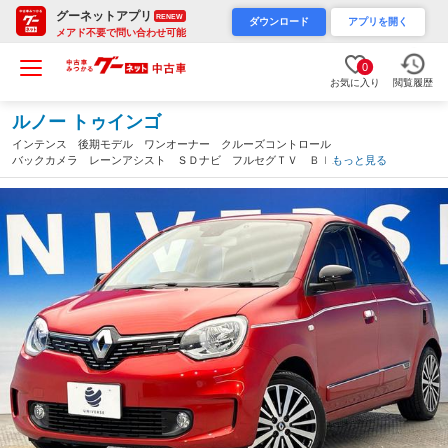
グーネットアプリ
RENEW
ダウンロード
アプリを開く
メアド不要で問い合わせ可能
0
お気に入り
閲覧履歴
ルノー トゥインゴ
インテンス 後期モデル ワンオーナー クルーズコントロール
バックカメラ レーンアシスト ＳＤナビ フルセグＴＶ Ｂｌｕ
もっと見る
ｅｔｏｏｔｈ再生 オートライト キーレスエントリー 純正１６
インチＡＷ ＥＴＣ 禁煙車（大阪府）