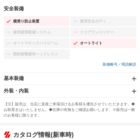
安全装備
横滑り防止装置
衝突安全ボディ
：装備あり
：装備なし
衝突被害軽減システム
クリアランスソナー
：装備なし
：装備なし
オートマチックハイビーム
オートライト
：装備なし
：装備あり
頸部衝撃緩和ヘッドレスト
：装備なし
装備略号／用語解説
基本装備
エアバッグ：運転席/助手席/サイド
外装・内装
：装備あり
スライドドア
カーナビ：SDナビ
：装備なし
：装備あり
【注】販売は、当店に直接ご来場頂けるお客様を優先させていただきます。◆
お取置きはいたしません。◆在庫の有無をご確認お願いします。※販売は一般
サンルーフ
ABS
TV：フルセグ
：装備なし
：装備あり
：装備あり
のお客様に限ります。
エアコン
Wエアコン
オーディオ
：装備あり
：装備なし
：装備なし
リフトアップ
パワーステアリング
カタログ情報(新車時)
ビジュアル
：装備なし
：装備あり
：装備なし