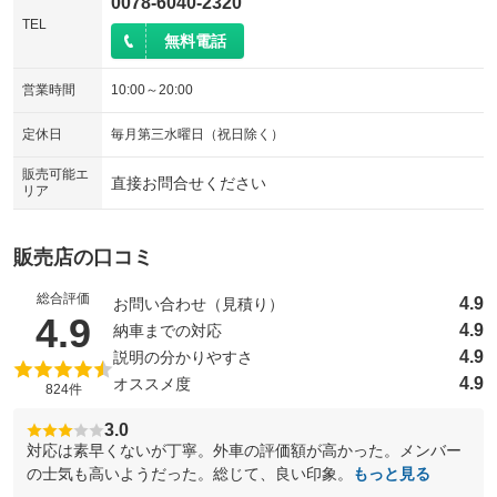
0078-6040-2320
TEL
無料電話
営業時間
10:00～20:00
定休日
毎月第三水曜日（祝日除く）
販売可能エ
直接お問合せください
リア
販売店の口コミ
総合評価
4.9
お問い合わせ（見積り）
（5点満点中）
4.9
4.9
納車までの対応
4.9
説明の分かりやすさ
4.9
オススメ度
824件
3.0
対応は素早くないが丁寧。外車の評価額が高かった。メンバー
の士気も高いようだった。総じて、良い印象。
もっと見る