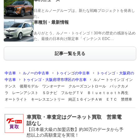
日産とルノーグループは、新たな戦略プロジェクトを発表し
た。
車種別・最新情報
ありがとう、ルノー・トゥインゴ！30年の歴史の感謝を込め
た、最後の日本向け限定車「インテンス EDC…
記事一覧を見る
中古車
ルノーの中古車
トゥインゴの中古車
トゥインゴ・大阪府の
中古車
トゥインゴ・大阪府堺市堺区の中古車
ルノー トゥインゴ イン
テンス 後期モデル ワンオーナー クルーズコントロール バックカメ
ラ レーンアシスト ＳＤナビ フルセグＴＶ Ｂｌｕｅｔｏｏｔｈ再生
オートライト キーレスエントリー 純正１６インチＡＷ ＥＴＣ 禁煙車
車買取・車査定はグーネット買取 営業電
話なし
【日本最大級の加盟店数】約30万のデータから予
想以上の高額査定を実現！