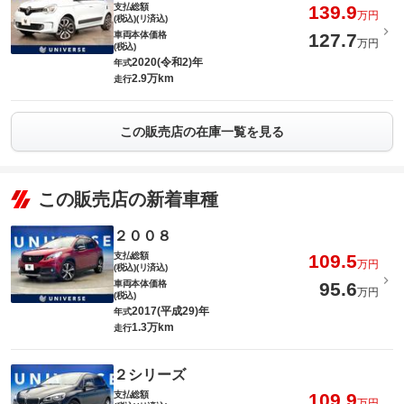
支払総額
139.9
万円
(税込)(リ済込)
車両本体価格
127.7
万円
(税込)
2020(令和2)年
年式
2.9万km
走行
この販売店の在庫一覧を見る
この販売店の新着車種
２００８
支払総額
109.5
万円
(税込)(リ済込)
車両本体価格
95.6
万円
(税込)
2017(平成29)年
年式
1.3万km
走行
２シリーズ
支払総額
109.9
万円