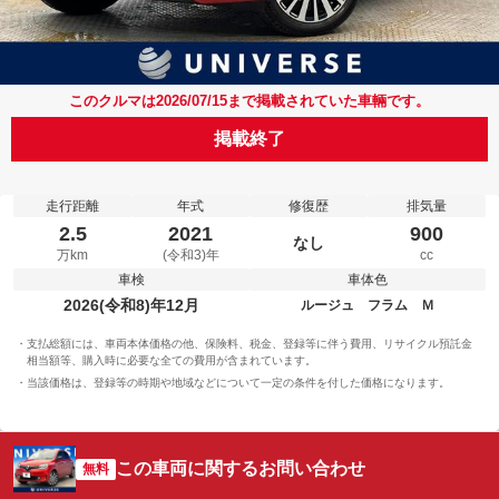
このクルマは2026/07/15まで掲載されていた車輛です。
掲載終了
走行距離
年式
修復歴
排気量
2.5
2021
900
なし
万km
(令和3)年
cc
車検
車体色
2026(令和8)年12月
ルージュ フラム Ｍ
支払総額には、車両本体価格の他、保険料、税金、登録等に伴う費用、リサイクル預託金
相当額等、購入時に必要な全ての費用が含まれています。
当該価格は、登録等の時期や地域などについて一定の条件を付した価格になります。
この車両に関するお問い合わせ
無料