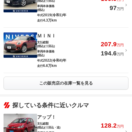
(税込)(リ済込)
車両本体価格
97
万円
(税込)
2019(令和1)年
年式
4.3万km
走行
ＭＩＮＩ
支払総額
207.9
万円
(税込)(リ済込)
車両本体価格
194.6
万円
(税込)
2022(令和4)年
年式
6.6万km
走行
この販売店の在庫一覧を見る
探している条件に近いクルマ
アップ！
支払総額
128.2
万円
(税込)(リ済込・追)