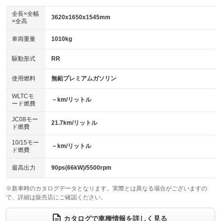
ダウンヒルアシストコントロール
アルミホイール：16インチ
：装備なし
：装備あり
全長×全幅
3620x1650x1545mm
×全高
パワーウィンドウ
盗難防止システム
革シート
ハーフレザーシート
：装備あり
：装備あり
：装備なし
：装備あり
車両重量
1010kg
アイドリングストップ
ドライブレコーダー
キーレス
LEDヘッドランプ
：装備あり
：装備あり
：装備あり
：装備なし
USB入力端子
Bluetooth接続
駆動形式
RR
HID(キセノンライト)
ポータブルナビ
：装備あり
：装備あり
：装備なし
：装備なし
100V電源
クリーンディーゼル
バックカメラ
ETC2.0
使用燃料
無鉛プレミアムガソリン
：装備なし
：装備なし
：装備あり
：装備あり
センターデフロック
エアロ
スマートキー
：装備なし
WLTCモ
：装備なし
：装備なし
－km/リットル
ード燃費
レンタカーアップ
展示・試乗車
ローダウン
ランフラットタイヤ
：装備なし
：装備なし
：装備なし
：装備なし
JC08モー
21.7km/リットル
ド燃費
電動格納ミラー
パワーシート
3列シート
：装備なし
：装備なし
：装備なし
10/15モー
装備略号／用語解説
－km/リットル
ベンチシート
フルフラットシート
ド燃費
：装備なし
：装備なし
チップアップシート
オットマン
：装備なし
：装備なし
最高出力
90ps(66kW)/5500rpm
電動格納サードシート
シートヒーター
：装備なし
：装備あり
※新車時のカタログデータとなります。実際とは異なる場合がございますの
で、詳細は販売店にご確認ください。
ウォークスルー
後席モニター
：装備なし
：装備なし
電動リアゲート
フロントカメラ
カタログで車種情報を詳しく見る
：装備なし
：装備なし