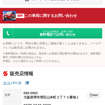
シートエアコン
全周囲カメラ
：装備なし
：装備なし
サイドカメラ
ルーフレール
この車両に関するお問い合わせ
：装備なし
無料
：装備なし
エアサスペンション
ヘッドライトウォッシャー
：装備なし
：装備なし
装備略号／用語解説
まずは在庫確認・見積り依頼
無料電話でお問い合わせ
お気軽にどうぞ。問合せ後に何度もご連絡が届くことはありません。メールア
ドレスは販売店に公開されません。
※無料電話をご利用の場合は、販売店へお客様の電話番号が通知されます。無料電話
番号ご利用の際の注意点は
こちら
IP電話、ひかり電話からはご利用いただけません。
販売店情報
ユニバース 堺
590-0983
住所
MAP
大阪府堺市堺区山本町２丁７０番地１