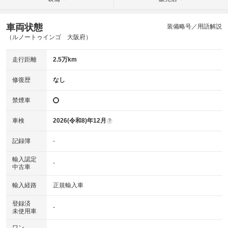
車両状態
装備略号／用語解説
（ルノートゥインゴ 大阪府）
走行距離
2.5万km
修復歴
なし
禁煙車
車検
2026(令和8)年12月
?
記録簿
-
輸入認定
-
中古車
輸入経路
正規輸入車
登録済
-
未使用車
ワン