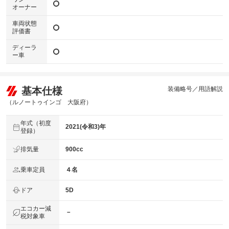
オーナー
車両状態
評価書
ディーラ
ー車
基本仕様
装備略号／用語解説
（ルノートゥインゴ 大阪府）
年式（初度
2021(令和3)年
登録）
排気量
900cc
乗車定員
４名
ドア
5D
エコカー減
－
税対象車