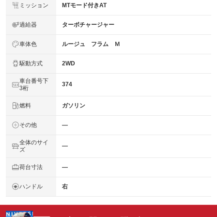
ミッション
MTモード付きAT
過給器
ターボチャージャー
車体色
ルージュ フラム Ｍ
駆動方式
2WD
車台番号下
374
3桁
燃料
ガソリン
その他
―
全体のサイ
―
ズ
荷台寸法
―
ハンドル
右