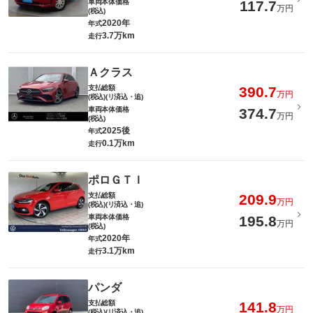
車両本体価格
117.7
万円
(税込)
2020年
年式
3.7万km
走行
Ａクラス
支払総額
390.7
万円
(税込)(リ済込・追)
車両本体価格
374.7
万円
(税込)
2025後
年式
0.1万km
走行
ポロＧＴＩ
支払総額
209.9
万円
(税込)(リ済込・追)
車両本体価格
195.8
万円
(税込)
2020年
年式
3.1万km
走行
パンダ
支払総額
141.8
万円
(税込)(リ済込・追)