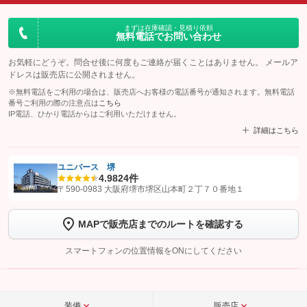
まずは在庫確認・見積り依頼
無料電話でお問い合わせ
お気軽にどうぞ。問合せ後に何度もご連絡が届くことはありません。 メールア
ドレスは販売店に公開されません。
※無料電話をご利用の場合は、販売店へお客様の電話番号が通知されます。無料電話
番号ご利用の際の注意点は
こちら
IP電話、ひかり電話からはご利用いただけません。
詳細はこちら
ユニバース 堺
4.9
824件
【STEP1】
認証画面でグーネットを友だち追加してから「許可する」ボタンを押
〒590-0983 大阪府堺市堺区山本町２丁７０番地１
します
MAPで販売店までのルートを確認する
【STEP2】
トーク画面で
ボタンをタップして問い合わせを
完了してください。
スマートフォンの位置情報をONにしてください
こちら
装備
販売店