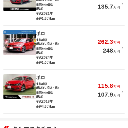
車両本体価格
135.7
万円
(税込)
2021年
年式
1.5万km
走行
ポロ
支払総額
262.3
万円
(税込)(リ済込・追)
車両本体価格
248
万円
(税込)
2024年
年式
1.0万km
走行
ポロ
支払総額
115.8
万円
(税込)(リ済込・追)
車両本体価格
107.9
万円
(税込)
2018年
年式
4.5万km
走行