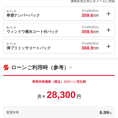
価格変更お知らせメールに登録
支払総額(税込)
Aパック
359.6
希望ナンバーパック
万円
内：オプシ
1.7
ョン価格
支払総額(税込)
Bパック
万円
359.5
(税込)
ウィンドウ撥水コート付パック
万円
車両本体価
344.6
万円
内：オプシ
格
1.6
ョン価格
支払総額(税込)
Cパック
万円
368.9
(税込)
弾プリミッサコートパック
万円
車両本体価
344.6
万円
内：オプシ
格
パック内容
11
ョン価格
万円
(税込)
ローンご利用時（参考）
車両本体価
344.6
万円
格
パック内容
備考
－
車両本体価格（税込）のローン支払例
パック内容
28,300
このパックの見積もり依頼（無料）
備考
－
月々
円
このパックの見積もり依頼（無料）
備考
－
6.99
実質年率
%