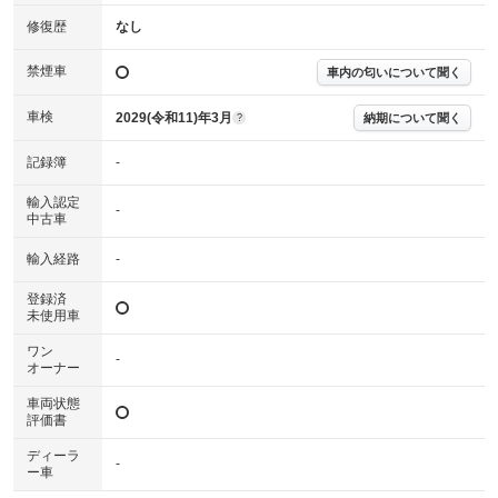
確認下さい。
※実際にお渡しする故障診断書につきましては、形式および表示項目が異
修復歴
なし
なる場合がございます。
※グー故障診断書はあくまでも実施時点での診断結果となります。将来に
禁煙車
車内の匂いについて聞く
わたり車両状態を担保するものではありませんので、車両情報等の詳細は
各販売店へお問い合わせ下さい。
車検
2029(令和11)年3月
納期について聞く
?
記録簿
-
輸入認定
-
中古車
輸入経路
-
登録済
未使用車
ワン
-
オーナー
車両状態
評価書
ディーラ
-
ー車