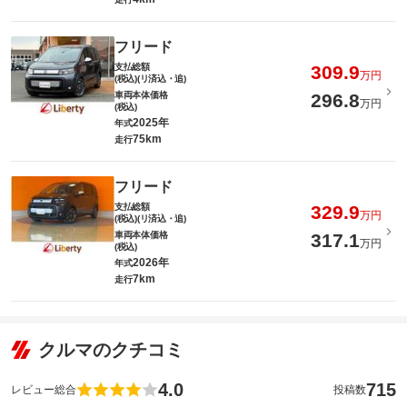
フリード
支払総額
309.9
万円
(税込)(リ済込・追)
車両本体価格
296.8
万円
(税込)
2025年
年式
75km
走行
フリード
支払総額
329.9
万円
(税込)(リ済込・追)
車両本体価格
317.1
万円
(税込)
2026年
年式
7km
走行
クルマのクチコミ
4.0
715
レビュー総合
投稿数