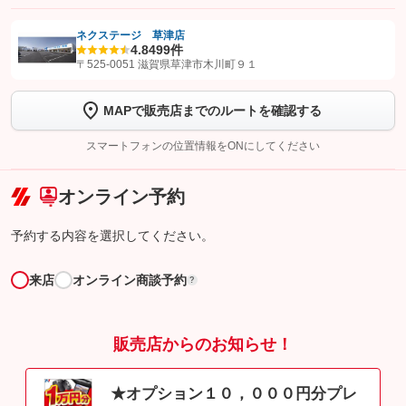
ネクステージ 草津店
4.8
499件
【STEP1】
認証画面でグーネットを友だち追加してから「許可する」ボタンを押
〒525-0051 滋賀県草津市木川町９１
します
MAPで販売店までのルートを確認する
【STEP2】
トーク画面で
ボタンをタップして問い合わせを
完了してください。
スマートフォンの位置情報をONにしてください
こちら
オンライン予約
予約する内容を選択してください。
来店
オンライン商談予約
?
販売店からのお知らせ！
★オプション１０，０００円分プレ