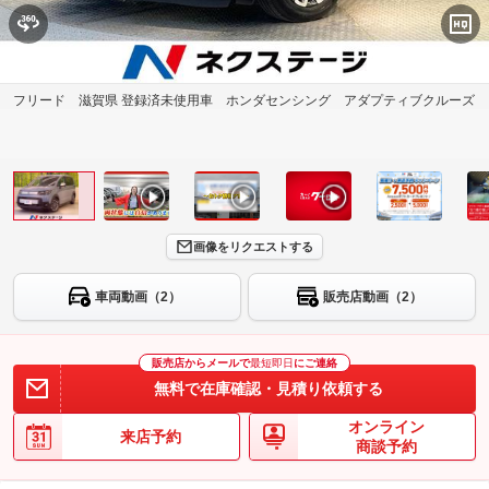
フリード 滋賀県 登録済未使用車 ホンダセンシング アダプティブクルーズ
画像をリクエストする
車両動画（2）
販売店動画（2）
販売店からメールで
最短即日
にご連絡
無料で在庫確認・見積り依頼する
オンライン
来店予約
商談予約