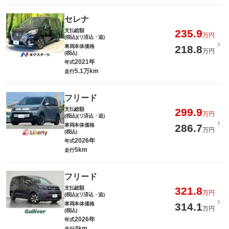
セレナ
支払総額
235.9
万円
(税込)(リ済込・追)
車両本体価格
218.8
万円
(税込)
2021年
年式
5.1万km
走行
フリード
支払総額
299.9
万円
(税込)(リ済込・追)
車両本体価格
286.7
万円
(税込)
2026年
年式
5km
走行
フリード
支払総額
321.8
万円
(税込)(リ済込・追)
車両本体価格
314.1
万円
(税込)
2026年
年式
4km
走行