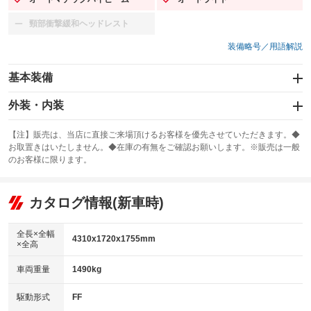
：装備あり
：装備あり
頸部衝撃緩和ヘッドレスト
：装備なし
装備略号／用語解説
基本装備
エアバッグ：運転席/助手席/サイド
外装・内装
：装備あり
スライドドア：両面電動
カーナビ
：装備あり
：装備なし
【注】販売は、当店に直接ご来場頂けるお客様を優先させていただきます。◆
お取置きはいたしません。◆在庫の有無をご確認お願いします。※販売は一般
サンルーフ
ABS
TV
：装備なし
：装備あり
：装備なし
のお客様に限ります。
エアコン
Wエアコン
オーディオ
：装備あり
：装備なし
：装備なし
リフトアップ
パワーステアリング
カタログ情報(新車時)
ビジュアル
：装備なし
：装備あり
：装備なし
ダウンヒルアシストコントロール
アルミホイール：15インチ
：装備なし
：装備あり
全長×全幅
4310x1720x1755mm
×全高
パワーウィンドウ
盗難防止システム
革シート
ハーフレザーシート
：装備あり
：装備あり
：装備なし
：装備あり
車両重量
1490kg
アイドリングストップ
ドライブレコーダー
キーレス
LEDヘッドランプ
：装備なし
：装備なし
：装備あり
：装備あり
USB入力端子
Bluetooth接続
駆動形式
FF
HID(キセノンライト)
ポータブルナビ
：装備あり
：装備なし
：装備なし
：装備なし