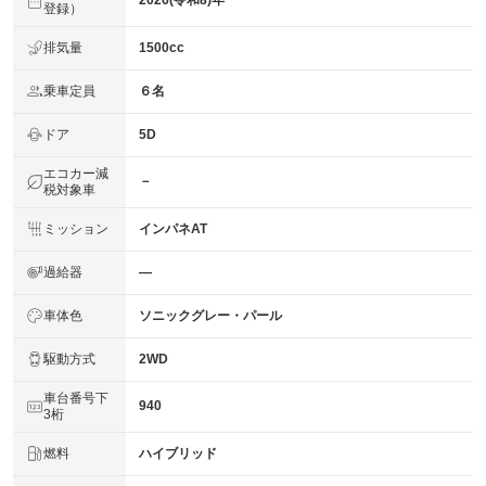
2026(令和8)年
登録）
排気量
1500cc
乗車定員
６名
ドア
5D
エコカー減
－
税対象車
ミッション
インパネAT
過給器
―
車体色
ソニックグレー・パール
駆動方式
2WD
車台番号下
940
3桁
燃料
ハイブリッド