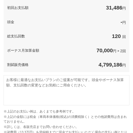
このパックの見積もり依頼（無料）
31,486
初回お支払額
円
-
頭金
円
120
総支払回数
回
70,000
ボーナス月加算金額
円 × 2回
4,799,186
割賦販売価格
円
お客様に最適なお支払いプランのご提案が可能です。頭金やボーナス加算
額、支払回数の変更などお気軽にご用命ください。
※上記のお支払い例は、あくまでも参考例です。
※上記の金額には税金（車両本体価格(税込)の消費税除く）とその他諸費用は含まれ
ておりません。
※詳しくは、各販売店までお問い合わせください。
※諸費用（13.3万円）を登録時までに現金でお支払いいただく場合の支払い例となり