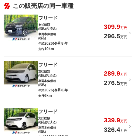
この販売店の同一車種
フリード
支払総額
309.9
万円
(税込)(リ済込)
車両本体価格
296.5
万円
(税込)
2026(令和8)年
年式
10km
走行
フリード
支払総額
289.9
万円
(税込)(リ済込)
車両本体価格
276.5
万円
(税込)
2026(令和8)年
年式
6km
走行
フリード
支払総額
339.9
万円
(税込)(リ済込)
車両本体価格
326.4
万円
(税込)