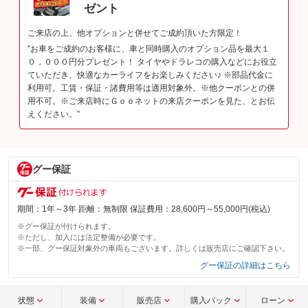
ゼント
ご来店の上、他オプションと併せてご成約頂いた方限定！
”お車をご成約のお客様に、車と同時購入のオプション品を最大１
０，０００円分プレゼント！ タイヤやドラレコの購入などにお役立
ていただき、快適なカーライフをお楽しみください♪ ※部品代金に
利用可。工賃・保証・諸費用等は適用対象外。※他クーポンとの併
用不可。※ご来店時にＧｏｏネットの来店クーポンを見た、とお伝
えください。”
グー保証
期間：1年～3年 距離：無制限 保証費用：28,600円～55,000円(税込)
※グー保証が付けられます。
※ただし、加入には法定整備が必要です。
※一部、グー保証対象外の車両もございます。詳しくは販売店にご確認下さい。
グー保証の詳細はこちら
状態
装備
販売店
購入パック
ローン