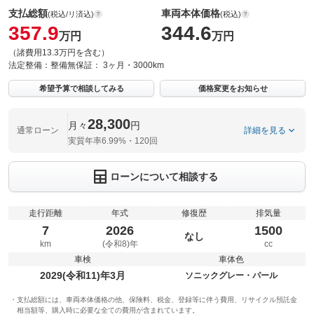
支払総額
車両本体価格
(税込/リ済込)
(税込)
357.9
344.6
万円
万円
（諸費用13.3万円を含む）
法定整備：
整備無
保証：
3ヶ月・3000km
希望予算で相談してみる
価格変更をお知らせ
28,300
月々
円
通常ローン
詳細を見る
実質年率6.99%・120回
ローンについて相談する
走行距離
年式
修復歴
排気量
7
2026
1500
なし
km
(令和8)年
cc
車検
車体色
2029(令和11)年3月
ソニックグレー・パール
支払総額には、車両本体価格の他、保険料、税金、登録等に伴う費用、リサイクル預託金
相当額等、購入時に必要な全ての費用が含まれています。