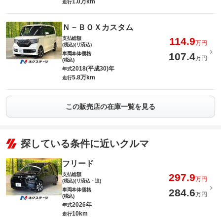
1.0万km
走行
Ｎ－ＢＯＸカスタム
支払総額
114.9
万円
(税込)(リ済込)
車両本体価格
107.4
万円
(税込)
2018(平成30)年
年式
5.8万km
走行
この販売店の在庫一覧を見る
探している条件に近いクルマ
フリード
支払総額
297.9
万円
(税込)(リ済込・追)
車両本体価格
284.6
万円
(税込)
2026年
年式
10km
走行