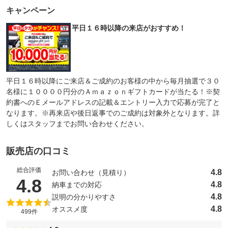
キャンペーン
平日１６時以降の来店がおすすめ！
平日１６時以降にご来店＆ご成約のお客様の中から毎月抽選で３０
名様に１００００円分のＡｍａｚｏｎギフトカードが当たる！※契
約書へのＥメールアドレスの記載＆エントリー入力で応募が完了と
なります。※再来店や後日返事でのご成約は対象外となります。詳
しくはスタッフまでお問い合わせください。
販売店の口コミ
総合評価
4.8
お問い合わせ（見積り）
（5点満点中）
4.8
4.8
納車までの対応
4.8
説明の分かりやすさ
4.8
オススメ度
499件