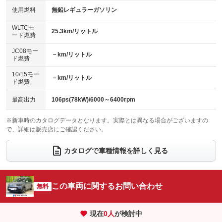
100V電源
クリーンディーゼル
バックカメラ
ETC
使用燃料
無鉛レギュラーガソリン
：装備なし
：装備なし
：装備あり
：装備なし
センターデフロック
エアロ
スマートキー
：装備なし
WLTCモ
：装備なし
：装備あり
25.3km/リットル
ード燃費
レンタカーアップ
展示・試乗車
ローダウン
ランフラットタイヤ
：装備なし
：装備なし
：装備なし
：装備なし
JC08モー
－km/リットル
ド燃費
電動格納ミラー
パワーシート
3列シート
：装備あり
：装備なし
：装備あり
10/15モー
装備略号／用語解説
－km/リットル
ベンチシート
フルフラットシート
ド燃費
：装備なし
：装備なし
チップアップシート
オットマン
：装備なし
：装備なし
最高出力
106ps(78kW)/6000～6400rpm
電動格納サードシート
シートヒーター
：装備なし
：装備あり
※新車時のカタログデータとなります。実際とは異なる場合がございますの
で、詳細は販売店にご確認ください。
ウォークスルー
後席モニター
：装備あり
：装備なし
電動リアゲート
フロントカメラ
カタログで車種情報を詳しく見る
：装備なし
：装備なし
シートエアコン
全周囲カメラ
：装備なし
：装備なし
サイドカメラ
ルーフレール
この車両に関するお問い合わせ
：装備なし
無料
：装備なし
エアサスペンション
ヘッドライトウォッシャー
：装備なし
：装備なし
現在
0
人
が検討中
装備略号／用語解説