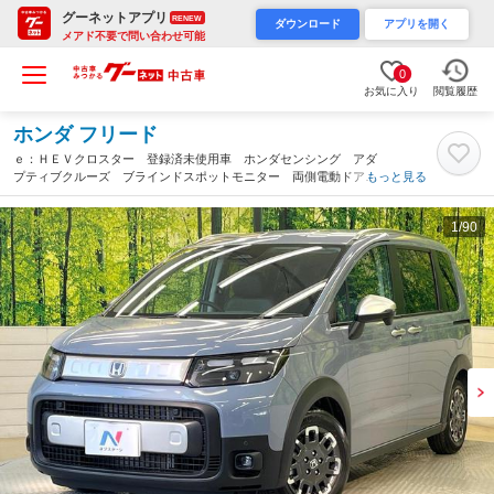
グーネットアプリ
RENEW
ダウンロード
アプリを開く
メアド不要で問い合わせ可能
0
お気に入り
閲覧履歴
ホンダ フリード
ｅ：ＨＥＶクロスター 登録済未使用車 ホンダセンシング アダ
プティブクルーズ ブラインドスポットモニター 両側電動ドア
もっと見る
シートヒーター ハーフレザー 純正１５インチアルミ ＬＥＤヘ
ッド オートハイビーム（滋賀県）
1
/90