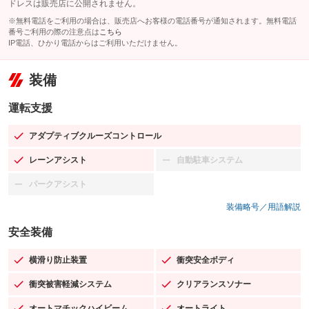
ドレスは販売店に公開されません。
※無料電話をご利用の場合は、販売店へお客様の電話番号が通知されます。無料電話
番号ご利用の際の注意点は
こちら
IP電話、ひかり電話からはご利用いただけません。
装備
運転支援
アダプティブクルーズコントロール
：装備あり
レーンアシスト
自動駐車システム
：装備あり
：装備なし
パークアシスト
：装備なし
装備略号／用語解説
安全装備
横滑り防止装置
衝突安全ボディ
：装備あり
：装備あり
衝突被害軽減システム
クリアランスソナー
：装備あり
：装備あり
オートマチックハイビーム
オートライト