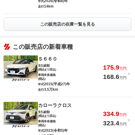
2026(令和8)年
年式
14km
走行
この販売店の在庫一覧を見る
この販売店の新着車種
Ｓ６６０
支払総額
175.9
万円
(税込)(リ済込)
車両本体価格
168.6
万円
(税込)
2015(平成27)年
年式
3.5万km
走行
カローラクロス
支払総額
334.9
万円
(税込)(リ済込)
車両本体価格
323.4
万円
(税込)
2023(令和5)年
年式