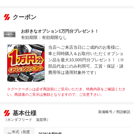
クーポン
お好きなオプション1万円分プレゼント！
有効期限：有効期限なし
当店へご来店当日にご成約のお客様に、
車と同時購入＆お取付いただくオプショ
ン品を最大10,000円分プレゼント！（※
部品代金にのみ利用可。工賃・保証・諸
費用等は適用対象外です）
※グークーポンは必ず商談前にご呈示いただき、特典内容をご確認くださ
い。商談後のご呈示は無効となりますので、ご注意下さい。
基本仕様
装備略号／用語解説
（ホンダフリード 滋賀県）
年式（初度