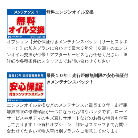
修理回数
無制限
無料エンジンオイル交換
車両本体価格
期間中は何度でも修理可能！修理金額は車両本体価格の１
上限金額
００％までしっかり保証します。車両本体価格５０万円以
下の場合は５０万円まで保証します。
オプション【安心保証付きメンテナンスパック（サービスサポ
無し
ート）】の加入プランに合わせて最大３年分（６回）のエンジ
免責金
保証修理の対象となる場合は、お客様の費用負担は一切ご
ざいません。
ンオイル交換が付帯！アフターサービスもお任せください！※
詳細や各種条件はスタッフまでお問い合わせください
全国のネクステージで受付可能！ご遠方でネクステージに
保証修理
持ち込めないお客様も保証修理はお受け頂けます。詳細
受付先
は、スタッフまでお気軽にお尋ねください。
最長１０年！走行距離無制限の安心保証付
きメンテナンスパック！
法定整備
整備無 車両状態については販売店にご確認ください
法定整備
-
について
エンジンオイル交換などのメンテナンスと最長１０年・走行距
離無制限の修理保証が一つになったお得なパックです。ロード
サービスやボディのキズ直しサポートなどのお得な特典も付帯
しております！※有料オプション 詳細はスタッフまでお問い
合わせください※輸入車は別プランをご用意しております