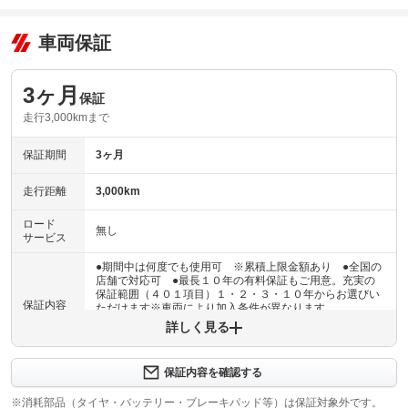
車両保証
3ヶ月
保証
走行3,000kmまで
保証期間
3ヶ月
走行距離
3,000km
ロード
無し
サービス
●期間中は何度でも使用可 ※累積上限金額あり ●全国の
店舗で対応可 ●最長１０年の有料保証もご用意。充実の
保証範囲（４０１項目）１・２・３・１０年からお選びい
保証内容
ただけます※車両により加入条件が異なります
詳しく見る
保証内容について問い合わせる
３ヶ月・３０００ｋｍ以内ならエンジン、トランスミッシ
保証内容を確認する
保証項目
ョン、ハイブリッド、ステアリング、ブレーキの各機構に
おける主要項目を無償修理（または交換）いたします。
※消耗部品（タイヤ・バッテリー・ブレーキパッド等）は保証対象外です。