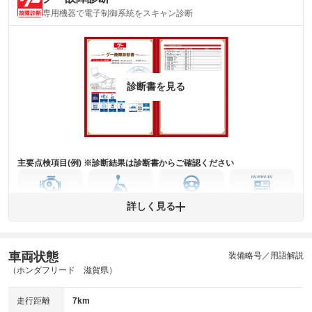
内装
気になる汚れ等がない綺麗な室内を保っています。
専用機器で電子制御系統をスキャン診断
(内装状態)
主要機関に不具合はありません。
機関
詳細は鑑定書をご確認ください。
修復歴
診断書を見る
※グー鑑定は保証サービスではございません。購入時は必ず現車をご確認
下さい。
※実際にお渡しするコンディションチェックシートにつきましては、形式
および表示項目が異なる場合がございます。
※グー鑑定の評価はあくまでも記載している鑑定日の鑑定結果となりま
す。車両情報等の詳細は各販売店へお問い合わせ下さい。
主要点検項目(例) ※診断結果は診断書からご確認ください
エンジン
トランス
パワー
HV/PHV/EV
詳しく見る
ミッション
ステアリング
車両状態
ABS
エアーバッグ
先進安全装備
その他
装備略号／用語解説
（ホンダフリード 滋賀県）
※異常がある場合は主要点検項目が赤色になり、異常と表記されます。
※車に装備されていない項目は「-」と表記されます
走行距離
7km
※グー故障診断は保証サービスではございません。購入時は必ず現車をご