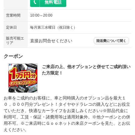
無料電話
営業時間
10:00～20:00
定休日
毎月第三水曜日（祝日除く）
販売可能エ
直接お問合せください
陸送費について聞く
リア
クーポン
ご来店の上、他オプションと併せてご成約頂い
た方限定！
お車をご成約のお客様に、車と同時購入のオプション品を最大１
０，０００円分プレゼント！タイヤやドラレコの購入などにお役立
ていただき、快適なカーライフをお楽しみください♪※部品代金に
利用可。工賃・保証・諸費用等は適用対象外。※他クーポンとの併
用不可。※ご来店時にＧｏｏネットの来店クーポンを見た、とお伝
えください。