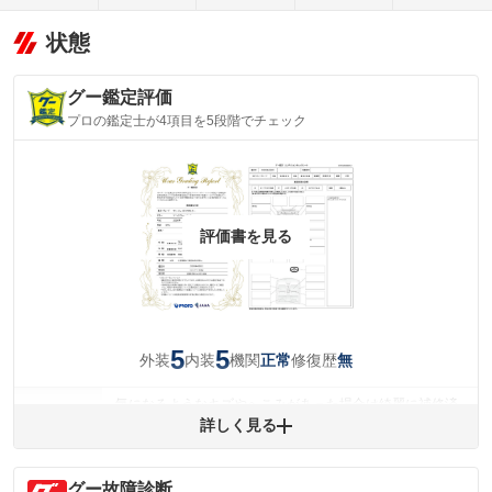
状態
グー鑑定評価
プロの鑑定士が4項目を5段階でチェック
評価書を見る
5
5
外装
内装
機関
修復歴
正常
無
気になるようなキズやへこみがあった場合は綺麗に補修済
みですが、 小さなキズやヘコミが残っている場合もありま
詳しく見る
外装
す。
(車両外装)
キズ・へこみについて問い合わせる
グー故障診断