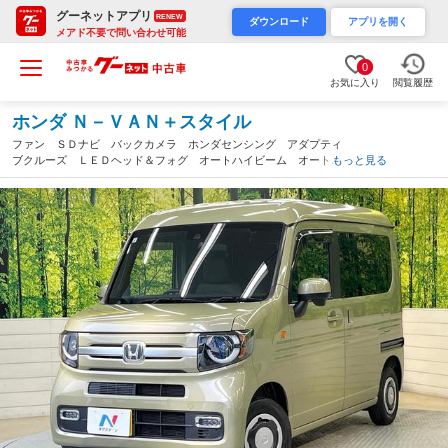
グーネットアプリ
RENEW
ダウンロード
アプリを開く
メアド不要で問い合わせ可能
0
お気に入り
閲覧履歴
ホンダ Ｎ－ＶＡＮ＋スタイル
ファン ＳＤナビ バックカメラ ホンダセンシング アダプティ
ブクルーズ ＬＥＤヘッド＆フォグ オートハイビーム オートエ
もっと見る
アコン スマートキー 電動格納ミラー Ｂｌｕｅｔｏｏｔｈ（滋
賀県）