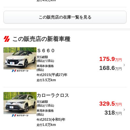
4.6万km
走行
この販売店の在庫一覧を見る
この販売店の新着車種
Ｓ６６０
支払総額
175.9
万円
(税込)(リ済込)
車両本体価格
168.6
万円
(税込)
2015(平成27)年
年式
3.5万km
走行
カローラクロス
支払総額
329.5
万円
(税込)(リ済込)
車両本体価格
318
万円
(税込)
2023(令和5)年
年式
1.0万km
走行