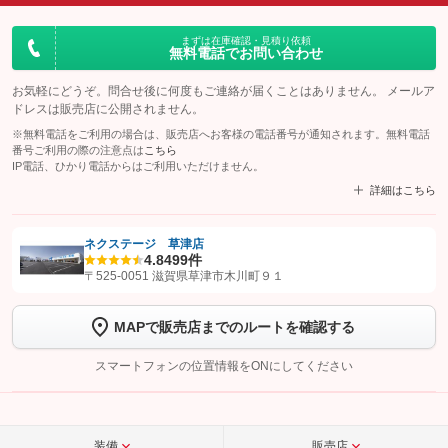
まずは在庫確認・見積り依頼
無料電話でお問い合わせ
お気軽にどうぞ。問合せ後に何度もご連絡が届くことはありません。 メールア
ドレスは販売店に公開されません。
※無料電話をご利用の場合は、販売店へお客様の電話番号が通知されます。無料電話
番号ご利用の際の注意点は
こちら
IP電話、ひかり電話からはご利用いただけません。
詳細はこちら
ネクステージ 草津店
4.8
499件
【STEP1】
認証画面でグーネットを友だち追加してから「許可する」ボタンを押
〒525-0051 滋賀県草津市木川町９１
します
MAPで販売店までのルートを確認する
【STEP2】
トーク画面で
ボタンをタップして問い合わせを
完了してください。
スマートフォンの位置情報をONにしてください
こちら
装備
販売店