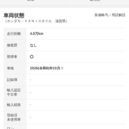
車両状態
装備略号／用語解説
（ホンダＮ－ＶＡＮ＋スタイル 滋賀県）
走行距離
4.9万km
修復歴
なし
禁煙車
車検
2026(令和8)年10月
?
記録簿
-
輸入認定
-
中古車
輸入経路
-
登録済
-
未使用車
ワン