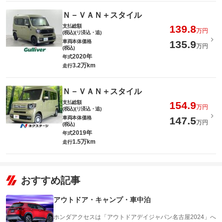
Ｎ－ＶＡＮ＋スタイル
支払総額
139.8
万円
(税込)(リ済込・追)
車両本体価格
135.9
万円
(税込)
2020年
年式
3.2万km
走行
Ｎ－ＶＡＮ＋スタイル
支払総額
154.9
万円
(税込)(リ済込・追)
車両本体価格
147.5
万円
(税込)
2019年
年式
1.5万km
走行
おすすめ記事
アウトドア・キャンプ・車中泊
ホンダアクセスは「アウトドアデイジャパン名古屋2024」へ