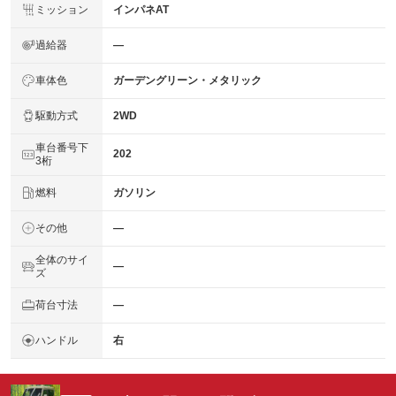
ミッション
インパネAT
過給器
―
車体色
ガーデングリーン・メタリック
駆動方式
2WD
車台番号下
202
3桁
燃料
ガソリン
その他
―
全体のサイ
―
ズ
荷台寸法
―
ハンドル
右