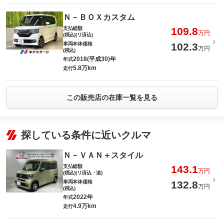
Ｎ－ＢＯＸカスタム
支払総額
109.8
万円
(税込)(リ済込)
車両本体価格
102.3
万円
(税込)
2018(平成30)年
年式
5.8万km
走行
この販売店の在庫一覧を見る
探している条件に近いクルマ
Ｎ－ＶＡＮ＋スタイル
支払総額
143.1
万円
(税込)(リ済込・追)
車両本体価格
132.8
万円
(税込)
2022年
年式
4.9万km
走行