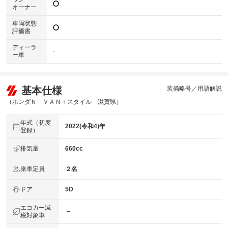
オーナー
車両状態
評価書
ディーラ
-
ー車
基本仕様
装備略号／用語解説
（ホンダＮ－ＶＡＮ＋スタイル 滋賀県）
年式（初度
2022(令和4)年
登録）
排気量
660cc
乗車定員
２名
ドア
5D
エコカー減
－
税対象車