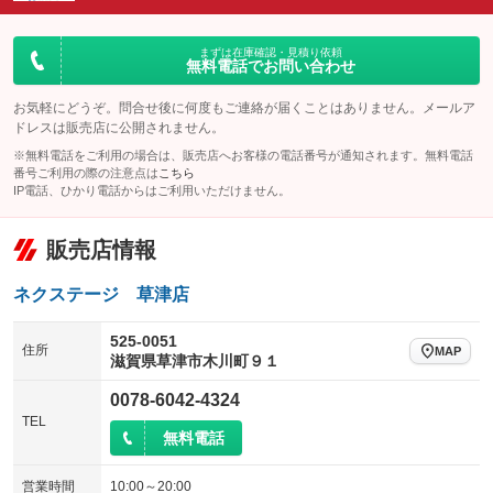
ダウンヒルアシストコントロール
：装備なし
アルミホイール
：装備なし
パワーウィンドウ
盗難防止システム
まずは在庫確認・見積り依頼
：装備あり
：装備あり
無料電話でお問い合わせ
革シート
ハーフレザーシート
：装備なし
：装備なし
アイドリングストップ
ドライブレコーダー
：装備なし
：装備なし
キーレス
LEDヘッドランプ
お気軽にどうぞ。問合せ後に何度もご連絡が届くことはありません。メールア
：装備あり
：装備あり
ドレスは販売店に公開されません。
USB入力端子
Bluetooth接続
：装備なし
：装備あり
HID(キセノンライト)
ポータブルナビ
：装備なし
：装備なし
※無料電話をご利用の場合は、販売店へお客様の電話番号が通知されます。無料電話
100V電源
クリーンディーゼル
番号ご利用の際の注意点は
こちら
：装備なし
：装備なし
バックカメラ
ETC
：装備あり
：装備なし
IP電話、ひかり電話からはご利用いただけません。
センターデフロック
：装備なし
エアロ
スマートキー
：装備なし
：装備あり
販売店情報
レンタカーアップ
展示・試乗車
：装備なし
：装備なし
ローダウン
ランフラットタイヤ
：装備なし
：装備なし
電動格納ミラー
：装備あり
ネクステージ 草津店
パワーシート
3列シート
：装備なし
：装備なし
装備略号／用語解説
ベンチシート
フルフラットシート
525-0051
：装備なし
：装備なし
住所
MAP
滋賀県草津市木川町９１
チップアップシート
オットマン
：装備なし
：装備なし
0078-6042-4324
電動格納サードシート
シートヒーター
：装備なし
：装備なし
TEL
無料電話
ウォークスルー
後席モニター
：装備なし
：装備なし
営業時間
10:00～20:00
電動リアゲート
フロントカメラ