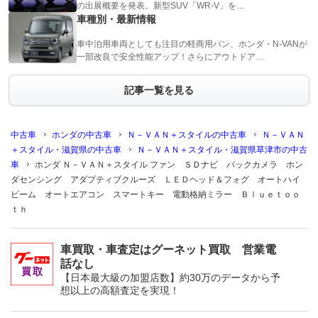
の出展概要を発表。新型SUV「WR-V」を…
車種別・最新情報
車中泊用車両としても注目の軽商用バン、ホンダ・N-VANが
一部改良で安全性能アップ！さらにアウトドア…
記事一覧を見る
中古車
ホンダの中古車
Ｎ－ＶＡＮ＋スタイルの中古車
Ｎ－ＶＡＮ
＋スタイル・滋賀県の中古車
Ｎ－ＶＡＮ＋スタイル・滋賀県草津市の中古
車
ホンダ Ｎ－ＶＡＮ＋スタイル ファン ＳＤナビ バックカメラ ホン
ダセンシング アダプティブクルーズ ＬＥＤヘッド＆フォグ オートハイ
ビーム オートエアコン スマートキー 電動格納ミラー Ｂｌｕｅｔｏｏ
ｔｈ
車買取・車査定はグーネット買取 営業電
話なし
【日本最大級の加盟店数】約30万のデータから予
想以上の高額査定を実現！