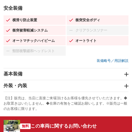
安全装備
横滑り防止装置
衝突安全ボディ
：装備あり
：装備あり
衝突被害軽減システム
クリアランスソナー
：装備あり
：装備なし
オートマチックハイビーム
オートライト
：装備あり
：装備あり
頸部衝撃緩和ヘッドレスト
：装備なし
装備略号／用語解説
基本装備
エアバッグ：運転席/助手席
外装・内装
：装備あり
スライドドア：両面
カーナビ：SDナビ
：装備あり
：装備あり
【注】販売は、当店に直接ご来場頂けるお客様を優先させていただきます。◆
お取置きはいたしません。◆在庫の有無をご確認お願いします。※販売は一般
サンルーフ
ABS
TV：フルセグ
：装備なし
：装備あり
：装備あり
のお客様に限ります。
エアコン
Wエアコン
オーディオ：CDまたはCDチェンジャー／ミュージックプレイヤー接続
：装備あり
：装備なし
：装備あり
可／ミュージックサーバー
この車両に関するお問い合わせ
リフトアップ
パワーステアリング
無料
：装備なし
：装備あり
ビジュアル：-／DVD再生
：装備あり