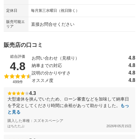
：装備なし
：装備なし
シートエアコン
全周囲カメラ
定休日
毎月第三水曜日（祝日除く）
：装備なし
：装備なし
サイドカメラ
ルーフレール
販売可能エ
：装備なし
：装備なし
直接お問合せください
リア
エアサスペンション
ヘッドライトウォッシャー
：装備なし
：装備なし
装備略号／用語解説
販売店の口コミ
総合評価
4.8
お問い合わせ（見積り）
（5点満点中）
4.8
4.8
納車までの対応
4.8
説明の分かりやすさ
4.8
オススメ度
499件
4.3
大型連休を挟んでいたため、ローン審査などを加味して納車日
を予定としてくださり時間に余裕があって助かりました。
もっ
と見る
購入した車種：スズキスペーシア
はちたたぶ
2026年05月15日