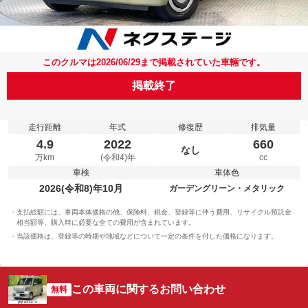
このクルマは2026/06/29まで掲載されていた車輛です。
掲載終了
走行距離
年式
修復歴
排気量
4.9
2022
660
なし
万km
(令和4)年
cc
車検
車体色
2026(令和8)年10月
ガーデングリーン・メタリック
支払総額には、車両本体価格の他、保険料、税金、登録等に伴う費用、リサイクル預託金
相当額等、購入時に必要な全ての費用が含まれています。
当該価格は、登録等の時期や地域などについて一定の条件を付した価格になります。
この車両に関するお問い合わせ
無料