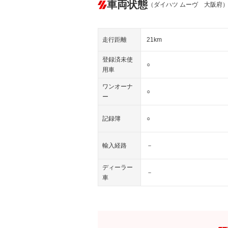
車両状態
（ダイハツ ムーヴ 大阪府
走行距離
21km
登録済未使
○
用車
ワンオーナ
○
ー
記録簿
○
輸入経路
－
ディーラー
－
車