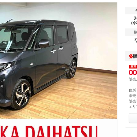
2
(令
無料
00
販売
住所
販売
販売
エリ