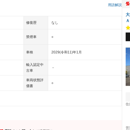
）
用語解説
大
Ａ
修復歴
なし
禁煙車
○
車検
2029(令和11)年1月
輸入認定中
－
古車
車両状態評
○
価書
住
営