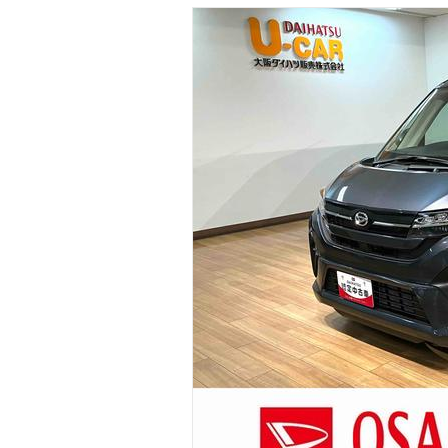
マガジン
車カタログ
自動車ローン
保険
レビュー
価格相場
教習所
用語集