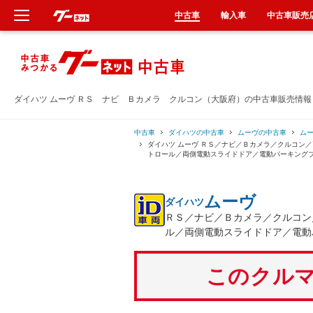
中古車
輸入車
中古車販売
新車
中古車
ダイハツ ムーヴ ＲＳ ナビ Ｂカメラ クルコン（大阪府）の中古車販売情報
輸入車
中古車
ダイハツの中古車
ムーヴの中古車
ム
ダイハツ ムーヴ ＲＳ／ナビ／Ｂカメラ／クルコン
トロール／両側電動スライドドア／電動パーキング
クルマ買取
ムーヴ
ダイハツ
カーリース
ＲＳ／ナビ／Ｂカメラ／クルコン
ル／両側電動スライドドア／電動
タイヤ交換
このクルマ
整備工場
車検