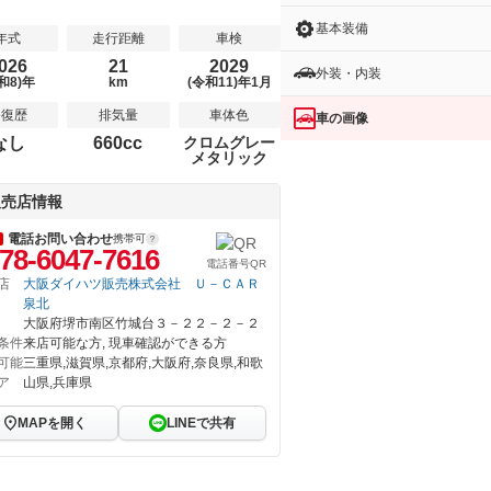
基本装備
年式
走行距離
車検
026
21
2029
外装・内装
和8)年
km
(令和11)年1月
修復歴
排気量
車体色
車の画像
なし
660cc
クロムグレー
メタリック
販売店情報
電話お問い合わせ
携帯可
78-6047-7616
電話番号QR
店
大阪ダイハツ販売株式会社 Ｕ－ＣＡＲ
泉北
大阪府堺市南区竹城台３－２２－２－２
条件
来店可能な方, 現車確認ができる方
可能
三重県,滋賀県,京都府,大阪府,奈良県,和歌
ア
山県,兵庫県
MAPを開く
LINEで共有