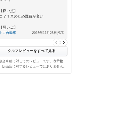
【良い点】
ＣＶＴ車のため燃費が良い
【悪い点】
内装が充実していない
中古自動車
2016年11月26日投稿
クルマレビューをすべて見る
該当車種に対してのレビューです。表示物
、販売店に対するレビューではありません。