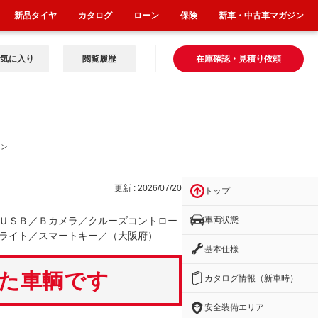
新品タイヤ
カタログ
ローン
保険
新車・中古車マガジン
気に入り
閲覧履歴
在庫確認・見積り依頼
コン
更新 : 2026/07/20
トップ
車両状態
ＵＳＢ／Ｂカメラ／クルーズコントロー
ライト／スマートキー／（大阪府）
基本仕様
いた車輌です
カタログ情報（新車時）
安全装備エリア