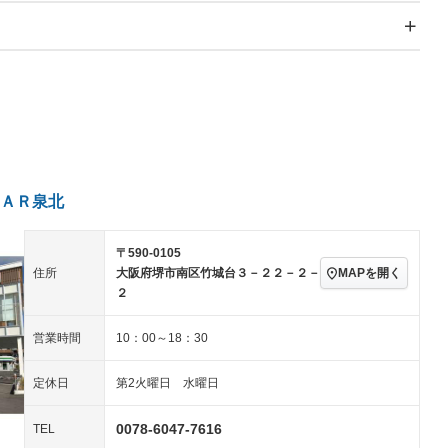
スライドドア：両面電動
サンルーフ
－
Wエアコン
リフトアップ
－
－
TV：フルセグ
パワーステアリング
パワーウィンドウ
ビジュアル：-／DVD再
アルミホイール：アルミ
生
ホイール
ングストップ
ドライブレコーダー
USB入力端子
－
ハーフレザーシート
キーレス
－
クリーンディーゼル
センターデフロック
－
－
セノンライト)
ポータブルナビ
バックカメラ
－
ＡＲ泉北
乗車
電動格納ミラー
スマートキー
ローダウン
－
〒590-0105
装備略号／用語解説
ート
3列シート
ベンチシート
－
MAPを開く
住所
大阪府堺市南区竹城台３－２２－２－
２
ップシート
オットマン
電動格納サードシート
－
－
営業時間
10：00～18：30
スルー
後席モニター
電動リアゲート
－
－
アコン
全周囲カメラ
サイドカメラ
－
－
定休日
第2火曜日 水曜日
ペンション
0078-6047-7616
TEL