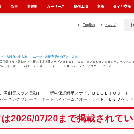
店
新車
車買取
カーリース
整備工場
車検
タイヤ交換
English
ヘルプ
お
ーヴ・大阪府の中古車
ムーヴ・大阪府堺市南区の中古車
／両側電スラ／電動Ｐ／ 新車保証継承／ナビ／ＢＬＵＥＴＯＯＴＨ／ＵＳＢ／Ｂカメラ／クルーズ
ブレーキ／オートハイビーム／オートライト／ＬＥＤヘッドライト／スマートキー／
／両側電スラ／電動Ｐ／ 新車保証継承／ナビ／ＢＬＵＥＴＯＯＴＨ／
パーキングブレーキ／オートハイビーム／オートライト／ＬＥＤヘッド
は2026/07/20まで掲載されて