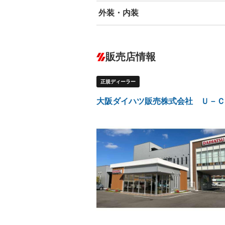
外装・内装
エアバッグ：運転席/助手席/サイド
ABS
エアコン
カーナビ：メモリーナビ他
ダウンヒルアシストコントロール
－
販売店情報
オーディオ：CDまたはCDチェンジャー
盗難防止システム
アイドリ
ヘッドライトウォッシャ
革シート
－
－
正規ディーラー
ー
Bluetooth接続
100V電源
－
LEDヘッドランプ
HID(キ
－
大阪ダイハツ販売株式会社 Ｕ－Ｃ
レンタカーアップ
展示・試
－
－
ETC
エアロ
－
－
ランフラットタイヤ
パワーシ
－
－
フルフラットシート
チップア
－
－
シートヒーター
ウォーク
－
－
フロントカメラ
シートエ
－
－
ルーフレール
エアサス
－
－