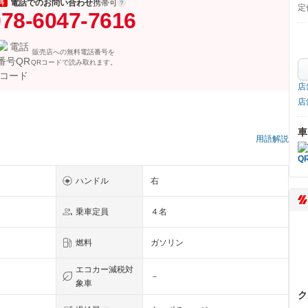
電話でのお問い合わせ
携帯可
料
定
78-6047-7616
販売店への無料電話番号を
QRコードで読み取れます。
店
店
車
）
用語解説
ハンドル
右
乗車定員
４名
燃料
ガソリン
エコカー減税対
－
象車
ク