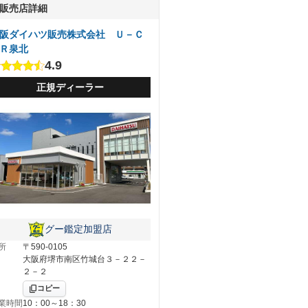
販売店詳細
阪ダイハツ販売株式会社 Ｕ－Ｃ
Ｒ泉北
4.9
正規ディーラー
グー鑑定加盟店
所
〒590-0105
大阪府堺市南区竹城台３－２２－
２－２
コピー
業時間
10：00～18：30