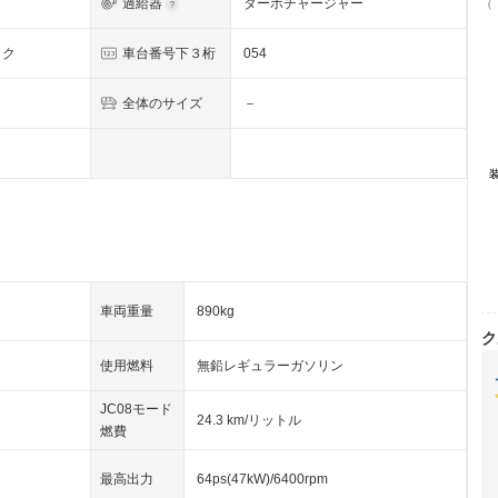
過給器
ターボチャージャー
（
ック
車台番号下３桁
054
全体のサイズ
－
車両重量
890kg
ク
使用燃料
無鉛レギュラーガソリン
JC08モード
24.3 km/リットル
燃費
最高出力
64ps(47kW)/6400rpm