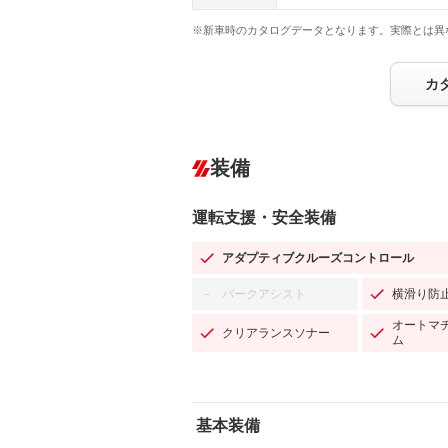
※新車時のカタログデータとなります。実際とは異
カ
装備
運転支援・安全装備
アダプティブクルーズコントロール
パークアシスト
横滑り防
－
オートマ
クリアランスソナー
ム
基本装備