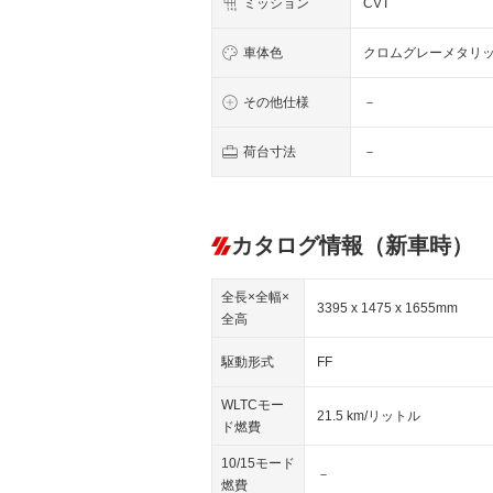
ミッション
CVT
車体色
クロムグレーメタリ
その他仕様
－
荷台寸法
－
カタログ情報（新車時）
全長×全幅×
3395 x 1475 x 1655mm
全高
駆動形式
FF
WLTCモー
21.5 km/リットル
ド燃費
10/15モード
－
燃費