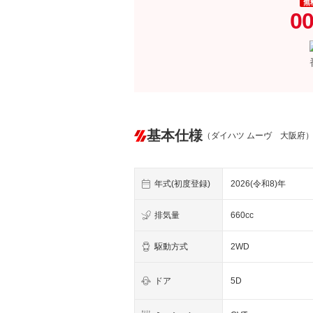
無
00
基本仕様
（ダイハツ ムーヴ 大阪府
年式(初度登録)
2026(令和8)年
排気量
660cc
駆動方式
2WD
ドア
5D