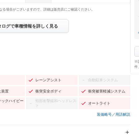
なる場合がございますので、詳細は販売店にご確認ください。
タログで車種情報を詳しく見る
※
件
レーンアシスト
自動駐車システム
－
止装置
衝突安全ボディ
衝突被害軽減システム
チックハイビー
頸部衝撃緩和ヘッドレス
オートライト
－
ト
装備略号／用語解説