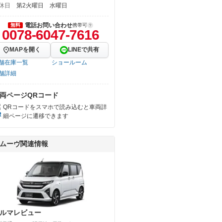
休日
第2火曜日 水曜日
電話お問い合わせ
無料
携帯可
0078-6047-7616
MAPを開く
LINEで共有
舗在庫一覧
ショールーム
舗詳細
両ページQRコード
QRコードをスマホで読み込むと車両詳
細ページに遷移できます
ムーヴ関連情報
ルマレビュー