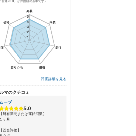
「普通=3.0」が評価軸の基準です）
外装
外装
5
5
4
4
価格
価格
内装
内装
3
3
2
2
1
1
装備
装備
走行
走行
乗り心地
乗り心地
燃費
燃費
評価詳細を見る
ルマのクチコミ
ムーブ
5.0
【所有期間または運転回数】
１ケ月
【総合評価】
８０点