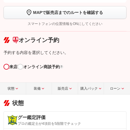
します
MAPで販売店までのルートを確認する
【STEP2】
トーク画面で
ボタンをタップして問い合わせを
完了してください。
スマートフォンの位置情報をONにしてください
こちら
オンライン予約
予約する内容を選択してください。
来店
オンライン商談予約
?
状態
装備
販売店
購入パック
ローン
状態
グー鑑定評価
プロの鑑定士が4項目を5段階でチェック