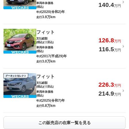
車両本体価格
140.4
万円
(税込)
2020(令和2)年
年式
3.9万km
走行
フィット
支払総額
126.8
万円
(税込)(リ済込)
車両本体価格
116.5
万円
(税込)
2017(平成29)年
年式
3.0万km
走行
フィット
グーネットセレクト
支払総額
226.3
万円
(税込)(リ済込)
車両本体価格
214.9
万円
(税込)
2025(令和7)年
年式
0.8万km
走行
この販売店の在庫一覧を見る