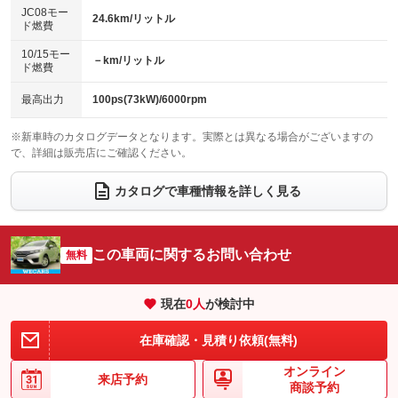
ローダウン
ランフラットタイヤ
：装備なし
：装備なし
：装備なし
：装備なし
JC08モー
24.6km/リットル
ド燃費
電動格納ミラー
パワーシート
3列シート
：装備あり
：装備なし
：装備なし
10/15モー
装備略号／用語解説
－km/リットル
ベンチシート
フルフラットシート
ド燃費
：装備なし
：装備なし
チップアップシート
オットマン
：装備なし
：装備なし
最高出力
100ps(73kW)/6000rpm
電動格納サードシート
シートヒーター
：装備なし
：装備なし
※新車時のカタログデータとなります。実際とは異なる場合がございますの
で、詳細は販売店にご確認ください。
ウォークスルー
後席モニター
：装備なし
：装備なし
電動リアゲート
フロントカメラ
カタログで車種情報を詳しく見る
：装備なし
：装備なし
シートエアコン
全周囲カメラ
：装備なし
：装備なし
サイドカメラ
ルーフレール
この車両に関するお問い合わせ
：装備なし
無料
：装備なし
エアサスペンション
ヘッドライトウォッシャー
：装備なし
：装備なし
現在
0
人
が検討中
装備略号／用語解説
在庫確認・見積り依頼(無料)
オンライン
来店予約
商談予約