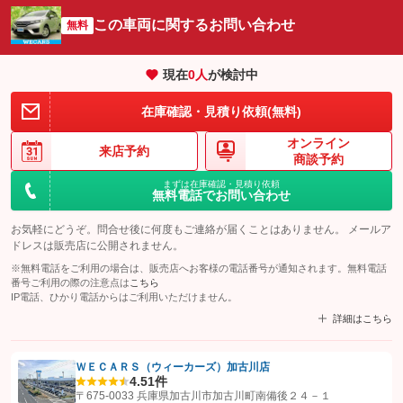
この車両に関するお問い合わせ
無料
現在
0
人
が検討中
在庫確認・見積り依頼(無料)
オンライン
来店予約
商談予約
まずは在庫確認・見積り依頼
無料電話でお問い合わせ
お気軽にどうぞ。問合せ後に何度もご連絡が届くことはありません。 メールア
ドレスは販売店に公開されません。
※無料電話をご利用の場合は、販売店へお客様の電話番号が通知されます。無料電話
番号ご利用の際の注意点は
こちら
IP電話、ひかり電話からはご利用いただけません。
詳細はこちら
ＷＥＣＡＲＳ（ウィーカーズ）加古川店
4.5
1件
【STEP1】
認証画面でグーネットを友だち追加してから「許可する」ボタンを押
〒675-0033 兵庫県加古川市加古川町南備後２４－１