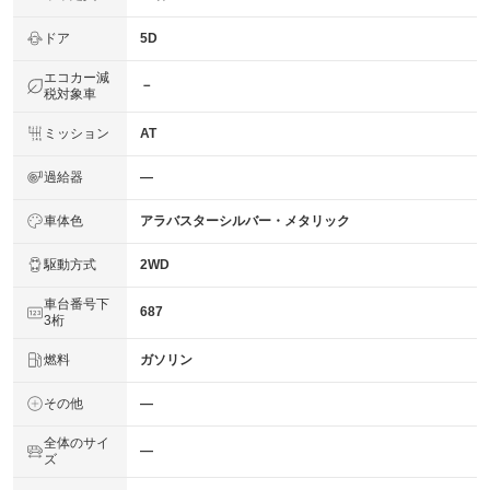
ドア
5D
エコカー減
－
税対象車
ミッション
AT
過給器
―
車体色
アラバスターシルバー・メタリック
駆動方式
2WD
車台番号下
687
3桁
燃料
ガソリン
その他
―
全体のサイ
―
ズ