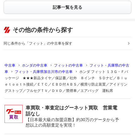
記事一覧を見る
その他の条件から探す
同じ条件から「フィット」の中古車を探す
中古車
ホンダの中古車
フィットの中古車
フィット・兵庫県の中古
車
フィット・兵庫県加古川市の中古車
ホンダ フィット １３Ｇ・Ｆパ
ッケージ ★★★新品タイヤ／保証書／社外 ８インチ ＳＤナビ／Ｂｌｕ
ｅｔｏｏｔｈ接続／ＥＴＣ／ＥＢＤ付ＡＢＳ／横滑り防止装置／アイドリン
グストップ／フルセグＴＶ／ＤＶＤ／禁煙車／エアバッグ 運転席
車買取・車査定はグーネット買取 営業電
話なし
【日本最大級の加盟店数】約30万のデータから予
想以上の高額査定を実現！