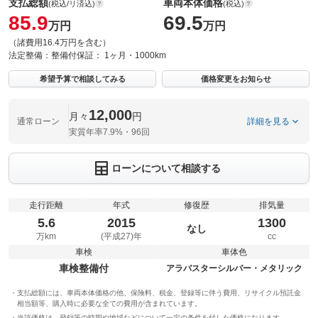
支払総額
車両本体価格
(税込/リ済込)
(税込)
85.9
69.5
万円
万円
（諸費用16.4万円を含む）
法定整備：
整備付
保証：
1ヶ月・1000km
希望予算で相談してみる
価格変更をお知らせ
12,000
月々
円
通常ローン
詳細を見る
実質年率7.9%・96回
ローンについて相談する
走行距離
年式
修復歴
排気量
5.6
2015
1300
なし
万km
(平成27)年
cc
車検
車体色
車検整備付
アラバスターシルバー・メタリック
支払総額には、車両本体価格の他、保険料、税金、登録等に伴う費用、リサイクル預託金
相当額等、購入時に必要な全ての費用が含まれています。
当該価格は、登録等の時期や地域などについて一定の条件を付した価格になります。