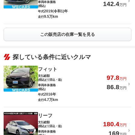
車両本体価格
142.4
万円
(税込)
2019(令和1)年
年式
9.5万km
走行
この販売店の在庫一覧を見る
探している条件に近いクルマ
フィット
支払総額
97.8
万円
(税込)(リ済込・追)
車両本体価格
86.8
万円
(税込)
2016年
年式
4.7万km
走行
リーフ
支払総額
180.4
万円
(税込)(リ済込・追)
車両本体価格
169
万円