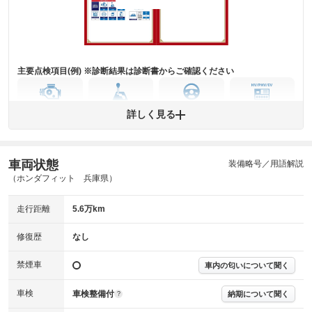
下さい。
※実際にお渡しするコンディションチェックシートにつきましては、形式
および表示項目が異なる場合がございます。
※グー鑑定の評価はあくまでも記載している鑑定日の鑑定結果となりま
す。車両情報等の詳細は各販売店へお問い合わせ下さい。
主要点検項目(例) ※診断結果は診断書からご確認ください
エンジン
トランス
パワー
HV/PHV/EV
詳しく見る
ミッション
ステアリング
車両状態
ABS
エアーバッグ
先進安全装備
その他
装備略号／用語解説
（ホンダフィット 兵庫県）
※異常がある場合は主要点検項目が赤色になり、異常と表記されます。
※車に装備されていない項目は「-」と表記されます
走行距離
5.6万km
※グー故障診断は保証サービスではございません。購入時は必ず現車をご
確認下さい。
※実際にお渡しする故障診断書につきましては、形式および表示項目が異
修復歴
なし
なる場合がございます。
※グー故障診断書はあくまでも実施時点での診断結果となります。将来に
禁煙車
車内の匂いについて聞く
わたり車両状態を担保するものではありませんので、車両情報等の詳細は
各販売店へお問い合わせ下さい。
車検
車検整備付
納期について聞く
?