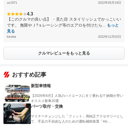
uz1971
2022年05月19日
4.3
【このクルマの良い点】 ・見た目 スタイリッシュでかっこいい
です。 無限やＪ?ｓレーシング等のエアロを付けたら...
もっと
見る
kisoba
2022年12月02日
クルマレビューをもっと見る
おすすめ記事
新型車情報
【2026年8月】人気のハイエースにすぐ乗れる!? 納期が早い
オススメ新車20選
パーツ取付・交換
マイナーチェンジした「フィット」用純正アクセサリーとし
て、手足の不自由な人のための運転補助装置「Ho…