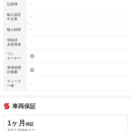
記録簿
-
輸入認定
-
中古車
輸入経路
-
登録済
-
未使用車
ワン
オーナー
車両状態
評価書
ディーラ
-
ー車
車両保証
1ヶ月
保証
走行1,000kmまで