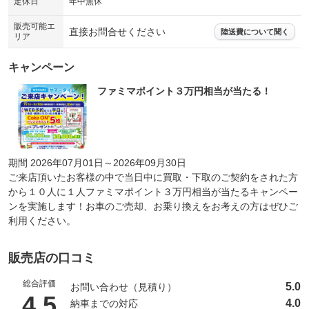
定休日
年中無休
販売可能エ
直接お問合せください
陸送費について聞く
リア
キャンペーン
ファミマポイント３万円相当が当たる！
期間 2026年07月01日～2026年09月30日
ご来店頂いたお客様の中で当日中に買取・下取のご契約をされた方
から１０人に１人ファミマポイント３万円相当が当たるキャンペー
ンを実施します！お車のご売却、お乗り換えをお考えの方はぜひご
利用ください。
販売店の口コミ
総合評価
5.0
お問い合わせ（見積り）
（5点満点中）
4.5
4.0
納車までの対応