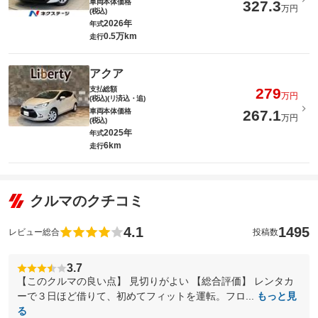
車両本体価格
327.3
万円
(税込)
2026年
年式
0.5万km
走行
アクア
支払総額
279
万円
(税込)(リ済込・追)
車両本体価格
267.1
万円
(税込)
2025年
年式
6km
走行
クルマのクチコミ
4.1
1495
レビュー総合
投稿数
3.7
【このクルマの良い点】 見切りがよい 【総合評価】 レンタカ
ーで３日ほど借りて、初めてフィットを運転。フロ...
もっと見
る