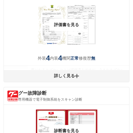
評価書を見る
4
4
外装
内装
機関
修復歴
正常
無
気になるキズやヘコミは補修済みですが、小さなキズやヘ
外装
コミが残っています。
詳しく見る
(車両外装)
キズ・へこみについて問い合わせる
内装
グー故障診断
気になる汚れ等が、部分的にあります。
(内装状態)
専用機器で電子制御系統をスキャン診断
主要機関に不具合はありません。
機関
詳細は鑑定書をご確認ください。
修復歴
※グー鑑定は保証サービスではございません。購入時は必ず現車をご確認
診断書を見る