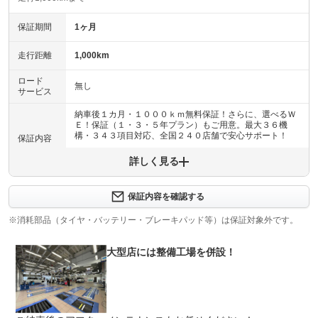
保証期間
1ヶ月
走行距離
1,000km
ロード
無し
サービス
納車後１カ月・１０００ｋｍ無料保証！さらに、選べるＷ
Ｅ！保証（１・３・５年プラン）もご用意。最大３６機
構・３４３項目対応、全国２４０店舗で安心サポート！
保証内容
詳しく見る
保証内容について問い合わせる
納車後１ヶ月・１０００ｋｍ以内は３６機構・３４３項目
保証項目
を保証いたします。詳しくは販売店までお問い合わせ下さ
保証内容を確認する
い。
※消耗部品（タイヤ・バッテリー・ブレーキパッド等）は保証対象外です。
修理回数
無制限
大型店には整備工場を併設！
車両本体価格
上限金額
車両本体価格の５０％まで
免責金
無し