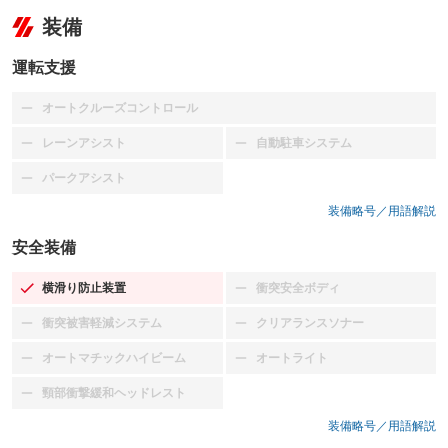
装備
運転支援
オートクルーズコントロール
：装備なし
レーンアシスト
自動駐車システム
：装備なし
：装備なし
パークアシスト
：装備なし
装備略号／用語解説
安全装備
横滑り防止装置
衝突安全ボディ
：装備あり
：装備なし
衝突被害軽減システム
クリアランスソナー
：装備なし
：装備なし
オートマチックハイビーム
オートライト
：装備なし
：装備なし
頸部衝撃緩和ヘッドレスト
：装備なし
装備略号／用語解説