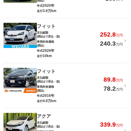
(税込)
2020年
年式
3.9万km
走行
フィット
支払総額
252.8
万円
(税込)(リ済込・追)
車両本体価格
240.3
万円
(税込)
2026年
年式
10km
走行
フィット
支払総額
89.8
万円
(税込)(リ済込・追)
車両本体価格
78.2
万円
(税込)
2016年
年式
4.9万km
走行
アクア
支払総額
339.9
万円
(税込)(リ済込・追)