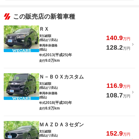
この販売店の新着車種
ＲＸ
支払総額
140.9
万円
(税込)(リ済込)
車両本体価格
128.2
万円
(税込)
2013(平成25)年
年式
9.0万km
走行
Ｎ－ＢＯＸカスタム
支払総額
116.9
万円
(税込)(リ済込)
車両本体価格
108.7
万円
(税込)
2018(平成30)年
年式
8.9万km
走行
ＭＡＺＤＡ３セダン
支払総額
152.9
万円
(税込)(リ済込)