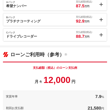
支払総額(税込)
Aパック
87.5
希望ナンバー
万円
内：オプシ
1.6
ョン価格
支払総額(税込)
Bパック
万円
92.9
(税込)
プラチナコーティング
万円
車両本体価
69.5
万円
内：オプシ
格
7
ョン価格
支払総額(税込)
Cパック
万円
88.7
(税込)
ドライブレコーダー
万円
車両本体価
69.5
万円
内：オプシ
格
2.8
ョン価格
万円
(税込)
パック内容
ローンご利用時（参考）
車両本体価
69.5
万円
ナンバープレートの番号を好きな番号に設定することができま
格
す！※一部取得出来ないナンバーもございます。※人気の数字等
は抽選になることがございます。
支払総額（税込）のローン支払例
パック内容
お車のボディーをガラス被膜でコーティングし高い撥水性と防汚
備考
－
12,000
性が持続！※表示価格は普通車ＬＬサイズの価格です。他サイズ
月々
円
パック内容
の価格については下記の通りです。軽自動車３９，９００円、普
通車５９，９００円
このパックの見積もり依頼（無料）
煽り運転などが心配な昨今、必須の装備となってきているドライ
ブレコーダー！工賃込みで表示の価格から装着可能です。※ご希
備考
－
7.9
実質年率
%
望の機種がある場合、追加費用がかかります。ご了承ください。
備考
－
21,580
このパックの見積もり依頼（無料）
初回お支払額
円