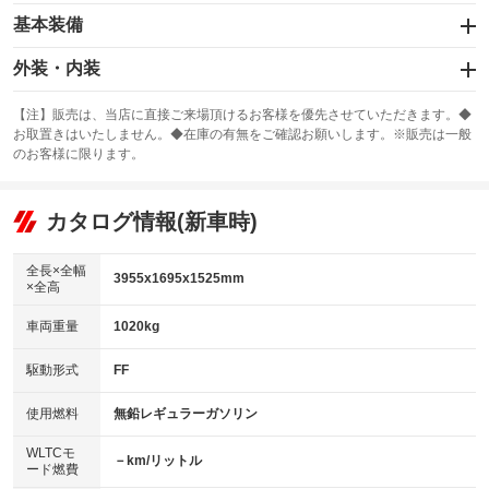
基本装備
エアバッグ：運転席/助手席
外装・内装
：装備あり
スライドドア
カーナビ：SDナビ
：装備なし
：装備あり
【注】販売は、当店に直接ご来場頂けるお客様を優先させていただきます。◆
お取置きはいたしません。◆在庫の有無をご確認お願いします。※販売は一般
サンルーフ
ABS
TV：フルセグ
：装備なし
：装備あり
：装備あり
のお客様に限ります。
エアコン
Wエアコン
オーディオ
：装備あり
：装備なし
：装備なし
リフトアップ
パワーステアリング
カタログ情報(新車時)
ビジュアル：-／DVD再生
：装備なし
：装備あり
：装備あり
ダウンヒルアシストコントロール
アルミホイール
：装備なし
：装備なし
全長×全幅
3955x1695x1525mm
×全高
パワーウィンドウ
盗難防止システム
革シート
ハーフレザーシート
：装備あり
：装備あり
：装備なし
：装備なし
車両重量
1020kg
アイドリングストップ
ドライブレコーダー
キーレス
LEDヘッドランプ
：装備あり
：装備なし
：装備あり
：装備なし
USB入力端子
Bluetooth接続
駆動形式
FF
HID(キセノンライト)
ポータブルナビ
：装備なし
：装備あり
：装備なし
：装備なし
100V電源
クリーンディーゼル
バックカメラ
ETC
使用燃料
無鉛レギュラーガソリン
：装備なし
：装備なし
：装備なし
：装備あり
センターデフロック
エアロ
スマートキー
：装備なし
WLTCモ
：装備なし
：装備あり
－km/リットル
ード燃費
レンタカーアップ
展示・試乗車