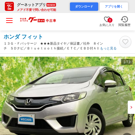
グーネットアプリ
RENEW
ダウンロード
アプリを開く
メアド不要で問い合わせ可能
0
お気に入り
閲覧履歴
ホンダ フィット
１３Ｇ・Ｆパッケージ ★★★新品タイヤ／保証書／社外 ８イン
チ ＳＤナビ／Ｂｌｕｅｔｏｏｔｈ接続／ＥＴＣ／ＥＢＤ付ＡＢＳ
もっと見る
／横滑り防止装置／アイドリングストップ／フルセグＴＶ／ＤＶＤ
／禁煙車／エアバッグ 運転席（兵庫県）
1
/72