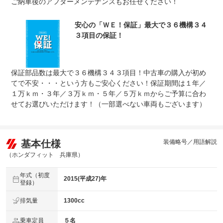
ご納車後のアフターメンテナンスもお任せください！
保証修理
全国のＷＥＣＡＲＳで修理受付可能です。詳細はスタッフ
受付先
までお気軽にお問い合わせ下さい。
整備付 法定12ヶ月または法定24ヶ月点検整備付
安心の「ＷＥ！保証」最大で３６機構３４
法定整備
※車検なし・車検整備付の場合は法定24ヶ月点検整備付
３項目の保証！
※商用車は6ヶ月または12ヶ月点検整備付
法定整備
ご契約からご納車までの間に法定点検を実施致します。支
について
払総額に整備代金が含まれ点検記録簿を発行致します。
保証部品数は最大で３６機構３４３項目！中古車の購入が初め
てで不安・・・という方もご安心ください！保証期間は１年／
１万ｋｍ・３年／３万ｋｍ・５年／５万ｋｍからご予算に合わ
せてお選びいただけます！（一部選べない車両もございます）
基本仕様
装備略号／用語解説
（ホンダフィット 兵庫県）
年式（初度
2015(平成27)年
登録）
排気量
1300cc
乗車定員
５名