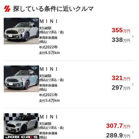
探している条件に近いクルマ
ＭＩＮＩ
支払総額
355
万円
(税込)(リ済込・追)
車両本体価格
338
万円
(税込)
2022年
年式
6.5万km
走行
ＭＩＮＩ
支払総額
321
万円
(税込)(リ済込・追)
車両本体価格
297
万円
(税込)
2021年
年式
3.4万km
走行
ＭＩＮＩ
支払総額
307.7
万円
(税込)(リ済込・追)
車両本体価格
289.9
万円
(税込)