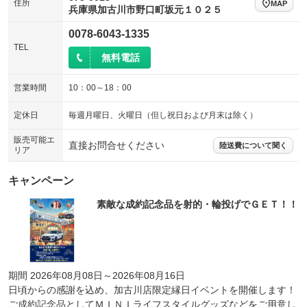
住所
MAP
兵庫県加古川市野口町坂元１０２５
0078-6043-1335
TEL
無料電話
営業時間
10：00～18：00
定休日
毎週月曜日、火曜日（但し祝日および月末は除く）
販売可能エ
直接お問合せください
陸送費について聞く
リア
キャンペーン
素敵な成約記念品を射的・輪投げでＧＥＴ！！
期間 2026年08月08日～2026年08月16日
日頃からの感謝を込め、加古川店限定縁日イベントを開催します！
ご成約記念品としてＭＩＮＩライフスタイルグッズなどをご用意し