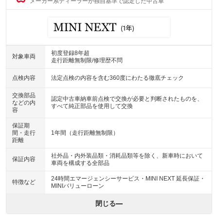
メーカー系ディーラーが独自基準で認定した中古車
初度登録8年超
対象車両
走行距離無制限/修理歴不問
点検内容
法定点検の内容を含む360度にわたる徹底チェック
交換部品
認定中古車納車前点検で交換が必要と判断されたものを、
などの内
すべて純正部品を使用して交換
容
保証期
間・走行
1年間（走行距離無制限）
距離
社外品・内外装品類・消耗品類等を除く、新車時において
保証内容
車両を構成する全部品
24時間エマージェンシーサービス・MINI NEXT 延長保証・
特徴など
MINIバリューローン
閉じる