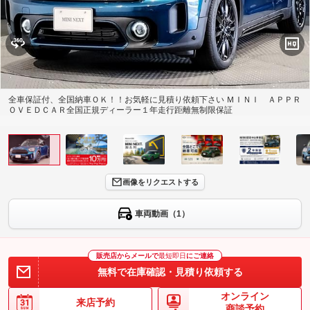
全車保証付、全国納車ＯＫ！！お気軽に見積り依頼下さい ＭＩＮＩ ＡＰＰＲ
ＯＶＥＤＣＡＲ全国正規ディーラー１年走行距離無制限保証
画像をリクエストする
車両動画（1）
販売店からメールで
最短即日
にご連絡
無料で在庫確認・見積り依頼する
オンライン
来店予約
商談予約