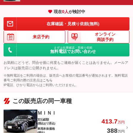
現在
0
人
が検討中
在庫確認・見積り依頼(無料)
オンライン
来店予約
商談予約
まずは在庫確認・見積り依頼
無料電話でお問い合わせ
お気軽にどうぞ。問合せ後に何度もご連絡が届くことはありません。メールア
ドレスは販売店に公開されません。
※無料電話をご利用の場合は、販売店へお客様の電話番号が通知されます。無料電話
番号ご利用の際の注意点は
こちら
IP電話、ひかり電話からはご利用いただけません。
この販売店の同一車種
ＭＩＮＩ
支払総額
413.7
万円
(税込)(リ済込)
車両本体価格
388
万円
(税込)