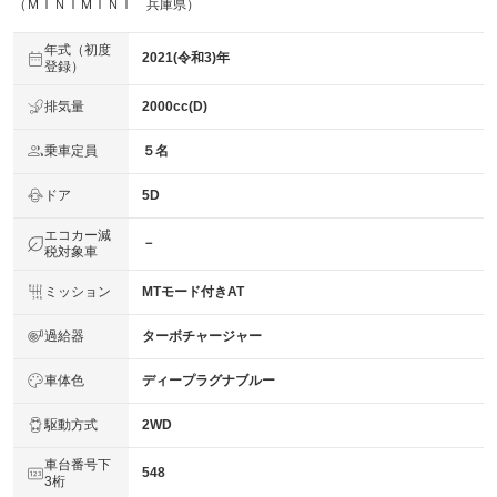
（ＭＩＮＩＭＩＮＩ 兵庫県）
年式（初度
2021(令和3)年
登録）
排気量
2000cc(D)
乗車定員
５名
ドア
5D
エコカー減
－
税対象車
ミッション
MTモード付きAT
過給器
ターボチャージャー
車体色
ディープラグナブルー
駆動方式
2WD
車台番号下
548
3桁