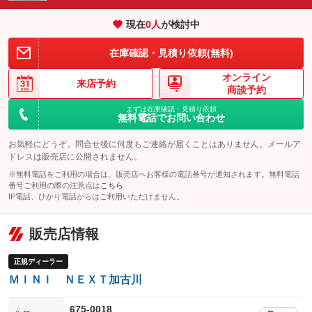
エアサスペンション
ヘッドライトウォッシャー
：装備なし
：装備なし
現在
0
人
が検討中
装備略号／用語解説
在庫確認・見積り依頼(無料)
オンライン
来店予約
商談予約
まずは在庫確認・見積り依頼
無料電話でお問い合わせ
お気軽にどうぞ。問合せ後に何度もご連絡が届くことはありません。メールア
ドレスは販売店に公開されません。
※無料電話をご利用の場合は、販売店へお客様の電話番号が通知されます。無料電話
番号ご利用の際の注意点は
こちら
IP電話、ひかり電話からはご利用いただけません。
販売店情報
正規ディーラー
ＭＩＮＩ ＮＥＸＴ加古川
675-0018