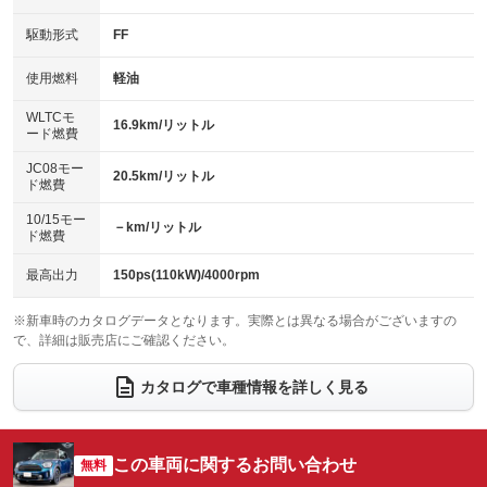
キーレス
LEDヘッドランプ
：装備あり
：装備なし
：装備あり
：装備あり
USB入力端子
Bluetooth接続
駆動形式
FF
HID(キセノンライト)
ポータブルナビ
：装備あり
：装備あり
：装備なし
：装備なし
100V電源
クリーンディーゼル
バックカメラ
ETC2.0
使用燃料
軽油
：装備なし
：装備あり
：装備あり
：装備あり
センターデフロック
エアロ
スマートキー
：装備なし
WLTCモ
：装備なし
：装備あり
16.9km/リットル
ード燃費
レンタカーアップ
展示・試乗車
ローダウン
ランフラットタイヤ
：装備なし
：装備なし
：装備なし
：装備なし
JC08モー
20.5km/リットル
ド燃費
電動格納ミラー
パワーシート
3列シート
：装備あり
：装備なし
：装備なし
10/15モー
装備略号／用語解説
－km/リットル
ベンチシート
フルフラットシート
ド燃費
：装備なし
：装備なし
チップアップシート
オットマン
：装備なし
：装備なし
最高出力
150ps(110kW)/4000rpm
電動格納サードシート
シートヒーター
：装備なし
：装備あり
※新車時のカタログデータとなります。実際とは異なる場合がございますの
で、詳細は販売店にご確認ください。
ウォークスルー
後席モニター
：装備なし
：装備なし
電動リアゲート
フロントカメラ
カタログで車種情報を詳しく見る
：装備あり
：装備なし
シートエアコン
全周囲カメラ
：装備なし
：装備なし
サイドカメラ
ルーフレール
この車両に関するお問い合わせ
：装備なし
無料
：装備あり