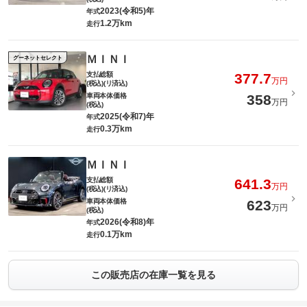
2023(令和5)年
年式
1.2万km
走行
ＭＩＮＩ
グーネットセレクト
支払総額
377.7
万円
(税込)(リ済込)
車両本体価格
358
万円
(税込)
2025(令和7)年
年式
0.3万km
走行
ＭＩＮＩ
支払総額
641.3
万円
(税込)(リ済込)
車両本体価格
623
万円
(税込)
2026(令和8)年
年式
0.1万km
走行
この販売店の在庫一覧を見る