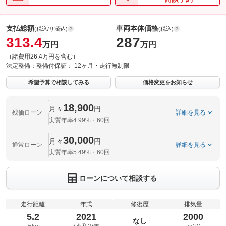
支払総額
車両本体価格
(税込/リ済込)
(税込)
313.4
287
万円
万円
（諸費用26.4万円を含む）
法定整備：
整備付
保証：
12ヶ月・走行無制限
希望予算で相談してみる
価格変更をお知らせ
18,900
月々
円
残価ローン
詳細を見る
実質年率4.99%・60回
30,000
月々
円
通常ローン
詳細を見る
実質年率5.49%・60回
ローンについて相談する
走行距離
年式
修復歴
排気量
5.2
2021
2000
なし