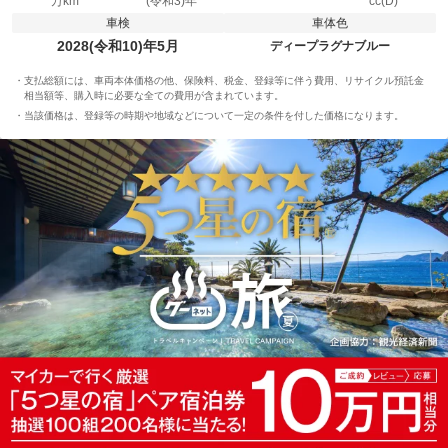
万km
(令和3)年
cc(D)
車検
車体色
2028(令和10)年5月
ディープラグナブルー
支払総額には、車両本体価格の他、保険料、税金、登録等に伴う費用、リサイクル預託金
相当額等、購入時に必要な全ての費用が含まれています。
当該価格は、登録等の時期や地域などについて一定の条件を付した価格になります。