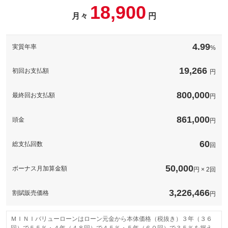
【ＩＲ Ｇｕａｒｄで赤外線を約９０％カット】紫外線が肌の表
18,900
【清潔で快適なカーライフをお約束するプレミアムコーティング
面や浅い部分にダメ０時を与えるのに対し、赤外線は波長が長
パッケージ】スターセブンコーティング・ルームクリアコート・
月々
円
パック内容
く、肌の奥深くまで浴びる事で体の内部にダメージを与えます。
備考
カーフィール・ホイールコート・ウィンドウコートに加え、樹脂
全面施工は税込７５９００円
コートを組み合わせた商品。
スターセブンコーティングは従来のガラス系コーティングと比
【ＩＲ Ｇｕａｒｄで赤外線を約９０％カット】紫外線が肌の表
べ、分子が小さくボディーにしっかり付着します。重量当たりの
4.99
面や浅い部分にダメ０時を与えるのに対し、赤外線は波長が長
実質年率
%
分子量は従来のコーティングの約５０倍です。
備考
く、肌の奥深くまで浴びる事で体の内部にダメージを与えます。
このパックの見積もり依頼（無料）
全面施工は税込７５９００円
スターセブンコーティングは従来のガラス系コーティングと比
べ、分子が小さくボディーにしっかり付着します。重量当たりの
19,266
初回お支払額
円
備考
分子量は従来のコーティングの約５０倍です。
このパックの見積もり依頼（無料）
800,000
最終回お支払額
円
このパックの見積もり依頼（無料）
861,000
頭金
円
60
総支払回数
回
50,000
ボーナス月加算金額
円 × 2回
3,226,466
割賦販売価格
円
ＭＩＮＩバリューローンはローン元金から本体価格（税抜き）３年（３６