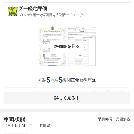
グー鑑定評価
プロの鑑定士が4項目を5段階でチェック
評価書を見る
5
5
外装
内装
機関
修復歴
正常
無
気になるようなキズやへこみがあった場合は綺麗に補修済
みですが、 小さなキズやヘコミが残っている場合もありま
詳しく見る
外装
す。
(車両外装)
キズ・へこみについて問い合わせる
内装
車両状態
装備略号／用語解説
気になる汚れ等がない綺麗な室内を保っています。
(内装状態)
（ＭＩＮＩＭＩＮＩ 兵庫県）
主要機関に不具合はありません。
機関