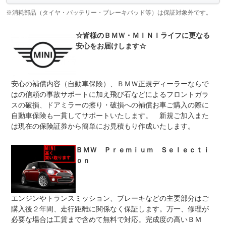
す。１社外部品２純正アクセサリー品３特装車両の架装部
保証項目
位４消耗部品 、油脂・液類、ゴム部品、定期交換部品４
※消耗部品（タイヤ・バッテリー・ブレーキパッド等）は保証対象外です。
内外装品（電気・機械的可動構造の不具合は対象）
☆皆様のＢＭＷ・ＭＩＮＩライフに更なる
修理回数
無制限
安心をお届けします☆
上限金額
-
免責金
無し
安心の補償内容（自動車保険）、ＢＭＷ正規ディーラーならで
はの信頼の事故サポートに加え飛び石などによるフロントガラ
保証修理
全国の正規ディーラーにて保証を受けることができます
受付先
スの破損、ドアミラーの擦り・破損への補償お車ご購入の際に
自動車保険も一貫してサポートいたします。 新規ご加入また
整備付 法定12ヶ月または法定24ヶ月点検整備付
は現在の保険証券から簡単にお見積もり作成いたします。
法定整備
※車検なし・車検整備付の場合は法定24ヶ月点検整備付
※商用車は6ヶ月または12ヶ月点検整備付
ＢＭＷ Ｐｒｅｍｉｕｍ Ｓｅｌｅｃｔｉ
点検１００項目実施エンジン、トランスミッション、サス
法定整備
ペンション、マフラーやエアコンなどの電気系統やコンピ
ｏｎ
について
ュータなど詳細に点検します。交換基準に達した部品はＢ
ＭＷ純正部品だけを使用し整備後納車致します。
エンジンやトランスミッション、ブレーキなどの主要部分はご
購入後２年間、走行距離に関係なく保証します。万一、修理が
必要な場合は工賃まで含めて無料で対応。完成度の高いＢＭ