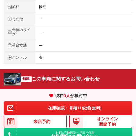
燃料
軽油
その他
―
全体のサイ
―
ズ
荷台寸法
―
ハンドル
右
この車両に関するお問い合わせ
無料
現在
0
人
が検討中
在庫確認・見積り依頼(無料)
オンライン
来店予約
商談予約
まずは在庫確認・見積り依頼