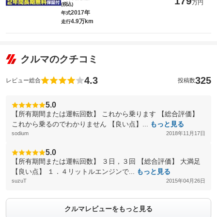
179
万円
(税込)
2017年
年式
4.9万km
走行
クルマのクチコミ
4.3
325
レビュー総合
投稿数
5.0
【所有期間または運転回数】 これから乗ります 【総合評価】
これから乗るのでわかりません 【良い点】...
もっと見る
sodium
2018年11月17日
5.0
【所有期間または運転回数】 ３日，３回 【総合評価】 大満足
【良い点】 １．４リットルエンジンで...
もっと見る
suzuT
2015年04月26日
クルマレビューをもっと見る