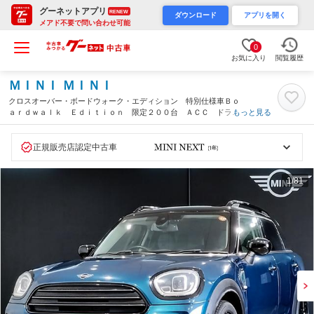
グーネットアプリ
RENEW
ダウンロード
アプリを開く
メアド不要で問い合わせ可能
0
お気に入り
閲覧履歴
ＭＩＮＩ ＭＩＮＩ
クロスオーバー・ボードウォーク・エディション 特別仕様車Ｂｏ
ａｒｄｗａｌｋ Ｅｄｉｔｉｏｎ 限定２００台 ＡＣＣ ドライ
もっと見る
ビングアシスト パーキングアシスト シートヒーター 電動リヤ
ゲート 黒１８ＡＷ ＨＵＤ ＨＤＤナビ リヤビューカメラ（兵
庫県）
正規販売店認定中古車
1
/81