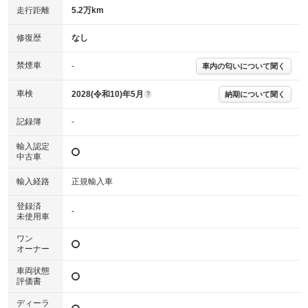
走行距離
5.2万km
詳細は鑑定書をご確認ください。
修復歴
修復歴
なし
※グー鑑定は保証サービスではございません。購入時は必ず現車をご確認
禁煙車
下さい。
-
車内の匂いについて聞く
※実際にお渡しするコンディションチェックシートにつきましては、形式
および表示項目が異なる場合がございます。
車検
2028(令和10)年5月
納期について聞く
?
※グー鑑定の評価はあくまでも記載している鑑定日の鑑定結果となりま
す。車両情報等の詳細は各販売店へお問い合わせ下さい。
記録簿
-
輸入認定
中古車
輸入経路
正規輸入車
登録済
-
未使用車
ワン
オーナー
車両状態
評価書
ディーラ