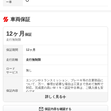
ー車
車両保証
12ヶ月
保証
走行無制限
保証期間
12ヶ月
走行距離
走行無制限
ロード
無し
サービス
エンジンやトランスミッション、ブレーキ等の主要部品に
ついて、万一、修理が必要な場合は工賃まで含めて無料で
対応。完成度の高いＭＩＮＩ認定中古車は、ご購入後も安
保証内容
心です。
詳しく見る
保証内容について問い合わせる
保証の対象は以下の部品を除く車両を構成する全部品で
保証内容を確認する