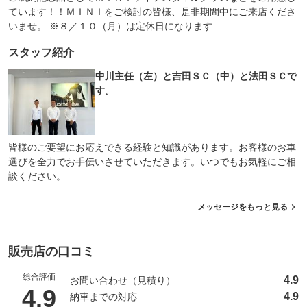
ています！！ＭＩＮＩをご検討の皆様、是非期間中にご来店くださ
いませ。 ※８／１０（月）は定休日になります
スタッフ紹介
中川主任（左）と吉田ＳＣ（中）と法田ＳＣで
す。
皆様のご要望にお応えできる経験と知識があります。お客様のお車
選びを全力でお手伝いさせていただきます。いつでもお気軽にご相
談ください。
メッセージをもっと見る
販売店の口コミ
総合評価
4.9
お問い合わせ（見積り）
（5点満点中）
4.9
4.9
納車までの対応