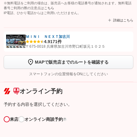
※無料電話をご利用の場合は、販売店へお客様の電話番号が通知されます。無料電話
番号ご利用の際の注意点は
こちら
IP電話、ひかり電話からはご利用いただけません。
詳細はこちら
ＭＩＮＩ ＮＥＸＴ加古川
4.9
171件
【STEP1】
認証画面でグーネットを友だち追加してから「許可する」ボタンを押
〒675-0018 兵庫県加古川市野口町坂元１０２５
します
MAPで販売店までのルートを確認する
【STEP2】
トーク画面で
ボタンをタップして問い合わせを
完了してください。
スマートフォンの位置情報をONにしてください
こちら
オンライン予約
予約する内容を選択してください。
来店
オンライン商談予約
?