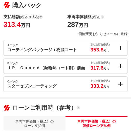
購入パック
支払総額
車両本体価格
(税込/リ済込)
(税込)
313.4
287
万円
万円
価格変更お知らせメールに登録
支払総額(税込)
Aパック
353.8
コーティングパッケージ＋樹脂コート
万円
内：オプシ
40.4
ョン価格
支払総額(税込)
Bパック
万円
317.6
(税込)
ＩＲ Ｇｕａｒｄ（熱断熱コート剤）前面
万円
車両本体価
287
万円
内：オプシ
格
4.2
ョン価格
支払総額(税込)
Cパック
万円
333.2
(税込)
スターセブンコーティング
万円
車両本体価
287
万円
内：オプシ
格
19.8
ョン価格
万円
(税込)
ローンご利用時（参考）
パック内容
車両本体価
287
万円
【清潔で快適なカーライフをお約束するプレミアムコーティング
格
パッケージ】スターセブンコーティング・ルームクリアコート・
車両本体価格（税込）の
車両本体価格（税込）の
カーフィール・ホイールコート・ウィンドウコートに加え、樹脂
パック内容
ローン支払例
残価ローン支払例
コートを組み合わせた商品。