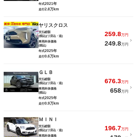
2021年
年式
2.8万km
走行
ヤリスクロス
支払総額
259.8
万円
(税込)(リ済込・追)
車両本体価格
249.8
万円
(税込)
2025年
年式
0.6万km
走行
ＧＬＢ
支払総額
676.3
万円
(税込)(リ済込・追)
車両本体価格
658
万円
(税込)
2025年
年式
0.9万km
走行
ＭＩＮＩ
支払総額
196.7
万円
(税込)(リ済込・追)
車両本体価格