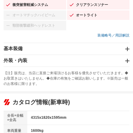
衝突被害軽減システム
クリアランスソナー
：装備あり
：装備あり
オートマチックハイビーム
オートライト
：装備なし
：装備あり
頸部衝撃緩和ヘッドレスト
：装備なし
装備略号／用語解説
基本装備
エアバッグ：運転席/助手席/サイド
外装・内装
：装備あり
スライドドア
カーナビ：HDDナビ
：装備なし
：装備あり
【注】販売は、当店に直接ご来場頂けるお客様を優先させていただきます。◆
お取置きはいたしません。◆在庫の有無をご確認お願いします。※販売は一般
サンルーフ
ABS
TV
：装備なし
：装備あり
：装備なし
のお客様に限ります。
エアコン
Wエアコン
オーディオ：ミュージックプレイヤー接続可
：装備あり
：装備なし
：装備あり
リフトアップ
パワーステアリング
カタログ情報(新車時)
ビジュアル
：装備なし
：装備あり
：装備なし
ダウンヒルアシストコントロール
アルミホイール：18インチ
：装備なし
：装備あり
全長×全幅
4315x1820x1595mm
×全高
パワーウィンドウ
盗難防止システム
革シート
ハーフレザーシート
：装備あり
：装備あり
：装備なし
：装備あり
車両重量
1600kg
アイドリングストップ
ドライブレコーダー