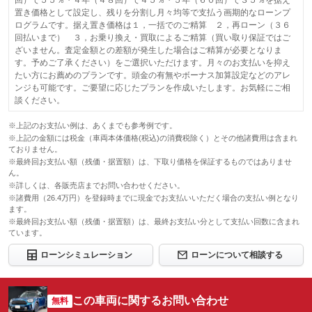
回）で５５％・４年（４８回）で４５％・５年（６０回）で３５％を据え
置き価格として設定し、残りを分割し月々均等で支払う画期的なローンプ
ログラムです。据え置き価格は１，一括でのご精算 ２，再ローン（３６
回払いまで） ３，お乗り換え・買取によるご精算（買い取り保証ではご
ざいません。査定金額との差額が発生した場合はご精算が必要となりま
す。予めご了承ください）をご選択いただけます。月々のお支払いを抑え
たい方にお薦めのプランです。頭金の有無やボーナス加算設定などのアレ
ンジも可能です。ご要望に応じたプランを作成いたします。お気軽にご相
談ください。
※上記のお支払い例は、あくまでも参考例です。
※上記の金額には税金（車両本体価格(税込)の消費税除く）とその他諸費用は含まれ
ておりません。
※最終回お支払い額（残価・据置額）は、下取り価格を保証するものではありませ
ん。
※詳しくは、各販売店までお問い合わせください。
※諸費用（26.4万円）を登録時までに現金でお支払いいただく場合の支払い例となり
ます。
※最終回お支払い額（残価・据置額）は、最終お支払い分として支払い回数に含まれ
ています。
ローンシミュレーション
ローンについて相談する
この車両に関するお問い合わせ
無料