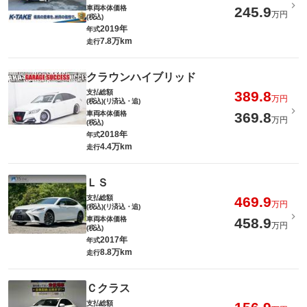
車両本体価格
245.9
万円
(税込)
2019年
年式
7.8万km
走行
クラウンハイブリッド
支払総額
389.8
万円
(税込)(リ済込・追)
車両本体価格
369.8
万円
(税込)
2018年
年式
4.4万km
走行
ＬＳ
支払総額
469.9
万円
(税込)(リ済込・追)
車両本体価格
458.9
万円
(税込)
2017年
年式
8.8万km
走行
Ｃクラス
支払総額