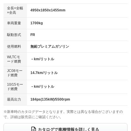
ダウンヒルアシストコントロール
アルミホイール：19インチ
：装備なし
：装備あり
全長×全幅
4950x1850x1455mm
×全高
パワーウィンドウ
盗難防止システム
革シート
ハーフレザーシート
：装備あり
：装備なし
：装備なし
：装備あり
車両重量
1700kg
アイドリングストップ
ドライブレコーダー
キーレス
LEDヘッドランプ
：装備あり
：装備なし
：装備あり
：装備あり
USB入力端子
Bluetooth接続
駆動形式
FR
HID(キセノンライト)
ポータブルナビ
：装備あり
：装備あり
：装備なし
：装備なし
100V電源
クリーンディーゼル
バックカメラ
ETC2.0
使用燃料
無鉛プレミアムガソリン
：装備なし
：装備なし
：装備あり
：装備あり
センターデフロック
エアロ
スマートキー
：装備なし
WLTCモ
：装備なし
：装備あり
－km/リットル
ード燃費
レンタカーアップ
展示・試乗車
ローダウン
ランフラットタイヤ
：装備なし
：装備なし
：装備なし
：装備なし
JC08モー
14.7km/リットル
ド燃費
電動格納ミラー
パワーシート
3列シート
：装備あり
：装備あり
：装備なし
10/15モー
装備略号／用語解説
－km/リットル
ベンチシート
フルフラットシート
ド燃費
：装備なし
：装備なし
チップアップシート
オットマン
：装備なし
：装備なし
最高出力
184ps(135kW)/5500rpm
電動格納サードシート
シートヒーター
：装備なし
：装備あり
※新車時のカタログデータとなります。実際とは異なる場合がございますの
で、詳細は販売店にご確認ください。
ウォークスルー
後席モニター
：装備なし
：装備なし
電動リアゲート
フロントカメラ
カタログで車種情報を詳しく見る
：装備なし
：装備あり