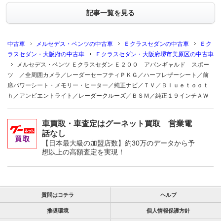
記事一覧を見る
中古車
メルセデス・ベンツの中古車
Ｅクラスセダンの中古車
Ｅク
ラスセダン・大阪府の中古車
Ｅクラスセダン・大阪府堺市美原区の中古車
メルセデス・ベンツ Ｅクラスセダン Ｅ２００ アバンギャルド スポー
ツ ／全周囲カメラ／レーダーセーフティＰＫＧ／ハーフレザーシート／前
席パワーシート・メモリー・ヒーター／純正ナビ／ＴＶ／Ｂｌｕｅｔｏｏｔ
ｈ／アンビエントライト／レーダークルーズ／ＢＳＭ／純正１９インチＡＷ
車買取・車査定はグーネット買取 営業電
話なし
【日本最大級の加盟店数】約30万のデータから予
想以上の高額査定を実現！
質問はコチラ
ヘルプ
推奨環境
個人情報保護方針