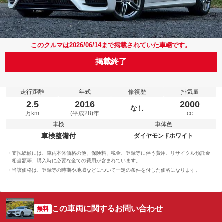
このクルマは2026/06/14まで掲載されていた車輛です。
掲載終了
走行距離
年式
修復歴
排気量
2.5
2016
2000
なし
万km
(平成28)年
cc
車検
車体色
車検整備付
ダイヤモンドホワイト
支払総額には、車両本体価格の他、保険料、税金、登録等に伴う費用、リサイクル預託金
相当額等、購入時に必要な全ての費用が含まれています。
当該価格は、登録等の時期や地域などについて一定の条件を付した価格になります。
この車両に関するお問い合わせ
無料