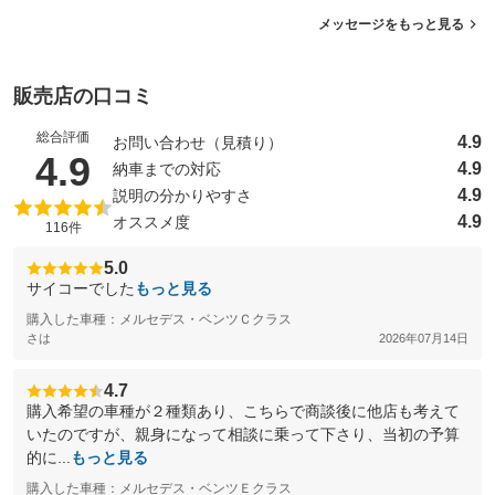
メッセージをもっと見る
販売店の口コミ
総合評価
4.9
お問い合わせ（見積り）
（5点満点中）
4.9
4.9
納車までの対応
4.9
説明の分かりやすさ
4.9
オススメ度
116件
5.0
サイコーでした
もっと見る
購入した車種：メルセデス・ベンツＣクラス
さは
2026年07月14日
4.7
購入希望の車種が２種類あり、こちらで商談後に他店も考えて
いたのですが、親身になって相談に乗って下さり、当初の予算
的に...
もっと見る
購入した車種：メルセデス・ベンツＥクラス