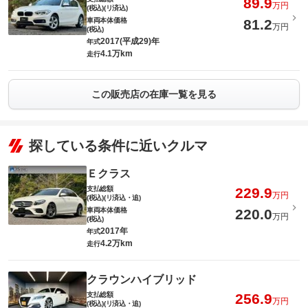
89.9
万円
(税込)(リ済込)
車両本体価格
81.2
万円
(税込)
2017(平成29)年
年式
4.1万km
走行
この販売店の在庫一覧を見る
探している条件に近いクルマ
Ｅクラス
支払総額
229.9
万円
(税込)(リ済込・追)
車両本体価格
220.0
万円
(税込)
2017年
年式
4.2万km
走行
クラウンハイブリッド
支払総額
256.9
万円
(税込)(リ済込・追)