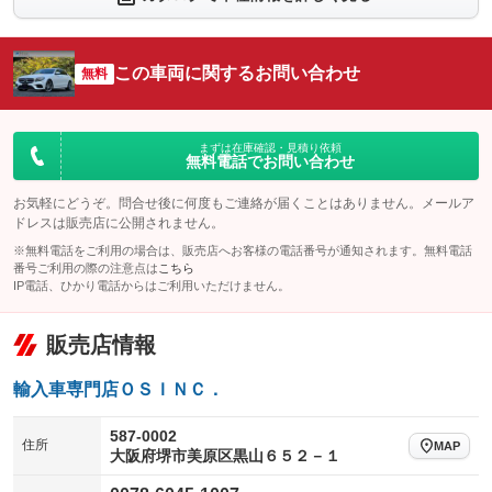
シートエアコン
全周囲カメラ
：装備なし
：装備あり
サイドカメラ
ルーフレール
この車両に関するお問い合わせ
：装備あり
無料
：装備なし
エアサスペンション
ヘッドライトウォッシャー
：装備なし
：装備なし
装備略号／用語解説
まずは在庫確認・見積り依頼
無料電話でお問い合わせ
お気軽にどうぞ。問合せ後に何度もご連絡が届くことはありません。メールア
ドレスは販売店に公開されません。
※無料電話をご利用の場合は、販売店へお客様の電話番号が通知されます。無料電話
番号ご利用の際の注意点は
こちら
IP電話、ひかり電話からはご利用いただけません。
販売店情報
輸入車専門店ＯＳＩＮＣ．
587-0002
住所
MAP
大阪府堺市美原区黒山６５２－１