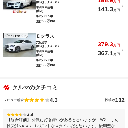
156.9
万円
(税込)(リ済込・追)
車両本体価格
141.3
万円
(税込)
2015年
年式
5.2万km
走行
Ｅクラス
グーネットセレクト
支払総額
379.3
万円
(税込)(リ済込・追)
車両本体価格
367.1
万円
(税込)
2020年
年式
3.2万km
走行
クルマのクチコミ
4.3
132
レビュー総合
投稿数
3.9
【総合評価】 外観は好き嫌いがあると思いますが、W211は女
性受けのいいエレガントなスタイルだと思います。後期型な...