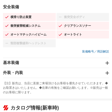
安全装備
横滑り防止装置
衝突安全ボディ
：装備あり
：装備なし
衝突被害軽減システム
クリアランスソナー
：装備あり
：装備あり
オートマチックハイビーム
オートライト
：装備あり
：装備あり
頸部衝撃緩和ヘッドレスト
：装備なし
装備略号／用語解説
基本装備
エアバッグ：運転席/助手席/サイド
外装・内装
：装備あり
スライドドア
カーナビ：HDDナビ
：装備なし
：装備あり
【注】販売は、当店に直接ご来場頂けるお客様を優先させていただきます。◆
お取置きはいたしません。◆在庫の有無をご確認お願いします。※販売は一般
サンルーフ
ABS
TV：フルセグ
：装備なし
：装備あり
：装備あり
のお客様に限ります。
エアコン
Wエアコン
オーディオ：ミュージックサーバー
：装備あり
：装備あり
：装備あり
リフトアップ
パワーステアリング
カタログ情報(新車時)
ビジュアル
：装備なし
：装備あり
：装備なし