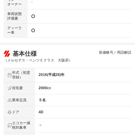
-
オーナー
車両状態
評価書
ディーラ
ー車
基本仕様
装備略号／用語解説
（メルセデス・ベンツＥクラス 大阪府）
年式（初度
2016(平成28)年
登録）
排気量
2000cc
乗車定員
５名
ドア
4D
エコカー減
－
税対象車