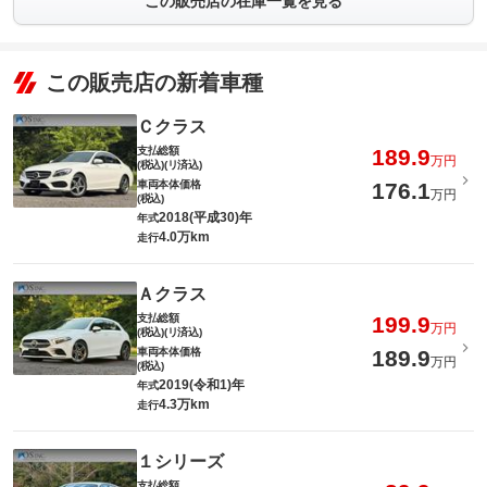
この販売店の在庫一覧を見る
この販売店の新着車種
Ｃクラス
支払総額
189.9
万円
(税込)(リ済込)
車両本体価格
176.1
万円
(税込)
2018(平成30)年
年式
4.0万km
走行
Ａクラス
支払総額
199.9
万円
(税込)(リ済込)
車両本体価格
189.9
万円
(税込)
2019(令和1)年
年式
4.3万km
走行
１シリーズ
支払総額