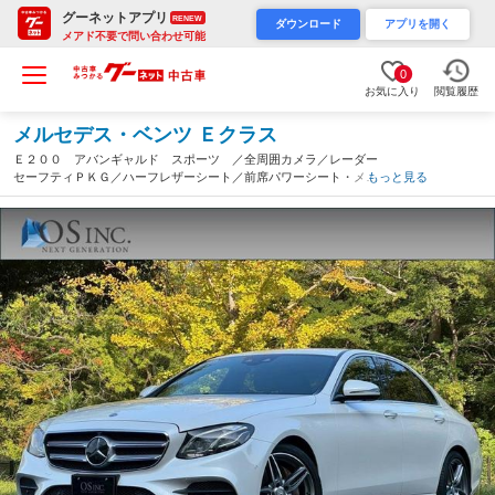
グーネットアプリ
RENEW
ダウンロード
アプリを開く
メアド不要で問い合わせ可能
0
お気に入り
閲覧履歴
メルセデス・ベンツ Ｅクラス
Ｅ２００ アバンギャルド スポーツ ／全周囲カメラ／レーダー
セーフティＰＫＧ／ハーフレザーシート／前席パワーシート・メモ
もっと見る
リー・ヒーター／純正ナビ／ＴＶ／Ｂｌｕｅｔｏｏｔｈ／アンビエ
ントライト／レーダークルーズ／ＢＳＭ／純正１９インチＡＷ（大
阪府）