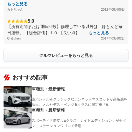
もっと見る
カトちゃん
2012年08月06日
5.0
【所有期間または運転回数】修理している以外は、ほとんど毎
日運転。 【総合評価】１０ 【良い点】 ...
もっと見る
やまchan
2017年03月02日
クルマレビューをもっと見る
おすすめ記事
車種別・最新情報
左ハンドル＆クラシックなボンネットマスコットが高級感を
演出。メルセデス・ベンツ Eクラスに限定車「E…
車種別・最新情報
スポーティさ際立つEクラス「ナイトエディション」がセダ
ン、ステーションワゴンで登場！