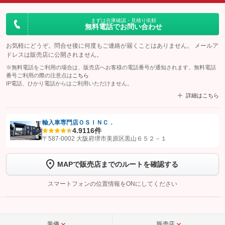
まずは在庫確認・見積り依頼
無料電話でお問い合わせ
お気軽にどうぞ。問合せ後に何度もご連絡が届くことはありません。 メールア
ドレスは販売店に公開されません。
※無料電話をご利用の場合は、販売店へお客様の電話番号が通知されます。無料電話
番号ご利用の際の注意点は
こちら
IP電話、ひかり電話からはご利用いただけません。
詳細はこちら
輸入車専門店ＯＳＩＮＣ．
4.9
116件
【STEP1】
認証画面でグーネットを友だち追加してから「許可する」ボタンを押
〒587-0002 大阪府堺市美原区黒山６５２－１
します
MAPで販売店までのルートを確認する
【STEP2】
トーク画面で
ボタンをタップして問い合わせを
完了してください。
スマートフォンの位置情報をONにしてください
こちら
装備
販売店