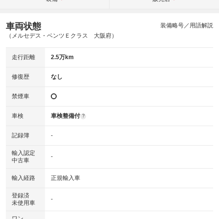
車両状態
装備略号／用語解説
（メルセデス・ベンツＥクラス 大阪府）
走行距離
2.5万km
修復歴
なし
禁煙車
車検
車検整備付
?
記録簿
-
輸入認定
-
中古車
輸入経路
正規輸入車
登録済
-
未使用車
ワン