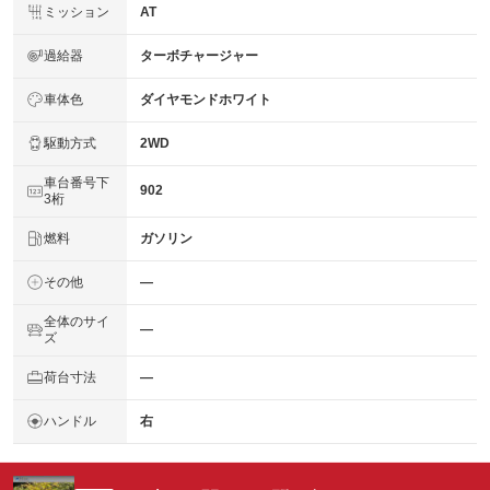
ミッション
AT
過給器
ターボチャージャー
車体色
ダイヤモンドホワイト
駆動方式
2WD
車台番号下
902
3桁
燃料
ガソリン
その他
―
全体のサイ
―
ズ
荷台寸法
―
ハンドル
右