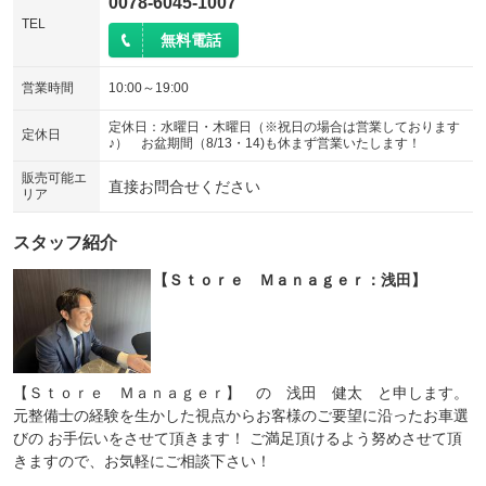
0078-6045-1007
TEL
無料電話
営業時間
10:00～19:00
定休日：水曜日・木曜日（※祝日の場合は営業しております
定休日
♪） お盆期間（8/13・14)も休まず営業いたします！
販売可能エ
直接お問合せください
リア
スタッフ紹介
【Ｓｔｏｒｅ Ｍａｎａｇｅｒ：浅田】
【Ｓｔｏｒｅ Ｍａｎａｇｅｒ】 の 浅田 健太 と申します。
元整備士の経験を生かした視点からお客様のご要望に沿ったお車選
びの お手伝いをさせて頂きます！ ご満足頂けるよう努めさせて頂
きますので、お気軽にご相談下さい！