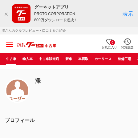
グーネットアプリ
表示
PROTO CORPORATION
800万ダウンロード達成！
澤さんのクルマレビュー・口コミをご紹介
0
お気に入り
閲覧履歴
中古車
輸入車
中古車販売店
新車
車買取
カーリース
整備工場
澤
プロフィール