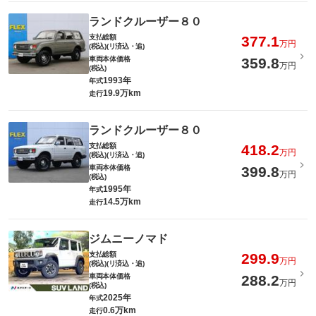
ランドクルーザー８０
支払総額
377.1
万円
(税込)(リ済込・追)
車両本体価格
359.8
万円
(税込)
1993年
年式
19.9万km
走行
ランドクルーザー８０
支払総額
418.2
万円
(税込)(リ済込・追)
車両本体価格
399.8
万円
(税込)
1995年
年式
14.5万km
走行
ジムニーノマド
支払総額
299.9
万円
(税込)(リ済込・追)
車両本体価格
288.2
万円
(税込)
2025年
年式
0.6万km
走行