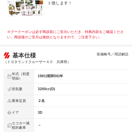
ト致します！
※グークーポンは必ず商談前にご呈示いただき、特典内容をご確認くださ
い。商談後のご呈示は無効となりますので、ご注意下さい。
基本仕様
装備略号／用語解説
（トヨタランドクルーザー４０ 兵庫県）
年式（初度
1981(昭和56)年
登録）
排気量
3200cc(D)
乗車定員
２名
ドア
3D
エコカー減
－
税対象車