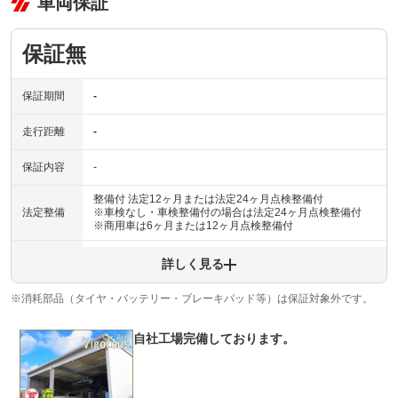
車両保証
保証無
保証期間
-
走行距離
-
保証内容
-
整備付 法定12ヶ月または法定24ヶ月点検整備付
法定整備
※車検なし・車検整備付の場合は法定24ヶ月点検整備付
※商用車は6ヶ月または12ヶ月点検整備付
法定整備
しっかりと整備してから納車させていただきます！
詳しく見る
について
※消耗部品（タイヤ・バッテリー・ブレーキパッド等）は保証対象外です。
自社工場完備しております。