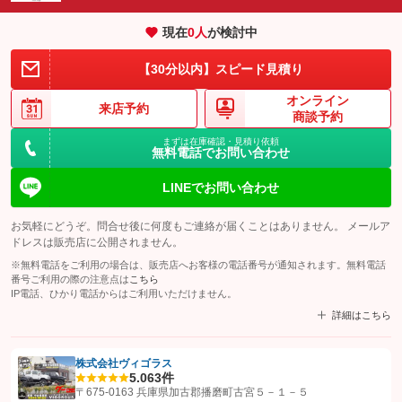
現在
0
人
が検討中
【30分以内】スピード見積り
オンライン
来店予約
商談予約
まずは在庫確認・見積り依頼
無料電話でお問い合わせ
LINEでお問い合わせ
お気軽にどうぞ。問合せ後に何度もご連絡が届くことはありません。 メールア
ドレスは販売店に公開されません。
※無料電話をご利用の場合は、販売店へお客様の電話番号が通知されます。無料電話
番号ご利用の際の注意点は
こちら
IP電話、ひかり電話からはご利用いただけません。
詳細はこちら
株式会社ヴィゴラス
5.0
63件
【STEP1】
認証画面でグーネットを友だち追加してから「許可する」ボタンを押
〒675-0163 兵庫県加古郡播磨町古宮５－１－５