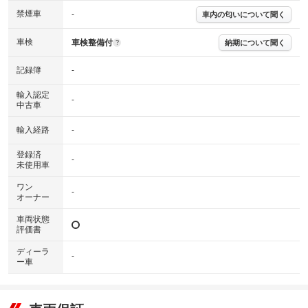
下さい。
禁煙車
-
車内の匂いについて聞く
※実際にお渡しするコンディションチェックシートにつきましては、形式
および表示項目が異なる場合がございます。
※グー鑑定の評価はあくまでも記載している鑑定日の鑑定結果となりま
車検
車検整備付
納期について聞く
?
す。車両情報等の詳細は各販売店へお問い合わせ下さい。
記録簿
-
輸入認定
-
中古車
輸入経路
-
登録済
-
未使用車
ワン
-
オーナー
車両状態
評価書
ディーラ
-
ー車