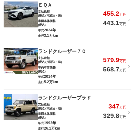
ＥＱＡ
支払総額
455.2
万円
(税込)(リ済込・追)
車両本体価格
443.1
万円
(税込)
2024年
年式
3.1万km
走行
ランドクルーザー７０
支払総額
579.9
万円
(税込)(リ済込・追)
車両本体価格
568.7
万円
(税込)
2014年
年式
5.2万km
走行
ランドクルーザープラド
支払総額
347
万円
(税込)(リ済込・追)
車両本体価格
329.8
万円
(税込)
1993年
年式
26.1万km
走行