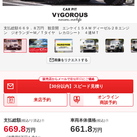
支払総額６６９．８万円 観音開 エンケイ１５ＡＷ ディーゼル２Ｂエンジ
ン ジオランダーＭ／Ｔタイヤ レカロシート ４連ＭＴ
画像をリクエストする
販売店からメールで
最短即日
にご連絡
【30分以内】スピード見積り
オンライン
来店予約
商談予約
支払総額
車両本体価格
(税込/リ済込)
(税込)
669.8
661.8
万円
万円