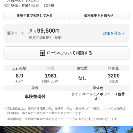
（諸費用8万円を含む）
法定整備：
整備付
保証：
保証無
希望予算で相談してみる
価格変更をお知らせ
99,500
月々
円
通常ローン
詳細を見る
実質年率6.9%・84回
ローンについて相談する
走行距離
年式
修復歴
排気量
8.9
1981
3200
なし
万km
(昭和56)年
cc(D)
車検
車体色
ライトベージュ／ホワイト（色替
車検整備付
え）
支払総額には、車両本体価格の他、保険料、税金、登録等に伴う費用、リサイクル預託金
相当額等、購入時に必要な全ての費用が含まれています。
当該価格は、登録等の時期や地域などについて一定の条件を付した価格になります。