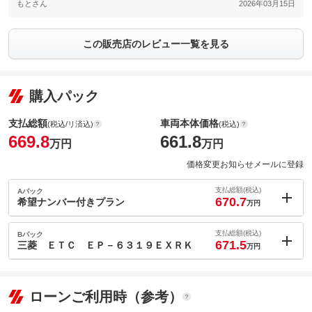
もとさん
2026年03月15日
この販売店のレビュー一覧を見る
購入パック
支払総額
車両本体価格
(税込/リ済込)
(税込)
669.8
661.8
万円
万円
価格変更お知らせメールに登録
支払総額(税込)
Aパック
670.7
希望ナンバー付きプラン
万円
内：オプシ
0.9
ョン価格
支払総額(税込)
Bパック
万円
671.5
(税込)
三菱 ＥＴＣ ＥＰ－６３１９ＥＸＲＫ
万円
車両本体価
661.8
万円
内：オプシ
格
1.7
ョン価格
万円
(税込)
ローンご利用時（参考）
車両本体価
661.8
万円