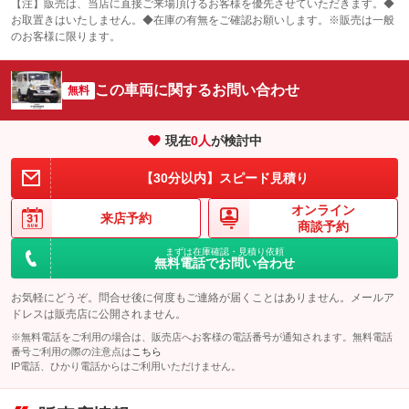
：装備なし
【注】販売は、当店に直接ご来場頂けるお客様を優先させていただきます。◆
お取置きはいたしません。◆在庫の有無をご確認お願いします。※販売は一般
サンルーフ
ABS
TV
：装備なし
：装備なし
：装備なし
のお客様に限ります。
エアコン
Wエアコン
オーディオ：CDまたはCDチェンジャー
：装備あり
：装備なし
：装備あり
この車両に関するお問い合わせ
リフトアップ
パワーステアリング
無料
ビジュアル
：装備なし
：装備あり
：装備なし
ダウンヒルアシストコントロール
アルミホイール：15インチ
：装備なし
：装備あり
現在
0
人
が検討中
パワーウィンドウ
盗難防止システム
革シート
ハーフレザーシート
：装備なし
：装備なし
：装備なし
：装備なし
【30分以内】スピード見積り
アイドリングストップ
ドライブレコーダー
キーレス
LEDヘッドランプ
：装備なし
：装備あり
：装備なし
：装備なし
オンライン
USB入力端子
Bluetooth接続
来店予約
HID(キセノンライト)
ポータブルナビ
：装備なし
：装備なし
商談予約
：装備なし
：装備なし
100V電源
クリーンディーゼル
まずは在庫確認・見積り依頼
バックカメラ
ETC
：装備なし
：装備なし
：装備なし
：装備あり
無料電話でお問い合わせ
センターデフロック
エアロ
スマートキー
：装備なし
：装備なし
：装備なし
お気軽にどうぞ。問合せ後に何度もご連絡が届くことはありません。メールア
レンタカーアップ
展示・試乗車
ドレスは販売店に公開されません。
ローダウン
ランフラットタイヤ
：装備なし
：装備なし
：装備なし
：装備なし
※無料電話をご利用の場合は、販売店へお客様の電話番号が通知されます。無料電話
電動格納ミラー
パワーシート
3列シート
：装備なし
番号ご利用の際の注意点は
こちら
：装備なし
：装備なし
IP電話、ひかり電話からはご利用いただけません。
装備略号／用語解説
ベンチシート
フルフラットシート
：装備なし
：装備なし