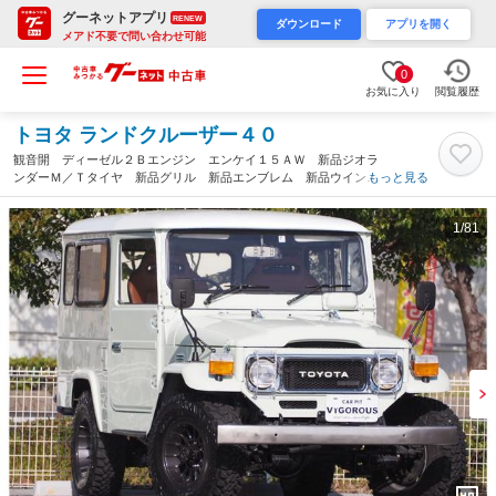
グーネットアプリ
RENEW
ダウンロード
アプリを開く
メアド不要で問い合わせ可能
0
お気に入り
閲覧履歴
トヨタ ランドクルーザー４０
観音開 ディーゼル２Ｂエンジン エンケイ１５ＡＷ 新品ジオラ
ンダーＭ／Ｔタイヤ 新品グリル 新品エンブレム 新品ウインカ
もっと見る
ー レカロシート ４速ＭＴ ＣＤ 前後ドラレコ ＥＴＣ 社外
ショック（兵庫県）
1
/81