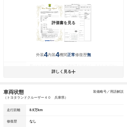
評価書を見る
4
4
外装
内装
機関
修復歴
正常
無
気になるキズやヘコミは補修済みですが、小さなキズやヘ
外装
コミが残っています。
詳しく見る
(車両外装)
キズ・へこみについて問い合わせる
内装
気になる汚れ等が、部分的にあります。
(内装状態)
車両状態
装備略号／用語解説
（トヨタランドクルーザー４０ 兵庫県）
主要機関に不具合はありません。
機関
走行距離
8.9万km
詳細は鑑定書をご確認ください。
修復歴
修復歴
なし
※グー鑑定は保証サービスではございません。購入時は必ず現車をご確認