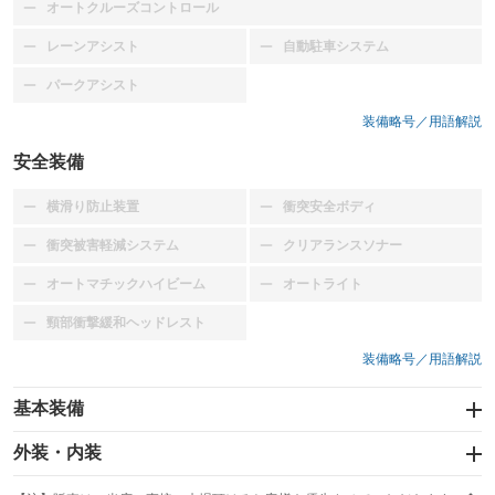
オートクルーズコントロール
：装備なし
レーンアシスト
自動駐車システム
：装備なし
：装備なし
パークアシスト
：装備なし
装備略号／用語解説
安全装備
横滑り防止装置
衝突安全ボディ
：装備なし
：装備なし
衝突被害軽減システム
クリアランスソナー
：装備なし
：装備なし
オートマチックハイビーム
オートライト
：装備なし
：装備なし
頸部衝撃緩和ヘッドレスト
：装備なし
装備略号／用語解説
基本装備
エアバッグ
外装・内装
：装備なし
スライドドア
カーナビ
：装備なし