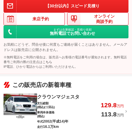
【30分以内】スピード見積り
オンライン
来店予約
商談予約
まずは在庫確認・見積り依頼
無料電話でお問い合わせ
お気軽にどうぞ。問合せ後に何度もご連絡が届くことはありません。メールア
ドレスは販売店に公開されません。
※無料電話をご利用の場合は、販売店へお客様の電話番号が通知されます。無料電話
番号ご利用の際の注意点は
こちら
IP電話、ひかり電話からはご利用いただけません。
この販売店の新着車種
クラウンマジェスタ
支払総額
129.8
万円
(税込)(リ済込)
車両本体価格
113.8
万円
(税込)
2002(平成14)年
年式
16.1万km
走行