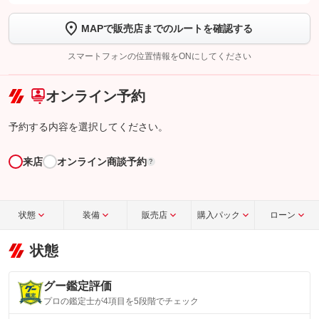
します
MAPで販売店までのルートを確認する
【STEP2】
トーク画面で
ボタンをタップして問い合わせを
完了してください。
スマートフォンの位置情報をONにしてください
こちら
オンライン予約
予約する内容を選択してください。
来店
オンライン商談予約
?
状態
装備
販売店
購入パック
ローン
状態
グー鑑定評価
プロの鑑定士が4項目を5段階でチェック