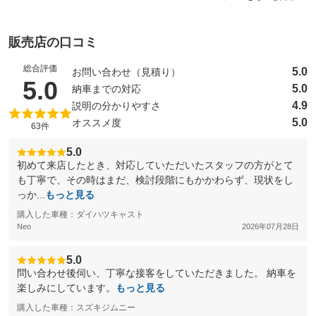
販売店の口コミ
総合評価
5.0
お問い合わせ（見積り）
（5点満点中）
5.0
5.0
納車までの対応
4.9
説明の分かりやすさ
5.0
オススメ度
63件
5.0
初めて来店したとき、対応していただいたスタッフの方がとて
も丁寧で、その時はまだ、検討段階にもかかわらず、現状をし
っか...
もっと見る
購入した車種：ダイハツキャスト
Neo
2026年07月28日
5.0
問い合わせ後伺い、丁寧な接客をしていただきました。 納車を
楽しみにしています。
もっと見る
購入した車種：スズキジムニー