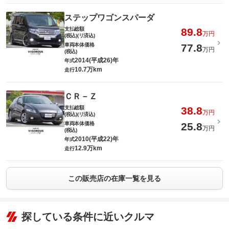
ステップワゴンスパーダ
支払総額
89.8
万円
(税込)(リ済込)
車両本体価格
77.8
万円
(税込)
2014(平成26)年
年式
10.7万km
走行
ＣＲ－Ｚ
支払総額
38.8
万円
(税込)(リ済込)
車両本体価格
25.8
万円
(税込)
2010(平成22)年
年式
12.9万km
走行
この販売店の在庫一覧を見る
探している条件に近いクルマ