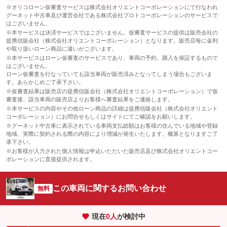
※オリコローン仮審査サービスは株式会社オリエントコーポレーションにて行なわれ
グーネット中古車及び運営会社である株式会社プロトコーポレーションのサービスで
はございません。
※本サービスは決済サービスではございません。仮審査サービスの提供は販売会社の
提携信販会社（株式会社オリエントコーポレーション）となります。販売店毎に金利
や取り扱いローン商品に違いがございます。
※本サービスはローン仮審査のサービスであり、車両の予約、購入を保証するもので
はございません。
ローン仮審査を行なっていても該当車両が販売済みとなってしまう場合もございま
す。あらかじめご了承下さい。
※仮審査結果は販売店の提携信販会社（株式会社オリエントコーポレーション）で仮
審査後、該当車両の販売店よりお客様へ審査結果をご連絡します。
※本サービスの内容やその他ローン商品の詳細は提携信販会社（株式会社オリエント
コーポレーション）にお問合せもしくはサイトにてご確認をお願いします。
※グーネット中古車に表示されている車両支払総額はお客様の住んでいる地域や登録
地域、実際に契約される際の内容により増減が発生いたします。概算となりますご了
承下さい。
※お客様が入力された個人情報は申込いただいた販売店及び株式会社オリエントコー
ポレーションに直接提供されます。
この車両に関するお問い合わせ
無料
現在
0
人
が検討中