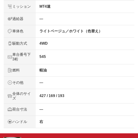
ミッション
MT4速
過給器
―
車体色
ライトベージュ／ホワイト（色替え）
駆動方式
4WD
車台番号下
545
3桁
燃料
軽油
その他
―
全体のサイ
427 / 169 / 193
ズ
荷台寸法
―
ハンドル
右