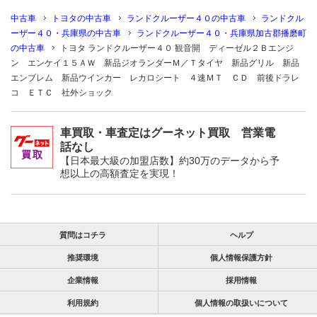
中古車
トヨタの中古車
ランドクルーザー４０の中古車
ランドクル
ーザー４０・兵庫県の中古車
ランドクルーザー４０・兵庫県加古郡播磨町
の中古車
トヨタ ランドクルーザー４０ 観音開 ディーゼル２Ｂエンジ
ン エンケイ１５ＡＷ 新品ジオランダーＭ／Ｔタイヤ 新品グリル 新品
エンブレム 新品ウインカー レカロシート ４速ＭＴ ＣＤ 前後ドラレ
コ ＥＴＣ 社外ショック
車買取・車査定はグーネット買取 営業電
話なし
【日本最大級の加盟店数】約30万のデータから予
想以上の高額査定を実現！
質問はコチラ
ヘルプ
推奨環境
個人情報保護方針
企業情報
採用情報
利用規約
個人情報の取扱いについて