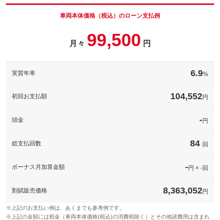
格
パック内容
車両本体価格（税込）のローン支払例
お好きな４桁までの番号を選択していただけます。
99,500
月々
円
パック内容
備考
－
基本性能をしっかりおさえたシンプルモデル ＥＰ６３７Ｂ
Ｒ、ＥＰ６３１８ＥＸＲＫの後継機●アンテナ分離・スピーカー一
6.9
このパックの見積もり依頼（無料）
実質年率
%
体型●ＥＴＣカード有効期限案内●音声案内●ＬＥＤ、ブザー
備考
－
104,552
初回お支払額
円
このパックの見積もり依頼（無料）
-
頭金
円
84
総支払回数
回
-
ボーナス月加算金額
円 × -回
8,363,052
割賦販売価格
円
※上記のお支払い例は、あくまでも参考例です。
※上記の金額には税金（車両本体価格(税込)の消費税除く）とその他諸費用は含まれ