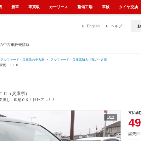
店
新車
車買取
カーリース
整備工場
車検
タイヤ交換
English
ヘルプ
お
）の中古車販売情報
アルファード・兵庫県の中古車
アルファード・兵庫県加古川市の中古車
ム変更 ＥＴＣ
ＴＣ（兵庫県）
受渡し！即納ＯＫ！社外アルミ！
支払総
1
/12
49
諸費用