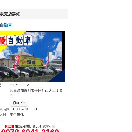
販売店詳細
自動車
所
〒675-0112
兵庫県加古川市平岡町山之上２６
０
コピー
業時間
10：00～20：00
休日
年中無休
電話お問い合わせ
無料
携帯可