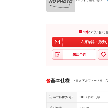
タッフまでお問い合わ…
…
1件
の問い合わ
在庫確認・見積り
来店予約
基本仕様
（トヨタ アルファードＧ 
年式(初度登録)
2006(平成18)後