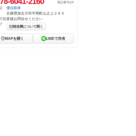
78-6041-2160
電話番号QR
店
優自動車
兵庫県加古川市平岡町山之上２６０
可能
直接お問合せください
ア
陸送費について聞く
MAPを開く
LINEで共有