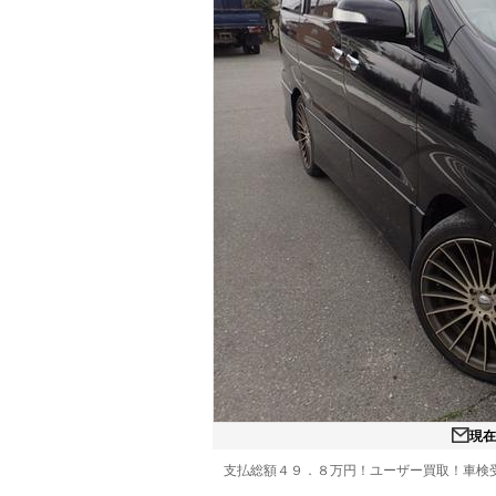
マガジン
車カタログ
自動車ローン
保険
レビュー
価格相場
教習所
用語集
現
支払総額４９．８万円！ユーザー買取！車検