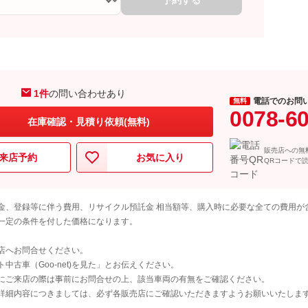
予約する
1件
の問い合わせあり
電話でのお問
無料
0078-6
在庫確認・見積り依頼(無料)
販売店への無
来店予約
お気に入り
QRコードで
金、登録等に伴う費用、リサイクル預託金 相当額等、購入時に必要な全ての費用が
一定の条件を付した価格になります。
店へお問合せください。
古車（Goo-net)を見た」とお伝えください。
にご来店の際は事前にお問合せの上、該当車両の有無をご確認ください。
詳細内容につきましては、必ず各販売店にご確認いただきますようお願いいたしま