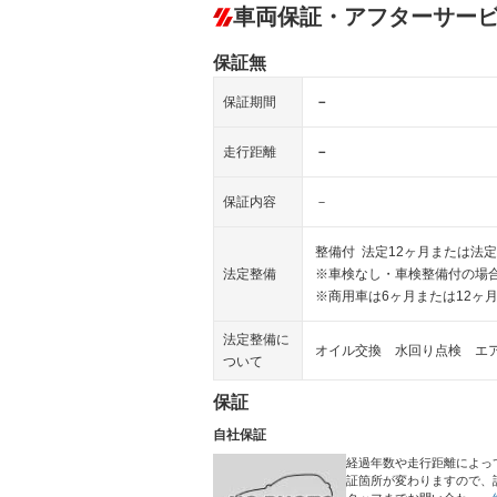
車両保証・アフターサー
保証無
保証期間
－
走行距離
－
保証内容
－
整備付 法定12ヶ月または法定
法定整備
※車検なし・車検整備付の場合
※商用車は6ヶ月または12ヶ
法定整備に
オイル交換 水回り点検 エ
ついて
保証
自社保証
経過年数や走行距離によっ
証箇所が変わりますので、