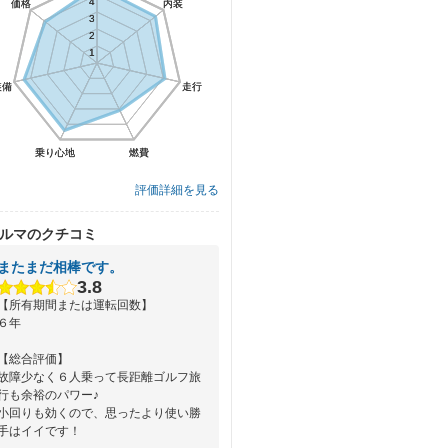
4
4
価格
価格
内装
内装
3
3
2
2
1
1
装備
装備
走行
走行
乗り心地
乗り心地
燃費
燃費
評価詳細を見る
ルマのクチコミ
またまだ相棒です。
3.8
【所有期間または運転回数】
６年
【総合評価】
故障少なく６人乗って長距離ゴルフ旅
行も余裕のパワー♪
小回りも効くので、思ったより使い勝
手はイイです！