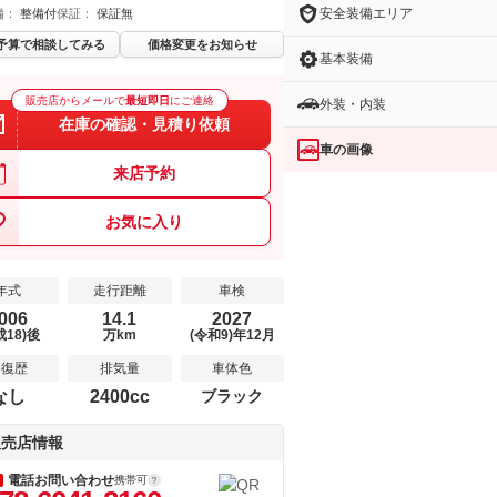
安全装備エリア
備：
整備付
保証：
保証無
予算で相談してみる
価格変更をお知らせ
基本装備
販売店からメールで
最短即日
にご連絡
外装・内装
在庫の確認・見積り依頼
車の画像
来店予約
お気に入り
年式
走行距離
車検
006
14.1
2027
成18)後
万km
(令和9)年12月
修復歴
排気量
車体色
なし
2400cc
ブラック
販売店情報
電話お問い合わせ
携帯可