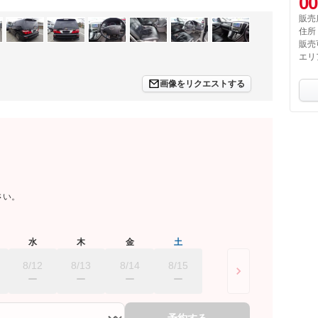
00
販売
住所
販売
エリ
画像をリクエストする
さい。
水
木
金
土
8/12
8/13
8/14
8/15