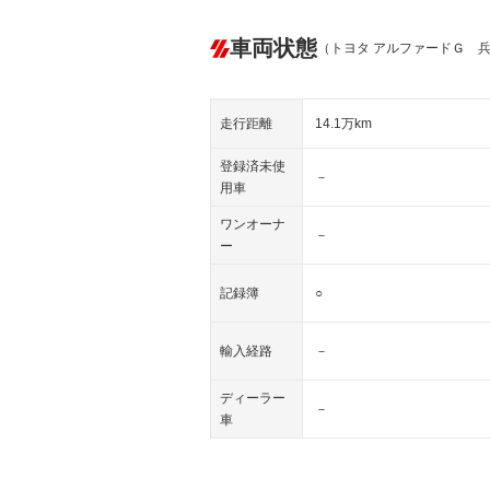
車両状態
（トヨタ アルファードＧ 
走行距離
14.1万km
登録済未使
－
用車
ワンオーナ
－
ー
記録簿
○
輸入経路
－
ディーラー
－
車