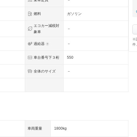
乗車定員
－
燃料
ガソリン
エコカー減税対
－
象車
※
過給器
－
件
車台番号下３桁
550
全体のサイズ
－
車両重量
1800kg