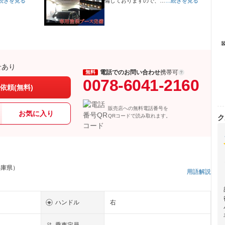
続きを見る
備しておりますので、…
…続きを見る
せあり
電話でのお問い合わせ
携帯可
無料
0078-6041-2160
依頼(無料)
販売店への無料電話番号を
お気に入り
QRコードで読み取れます。
ク
兵庫県）
用語解説
ハンドル
右