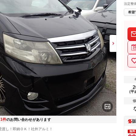
法定整
希望
2
(平
1件
在
のお問い合わせがあります
受渡し！即納ＯＫ！社外アルミ！
無料