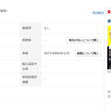
兵庫県）
用語解説
優
修復歴
なし
禁煙車
－
車内の匂いについて聞く
車検
2027(令和9)年12月
納期について聞く
輸入認定中
－
古車
住
車両状態評
－
価書
営
定