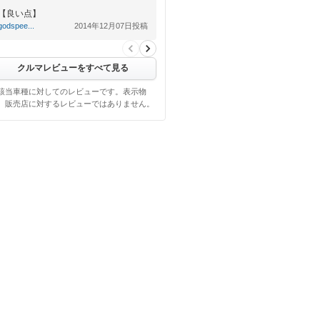
【良い点】
パワーは申し分なく、ワインディング
godspee...
2014年12月07日投稿
も車両重量軽く思いの…
クルマレビューをすべて見る
該当車種に対してのレビューです。表示物
、販売店に対するレビューではありません。