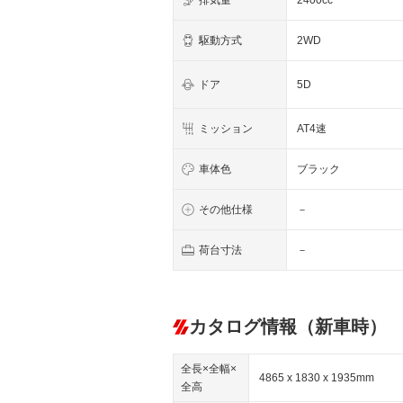
排気量
2400cc
駆動方式
2WD
ドア
5D
ミッション
AT4速
車体色
ブラック
その他仕様
－
荷台寸法
－
カタログ情報（新車時）
全長×全幅×
4865 x 1830 x 1935mm
全高