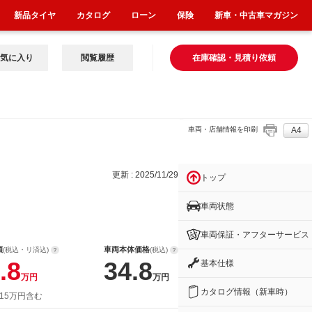
新品タイヤ
カタログ
ローン
保険
新車・中古車マガジン
気に入り
閲覧履歴
在庫確認・見積り依頼
車両・店舗情報を印刷
A4
更新 : 2025/11/29
トップ
車両状態
車両保証・アフターサービス
額
車両本体価格
(税込・リ済込)
(税込)
.8
34.8
基本仕様
万円
万円
カタログ情報（新車時）
 15万円含む