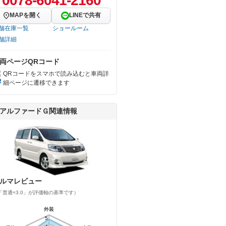
0078-6041-2160
MAPを開く
LINEで共有
舗在庫一覧
ショールーム
舗詳細
両ページQRコード
QRコードをスマホで読み込むと車両詳
細ページに遷移できます
アルファードＧ関連情報
ルマレビュー
「普通=3.0」が評価軸の基準です）
外装
外装
5
5