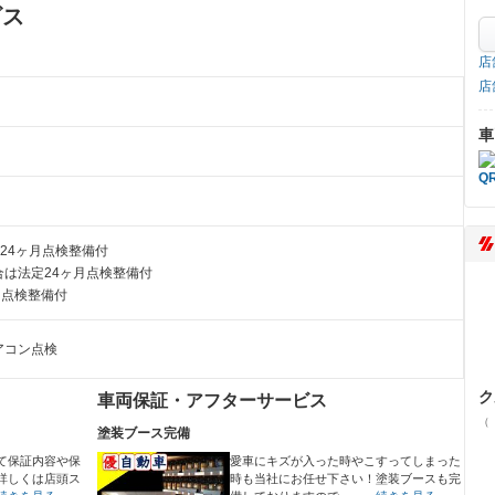
ビス
店
店
車
24ヶ月点検整備付
は法定24ヶ月点検整備付
月点検整備付
アコン点検
ク
車両保証・アフターサービス
（
塗装ブース完備
て保証内容や保
愛車にキズが入った時やこすってしまった
詳しくは店頭ス
時も当社にお任せ下さい！塗装ブースも完