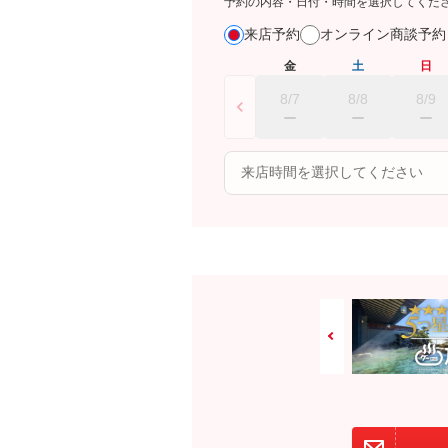
予約の内容・日付・時間を選択してくだ
来店予約
オンライン商談予
金
土
日
8/7
8/8
8/9