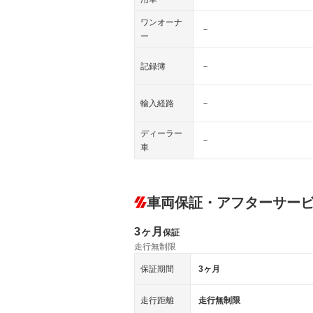
ワンオーナ
－
ー
記録簿
－
輸入経路
－
ディーラー
－
車
車両保証・アフターサー
3ヶ月
保証
走行無制限
保証期間
3ヶ月
走行距離
走行無制限