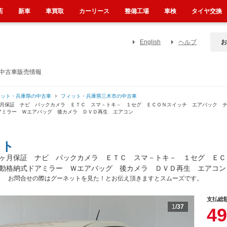
店
新車
車買取
カーリース
整備工場
車検
タイヤ交換
English
ヘルプ
お
の中古車販売情報
ィット・兵庫県の中古車
フィット・兵庫県三木市の中古車
ヶ月保証 ナビ バックカメラ ＥＴＣ スマ－トキ－ １セグ ＥＣＯＮスイッチ エアバック 
アミラー Ｗエアバッグ 後カメラ ＤＶＤ再生 エアコン
ット
ヶ月保証 ナビ バックカメラ ＥＴＣ スマ－トキ－ １セグ ＥＣ
動格納式ドアミラー Ｗエアバッグ 後カメラ ＤＶＤ再生 エアコン
。 お問合せの際はグーネットを見た！とお伝え頂きますとスムーズです。
支払総
1
/37
49