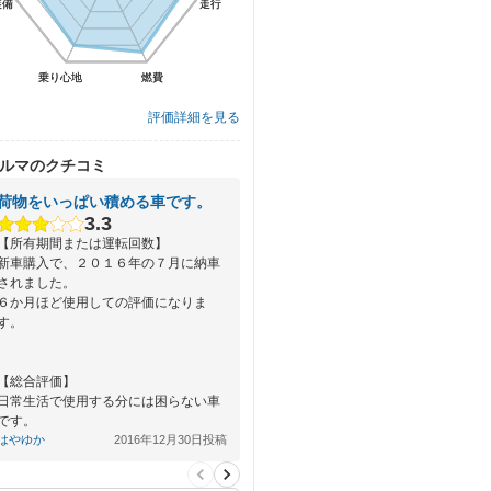
装備
装備
走行
走行
乗り心地
乗り心地
燃費
燃費
評価詳細を見る
ルマのクチコミ
荷物をいっぱい積める車です。
3.3
【所有期間または運転回数】
新車購入で、２０１６年の７月に納車
されました。
６か月ほど使用しての評価になりま
す。
【総合評価】
日常生活で使用する分には困らない車
です。
商品名通り、馴染んでいくような感覚
はやゆか
2016年12月30日投稿
です。
普通に…