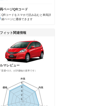
両ページQRコード
QRコードをスマホで読み込むと車両詳
細ページに遷移できます
フィット関連情報
ルマレビュー
「普通=3.0」が評価軸の基準です）
外装
外装
5
5
4
4
価格
価格
内装
内装
3
3
2
2
1
1