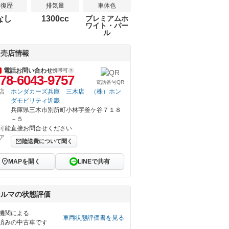
修復歴
排気量
車体色
なし
1300cc
プレミアムホ
ワイト・パー
ル
販売店情報
電話お問い合わせ
携帯可
78-6043-9757
電話番号QR
店
ホンダカーズ兵庫 三木店 （株）ホン
ダモビリティ近畿
兵庫県三木市別所町小林字釜ケ谷７１８
－５
可能
直接お問合せください
ア
陸送費について聞く
MAPを開く
LINEで共有
クルマの状態評価
機関による
車両状態評価書を見る
済みの中古車です