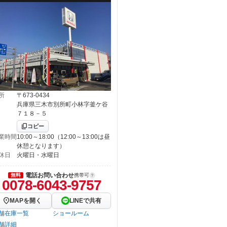
所
〒673-0434
兵庫県三木市別所町小林字釜ケ谷
７１８－５
コピー
業時間
10:00～18:00（12:00～13:00は昼
休憩となります）
休日
火曜日・水曜日
電話お問い合わせ
無料
携帯可
0078-6043-9757
MAPを開く
LINEで共有
舗在庫一覧
ショールーム
舗詳細