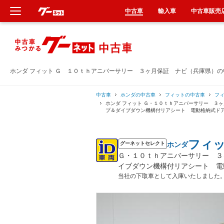
中古車
輸入車
中古車販売
新車
中古車
ホンダ フィット Ｇ １０ｔｈアニバーサリー ３ヶ月保証 ナビ（兵庫県）
輸入車
中古車
ホンダの中古車
フィットの中古車
フ
ホンダ フィット Ｇ・１０ｔｈアニバーサリー ３
プ＆ダイブダウン機構付リアシート 電動格納式ド
クルマ買取
フィ
ホンダ
カーリース
グーネットセレクト
Ｇ・１０ｔｈアニバーサリー ３
イブダウン機構付リアシート 電
タイヤ交換
当社の下取車として入庫いたしました
整備工場
車検