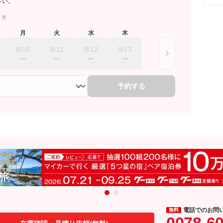
さい。
約
月
火
水
木
8/10
8/11
8/12
8/13
予約する
電話でのお問
無料
0078-6