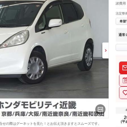
諸費用 
法定整
希望
通常
2
(平
問合せの際はグーネットを見た！とお伝え頂きますとスムーズです。