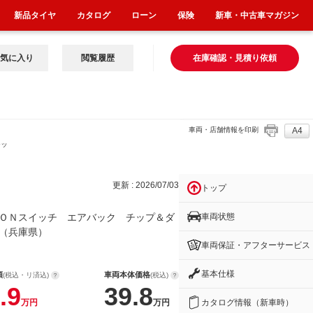
新品タイヤ
カタログ
ローン
保険
新車・中古車マガジン
気に入り
閲覧履歴
在庫確認・見積り依頼
車両・店舗情報を印刷
A4
チッ
更新 : 2026/07/03
トップ
車両状態
ＯＮスイッチ エアバック チップ＆ダ
（兵庫県）
車両保証・アフターサービス
基本仕様
額
車両本体価格
(税込・リ済込)
(税込)
.9
39.8
カタログ情報（新車時）
万円
万円