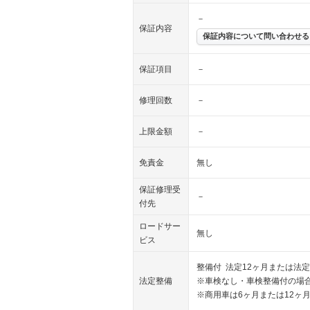
－
保証内容
保証内容について問い合わせる
保証項目
－
修理回数
－
上限金額
－
免責金
無し
保証修理受
－
付先
ロードサー
無し
ビス
整備付 法定12ヶ月または法定
法定整備
※車検なし・車検整備付の場合
※商用車は6ヶ月または12ヶ