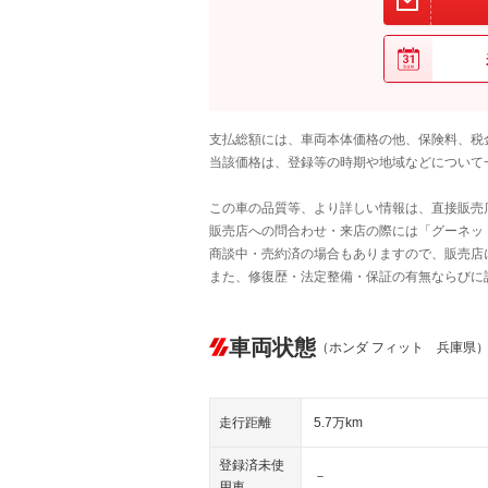
支払総額には、車両本体価格の他、保険料、税
当該価格は、登録等の時期や地域などについて
この車の品質等、より詳しい情報は、直接販売
販売店への問合わせ・来店の際には「グーネット中
商談中・売約済の場合もありますので、販売店
また、修復歴・法定整備・保証の有無ならびに
車両状態
（ホンダ フィット 兵庫県
走行距離
5.7万km
登録済未使
－
用車