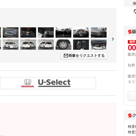
無料
00
販売
画像をリクエストする
住所
販売
エリ
検査
検査