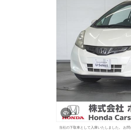
マガジン
車カタログ
自動車ローン
保険
レビュー
価格相場
教習所
用語集
当社の下取車として入庫いたしました。 お