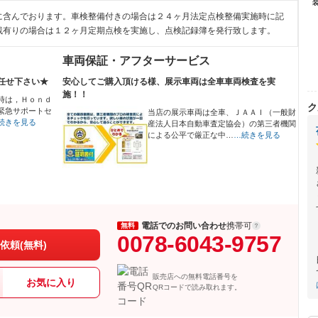
に含んでおります。車検整備付きの場合は２４ヶ月法定点検整備実施時に記
残有りの場合は１２ヶ月定期点検を実施し、点検記録簿を発行致します。
車両保証・アフターサービス
任せ下さい★
安心してご購入頂ける様、展示車両は全車車両検査を実
施！！
時は，Ｈｏｎｄ
ク
緊急サポートセ
当店の展示車両は全車、ＪＡＡＩ（一般財
続きを見る
産法人日本自動車査定協会）の第三者機関
による公平で厳正な中…
…続きを見る
電話でのお問い合わせ
携帯可
無料
0078-6043-9757
依頼(無料)
販売店への無料電話番号を
お気に入り
QRコードで読み取れます。