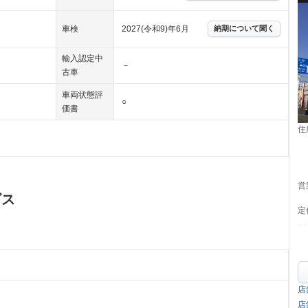
車検
2027(令和9)年6月
納期について聞く
輸入認定中
－
古車
車両状態評
○
価書
住
営
ビス
定
店
店