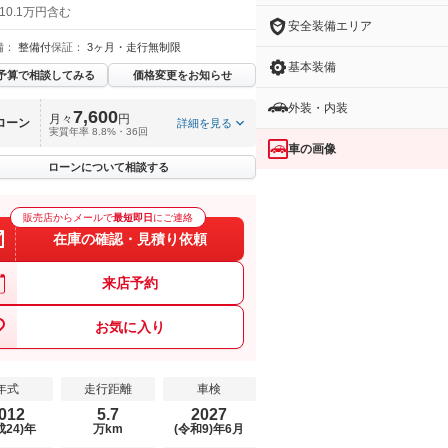
10.1万円含む
安全装備エリア
備：
整備付
保証：
3ヶ月・走行無制限
基本装備
予算で相談してみる
価格変更をお知らせ
外装・内装
7,600
月々
円
ローン
詳細を見る
実質年率 8.8%・36回
車の画像
ローンについて相談する
販売店からメールで
最短即日
にご連絡
在庫の確認・見積り依頼
来店予約
お気に入り
年式
走行距離
車検
012
5.7
2027
成24)年
万km
(令和9)年6月