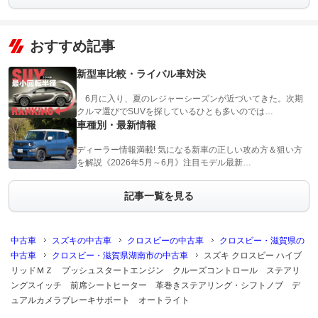
おすすめ記事
新型車比較・ライバル車対決
6月に入り、夏のレジャーシーズンが近づいてきた。次期
クルマ選びでSUVを探しているひとも多いのでは…
車種別・最新情報
ディーラー情報満載! 気になる新車の正しい攻め方＆狙い方
を解説《2026年5月～6月》注目モデル最新…
記事一覧を見る
中古車
スズキの中古車
クロスビーの中古車
クロスビー・滋賀県の
中古車
クロスビー・滋賀県湖南市の中古車
スズキ クロスビー ハイブ
リッドＭＺ プッシュスタートエンジン クルーズコントロール ステアリ
ングスイッチ 前席シートヒーター 革巻きステアリング・シフトノブ デ
ュアルカメラブレーキサポート オートライト