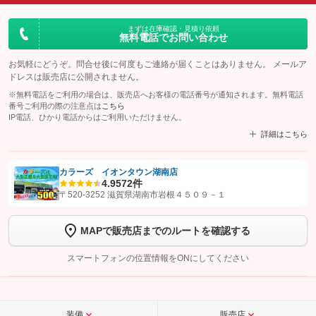
まずは在庫確認・見積り依頼
無料電話でお問い合わせ
お気軽にどうぞ。問合せ後に何度もご連絡が届くことはありません。 メールア
ドレスは販売店に公開されません。
※無料電話をご利用の場合は、販売店へお客様の電話番号が通知されます。無料電話
番号ご利用の際の注意点は
こちら
IP電話、ひかり電話からはご利用いただけません。
詳細はこちら
カラーズ イオンタウン湖南店
4.9
572件
【STEP1】
認証画面でグーネットを友だち追加してから「許可する」ボタンを押
〒520-3252 滋賀県湖南市岩根４５０９－１
します
MAPで販売店までのルートを確認する
【STEP2】
トーク画面で
ボタンをタップして問い合わせを
完了してください。
スマートフォンの位置情報をONにしてください
こちら
装備
販売店