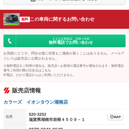
シートエアコン
全周囲カメラ
：装備なし
：装備なし
サイドカメラ
ルーフレール
この車両に関するお問い合わせ
：装備なし
無料
：装備なし
エアサスペンション
ヘッドライトウォッシャー
：装備なし
：装備なし
装備略号／用語解説
まずは在庫確認・見積り依頼
無料電話でお問い合わせ
お気軽にどうぞ。問合せ後に何度もご連絡が届くことはありません。メールア
ドレスは販売店に公開されません。
※無料電話をご利用の場合は、販売店へお客様の電話番号が通知されます。無料電話
番号ご利用の際の注意点は
こちら
IP電話、ひかり電話からはご利用いただけません。
販売店情報
カラーズ イオンタウン湖南店
520-3252
住所
MAP
滋賀県湖南市岩根４５０９－１