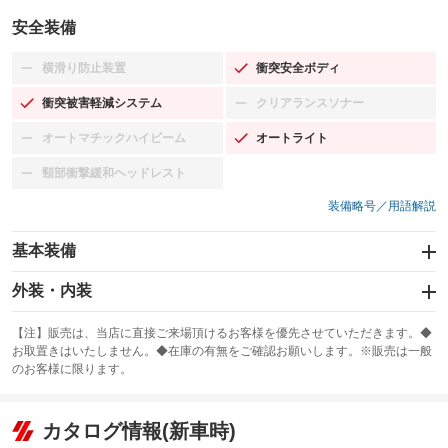
安全装備
横滑り防止装置
衝突安全ボディ
：装備なし
：装備あり
衝突被害軽減システム
クリアランスソナー
：装備あり
：装備なし
オートマチックハイビーム
オートライト
：装備なし
：装備あり
頸部衝撃緩和ヘッドレスト
：装備なし
装備略号／用語解説
基本装備
エアバッグ：運転席/助手席
外装・内装
：装備あり
スライドドア
カーナビ
：装備なし
：装備なし
【注】販売は、当店に直接ご来場頂けるお客様を優先させていただきます。◆
お取置きはいたしません。◆在庫の有無をご確認お願いします。※販売は一般
サンルーフ
ABS
TV
：装備なし
：装備なし
：装備なし
のお客様に限ります。
エアコン
Wエアコン
オーディオ
：装備あり
：装備なし
：装備なし
リフトアップ
パワーステアリング
カタログ情報(新車時)
ビジュアル
：装備なし
：装備あり
：装備なし