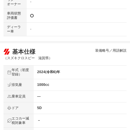
-
オーナー
車両状態
評価書
ディーラ
-
ー車
基本仕様
装備略号／用語解説
（スズキクロスビー 滋賀県）
年式（初度
2024(令和6)年
登録）
排気量
1000cc
乗車定員
―
ドア
5D
エコカー減
－
税対象車