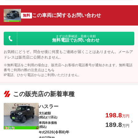
この車両に関するお問い合わせ
無料
まずは在庫確認・見積り依頼
無料電話でお問い合わせ
お気軽にどうぞ。問合せ後に何度もご連絡が届くことはありません。メールア
ドレスは販売店に公開されません。
※無料電話をご利用の場合は、販売店へお客様の電話番号が通知されます。無料電話
番号ご利用の際の注意点は
こちら
IP電話、ひかり電話からはご利用いただけません。
この販売店の新着車種
ハスラー
支払総額
198.8
万円
(税込)(リ済込)
車両本体価格
189.8
万円
(税込)
2026(令和8)年
年式
10km
走行