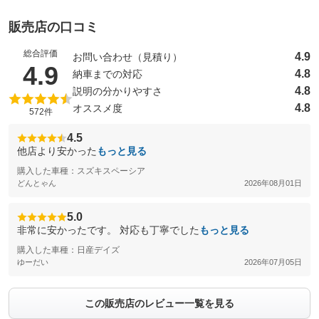
販売店の口コミ
総合評価
4.9
お問い合わせ（見積り）
（5点満点中）
4.9
4.8
納車までの対応
4.8
説明の分かりやすさ
4.8
オススメ度
572件
4.5
他店より安かった
もっと見る
購入した車種：スズキスペーシア
どんとゃん
2026年08月01日
5.0
非常に安かったです。 対応も丁寧でした
もっと見る
購入した車種：日産デイズ
ゆーだい
2026年07月05日
この販売店のレビュー一覧を見る