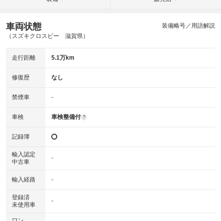
車両状態
装備略号／用語解説
（スズキクロスビー 滋賀県）
走行距離
5.1万km
修復歴
なし
禁煙車
-
車検
車検整備付
?
記録簿
輸入認定
-
中古車
輸入経路
-
登録済
-
未使用車
ワン