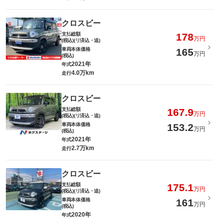
クロスビー
支払総額
178
万円
(税込)(リ済込・追)
車両本体価格
165
万円
(税込)
2021年
年式
4.0万km
走行
クロスビー
支払総額
167.9
万円
(税込)(リ済込・追)
車両本体価格
153.2
万円
(税込)
2021年
年式
2.7万km
走行
クロスビー
支払総額
175.1
万円
(税込)(リ済込・追)
車両本体価格
161
万円
(税込)
2020年
年式