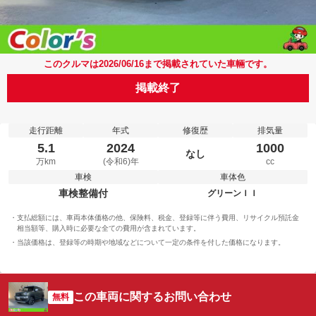
このクルマは2026/06/16まで掲載されていた車輛です。
掲載終了
走行距離
年式
修復歴
排気量
5.1
2024
1000
なし
万km
(令和6)年
cc
車検
車体色
車検整備付
グリーンＩＩ
支払総額には、車両本体価格の他、保険料、税金、登録等に伴う費用、リサイクル預託金
相当額等、購入時に必要な全ての費用が含まれています。
当該価格は、登録等の時期や地域などについて一定の条件を付した価格になります。
この車両に関するお問い合わせ
無料