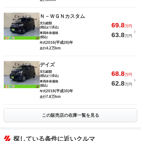
Ｎ－ＷＧＮカスタム
支払総額
69.8
万円
(税込)(リ済込)
車両本体価格
63.8
万円
(税込)
2016(平成28)年
年式
4.2万km
走行
デイズ
支払総額
68.8
万円
(税込)(リ済込)
車両本体価格
62.8
万円
(税込)
2018(平成30)年
年式
7.8万km
走行
この販売店の在庫一覧を見る
探している条件に近いクルマ