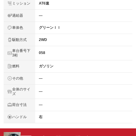
ミッション
AT6速
過給器
―
車体色
グリーンＩＩ
駆動方式
2WD
車台番号下
058
3桁
燃料
ガソリン
その他
―
全体のサイ
―
ズ
荷台寸法
―
ハンドル
右