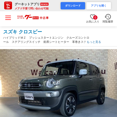
グーネットアプリ
RENEW
ダウンロード
アプリを開く
メアド不要で問い合わせ可能
0
お気に入り
閲覧履歴
スズキ クロスビー
ハイブリッドＭＺ プッシュスタートエンジン クルーズコントロ
ール ステアリングスイッチ 前席シートヒーター 革巻きステア
もっと見る
リング・シフトノブ デュアルカメラブレーキサポート オートラ
イト（滋賀県）