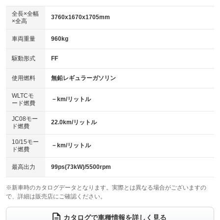
ダウンヒルアシストコントロール
アルミホイール
：装備なし
：装備なし
全長×全幅
3760x1670x1705mm
×全高
パワーウィンドウ
盗難防止システム
革シート
ハーフレザーシート
：装備あり
：装備あり
：装備なし
：装備なし
車両重量
960kg
アイドリングストップ
ドライブレコーダー
キーレス
LEDヘッドランプ
：装備あり
：装備なし
：装備あり
：装備あり
USB入力端子
Bluetooth接続
駆動形式
FF
HID(キセノンライト)
ポータブルナビ
：装備なし
：装備なし
：装備なし
：装備なし
100V電源
クリーンディーゼル
バックカメラ
ETC
使用燃料
無鉛レギュラーガソリン
：装備なし
：装備なし
：装備なし
：装備なし
センターデフロック
エアロ
スマートキー
：装備なし
WLTCモ
：装備なし
：装備あり
－km/リットル
ード燃費
レンタカーアップ
展示・試乗車
ローダウン
ランフラットタイヤ
：装備なし
：装備なし
：装備なし
：装備なし
JC08モー
22.0km/リットル
ド燃費
電動格納ミラー
パワーシート
3列シート
：装備あり
：装備なし
：装備なし
10/15モー
装備略号／用語解説
－km/リットル
ベンチシート
フルフラットシート
ド燃費
：装備なし
：装備なし
チップアップシート
オットマン
：装備なし
：装備なし
最高出力
99ps(73kW)/5500rpm
電動格納サードシート
シートヒーター
：装備なし
：装備なし
※新車時のカタログデータとなります。実際とは異なる場合がございますの
で、詳細は販売店にご確認ください。
ウォークスルー
後席モニター
：装備なし
：装備なし
電動リアゲート
フロントカメラ
カタログで車種情報を詳しく見る
：装備なし
：装備なし