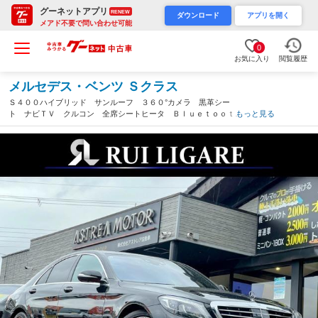
グーネットアプリ
RENEW
ダウンロード
アプリを開く
メアド不要で問い合わせ可能
0
お気に入り
閲覧履歴
メルセデス・ベンツ Ｓクラス
Ｓ４００ハイブリッド サンルーフ ３６０°カメラ 黒革シー
ト ナビＴＶ クルコン 全席シートヒータ Ｂｌｕｅｔｏｏｔ
もっと見る
ｈ パワーシート レーンキープ ステアリングアシスト パワー
トランク ＥＴＣ プッシュスタート スマキー（大阪府）