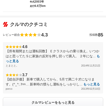
2003年
年式
6.9万km
走行
クルマのクチコミ
4.3
85
レビュー総合
投稿数
4.6
【所有期間または運転回数】 Ｅクラスからの乗り換え。いつか
はと思ってたＳに家族の反対を押し切って購入。 ２年にな...
も
っと見る
とまとと。
2014年11月21日
3.7
【総合評価】 新車で購入してから、5月で満二十才になりま
す。(^_^; ｱﾊﾊ… 新車時の慣らし運転をしっかりし...
もっと見る
porco
2013年02月10日
クルマレビューをもっと見る