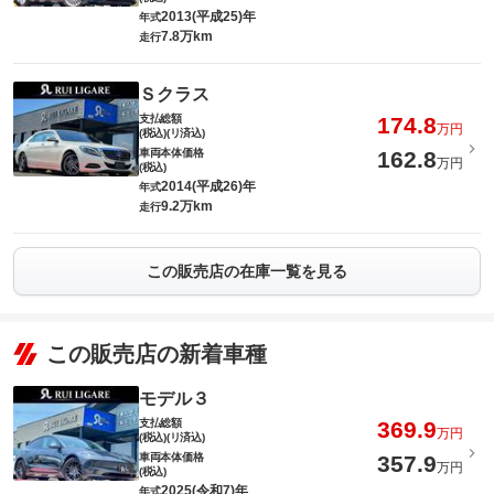
2013(平成25)年
年式
7.8万km
走行
Ｓクラス
支払総額
174.8
万円
(税込)(リ済込)
車両本体価格
162.8
万円
(税込)
2014(平成26)年
年式
9.2万km
走行
この販売店の在庫一覧を見る
この販売店の新着車種
モデル３
支払総額
369.9
万円
(税込)(リ済込)
車両本体価格
357.9
万円
(税込)
2025(令和7)年
年式