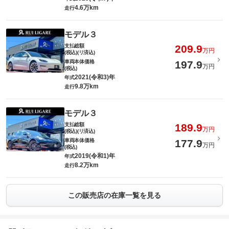
4.6万km
走行
モデル３
支払総額
209.9
万円
(税込)(リ済込)
車両本体価格
197.9
万円
(税込)
2021(令和3)年
年式
9.8万km
走行
モデル３
支払総額
189.9
万円
(税込)(リ済込)
車両本体価格
177.9
万円
(税込)
2019(令和1)年
年式
8.2万km
走行
この販売店の在庫一覧を見る