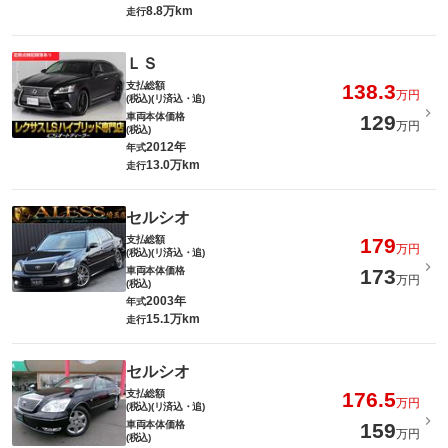
8.8万km
走行
ＬＳ
支払総額
138.3
万円
(税込)(リ済込・追)
車両本体価格
129
万円
(税込)
2012年
年式
13.0万km
走行
セルシオ
支払総額
179
万円
(税込)(リ済込・追)
車両本体価格
173
万円
(税込)
2003年
年式
15.1万km
走行
セルシオ
支払総額
176.5
万円
(税込)(リ済込・追)
車両本体価格
159
万円
(税込)