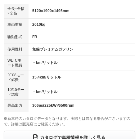
ダウンヒルアシストコントロール
アルミホイール：18インチ
：装備なし
：装備あり
全長×全幅
5120x1900x1495mm
×全高
パワーウィンドウ
盗難防止システム
革シート
ハーフレザーシート
：装備あり
：装備あり
：装備あり
：装備なし
車両重量
2010kg
アイドリングストップ
ドライブレコーダー
キーレス
LEDヘッドランプ
：装備なし
：装備なし
：装備あり
：装備なし
USB入力端子
Bluetooth接続
駆動形式
FR
HID(キセノンライト)
ポータブルナビ
：装備なし
：装備あり
：装備なし
：装備なし
100V電源
クリーンディーゼル
バックカメラ
ETC
使用燃料
無鉛プレミアムガソリン
：装備なし
：装備なし
：装備あり
：装備あり
センターデフロック
エアロ
スマートキー
：装備なし
WLTCモ
：装備なし
：装備なし
－km/リットル
ード燃費
レンタカーアップ
展示・試乗車
ローダウン
ランフラットタイヤ
：装備なし
：装備なし
：装備なし
：装備なし
JC08モー
15.4km/リットル
ド燃費
電動格納ミラー
パワーシート
3列シート
：装備あり
：装備あり
：装備なし
10/15モー
装備略号／用語解説
－km/リットル
ベンチシート
フルフラットシート
ド燃費
：装備なし
：装備なし
チップアップシート
オットマン
：装備なし
：装備なし
最高出力
306ps(225kW)/6500rpm
電動格納サードシート
シートヒーター
：装備なし
：装備あり
※新車時のカタログデータとなります。実際とは異なる場合がございますの
で、詳細は販売店にご確認ください。
ウォークスルー
後席モニター
：装備なし
：装備なし
電動リアゲート
フロントカメラ
カタログで車種情報を詳しく見る
：装備あり
：装備あり