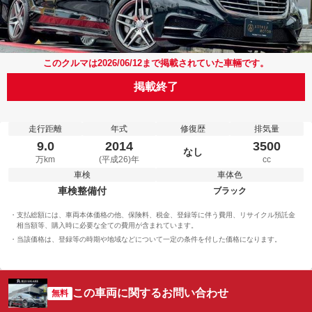
このクルマは2026/06/12まで掲載されていた車輛です。
掲載終了
走行距離
年式
修復歴
排気量
9.0
2014
3500
なし
万km
(平成26)年
cc
車検
車体色
車検整備付
ブラック
支払総額には、車両本体価格の他、保険料、税金、登録等に伴う費用、リサイクル預託金
相当額等、購入時に必要な全ての費用が含まれています。
当該価格は、登録等の時期や地域などについて一定の条件を付した価格になります。
この車両に関するお問い合わせ
無料