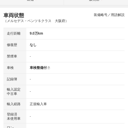
車両状態
装備略号／用語解説
（メルセデス・ベンツＳクラス 大阪府）
走行距離
9.0万km
修復歴
なし
禁煙車
-
車検
車検整備付
?
記録簿
-
輸入認定
-
中古車
輸入経路
正規輸入車
登録済
-
未使用車
ワン