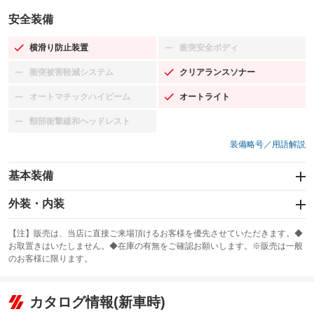
安全装備
横滑り防止装置
衝突安全ボディ
：装備あり
：装備なし
衝突被害軽減システム
クリアランスソナー
：装備なし
：装備あり
オートマチックハイビーム
オートライト
：装備なし
：装備あり
頸部衝撃緩和ヘッドレスト
：装備なし
装備略号／用語解説
基本装備
エアバッグ：運転席/助手席/サイド
外装・内装
：装備あり
スライドドア
カーナビ：HDDナビ
：装備なし
：装備あり
【注】販売は、当店に直接ご来場頂けるお客様を優先させていただきます。◆
お取置きはいたしません。◆在庫の有無をご確認お願いします。※販売は一般
サンルーフ
ABS
TV：フルセグ
：装備あり
：装備あり
：装備あり
のお客様に限ります。
エアコン
Wエアコン
オーディオ：CDまたはCDチェンジャー
：装備あり
：装備なし
：装備あり
リフトアップ
パワーステアリング
カタログ情報(新車時)
ビジュアル：-／DVD再生
：装備なし
：装備あり
：装備あり