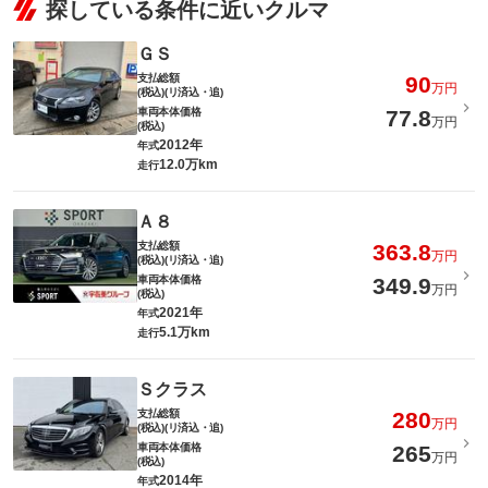
探している条件に近いクルマ
ＧＳ
支払総額
90
万円
(税込)(リ済込・追)
車両本体価格
77.8
万円
(税込)
2012年
年式
12.0万km
走行
Ａ８
支払総額
363.8
万円
(税込)(リ済込・追)
車両本体価格
349.9
万円
(税込)
2021年
年式
5.1万km
走行
Ｓクラス
支払総額
280
万円
(税込)(リ済込・追)
車両本体価格
265
万円
(税込)
2014年
年式