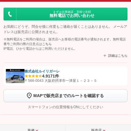
まずは在庫確認・見積り依頼
無料電話でお問い合わせ
お気軽にどうぞ。問合せ後に何度もご連絡が届くことはありません。 メールア
ドレスは販売店に公開されません。
※無料電話をご利用の場合は、販売店へお客様の電話番号が通知されます。無料電話
番号ご利用の際の注意点は
こちら
IP電話、ひかり電話からはご利用いただけません。
詳細はこちら
株式会社ルイリガーレ
4.9
171件
【STEP1】
認証画面でグーネットを友だち追加してから「許可する」ボタンを押
〒566-0043 大阪府摂津市一津屋１－２３－５
します
MAPで販売店までのルートを確認する
【STEP2】
トーク画面で
ボタンをタップして問い合わせを
完了してください。
スマートフォンの位置情報をONにしてください
こちら
装備
販売店