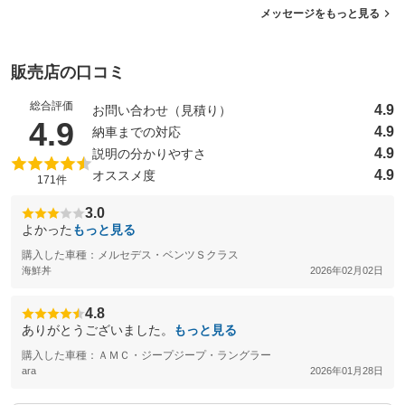
メッセージをもっと見る
販売店の口コミ
総合評価
4.9
お問い合わせ（見積り）
（5点満点中）
4.9
4.9
納車までの対応
4.9
説明の分かりやすさ
4.9
オススメ度
171件
3.0
よかった
もっと見る
購入した車種：メルセデス・ベンツＳクラス
海鮮丼
2026年02月02日
4.8
ありがとうございました。
もっと見る
購入した車種：ＡＭＣ・ジープジープ・ラングラー
ara
2026年01月28日