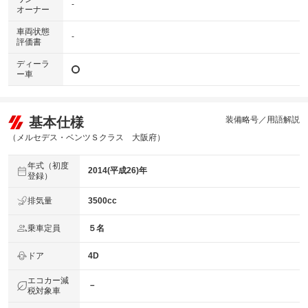
-
オーナー
車両状態
-
評価書
ディーラ
ー車
基本仕様
装備略号／用語解説
（メルセデス・ベンツＳクラス 大阪府）
年式（初度
2014(平成26)年
登録）
排気量
3500cc
乗車定員
５名
ドア
4D
エコカー減
－
税対象車