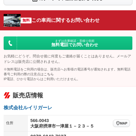
シートエアコン
全周囲カメラ
：装備なし
：装備あり
サイドカメラ
ルーフレール
この車両に関するお問い合わせ
：装備あり
無料
：装備なし
エアサスペンション
ヘッドライトウォッシャー
：装備あり
：装備なし
装備略号／用語解説
まずは在庫確認・見積り依頼
無料電話でお問い合わせ
お気軽にどうぞ。問合せ後に何度もご連絡が届くことはありません。メールア
ドレスは販売店に公開されません。
※無料電話をご利用の場合は、販売店へお客様の電話番号が通知されます。無料電話
番号ご利用の際の注意点は
こちら
IP電話、ひかり電話からはご利用いただけません。
販売店情報
株式会社ルイリガーレ
566-0043
住所
MAP
大阪府摂津市一津屋１－２３－５