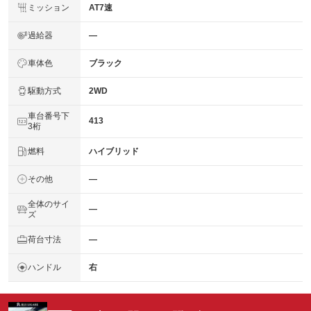
ミッション
AT7速
過給器
―
車体色
ブラック
駆動方式
2WD
車台番号下
413
3桁
燃料
ハイブリッド
その他
―
全体のサイ
―
ズ
荷台寸法
―
ハンドル
右