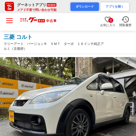
グーネットアプリ
RENEW
ダウンロード
アプリを開く
メアド不要で問い合わせ可能
0
お気に入り
閲覧履歴
三菱 コルト
ラリーアート バージョンＲ ５ＭＴ ターボ １６インチ純正ア
ルミ（京都府）