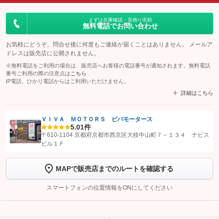
まずは在庫確認・見積り依頼
無料電話でお問い合わせ
お気軽にどうぞ。問合せ後に何度もご連絡が届くことはありません。 メールア
ドレスは販売店に公開されません。
※無料電話をご利用の場合は、販売店へお客様の電話番号が通知されます。無料電話
番号ご利用の際の注意点は
こちら
IP電話、ひかり電話からはご利用いただけません。
詳細はこちら
ＶＩＶＡ ＭＯＴＯＲＳ ビバモータース
5.0
1件
【STEP1】
認証画面でグーネットを友だち追加してから「許可する」ボタンを押
〒610-1104 京都府京都市西京区大枝中山町７－１３４ ナビス
します
ビル１Ｆ
【STEP2】
トーク画面で
ボタンをタップして問い合わせを
MAPで販売店までのルートを確認する
完了してください。
スマートフォンの位置情報をONにしてください
こちら