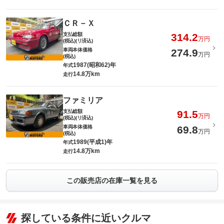
ＣＲ－Ｘ
支払総額
314.2
万円
(税込)(リ済込)
車両本体価格
274.9
万円
(税込)
1987(昭和62)年
年式
14.8万km
走行
ファミリア
支払総額
91.5
万円
(税込)(リ済込)
車両本体価格
69.8
万円
(税込)
1989(平成1)年
年式
14.8万km
走行
この販売店の在庫一覧を見る
探している条件に近いクルマ