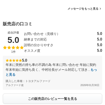
メッセージをもっと見る
販売店の口コミ
総合評価
5.0
お問い合わせ（見積り）
（5点満点中）
5.0
5.0
納車までの対応
5.0
説明の分かりやすさ
5.0
オススメ度
1件
5.0
年末に突然の持ち車の不調の為 年末に問い合わせ 年始に契約
年末年始に気持ち良く、中村社長がメール対応して頂き...
もっ
と見る
購入した車種：トヨタアルファード
アルファード改
2026年01月30日
この販売店のレビュー一覧を見る