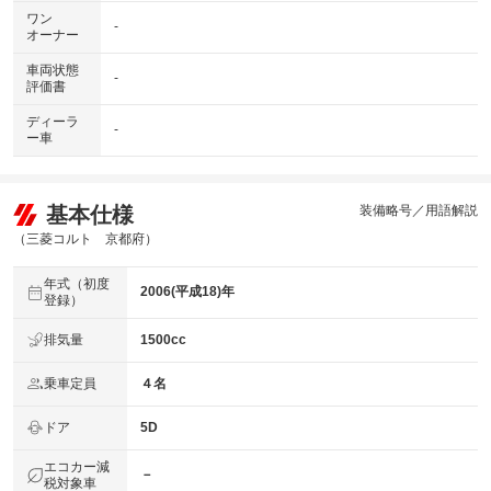
ワン
-
オーナー
車両状態
-
評価書
ディーラ
-
ー車
基本仕様
装備略号／用語解説
（三菱コルト 京都府）
年式（初度
2006(平成18)年
登録）
排気量
1500cc
乗車定員
４名
ドア
5D
エコカー減
－
税対象車