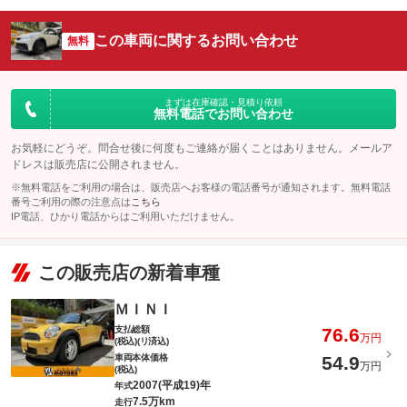
この車両に関するお問い合わせ
無料
まずは在庫確認・見積り依頼
無料電話でお問い合わせ
お気軽にどうぞ。問合せ後に何度もご連絡が届くことはありません。メールア
ドレスは販売店に公開されません。
※無料電話をご利用の場合は、販売店へお客様の電話番号が通知されます。無料電話
番号ご利用の際の注意点は
こちら
IP電話、ひかり電話からはご利用いただけません。
この販売店の新着車種
ＭＩＮＩ
支払総額
76.6
万円
(税込)(リ済込)
車両本体価格
54.9
万円
(税込)
2007(平成19)年
年式
7.5万km
走行