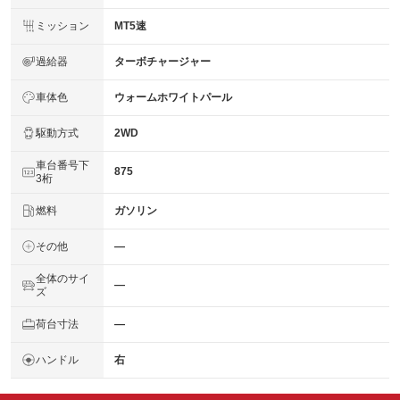
ミッション
MT5速
過給器
ターボチャージャー
車体色
ウォームホワイトパール
駆動方式
2WD
車台番号下
875
3桁
燃料
ガソリン
その他
―
全体のサイ
―
ズ
荷台寸法
―
ハンドル
右