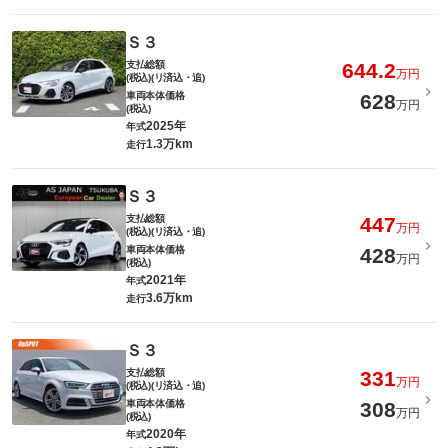
Ｓ３
支払総額
644.2
万円
(税込)(リ済込・追)
車両本体価格
628
万円
(税込)
2025年
年式
1.3万km
走行
Ｓ３
支払総額
447
万円
(税込)(リ済込・追)
車両本体価格
428
万円
(税込)
2021年
年式
3.6万km
走行
Ｓ３
支払総額
331
万円
(税込)(リ済込・追)
車両本体価格
308
万円
(税込)
2020年
年式