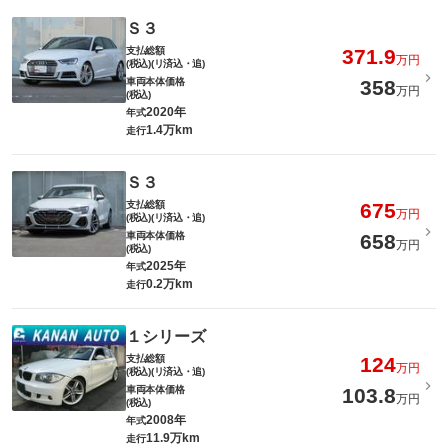
Ｓ３
支払総額
371.9
万円
(税込)(リ済込・追)
車両本体価格
358
万円
(税込)
2020年
年式
1.4万km
走行
Ｓ３
支払総額
675
万円
(税込)(リ済込・追)
車両本体価格
658
万円
(税込)
2025年
年式
0.2万km
走行
１シリーズ
支払総額
124
万円
(税込)(リ済込・追)
車両本体価格
103.8
万円
(税込)
2008年
年式
11.9万km
走行