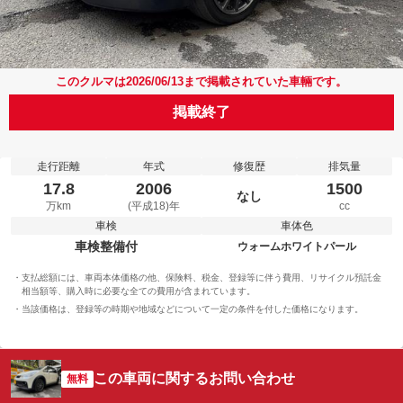
このクルマは2026/06/13まで掲載されていた車輛です。
掲載終了
走行距離
年式
修復歴
排気量
17.8
2006
1500
なし
万km
(平成18)年
cc
車検
車体色
車検整備付
ウォームホワイトパール
支払総額には、車両本体価格の他、保険料、税金、登録等に伴う費用、リサイクル預託金
相当額等、購入時に必要な全ての費用が含まれています。
当該価格は、登録等の時期や地域などについて一定の条件を付した価格になります。
この車両に関するお問い合わせ
無料