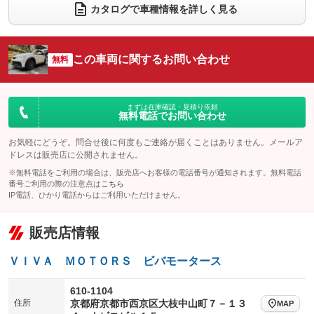
電動リアゲート
フロントカメラ
カタログで車種情報を詳しく見る
：装備なし
：装備なし
シートエアコン
全周囲カメラ
：装備なし
：装備なし
サイドカメラ
ルーフレール
この車両に関するお問い合わせ
：装備なし
無料
：装備なし
エアサスペンション
ヘッドライトウォッシャー
：装備なし
：装備なし
装備略号／用語解説
まずは在庫確認・見積り依頼
無料電話でお問い合わせ
お気軽にどうぞ。問合せ後に何度もご連絡が届くことはありません。メールア
ドレスは販売店に公開されません。
※無料電話をご利用の場合は、販売店へお客様の電話番号が通知されます。無料電話
番号ご利用の際の注意点は
こちら
IP電話、ひかり電話からはご利用いただけません。
販売店情報
ＶＩＶＡ ＭＯＴＯＲＳ ビバモータース
610-1104
住所
京都府京都市西京区大枝中山町７－１３
MAP