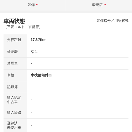
装備
販売店
車両状態
装備略号／用語解説
（三菱コルト 京都府）
走行距離
17.8万km
修復歴
なし
禁煙車
-
車検
車検整備付
?
記録簿
-
輸入認定
-
中古車
輸入経路
-
登録済
-
未使用車