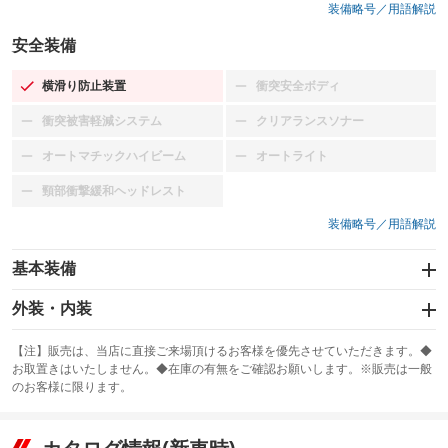
装備略号／用語解説
安全装備
横滑り防止装置
衝突安全ボディ
：装備あり
：装備なし
衝突被害軽減システム
クリアランスソナー
：装備なし
：装備なし
オートマチックハイビーム
オートライト
：装備なし
：装備なし
頸部衝撃緩和ヘッドレスト
：装備なし
装備略号／用語解説
基本装備
エアバッグ：運転席/助手席
外装・内装
：装備あり
スライドドア
カーナビ
：装備なし
：装備なし
【注】販売は、当店に直接ご来場頂けるお客様を優先させていただきます。◆
お取置きはいたしません。◆在庫の有無をご確認お願いします。※販売は一般
サンルーフ
ABS
TV
：装備なし
：装備あり
：装備なし
のお客様に限ります。
エアコン
Wエアコン
オーディオ
：装備あり
：装備なし
：装備なし
リフトアップ
パワーステアリング