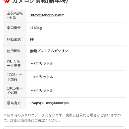
カタログ情報(新車時)
ビジュアル
：装備なし
：装備あり
：装備なし
ダウンヒルアシストコントロール
アルミホイール
：装備なし
：装備なし
全長×全幅
3925x1695x1535mm
×全高
パワーウィンドウ
盗難防止システム
革シート
ハーフレザーシート
：装備あり
：装備なし
：装備なし
：装備なし
車両重量
1140kg
アイドリングストップ
ドライブレコーダー
キーレス
LEDヘッドランプ
：装備なし
：装備なし
：装備あり
：装備なし
USB入力端子
Bluetooth接続
駆動形式
FF
HID(キセノンライト)
ポータブルナビ
：装備なし
：装備なし
：装備あり
：装備なし
100V電源
クリーンディーゼル
バックカメラ
ETC
使用燃料
無鉛プレミアムガソリン
：装備なし
：装備なし
：装備なし
：装備なし
センターデフロック
エアロ
スマートキー
：装備なし
WLTCモ
：装備なし
：装備なし
－km/リットル
ード燃費
レンタカーアップ
展示・試乗車
ローダウン
ランフラットタイヤ
：装備なし
：装備なし
：装備あり
：装備なし
JC08モー
－km/リットル
ド燃費
電動格納ミラー
パワーシート
3列シート
：装備なし
：装備なし
：装備なし
10/15モー
装備略号／用語解説
－km/リットル
ベンチシート
フルフラットシート
ド燃費
：装備なし
：装備なし
チップアップシート
オットマン
：装備なし
：装備なし
最高出力
154ps(113kW)/6000rpm
電動格納サードシート
シートヒーター
：装備なし
：装備なし
※新車時のカタログデータとなります。実際とは異なる場合がございますの
で、詳細は販売店にご確認ください。
ウォークスルー
後席モニター
：装備なし
：装備なし