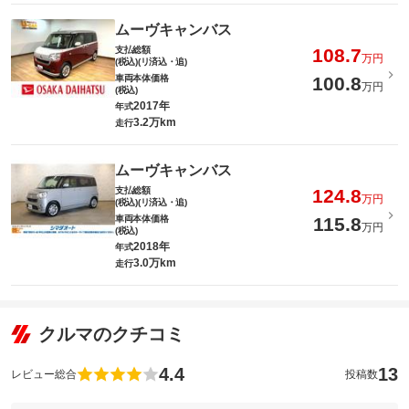
ムーヴキャンバス
支払総額
108.7
万円
(税込)(リ済込・追)
車両本体価格
100.8
万円
(税込)
2017年
年式
3.2万km
走行
ムーヴキャンバス
支払総額
124.8
万円
(税込)(リ済込・追)
車両本体価格
115.8
万円
(税込)
2018年
年式
3.0万km
走行
クルマのクチコミ
4.4
13
レビュー総合
投稿数