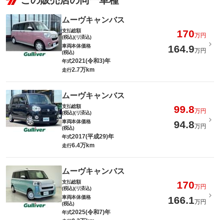
この販売店の同一車種
ムーヴキャンバス
支払総額
170
万円
(税込)(リ済込)
車両本体価格
164.9
万円
(税込)
2021(令和3)年
年式
2.7万km
走行
ムーヴキャンバス
支払総額
99.8
万円
(税込)(リ済込)
車両本体価格
94.8
万円
(税込)
2017(平成29)年
年式
6.4万km
走行
ムーヴキャンバス
支払総額
170
万円
(税込)(リ済込)
車両本体価格
166.1
万円
(税込)
2025(令和7)年
年式