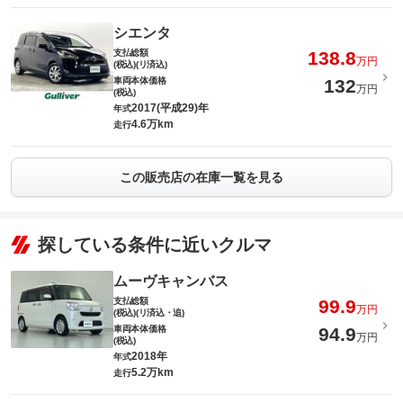
シエンタ
支払総額
138.8
万円
(税込)(リ済込)
車両本体価格
132
万円
(税込)
2017(平成29)年
年式
4.6万km
走行
この販売店の在庫一覧を見る
探している条件に近いクルマ
ムーヴキャンバス
支払総額
99.9
万円
(税込)(リ済込・追)
車両本体価格
94.9
万円
(税込)
2018年
年式
5.2万km
走行