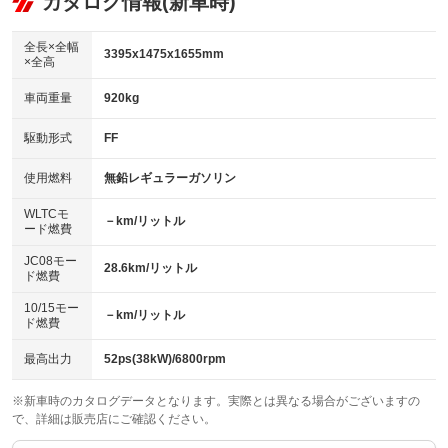
カタログ情報(新車時)
：装備なし
：装備あり
ビジュアル：-／DVD再生
：装備あり
ダウンヒルアシストコントロール
：装備なし
アルミホイール
全長×全幅
：装備なし
3395x1475x1655mm
×全高
パワーウィンドウ
盗難防止システム
：装備あり
：装備あり
革シート
ハーフレザーシート
：装備なし
：装備なし
車両重量
920kg
アイドリングストップ
ドライブレコーダー
：装備あり
：装備なし
キーレス
LEDヘッドランプ
：装備あり
：装備なし
USB入力端子
Bluetooth接続
駆動形式
FF
：装備なし
：装備あり
HID(キセノンライト)
ポータブルナビ
：装備なし
：装備なし
100V電源
クリーンディーゼル
使用燃料
無鉛レギュラーガソリン
：装備なし
：装備なし
バックカメラ
ETC
：装備あり
：装備あり
センターデフロック
：装備なし
WLTCモ
エアロ
スマートキー
－km/リットル
：装備なし
：装備あり
ード燃費
レンタカーアップ
展示・試乗車
：装備なし
：装備なし
ローダウン
ランフラットタイヤ
：装備なし
：装備なし
JC08モー
28.6km/リットル
ド燃費
電動格納ミラー
：装備あり
パワーシート
3列シート
：装備なし
：装備なし
10/15モー
装備略号／用語解説
－km/リットル
ド燃費
ベンチシート
フルフラットシート
：装備あり
：装備あり
チップアップシート
オットマン
最高出力
52ps(38kW)/6800rpm
：装備なし
：装備なし
電動格納サードシート
シートヒーター
：装備なし
：装備なし
※新車時のカタログデータとなります。実際とは異なる場合がございますの
で、詳細は販売店にご確認ください。
ウォークスルー
後席モニター
：装備なし
：装備なし