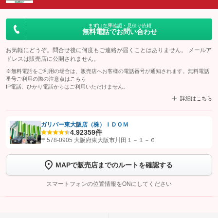
まずは在庫確認・見積り依頼
無料電話でお問い合わせ
お気軽にどうぞ。問合せ後に何度もご連絡が届くことはありません。 メールア
ドレスは販売店に公開されません。
※無料電話をご利用の場合は、販売店へお客様の電話番号が通知されます。無料電話
番号ご利用の際の注意点は
こちら
IP電話、ひかり電話からはご利用いただけません。
詳細はこちら
ガリバー東大阪店（株）ＩＤＯＭ
4.9
2359件
【STEP1】
認証画面でグーネットを友だち追加してから「許可する」ボタンを押
〒578-0905 大阪府東大阪市川田１－１－６
します
MAPで販売店までのルートを確認する
【STEP2】
トーク画面で
ボタンをタップして問い合わせを
完了してください。
スマートフォンの位置情報をONにしてください
こちら