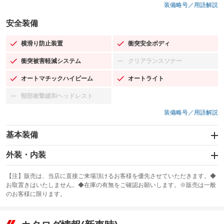
装備略号／用語解説
安全装備
横滑り防止装置
衝突安全ボディ
：装備あり
：装備あり
衝突被害軽減システム
クリアランスソナー
：装備あり
：装備なし
オートマチックハイビーム
オートライト
：装備あり
：装備あり
頸部衝撃緩和ヘッドレスト
：装備なし
装備略号／用語解説
基本装備
エアバッグ：運転席/助手席/サイド
外装・内装
：装備あり
スライドドア：両面電動
カーナビ：SDナビ
：装備あり
：装備あり
【注】販売は、当店に直接ご来場頂けるお客様を優先させていただきます。◆
お取置きはいたしません。◆在庫の有無をご確認お願いします。※販売は一般
サンルーフ
ABS
TV：フルセグ
：装備なし
：装備あり
：装備あり
のお客様に限ります。
エアコン
Wエアコン
オーディオ：CDまたはCDチェンジャー／ミュージックプレイヤー接続
：装備あり
：装備なし
：装備あり
可／ミュージックサーバー
リフトアップ
パワーステアリング