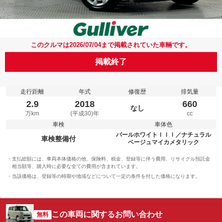
このクルマは2026/07/04まで掲載されていた車輛です。
掲載終了
走行距離
年式
修復歴
排気量
2.9
2018
660
なし
万km
(平成30)年
cc
車検
車体色
パールホワイトＩＩＩ／ナチュラル
車検整備付
ベージュマイカメタリック
支払総額には、車両本体価格の他、保険料、税金、登録等に伴う費用、リサイクル預託金
相当額等、購入時に必要な全ての費用が含まれています。
当該価格は、登録等の時期や地域などについて一定の条件を付した価格になります。
この車両に関するお問い合わせ
無料