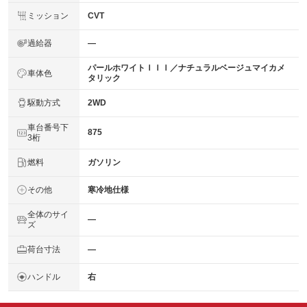
ミッション
CVT
過給器
―
パールホワイトＩＩＩ／ナチュラルベージュマイカメ
車体色
タリック
駆動方式
2WD
車台番号下
875
3桁
燃料
ガソリン
その他
寒冷地仕様
全体のサイ
―
ズ
荷台寸法
―
ハンドル
右