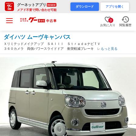
グーネットアプリ
RENEW
ダウンロード
アプリを開く
メアド不要で問い合わせ可能
0
お気に入り
閲覧履歴
ダイハツ ムーヴキャンバス
Ｘリミテッドメイクアップ ＳＡＩＩＩ ＳｔｒａｄａナビＴＶ
３６０カメラ 両側パワースライドドア 衝突軽減ブレーキ レー
もっと見る
ンアシスト オートハイビーム スマートキー プッシュスター
ト アイドリングストップ ＥＴＣ（大阪府）