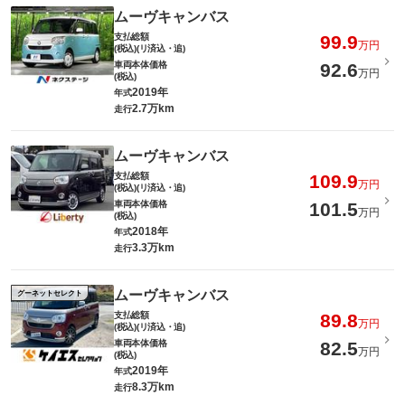
ムーヴキャンバス
支払総額
99.9
万円
(税込)(リ済込・追)
車両本体価格
92.6
万円
(税込)
2019年
年式
2.7万km
走行
ムーヴキャンバス
支払総額
109.9
万円
(税込)(リ済込・追)
車両本体価格
101.5
万円
(税込)
2018年
年式
3.3万km
走行
ムーヴキャンバス
グーネットセレクト
支払総額
89.8
万円
(税込)(リ済込・追)
車両本体価格
82.5
万円
(税込)
2019年
年式
8.3万km
走行