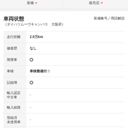
装備
販売店
車両状態
装備略号／用語解説
（ダイハツムーヴキャンバス 大阪府）
走行距離
2.9万km
修復歴
なし
禁煙車
車検
車検整備付
?
記録簿
輸入認定
-
中古車
輸入経路
-
登録済
-
未使用車