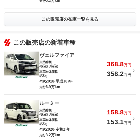
0.2万km
走行
この販売店の在庫一覧を見る
この販売店の新着車種
ヴェルファイア
支払総額
368.8
万円
(税込)(リ済込)
車両本体価格
358.2
万円
(税込)
2018(平成30)年
年式
6.9万km
走行
ルーミー
支払総額
158.8
万円
(税込)(リ済込)
車両本体価格
153.1
万円
(税込)
2020(令和2)年
年式
3.2万km
走行