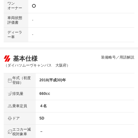
ワン
オーナー
車両状態
-
評価書
ディーラ
-
ー車
基本仕様
装備略号／用語解説
（ダイハツムーヴキャンバス 大阪府）
年式（初度
2018(平成30)年
登録）
排気量
660cc
乗車定員
４名
ドア
5D
エコカー減
－
税対象車