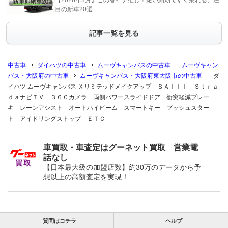
【2026年3月】この春イチ推し！短い納期ですぐ乗れる、注
目の新車20選
記事一覧を見る
中古車
ダイハツの中古車
ムーヴキャンバスの中古車
ムーヴキャン
バス・大阪府の中古車
ムーヴキャンバス・大阪府東大阪市の中古車
ダ
イハツ ムーヴキャンバス Ｘリミテッドメイクアップ ＳＡＩＩＩ Ｓｔｒａ
ｄａナビＴＶ ３６０カメラ 両側パワースライドドア 衝突軽減ブレー
キ レーンアシスト オートハイビーム スマートキー プッシュスター
ト アイドリングストップ ＥＴＣ
車買取・車査定はグーネット買取 営業電
話なし
【日本最大級の加盟店数】約30万のデータから予
想以上の高額査定を実現！
質問はコチラ
ヘルプ