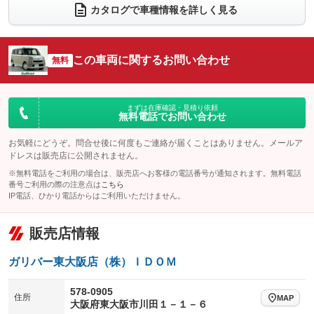
カタログで車種情報を詳しく見る
電動リアゲート
フロントカメラ
：装備なし
：装備あり
シートエアコン
全周囲カメラ
：装備なし
：装備あり
この車両に関するお問い合わせ
サイドカメラ
無料
ルーフレール
：装備あり
：装備なし
エアサスペンション
ヘッドライトウォッシャー
：装備なし
：装備なし
装備略号／用語解説
まずは在庫確認・見積り依頼
無料電話でお問い合わせ
お気軽にどうぞ。問合せ後に何度もご連絡が届くことはありません。メールア
ドレスは販売店に公開されません。
※無料電話をご利用の場合は、販売店へお客様の電話番号が通知されます。無料電話
番号ご利用の際の注意点は
こちら
IP電話、ひかり電話からはご利用いただけません。
販売店情報
ガリバー東大阪店（株）ＩＤＯＭ
578-0905
住所
MAP
大阪府東大阪市川田１－１－６