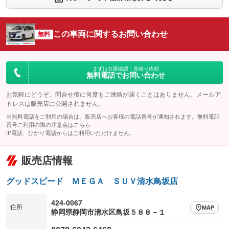
：装備なし
：装備なし
シートエアコン
全周囲カメラ
：装備なし
：装備なし
この車両に関するお問い合わせ
サイドカメラ
無料
ルーフレール
：装備なし
：装備なし
エアサスペンション
ヘッドライトウォッシャー
：装備なし
：装備なし
装備略号／用語解説
まずは在庫確認・見積り依頼
無料電話でお問い合わせ
お気軽にどうぞ。問合せ後に何度もご連絡が届くことはありません。メールア
ドレスは販売店に公開されません。
※無料電話をご利用の場合は、販売店へお客様の電話番号が通知されます。無料電話
番号ご利用の際の注意点は
こちら
IP電話、ひかり電話からはご利用いただけません。
販売店情報
グッドスピード ＭＥＧＡ ＳＵＶ清水鳥坂店
424-0067
住所
MAP
静岡県静岡市清水区鳥坂５８８－１