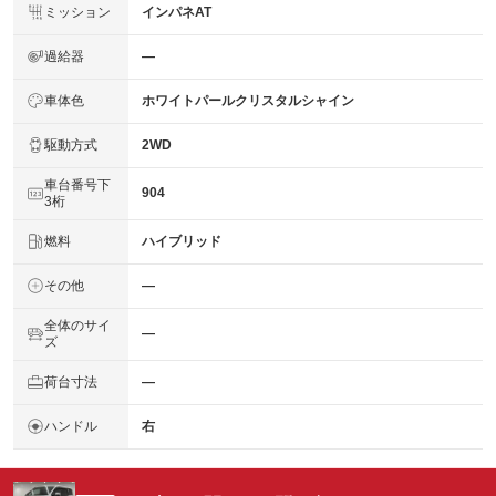
ミッション
インパネAT
過給器
―
車体色
ホワイトパールクリスタルシャイン
駆動方式
2WD
車台番号下
904
3桁
燃料
ハイブリッド
その他
―
全体のサイ
―
ズ
荷台寸法
―
ハンドル
右