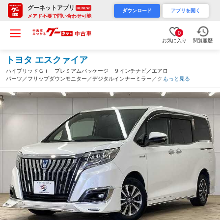
グーネットアプリ
RENEW
ダウンロード
アプリを開く
メアド不要で問い合わせ可能
0
お気に入り
閲覧履歴
トヨタ エスクァイア
ハイブリッドＧｉ プレミアムパッケージ ９インチナビ／エアロ
パーツ／フリップダウンモニター／デジタルインナーミラー／クル
もっと見る
ーズコントントロール／シートヒーター／ステアリングヒーター／
バックカメラ／コーナーセンサー／ＥＴＣ（静岡県）