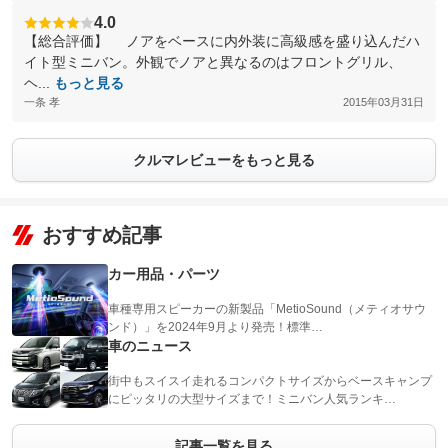
4.0
【総合評価】 ノアをベースに内外装に高級感を盛り込んだハ
イト型ミニバン。外観でノアと異なるのはフロントグリル、
ヘ...
もっと見る
一条 孝
2015年03月31日
クルマレビューをもっと見る
おすすめ記事
カー用品・パーツ
車種専用スピーカーの新製品「MetioSound（メティオサウ
ンド）」を2024年9月より発売！標準…
車のニュース
街中もスイスイ走れるコンパクトサイズからベースキャンプ
にピッタリの大型サイズまで！ミニバン人気ランキ…
記事一覧を見る