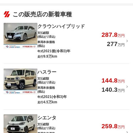
この販売店の新着車種
クラウンハイブリッド
支払総額
287.8
万円
(税込)(リ済込)
車両本体価格
277
万円
(税込)
2021後(令和3)年
年式
9.9万km
走行
ハスラー
支払総額
144.8
万円
(税込)(リ済込)
車両本体価格
140.3
万円
(税込)
2021(令和3)年
年式
4.5万km
走行
シエンタ
支払総額
259.8
万円
(税込)(リ済込)