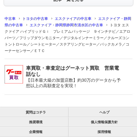
中古車
トヨタの中古車
エスクァイアの中古車
エスクァイア・静岡
県の中古車
エスクァイア・静岡県静岡市清水区の中古車
トヨタ エス
クァイア ハイブリッドＧｉ プレミアムパッケージ ９インチナビ／エアロ
パーツ／フリップダウンモニター／デジタルインナーミラー／クルーズコン
トントロール／シートヒーター／ステアリングヒーター／バックカメラ／コ
ーナーセンサー／ＥＴＣ
車買取・車査定はグーネット買取 営業電
話なし
【日本最大級の加盟店数】約30万のデータから予
想以上の高額査定を実現！
質問はコチラ
ヘルプ
推奨環境
個人情報保護方針
企業情報
採用情報