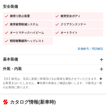
安全装備
横滑り防止装置
衝突安全ボディ
：装備あり
：装備あり
衝突被害軽減システム
クリアランスソナー
：装備あり
：装備あり
オートマチックハイビーム
オートライト
：装備あり
：装備あり
頸部衝撃緩和ヘッドレスト
：装備あり
装備略号／用語解説
基本装備
エアバッグ：運転席/助手席/サイド
外装・内装
：装備あり
スライドドア：両面電動
カーナビ：SDナビ
：装備あり
：装備あり
【注】販売は、当店に直接ご来場頂けるお客様を優先させていただきます。◆
お取置きはいたしません。◆在庫の有無をご確認お願いします。※販売は一般
サンルーフ
ABS
TV：フルセグ
：装備なし
：装備あり
：装備あり
のお客様に限ります。
エアコン
Wエアコン
オーディオ：CDまたはCDチェンジャー／ミュージックプレイヤー接続
：装備あり
：装備あり
：装備あり
可
リフトアップ
パワーステアリング
カタログ情報(新車時)
：装備なし
：装備あり
ビジュアル：-／DVD再生
：装備あり