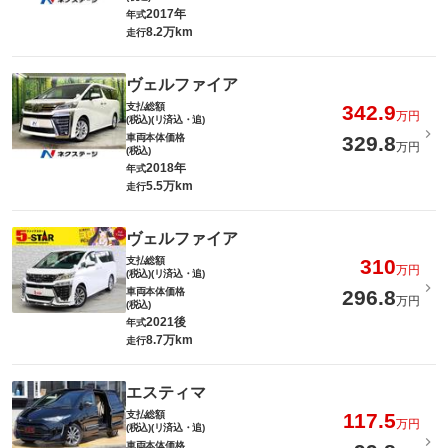
2017年
年式
8.2万km
走行
ヴェルファイア
支払総額
342.9
万円
(税込)(リ済込・追)
車両本体価格
329.8
万円
(税込)
2018年
年式
5.5万km
走行
ヴェルファイア
支払総額
310
万円
(税込)(リ済込・追)
車両本体価格
296.8
万円
(税込)
2021後
年式
8.7万km
走行
エスティマ
支払総額
117.5
万円
(税込)(リ済込・追)
車両本体価格