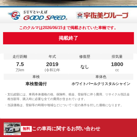
このクルマは2026/06/15まで掲載されていた車輛です。
掲載終了
走行距離
年式
修復歴
排気量
7.5
2019
1800
なし
万km
(令和1)年
cc
車検
車体色
車検整備付
ホワイトパールクリスタルシャイン
支払総額には、車両本体価格の他、保険料、税金、登録等に伴う費用、リサイクル預託金
相当額等、購入時に必要な全ての費用が含まれています。
当該価格は、登録等の時期や地域などについて一定の条件を付した価格になります。
この車両に関するお問い合わせ
無料