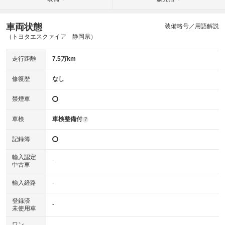
車両状態
装備略号／用語解説
（トヨタエスクァイア 静岡県）
走行距離
7.5万km
修復歴
なし
禁煙車
車検
車検整備付
?
記録簿
輸入認定
-
中古車
輸入経路
-
登録済
-
未使用車
ワン