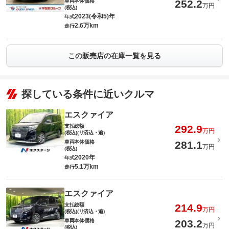
車両本体価格
252.2
万円
(税込)
2023(令和5)年
年式
2.6万km
走行
この販売店の在庫一覧を見る
探している条件に近いクルマ
エスクァイア
支払総額
292.9
万円
(税込)(リ済込・追)
車両本体価格
281.1
万円
(税込)
2020年
年式
5.1万km
走行
エスクァイア
支払総額
214.9
万円
(税込)(リ済込・追)
車両本体価格
203.2
万円
(税込)