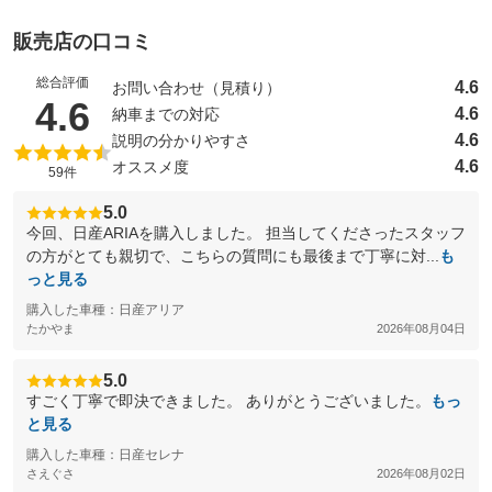
販売店の口コミ
総合評価
4.6
お問い合わせ（見積り）
（5点満点中）
4.6
4.6
納車までの対応
4.6
説明の分かりやすさ
4.6
オススメ度
59件
5.0
今回、日産ARIAを購入しました。 担当してくださったスタッフ
の方がとても親切で、こちらの質問にも最後まで丁寧に対...
も
っと見る
購入した車種：日産アリア
たかやま
2026年08月04日
5.0
すごく丁寧で即決できました。 ありがとうございました。
もっ
と見る
購入した車種：日産セレナ
さえぐさ
2026年08月02日