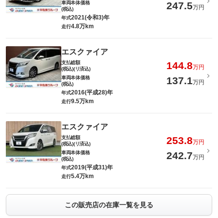
車両本体価格
247.5
万円
(税込)
2021(令和3)年
年式
4.8万km
走行
エスクァイア
支払総額
144.8
万円
(税込)(リ済込)
車両本体価格
137.1
万円
(税込)
2016(平成28)年
年式
9.5万km
走行
エスクァイア
支払総額
253.8
万円
(税込)(リ済込)
車両本体価格
242.7
万円
(税込)
2019(平成31)年
年式
5.4万km
走行
この販売店の在庫一覧を見る