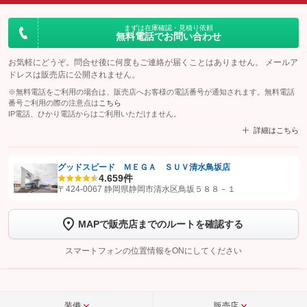
まずは在庫確認・見積り依頼
無料電話でお問い合わせ
お気軽にどうぞ。問合せ後に何度もご連絡が届くことはありません。 メールア
ドレスは販売店に公開されません。
※無料電話をご利用の場合は、販売店へお客様の電話番号が通知されます。無料電話
番号ご利用の際の注意点は
こちら
IP電話、ひかり電話からはご利用いただけません。
詳細はこちら
グッドスピード ＭＥＧＡ ＳＵＶ清水鳥坂店
4.6
59件
【STEP1】
認証画面でグーネットを友だち追加してから「許可する」ボタンを押
〒424-0067 静岡県静岡市清水区鳥坂５８８－１
します
MAPで販売店までのルートを確認する
【STEP2】
トーク画面で
ボタンをタップして問い合わせを
完了してください。
スマートフォンの位置情報をONにしてください
こちら
装備
販売店