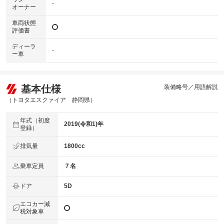
-
オーナー
車両状態
評価書
ディーラ
-
ー車
基本仕様
装備略号／用語解説
（トヨタエスクァイア 静岡県）
年式（初度
2019(令和1)年
登録）
排気量
1800cc
乗車定員
７名
ドア
5D
エコカー減
税対象車