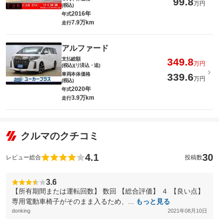
99.8
万円
(税込)
2016年
年式
7.9万km
走行
アルファード
支払総額
349.8
万円
(税込)(リ済込・追)
車両本体価格
339.6
万円
(税込)
2020年
年式
3.9万km
走行
クルマのクチコミ
4.1
30
レビュー総合
投稿数
3.6
【所有期間または運転回数】 数回 【総合評価】 ４ 【良い点】
専用電動車椅子がそのまま入るため、...
もっと見る
donking
2021年08月10日