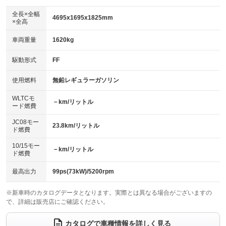
ダウンヒルアシストコントロール
：装備なし
アルミホイール：15インチ
全長×全幅
：装備あり
4695x1695x1825mm
×全高
パワーウィンドウ
盗難防止システム
：装備あり
：装備あり
革シート
ハーフレザーシート
：装備なし
：装備なし
車両重量
1620kg
アイドリングストップ
ドライブレコーダー
：装備なし
：装備なし
キーレス
LEDヘッドランプ
：装備あり
：装備あり
USB入力端子
Bluetooth接続
駆動形式
FF
：装備なし
：装備あり
HID(キセノンライト)
ポータブルナビ
：装備なし
：装備なし
100V電源
クリーンディーゼル
使用燃料
無鉛レギュラーガソリン
：装備なし
：装備なし
バックカメラ
ETC
：装備あり
：装備あり
センターデフロック
：装備なし
WLTCモ
エアロ
スマートキー
－km/リットル
：装備なし
：装備あり
ード燃費
レンタカーアップ
展示・試乗車
：装備なし
：装備なし
ローダウン
ランフラットタイヤ
：装備なし
：装備なし
JC08モー
23.8km/リットル
ド燃費
電動格納ミラー
：装備あり
パワーシート
3列シート
：装備なし
：装備あり
10/15モー
装備略号／用語解説
－km/リットル
ド燃費
ベンチシート
フルフラットシート
：装備なし
：装備なし
チップアップシート
オットマン
最高出力
99ps(73kW)/5200rpm
：装備なし
：装備なし
電動格納サードシート
シートヒーター
：装備なし
：装備あり
※新車時のカタログデータとなります。実際とは異なる場合がございますの
で、詳細は販売店にご確認ください。
ウォークスルー
後席モニター
：装備あり
：装備あり
カタログで車種情報を詳しく見る
電動リアゲート
フロントカメラ