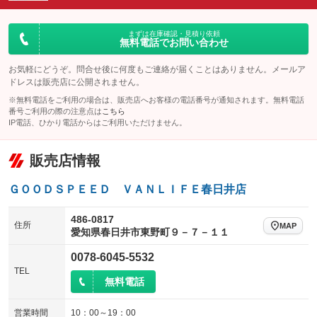
ダウンヒルアシストコントロール
：装備なし
アルミホイール
：装備なし
パワーウィンドウ
盗難防止システム
まずは在庫確認・見積り依頼
：装備あり
：装備あり
無料電話でお問い合わせ
革シート
ハーフレザーシート
：装備なし
：装備なし
アイドリングストップ
ドライブレコーダー
：装備なし
：装備なし
キーレス
LEDヘッドランプ
お気軽にどうぞ。問合せ後に何度もご連絡が届くことはありません。メールア
：装備あり
：装備あり
ドレスは販売店に公開されません。
USB入力端子
Bluetooth接続
：装備なし
：装備あり
HID(キセノンライト)
ポータブルナビ
：装備なし
：装備なし
※無料電話をご利用の場合は、販売店へお客様の電話番号が通知されます。無料電話
100V電源
クリーンディーゼル
番号ご利用の際の注意点は
こちら
：装備あり
：装備なし
バックカメラ
ETC
：装備あり
：装備あり
IP電話、ひかり電話からはご利用いただけません。
センターデフロック
：装備なし
エアロ
スマートキー
：装備なし
：装備あり
販売店情報
レンタカーアップ
展示・試乗車
：装備なし
：装備なし
ローダウン
ランフラットタイヤ
：装備なし
：装備なし
電動格納ミラー
：装備あり
ＧＯＯＤＳＰＥＥＤ ＶＡＮＬＩＦＥ春日井店
パワーシート
3列シート
：装備なし
：装備なし
装備略号／用語解説
ベンチシート
フルフラットシート
486-0817
：装備なし
：装備なし
住所
MAP
愛知県春日井市東野町９－７－１１
チップアップシート
オットマン
：装備なし
：装備なし
0078-6045-5532
電動格納サードシート
シートヒーター
：装備なし
：装備なし
TEL
無料電話
ウォークスルー
後席モニター
：装備なし
：装備なし
営業時間
10：00～19：00
電動リアゲート
フロントカメラ