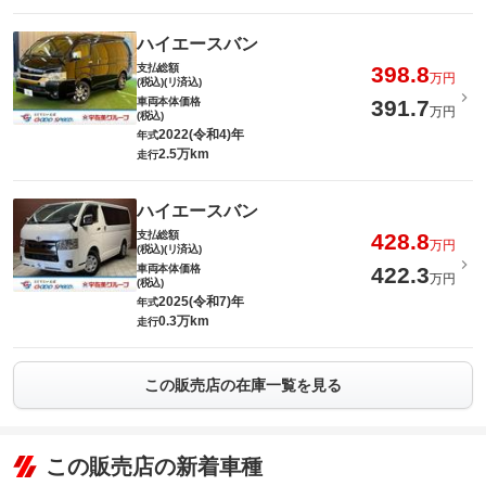
ハイエースバン
支払総額
398.8
万円
(税込)(リ済込)
車両本体価格
391.7
万円
(税込)
2022(令和4)年
年式
2.5万km
走行
ハイエースバン
支払総額
428.8
万円
(税込)(リ済込)
車両本体価格
422.3
万円
(税込)
2025(令和7)年
年式
0.3万km
走行
この販売店の在庫一覧を見る
この販売店の新着車種