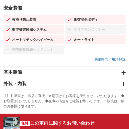
安全装備
横滑り防止装置
衝突安全ボディ
：装備あり
：装備あり
衝突被害軽減システム
クリアランスソナー
：装備あり
：装備なし
オートマチックハイビーム
オートライト
：装備あり
：装備あり
頸部衝撃緩和ヘッドレスト
：装備なし
装備略号／用語解説
基本装備
エアバッグ：運転席/助手席
外装・内装
：装備あり
スライドドア：両面電動
カーナビ：SDナビ
：装備あり
：装備あり
【注】販売は、当店に直接ご来場頂けるお客様を優先させていただきます。◆
お取置きはいたしません。◆在庫の有無をご確認お願いします。※販売は一般
サンルーフ
ABS
TV：フルセグ
：装備なし
：装備あり
：装備あり
のお客様に限ります。
エアコン
Wエアコン
オーディオ：CDまたはCDチェンジャー／ミュージックプレイヤー接続
：装備あり
：装備なし
：装備あり
可
この車両に関するお問い合わせ
リフトアップ
パワーステアリング
無料
：装備なし
：装備あり
ビジュアル：-／DVD再生
：装備あり