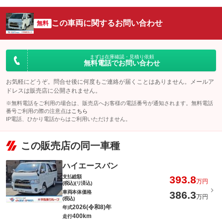
この車両に関するお問い合わせ
無料
まずは在庫確認・見積り依頼
無料電話でお問い合わせ
お気軽にどうぞ。問合せ後に何度もご連絡が届くことはありません。メールア
ドレスは販売店に公開されません。
※無料電話をご利用の場合は、販売店へお客様の電話番号が通知されます。無料電話
番号ご利用の際の注意点は
こちら
IP電話、ひかり電話からはご利用いただけません。
この販売店の同一車種
ハイエースバン
支払総額
393.8
万円
(税込)(リ済込)
車両本体価格
386.3
万円
(税込)
2026(令和8)年
年式
400km
走行