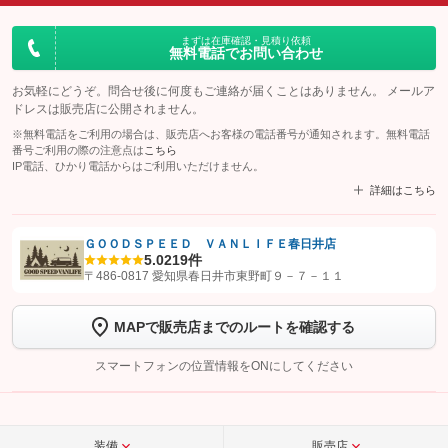
まずは在庫確認・見積り依頼
無料電話でお問い合わせ
お気軽にどうぞ。問合せ後に何度もご連絡が届くことはありません。 メールア
ドレスは販売店に公開されません。
※無料電話をご利用の場合は、販売店へお客様の電話番号が通知されます。無料電話
番号ご利用の際の注意点は
こちら
IP電話、ひかり電話からはご利用いただけません。
詳細はこちら
ＧＯＯＤＳＰＥＥＤ ＶＡＮＬＩＦＥ春日井店
5.0
219件
【STEP1】
認証画面でグーネットを友だち追加してから「許可する」ボタンを押
〒486-0817 愛知県春日井市東野町９－７－１１
します
MAPで販売店までのルートを確認する
【STEP2】
トーク画面で
ボタンをタップして問い合わせを
完了してください。
スマートフォンの位置情報をONにしてください
こちら
装備
販売店