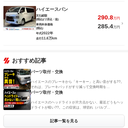
ハイエースバン
支払総額
290.8
万円
(税込)(リ済込・追)
車両本体価格
285.4
万円
(税込)
2022年
年式
11.6万km
走行
おすすめ記事
パーツ取付・交換
ハイエースのブレーキから「キーキー」と高い音がする??。
それは、ブレーキパッドがすり減って交換時期を…
パーツ取付・交換
ハイエースのヘッドライトが片方点かない、最近どうもヘッ
ドライトが暗い??。この症状は、球切れ（バルブ…
記事一覧を見る