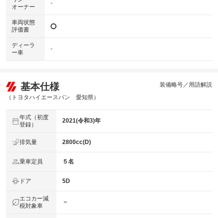
-
オーナー
車両状態
評価書
ディーラ
-
ー車
基本仕様
装備略号／用語解説
（トヨタハイエースバン 愛知県）
年式（初度
2021(令和3)年
登録）
排気量
2800cc(D)
乗車定員
５名
ドア
5D
エコカー減
－
税対象車