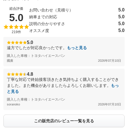
総合評価
5.0
お問い合わせ（見積り）
（5点満点中）
5.0
5.0
納車までの対応
5.0
説明の分かりやすさ
5.0
オススメ度
219件
5.0
遠方でしたが対応良かったです。
もっと見る
購入した車種：トヨタハイエースバン
國廣
2026年07月10日
4.8
丁寧な対応で終始接客頂きたき気持ちよく購入することができ
ました。また機会がありましたらよろしくお願いします。
もっ
と見る
購入した車種：トヨタハイエースバン
soranoko
2026年07月10日
この販売店のレビュー一覧を見る