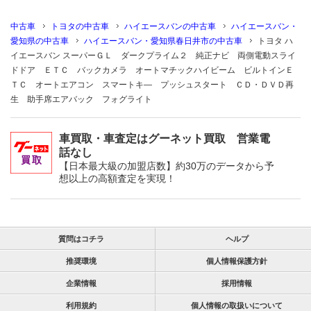
中古車
トヨタの中古車
ハイエースバンの中古車
ハイエースバン・
愛知県の中古車
ハイエースバン・愛知県春日井市の中古車
トヨタ ハ
イエースバン スーパーＧＬ ダークプライム２ 純正ナビ 両側電動スライ
ドドア ＥＴＣ バックカメラ オートマチックハイビーム ビルトインＥ
ＴＣ オートエアコン スマートキ― プッシュスタート ＣＤ・ＤＶＤ再
生 助手席エアバック フォグライト
車買取・車査定はグーネット買取 営業電
話なし
【日本最大級の加盟店数】約30万のデータから予
想以上の高額査定を実現！
質問はコチラ
ヘルプ
推奨環境
個人情報保護方針
企業情報
採用情報
利用規約
個人情報の取扱いについて