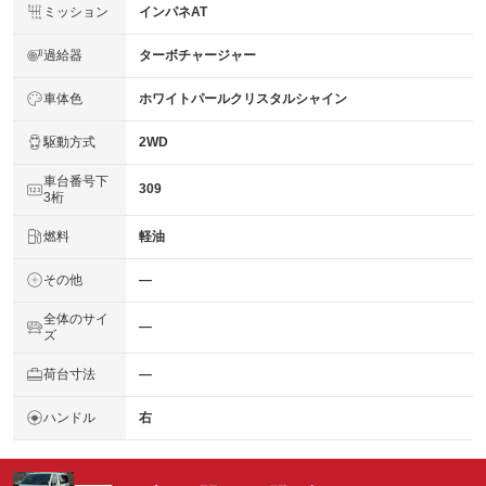
ミッション
インパネAT
過給器
ターボチャージャー
車体色
ホワイトパールクリスタルシャイン
駆動方式
2WD
車台番号下
309
3桁
燃料
軽油
その他
―
全体のサイ
―
ズ
荷台寸法
―
ハンドル
右