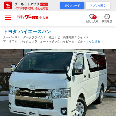
グーネットアプリ
RENEW
ダウンロード
アプリを開く
メアド不要で問い合わせ可能
0
お気に入り
閲覧履歴
トヨタ ハイエースバン
スーパーＧＬ ダークプライム２ 純正ナビ 両側電動スライドド
ア ＥＴＣ バックカメラ オートマチックハイビーム ビルトイ
もっと見る
ンＥＴＣ オートエアコン スマートキ― プッシュスタート Ｃ
Ｄ・ＤＶＤ再生 助手席エアバック フォグライト（愛知県）