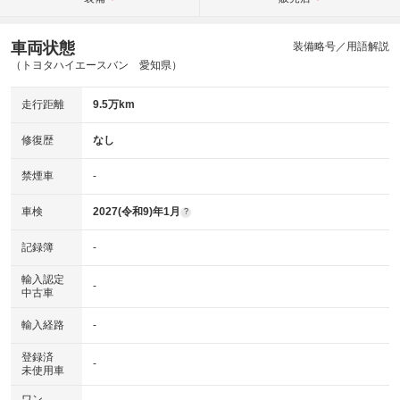
車両状態
装備略号／用語解説
（トヨタハイエースバン 愛知県）
走行距離
9.5万km
修復歴
なし
禁煙車
-
車検
2027(令和9)年1月
?
記録簿
-
輸入認定
-
中古車
輸入経路
-
登録済
-
未使用車
ワン