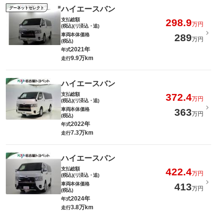
ハイエースバン
グーネットセレクト
支払総額
298.9
万円
(税込)(リ済込・追)
車両本体価格
289
万円
(税込)
2021年
年式
9.9万km
走行
ハイエースバン
支払総額
372.4
万円
(税込)(リ済込・追)
車両本体価格
363
万円
(税込)
2022年
年式
7.3万km
走行
ハイエースバン
支払総額
422.4
万円
(税込)(リ済込・追)
車両本体価格
413
万円
(税込)
2024年
年式
3.8万km
走行