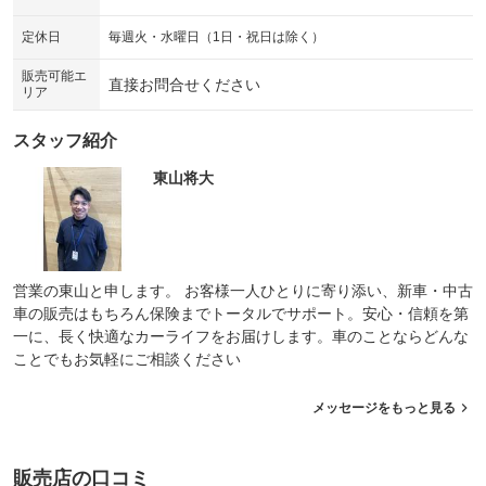
：装備なし
：装備なし
シートエアコン
全周囲カメラ
定休日
毎週火・水曜日（1日・祝日は除く）
：装備なし
：装備なし
サイドカメラ
ルーフレール
販売可能エ
：装備なし
：装備なし
直接お問合せください
リア
エアサスペンション
ヘッドライトウォッシャー
：装備なし
：装備なし
スタッフ紹介
装備略号／用語解説
東山将大
営業の東山と申します。 お客様一人ひとりに寄り添い、新車・中古
車の販売はもちろん保険までトータルでサポート。安心・信頼を第
一に、長く快適なカーライフをお届けします。車のことならどんな
ことでもお気軽にご相談ください
メッセージをもっと見る
販売店の口コミ