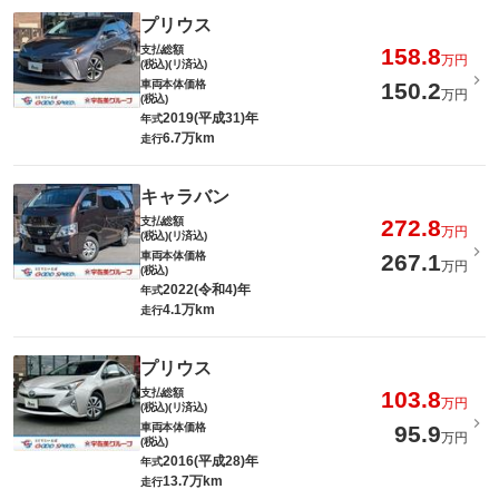
プリウス
支払総額
158.8
万円
(税込)(リ済込)
車両本体価格
150.2
万円
(税込)
2019(平成31)年
年式
6.7万km
走行
キャラバン
支払総額
272.8
万円
(税込)(リ済込)
車両本体価格
267.1
万円
(税込)
2022(令和4)年
年式
4.1万km
走行
プリウス
支払総額
103.8
万円
(税込)(リ済込)
車両本体価格
95.9
万円
(税込)
2016(平成28)年
年式
13.7万km
走行