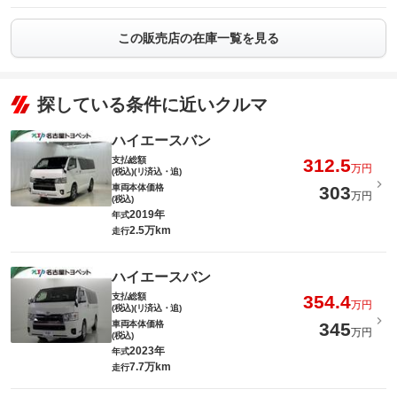
この販売店の在庫一覧を見る
探している条件に近いクルマ
ハイエースバン
支払総額
312.5
万円
(税込)(リ済込・追)
車両本体価格
303
万円
(税込)
2019年
年式
2.5万km
走行
ハイエースバン
支払総額
354.4
万円
(税込)(リ済込・追)
車両本体価格
345
万円
(税込)
2023年
年式
7.7万km
走行