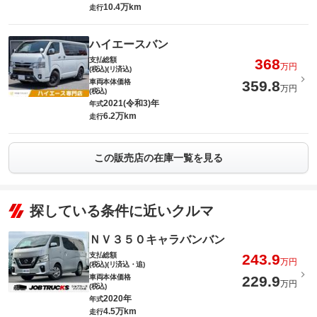
10.4万km
走行
ハイエースバン
支払総額
368
万円
(税込)(リ済込)
車両本体価格
359.8
万円
(税込)
2021(令和3)年
年式
6.2万km
走行
この販売店の在庫一覧を見る
探している条件に近いクルマ
ＮＶ３５０キャラバンバン
支払総額
243.9
万円
(税込)(リ済込・追)
車両本体価格
229.9
万円
(税込)
2020年
年式
4.5万km
走行