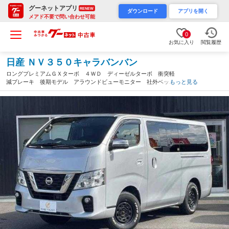
グーネットアプリ
RENEW
ダウンロード
アプリを開く
メアド不要で問い合わせ可能
0
お気に入り
閲覧履歴
日産 ＮＶ３５０キャラバンバン
ロングプレミアムＧＸターボ ４ＷＤ ディーゼルターボ 衝突軽
減ブレーキ 後期モデル アラウンドビューモニター 社外ベッド
もっと見る
キット ＬＥＤヘッドライト デイトナホイール カロッツェリア
ナビ ブルートゥース フルセグ スマートキー（岐阜県）