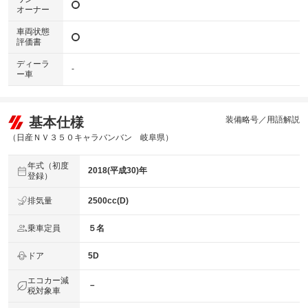
オーナー
車両状態
評価書
ディーラ
-
ー車
基本仕様
装備略号／用語解説
（日産ＮＶ３５０キャラバンバン 岐阜県）
年式（初度
2018(平成30)年
登録）
排気量
2500cc(D)
乗車定員
５名
ドア
5D
エコカー減
－
税対象車