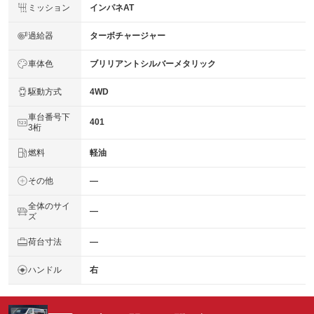
ミッション
インパネAT
過給器
ターボチャージャー
車体色
ブリリアントシルバーメタリック
駆動方式
4WD
車台番号下
401
3桁
燃料
軽油
その他
―
全体のサイ
―
ズ
荷台寸法
―
ハンドル
右