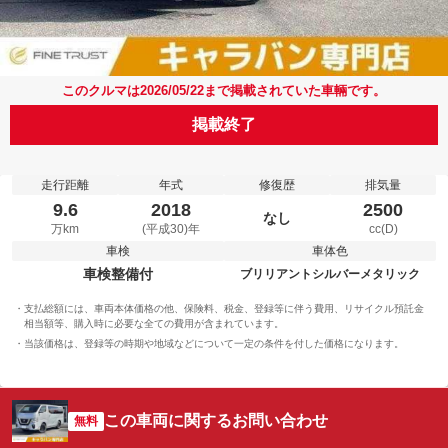
このクルマは2026/05/22まで掲載されていた車輛です。
掲載終了
走行距離
年式
修復歴
排気量
9.6
2018
2500
なし
万km
(平成30)年
cc(D)
車検
車体色
車検整備付
ブリリアントシルバーメタリック
支払総額には、車両本体価格の他、保険料、税金、登録等に伴う費用、リサイクル預託金
相当額等、購入時に必要な全ての費用が含まれています。
当該価格は、登録等の時期や地域などについて一定の条件を付した価格になります。
この車両に関するお問い合わせ
無料