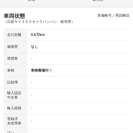
車両状態
装備略号／用語解説
（日産ＮＶ３５０キャラバンバン 岐阜県）
走行距離
9.6万km
修復歴
なし
禁煙車
-
車検
車検整備付
?
記録簿
-
輸入認定
-
中古車
輸入経路
-
登録済
-
未使用車
ワン