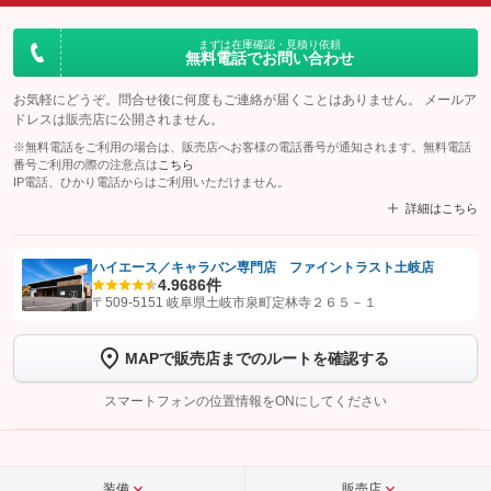
まずは在庫確認・見積り依頼
無料電話でお問い合わせ
お気軽にどうぞ。問合せ後に何度もご連絡が届くことはありません。 メールア
ドレスは販売店に公開されません。
※無料電話をご利用の場合は、販売店へお客様の電話番号が通知されます。無料電話
番号ご利用の際の注意点は
こちら
IP電話、ひかり電話からはご利用いただけません。
詳細はこちら
ハイエース／キャラバン専門店 ファイントラスト土岐店
4.9
686件
【STEP1】
認証画面でグーネットを友だち追加してから「許可する」ボタンを押
〒509-5151 岐阜県土岐市泉町定林寺２６５－１
します
MAPで販売店までのルートを確認する
【STEP2】
トーク画面で
ボタンをタップして問い合わせを
完了してください。
スマートフォンの位置情報をONにしてください
こちら
装備
販売店