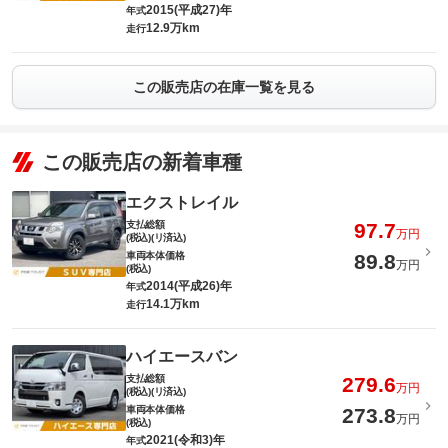
2015(平成27)年
年式
12.9万km
走行
この販売店の在庫一覧を見る
この販売店の新着車種
エクストレイル
支払総額
97.7
万円
(税込)(リ済込)
車両本体価格
89.8
万円
(税込)
2014(平成26)年
年式
14.1万km
走行
ハイエースバン
支払総額
279.6
万円
(税込)(リ済込)
車両本体価格
273.8
万円
(税込)
2021(令和3)年
年式