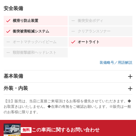
安全装備
横滑り防止装置
衝突安全ボディ
：装備あり
：装備なし
衝突被害軽減システム
クリアランスソナー
：装備あり
：装備なし
オートマチックハイビーム
オートライト
：装備なし
：装備あり
頸部衝撃緩和ヘッドレスト
：装備なし
装備略号／用語解説
基本装備
エアバッグ：運転席
外装・内装
：装備あり
スライドドア：両面
カーナビ：メモリーナビ他
：装備あり
：装備あり
【注】販売は、当店に直接ご来場頂けるお客様を優先させていただきます。◆
お取置きはいたしません。◆在庫の有無をご確認お願いします。※販売は一般
サンルーフ
ABS
TV：フルセグ
：装備なし
：装備あり
：装備あり
のお客様に限ります。
エアコン
Wエアコン
オーディオ：MDまたはMDチェンジャー／CDまたはCDチェンジャー／
：装備あり
：装備なし
：装備あり
ミュージックプレイヤー接続可／ミュージックサーバー
この車両に関するお問い合わせ
リフトアップ
パワーステアリング
無料
：装備なし
：装備あり
ビジュアル：-／DVD再生
：装備あり