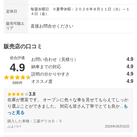
：装備なし
：装備あり
毎週水曜日 ※夏季休暇：２０２６年８月１１日（火）～１
シートエアコン
全周囲カメラ
定休日
：装備なし
：装備あり
４日（金）
サイドカメラ
ルーフレール
：装備あり
：装備なし
販売可能エ
直接お問合せください
リア
エアサスペンション
ヘッドライトウォッシャー
：装備なし
：装備なし
装備略号／用語解説
販売店の口コミ
総合評価
4.9
お問い合わせ（見積り）
（5点満点中）
4.9
4.9
納車までの対応
4.9
説明の分かりやすさ
4.9
オススメ度
686件
3.8
在庫が豊富です。 オープンに色々な車を見せてもらえてしっか
り選ぶことができました。 対応も皆さん丁寧でとても良か...
も
っと見る
購入した車種：三菱デリカＤ：５
ぷよババ
2026年08月02日