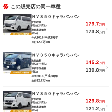
この販売店の同一車種
ＮＶ３５０キャラバンバン
支払総額
179.7
万円
(税込)(リ済込)
車両本体価格
173.8
万円
(税込)
2017(平成29)年
年式
12.6万km
走行
ＮＶ３５０キャラバンバン
支払総額
145.2
万円
(税込)(リ済込)
車両本体価格
139.8
万円
(税込)
2016(平成28)年
年式
12.7万km
走行
ＮＶ３５０キャラバンバン
支払総額
129.8
万円
(税込)(リ済込)
車両本体価格
121.2
万円
(税込)