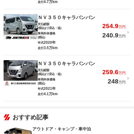
4.7万km
走行
ＮＶ３５０キャラバンバン
支払総額
254.9
万円
(税込)(リ済込・追)
車両本体価格
240.9
万円
(税込)
2020年
年式
3.5万km
走行
ＮＶ３５０キャラバンバン
支払総額
259.6
万円
(税込)(リ済込・追)
車両本体価格
248
万円
(税込)
2021年
年式
4.1万km
走行
おすすめ記事
アウトドア・キャンプ・車中泊