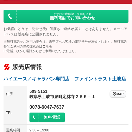
ダウンヒルアシストコントロール
：装備なし
アルミホイール：15インチ
：装備あり
パワーウィンドウ
盗難防止システム
まずは在庫確認・見積り依頼
：装備あり
：装備あり
無料電話でお問い合わせ
革シート
ハーフレザーシート
：装備なし
：装備なし
アイドリングストップ
ドライブレコーダー
：装備なし
：装備なし
キーレス
LEDヘッドランプ
お気軽にどうぞ。問合せ後に何度もご連絡が届くことはありません。メールア
：装備あり
：装備あり
ドレスは販売店に公開されません。
USB入力端子
Bluetooth接続
：装備あり
：装備あり
HID(キセノンライト)
ポータブルナビ
：装備なし
：装備なし
※無料電話をご利用の場合は、販売店へお客様の電話番号が通知されます。無料電話
100V電源
クリーンディーゼル
番号ご利用の際の注意点は
こちら
：装備なし
：装備なし
バックカメラ
ETC
：装備あり
：装備あり
IP電話、ひかり電話からはご利用いただけません。
センターデフロック
：装備なし
エアロ
スマートキー
：装備なし
：装備あり
販売店情報
レンタカーアップ
展示・試乗車
：装備なし
：装備なし
ローダウン
ランフラットタイヤ
：装備なし
：装備なし
電動格納ミラー
：装備あり
ハイエース／キャラバン専門店 ファイントラスト土岐店
パワーシート
3列シート
：装備なし
：装備なし
装備略号／用語解説
ベンチシート
フルフラットシート
509-5151
：装備なし
：装備なし
住所
MAP
岐阜県土岐市泉町定林寺２６５－１
チップアップシート
オットマン
：装備なし
：装備なし
0078-6047-7637
電動格納サードシート
シートヒーター
：装備なし
：装備なし
TEL
無料電話
ウォークスルー
後席モニター
：装備なし
：装備なし
営業時間
9:30～19:00
電動リアゲート
フロントカメラ