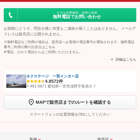
まずは在庫確認・見積り依頼
無料電話でお問い合わせ
お気軽にどうぞ。問合せ後に何度もご連絡が届くことはありません。 メールア
ドレスは販売店に公開されません。
※無料電話をご利用の場合は、販売店へお客様の電話番号が通知されます。無料電話
番号ご利用の際の注意点は
こちら
IP電話、ひかり電話からはご利用いただけません。
詳細はこちら
ネクステージ 一宮インター店
4.8
572件
【STEP1】
認証画面でグーネットを友だち追加してから「許可する」ボタンを押
〒491-0871 愛知県一宮市浅野字長池６７
します
MAPで販売店までのルートを確認する
【STEP2】
トーク画面で
ボタンをタップして問い合わせを
完了してください。
スマートフォンの位置情報をONにしてください
こちら
装備
販売店