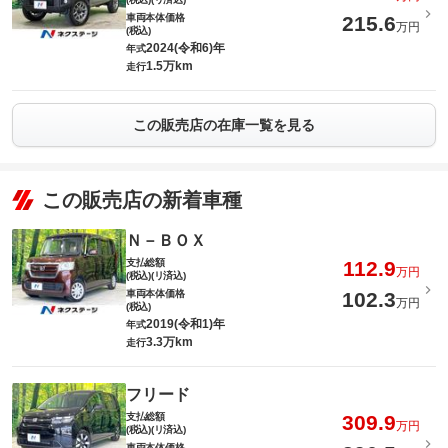
車両本体価格
215.6
万円
(税込)
2024(令和6)年
年式
1.5万km
走行
この販売店の在庫一覧を見る
この販売店の新着車種
Ｎ－ＢＯＸ
支払総額
112.9
万円
(税込)(リ済込)
車両本体価格
102.3
万円
(税込)
2019(令和1)年
年式
3.3万km
走行
フリード
支払総額
309.9
万円
(税込)(リ済込)
車両本体価格