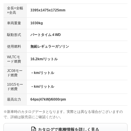
ダウンヒルアシストコントロール
アルミホイール：16インチ
：装備なし
：装備あり
全長×全幅
3395x1475x1725mm
×全高
パワーウィンドウ
盗難防止システム
革シート
ハーフレザーシート
：装備あり
：装備あり
：装備なし
：装備なし
車両重量
1030kg
アイドリングストップ
ドライブレコーダー
キーレス
LEDヘッドランプ
：装備あり
：装備あり
：装備あり
：装備あり
USB入力端子
Bluetooth接続
駆動形式
パートタイム４WD
HID(キセノンライト)
ポータブルナビ
：装備あり
：装備あり
：装備なし
：装備なし
100V電源
クリーンディーゼル
バックカメラ
ETC
使用燃料
無鉛レギュラーガソリン
：装備なし
：装備なし
：装備あり
：装備なし
センターデフロック
エアロ
スマートキー
：装備なし
WLTCモ
：装備なし
：装備あり
16.2km/リットル
ード燃費
レンタカーアップ
展示・試乗車
ローダウン
ランフラットタイヤ
：装備なし
：装備なし
：装備なし
：装備なし
JC08モー
－km/リットル
ド燃費
電動格納ミラー
パワーシート
3列シート
：装備あり
：装備なし
：装備なし
10/15モー
装備略号／用語解説
－km/リットル
ベンチシート
フルフラットシート
ド燃費
：装備なし
：装備なし
チップアップシート
オットマン
：装備なし
：装備なし
最高出力
64ps(47kW)/6000rpm
電動格納サードシート
シートヒーター
：装備なし
：装備なし
※新車時のカタログデータとなります。実際とは異なる場合がございますの
で、詳細は販売店にご確認ください。
ウォークスルー
後席モニター
：装備なし
：装備なし
電動リアゲート
フロントカメラ
カタログで車種情報を詳しく見る
：装備なし
：装備なし