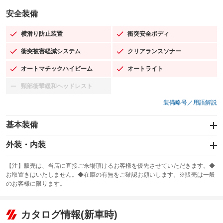
安全装備
横滑り防止装置
衝突安全ボディ
：装備あり
：装備あり
衝突被害軽減システム
クリアランスソナー
：装備あり
：装備あり
オートマチックハイビーム
オートライト
：装備あり
：装備あり
頸部衝撃緩和ヘッドレスト
：装備なし
装備略号／用語解説
基本装備
エアバッグ：運転席/助手席/サイド
外装・内装
：装備あり
スライドドア
カーナビ：SDナビ
：装備なし
：装備あり
【注】販売は、当店に直接ご来場頂けるお客様を優先させていただきます。◆
お取置きはいたしません。◆在庫の有無をご確認お願いします。※販売は一般
サンルーフ
ABS
TV：フルセグ
：装備なし
：装備あり
：装備あり
のお客様に限ります。
エアコン
Wエアコン
オーディオ：CDまたはCDチェンジャー／ミュージックサーバー
：装備あり
：装備なし
：装備あり
リフトアップ
パワーステアリング
カタログ情報(新車時)
ビジュアル：-／DVD再生
：装備なし
：装備なし
：装備あり