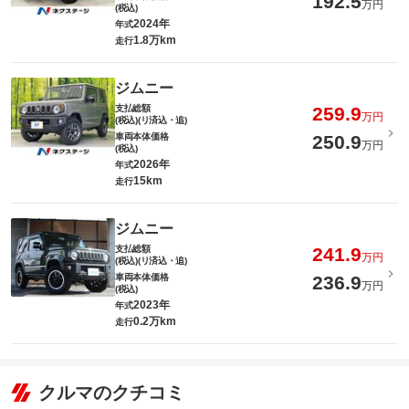
192.5
万円
(税込)
2024年
年式
1.8万km
走行
ジムニー
支払総額
259.9
万円
(税込)(リ済込・追)
車両本体価格
250.9
万円
(税込)
2026年
年式
15km
走行
ジムニー
支払総額
241.9
万円
(税込)(リ済込・追)
車両本体価格
236.9
万円
(税込)
2023年
年式
0.2万km
走行
クルマのクチコミ