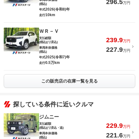
296.5
万円
(税込)
2026(令和8)年
年式
10km
走行
ＷＲ－Ｖ
支払総額
239.9
万円
(税込)(リ済込)
車両本体価格
227.9
万円
(税込)
2025(令和7)年
年式
0.5万km
走行
この販売店の在庫一覧を見る
探している条件に近いクルマ
ジムニー
支払総額
229.9
万円
(税込)(リ済込・追)
車両本体価格
221.6
万円
(税込)