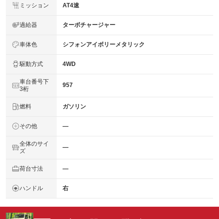
ミッション
AT4速
過給器
ターボチャージャー
車体色
シフォンアイボリーメタリック
駆動方式
4WD
車台番号下
957
3桁
燃料
ガソリン
その他
―
全体のサイ
―
ズ
荷台寸法
―
ハンドル
右