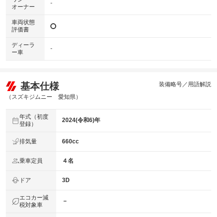
-
オーナー
車両状態
評価書
ディーラ
-
ー車
基本仕様
装備略号／用語解説
（スズキジムニー 愛知県）
年式（初度
2024(令和6)年
登録）
排気量
660cc
乗車定員
４名
ドア
3D
エコカー減
－
税対象車