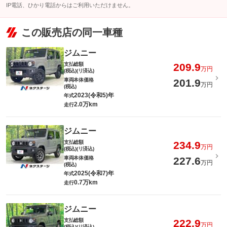
IP電話、ひかり電話からはご利用いただけません。
この販売店の同一車種
ジムニー
支払総額
209.9
万円
(税込)(リ済込)
車両本体価格
201.9
万円
(税込)
2023(令和5)年
年式
2.0万km
走行
ジムニー
支払総額
234.9
万円
(税込)(リ済込)
車両本体価格
227.6
万円
(税込)
2025(令和7)年
年式
0.7万km
走行
ジムニー
支払総額
222.9
万円
(税込)(リ済込)