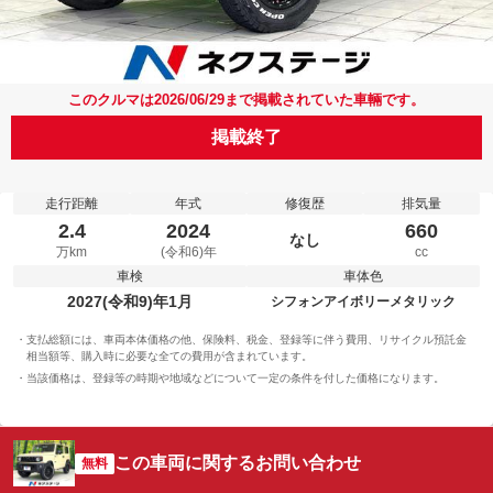
このクルマは2026/06/29まで掲載されていた車輛です。
掲載終了
走行距離
年式
修復歴
排気量
2.4
2024
660
なし
万km
(令和6)年
cc
車検
車体色
2027(令和9)年1月
シフォンアイボリーメタリック
支払総額には、車両本体価格の他、保険料、税金、登録等に伴う費用、リサイクル預託金
相当額等、購入時に必要な全ての費用が含まれています。
当該価格は、登録等の時期や地域などについて一定の条件を付した価格になります。
この車両に関するお問い合わせ
無料