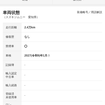
車両状態
装備略号／用語解説
（スズキジムニー 愛知県）
走行距離
2.4万km
修復歴
なし
禁煙車
車検
2027(令和9)年1月
?
記録簿
-
輸入認定
-
中古車
輸入経路
-
登録済
-
未使用車
ワン