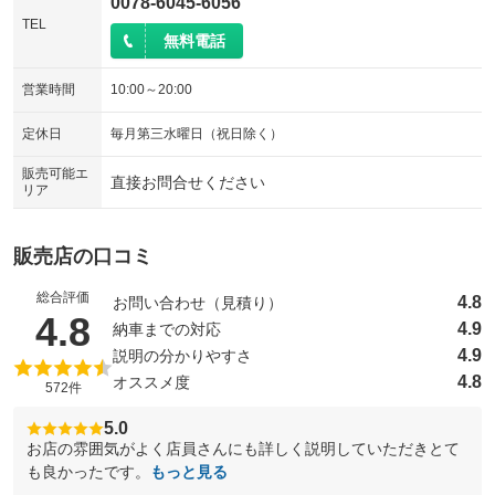
0078-6045-6056
TEL
無料電話
営業時間
10:00～20:00
定休日
毎月第三水曜日（祝日除く）
販売可能エ
直接お問合せください
リア
販売店の口コミ
総合評価
4.8
お問い合わせ（見積り）
（5点満点中）
4.8
4.9
納車までの対応
4.9
説明の分かりやすさ
4.8
オススメ度
572件
5.0
お店の雰囲気がよく店員さんにも詳しく説明していただきとて
も良かったです。
もっと見る