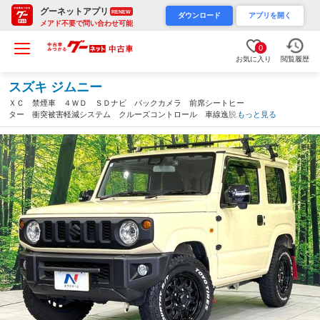
グーネットアプリ
RENEW
ダウンロード
アプリを開く
メアド不要で問い合わせ可能
0
お気に入り
閲覧履歴
スズキ ジムニー
ＸＣ 禁煙車 ４ＷＤ ＳＤナビ バックカメラ 前席シートヒー
ター 衝突被害軽減システム クルーズコントロール 車線逸脱警
もっと見る
報 フルセグＴＶ Ｂｌｕｅｔｏｏｔｈ接続 オートエアコン Ｌ
ＥＤヘッドライト（愛知県）