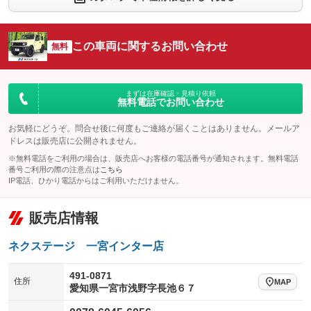
シートエアコン
全周囲カメラ
：装備なし
：装備なし
サイドカメラ
ルーフレール
この車両に関するお問い合わせ
：装備なし
無料
：装備なし
エアサスペンション
ヘッドライトウォッシャー
：装備なし
：装備あり
装備略号／用語解説
まずは在庫確認・見積り依頼
無料電話でお問い合わせ
お気軽にどうぞ。問合せ後に何度もご連絡が届くことはありません。メールア
ドレスは販売店に公開されません。
※無料電話をご利用の場合は、販売店へお客様の電話番号が通知されます。無料電話
番号ご利用の際の注意点は
こちら
IP電話、ひかり電話からはご利用いただけません。
販売店情報
ネクステージ 一宮インター店
491-0871
住所
MAP
愛知県一宮市浅野字長池６７