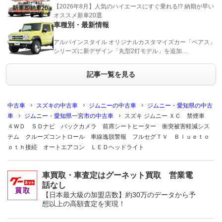
【2026年8月】人気のハイエースにすぐ乗れる!? 納期が早い
オススメ新車20選
車種別・最新情報
アルパインスタイル オリジナルカスタマイズカー「ベアス」
シリーズに新デザイン「丸型2灯モデル」を追加…
記事一覧を見る
中古車
スズキの中古車
ジムニーの中古車
ジムニー・愛知県の中古
車
ジムニー・愛知県一宮市の中古車
スズキ ジムニー ＸＣ 禁煙車
４ＷＤ ＳＤナビ バックカメラ 前席シートヒーター 衝突被害軽減シス
テム クルーズコントロール 車線逸脱警報 フルセグＴＶ Ｂｌｕｅｔｏ
ｏｔｈ接続 オートエアコン ＬＥＤヘッドライト
車買取・車査定はグーネット買取 営業電
話なし
【日本最大級の加盟店数】約30万のデータから予
想以上の高額査定を実現！