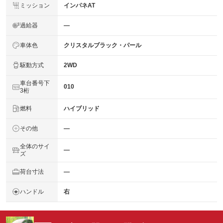
ミッション
インパネAT
過給器
―
車体色
クリスタルブラック・パール
駆動方式
2WD
車台番号下
010
3桁
燃料
ハイブリッド
その他
―
全体のサイ
―
ズ
荷台寸法
―
ハンドル
右