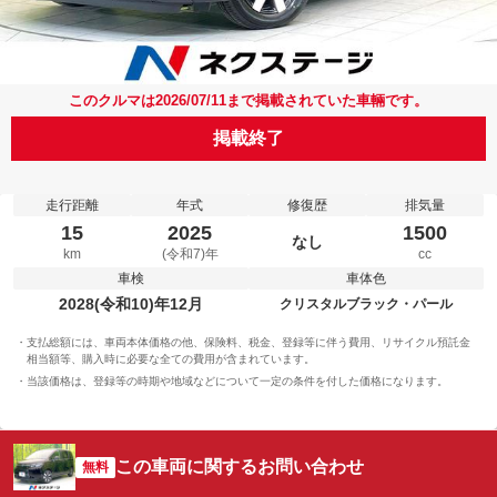
このクルマは2026/07/11まで掲載されていた車輛です。
掲載終了
走行距離
年式
修復歴
排気量
15
2025
1500
なし
km
(令和7)年
cc
車検
車体色
2028(令和10)年12月
クリスタルブラック・パール
支払総額には、車両本体価格の他、保険料、税金、登録等に伴う費用、リサイクル預託金
相当額等、購入時に必要な全ての費用が含まれています。
当該価格は、登録等の時期や地域などについて一定の条件を付した価格になります。
この車両に関するお問い合わせ
無料