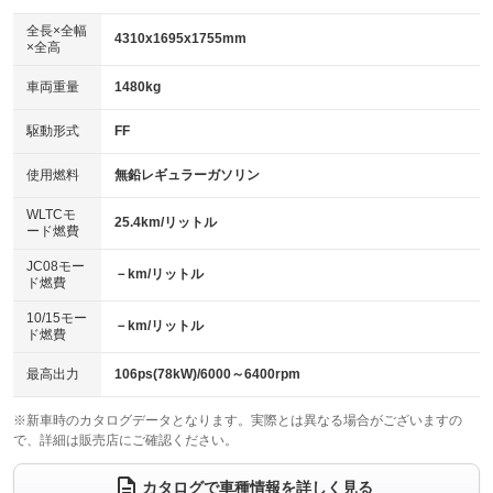
ダウンヒルアシストコントロール
アルミホイール：15インチ
：装備なし
：装備あり
全長×全幅
4310x1695x1755mm
×全高
パワーウィンドウ
盗難防止システム
革シート
ハーフレザーシート
：装備あり
：装備あり
：装備なし
：装備あり
車両重量
1480kg
アイドリングストップ
ドライブレコーダー
キーレス
LEDヘッドランプ
：装備なし
：装備なし
：装備あり
：装備あり
USB入力端子
Bluetooth接続
駆動形式
FF
HID(キセノンライト)
ポータブルナビ
：装備あり
：装備あり
：装備なし
：装備なし
100V電源
クリーンディーゼル
バックカメラ
ETC
使用燃料
無鉛レギュラーガソリン
：装備なし
：装備なし
：装備あり
：装備なし
センターデフロック
エアロ
スマートキー
：装備なし
WLTCモ
：装備なし
：装備あり
25.4km/リットル
ード燃費
レンタカーアップ
展示・試乗車
ローダウン
ランフラットタイヤ
：装備なし
：装備なし
：装備なし
：装備なし
JC08モー
－km/リットル
ド燃費
電動格納ミラー
パワーシート
3列シート
：装備あり
：装備なし
：装備あり
10/15モー
装備略号／用語解説
－km/リットル
ベンチシート
フルフラットシート
ド燃費
：装備なし
：装備なし
チップアップシート
オットマン
：装備なし
：装備なし
最高出力
106ps(78kW)/6000～6400rpm
電動格納サードシート
シートヒーター
：装備なし
：装備あり
※新車時のカタログデータとなります。実際とは異なる場合がございますの
で、詳細は販売店にご確認ください。
ウォークスルー
後席モニター
：装備あり
：装備なし
電動リアゲート
フロントカメラ
カタログで車種情報を詳しく見る
：装備なし
：装備なし