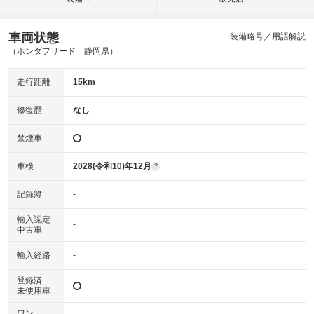
車両状態
装備略号／用語解説
（ホンダフリード 静岡県）
走行距離
15km
修復歴
なし
禁煙車
車検
2028(令和10)年12月
?
記録簿
-
輸入認定
-
中古車
輸入経路
-
登録済
未使用車
ワン