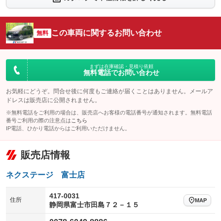
シートエアコン
全周囲カメラ
：装備なし
：装備なし
サイドカメラ
ルーフレール
この車両に関するお問い合わせ
：装備なし
無料
：装備なし
エアサスペンション
ヘッドライトウォッシャー
：装備なし
：装備なし
装備略号／用語解説
まずは在庫確認・見積り依頼
無料電話でお問い合わせ
お気軽にどうぞ。問合せ後に何度もご連絡が届くことはありません。メールア
ドレスは販売店に公開されません。
※無料電話をご利用の場合は、販売店へお客様の電話番号が通知されます。無料電話
番号ご利用の際の注意点は
こちら
IP電話、ひかり電話からはご利用いただけません。
販売店情報
ネクステージ 富士店
417-0031
住所
MAP
静岡県富士市田島７２－１５