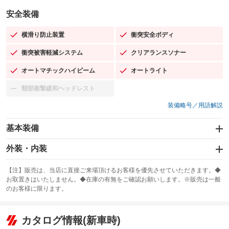
安全装備
横滑り防止装置
衝突安全ボディ
：装備あり
：装備あり
衝突被害軽減システム
クリアランスソナー
：装備あり
：装備あり
オートマチックハイビーム
オートライト
：装備あり
：装備あり
頸部衝撃緩和ヘッドレスト
：装備なし
装備略号／用語解説
基本装備
エアバッグ：運転席/助手席/サイド
外装・内装
：装備あり
スライドドア：両面電動
カーナビ：メモリーナビ他
：装備あり
：装備あり
【注】販売は、当店に直接ご来場頂けるお客様を優先させていただきます。◆
お取置きはいたしません。◆在庫の有無をご確認お願いします。※販売は一般
サンルーフ
ABS
TV：フルセグ
：装備なし
：装備あり
：装備あり
のお客様に限ります。
エアコン
Wエアコン
オーディオ
：装備あり
：装備なし
：装備なし
リフトアップ
パワーステアリング
カタログ情報(新車時)
ビジュアル
：装備なし
：装備あり
：装備なし