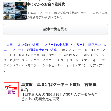
車にかかるお金＆維持費
N-BOX、フリード…ホンダ車の実燃費リサーチ！人気７車種
の最新モデルを調べてみた
記事一覧を見る
中古車
ホンダの中古車
フリードの中古車
フリード・静岡県の中古
車
フリード・静岡県富士市の中古車
ホンダ フリード ｅ：ＨＥＶエア
ー ＥＸ 登録済未使用車 純正９型ナビ 全周囲カメラ ホンダセンシン
グ 両側パワスラ アダプティブクルーズコントロール スマートキー ブ
ラインドスポットモニター シートヒーター オートエアコン リアエアコ
ン
車買取・車査定はグーネット買取 営業電
話なし
【日本最大級の加盟店数】約30万のデータから予
想以上の高額査定を実現！