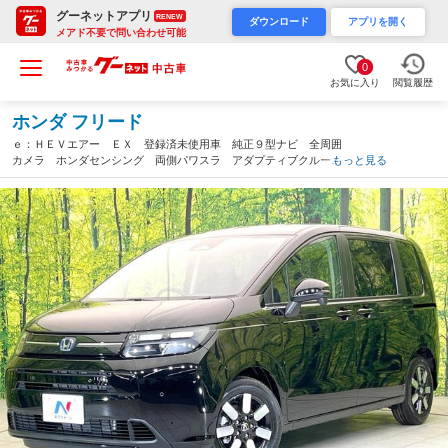
グーネットアプリ
RENEW
ダウンロード
アプリを開く
メアド不要で問い合わせ可能
0
お気に入り
閲覧履歴
ホンダ フリード
ｅ：ＨＥＶエアー ＥＸ 登録済未使用車 純正９型ナビ 全周囲
カメラ ホンダセンシング 両側パワスラ アダプティブクルーズ
もっと見る
コントロール スマートキー ブラインドスポットモニター シー
トヒーター オートエアコン リアエアコン（静岡県）