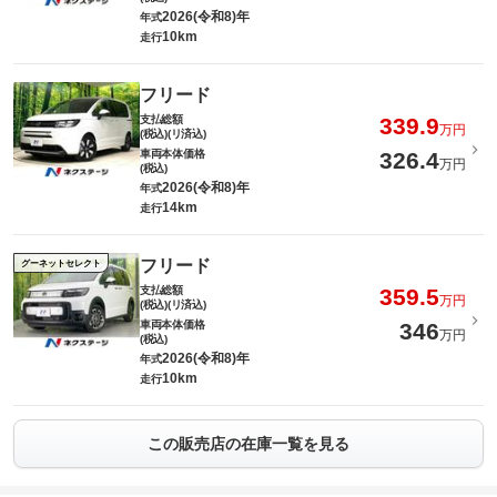
2026(令和8)年
年式
10km
走行
フリード
支払総額
339.9
万円
(税込)(リ済込)
車両本体価格
326.4
万円
(税込)
2026(令和8)年
年式
14km
走行
フリード
グーネットセレクト
支払総額
359.5
万円
(税込)(リ済込)
車両本体価格
346
万円
(税込)
2026(令和8)年
年式
10km
走行
この販売店の在庫一覧を見る