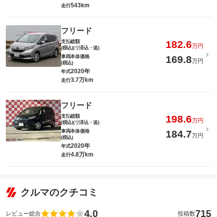
543km
走行
フリード
支払総額
182.6
万円
(税込)(リ済込・追)
車両本体価格
169.8
万円
(税込)
2020年
年式
3.7万km
走行
フリード
支払総額
198.6
万円
(税込)(リ済込・追)
車両本体価格
184.7
万円
(税込)
2020年
年式
4.8万km
走行
クルマのクチコミ
4.0
715
レビュー総合
投稿数