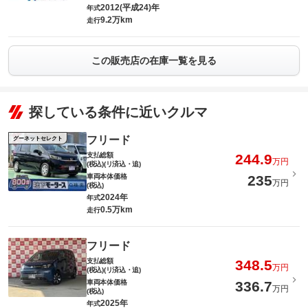
2012(平成24)年
年式
9.2万km
走行
この販売店の在庫一覧を見る
探している条件に近いクルマ
フリード
グーネットセレクト
支払総額
244.9
万円
(税込)(リ済込・追)
車両本体価格
235
万円
(税込)
2024年
年式
0.5万km
走行
フリード
支払総額
348.5
万円
(税込)(リ済込・追)
車両本体価格
336.7
万円
(税込)
2025年
年式