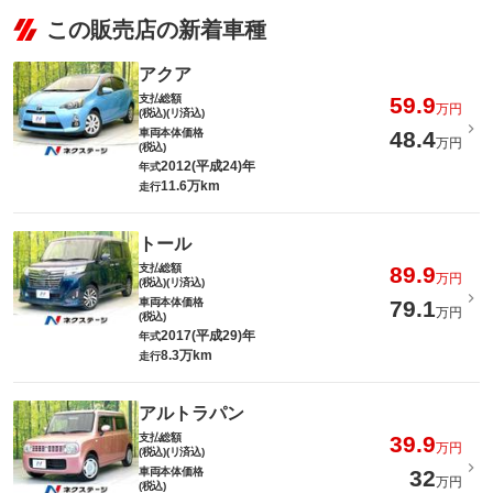
この販売店の新着車種
アクア
支払総額
59.9
万円
(税込)(リ済込)
車両本体価格
48.4
万円
(税込)
2012(平成24)年
年式
11.6万km
走行
トール
支払総額
89.9
万円
(税込)(リ済込)
車両本体価格
79.1
万円
(税込)
2017(平成29)年
年式
8.3万km
走行
アルトラパン
支払総額
39.9
万円
(税込)(リ済込)
車両本体価格
32
万円
(税込)