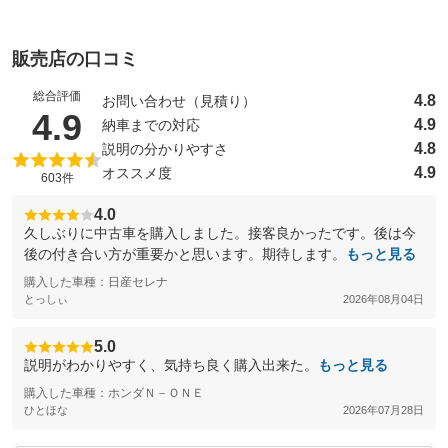
販売店の口コミ
総合評価
4.8
お問い合わせ（見積り）
（5点満点中）
4.9
4.9
納車までの対応
4.8
説明の分かりやすさ
4.9
オススメ度
603件
4.0
久しぶりに中古車を購入しました。接客良かったです。後は今
後の付き合い方が重要かと思います。期待します。
もっと見る
購入した車種：日産セレナ
とっしぃ
2026年08月04日
5.0
説明がわかりやすく、気持ち良く購入出来た。
もっと見る
購入した車種：ホンダＮ－ＯＮＥ
ひとほな
2026年07月28日