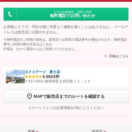
まずは在庫確認・見積り依頼
無料電話でお問い合わせ
お気軽にどうぞ。問合せ後に何度もご連絡が届くことはありません。 メールア
ドレスは販売店に公開されません。
※無料電話をご利用の場合は、販売店へお客様の電話番号が通知されます。無料電話
番号ご利用の際の注意点は
こちら
IP電話、ひかり電話からはご利用いただけません。
詳細はこちら
ネクステージ 富士店
4.9
603件
【STEP1】
認証画面でグーネットを友だち追加してから「許可する」ボタンを押
〒417-0031 静岡県富士市田島７２－１５
します
MAPで販売店までのルートを確認する
【STEP2】
トーク画面で
ボタンをタップして問い合わせを
完了してください。
スマートフォンの位置情報をONにしてください
こちら
装備
販売店