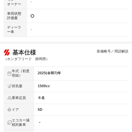
-
オーナー
車両状態
評価書
ディーラ
-
ー車
基本仕様
装備略号／用語解説
（ホンダフリード 静岡県）
年式（初度
2025(令和7)年
登録）
排気量
1500cc
乗車定員
６名
ドア
5D
エコカー減
－
税対象車