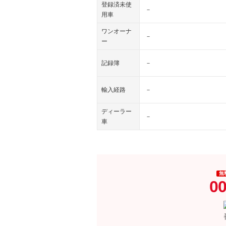
登録済未使
－
用車
ワンオーナ
－
ー
記録簿
－
輸入経路
－
ディーラー
－
車
無
00