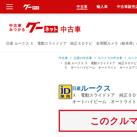
中古車
輸入車
中古車販売
新車
中古車
日産 ルークス Ｘ 電動スライドドア 純正ＳＤナビ 全周囲カメラ（岐阜県
輸入車
中古車
日産の中古車
ルークスの中古車
ルー
日産 ルークス Ｘ 電動スライドドア 純正ＳＤナ
Ｃ オートハイビーム オートライト オートエア
クルマ買取
ルークス
日産
カーリース
Ｘ 電動スライドドア 純正Ｓ
オートハイビーム オートライト
タイヤ交換
このクルマ
整備工場
車検