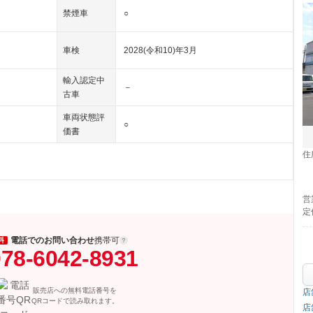
禁煙車
○
車検
2028(令和10)年3月
輸入認定中
－
古車
車両状態評
○
価書
住
営
定
電話でのお問い合わせ
携帯可
料
78-6042-8931
販売店への無料電話番号を
店
QRコードで読み取れます。
店