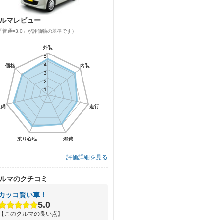
ルマレビュー
「普通=3.0」が評価軸の基準です）
外装
外装
5
5
4
4
価格
価格
内装
内装
3
3
2
2
1
1
装備
装備
走行
走行
乗り心地
乗り心地
燃費
燃費
評価詳細を見る
ルマのクチコミ
カッコ賢い車！
5.0
【このクルマの良い点】