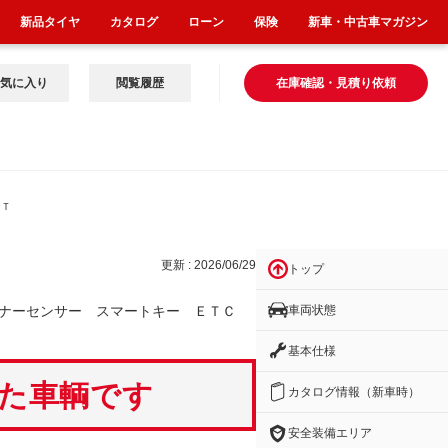
新品タイヤ
カタログ
ローン
保険
新車・中古車マガジン
気に入り
閲覧履歴
在庫確認・見積り依頼
ＥＴ
更新 : 2026/06/29
トップ
車両状態
ーナーセンサー スマートキー ＥＴＣ
基本仕様
いた車輌です
カタログ情報（新車時）
安全装備エリア