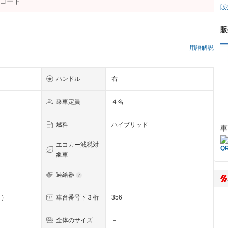
販
販
用語解説
ハンドル
右
乗車定員
４名
燃料
ハイブリッド
車
エコカー減税対
－
象車
過給器
－
Ｐ）
車台番号下３桁
356
全体のサイズ
－