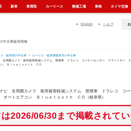
店
新車
車買取
カーリース
整備工場
車検
タイヤ交換
English
ヘルプ
お
）の中古車販売情報
クス・岐阜県の中古車
ルークス・岐阜県岐阜市の中古車
ビ 全周囲カメラ 衝突被害軽減システム 禁煙車 ドラレコ コーナーセンサー スマートキー 
コン Ｂｌｕｅｔｏｏｔｈ ＣＤ
Ｄナビ 全周囲カメラ 衝突被害軽減システム 禁煙車 ドラレコ コ
 オートエアコン Ｂｌｕｅｔｏｏｔｈ ＣＤ（岐阜県）
は2026/06/30まで掲載されて