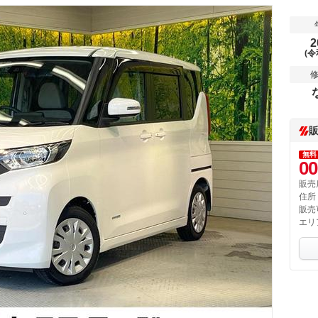
2
(令
無料
00
販売
住所
販売
エリ