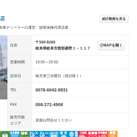
パワーステアリング
パワーウィンドウ
ビジュアル：-／DVD再
アルミホイール
－
生
ングストップ
ドライブレコーダー
USB入力端子
－
ハーフレザーシート
キーレス
－
店
紹介動画を見る
クリーンディーゼル
センターデフロック
－
－
新車ディーラーの運営、損害保険代理店業
セノンライト)
ポータブルナビ
バックカメラ
－
乗車
電動格納ミラー
スマートキー
ローダウン
－
〒500-8268
MAPを開く
住所
岐阜県岐阜市茜部菱野１－１１７
装備略号／用語解説
ート
3列シート
ベンチシート
－
営業時間
10:00～20:00
ップシート
オットマン
電動格納サードシート
－
－
スルー
後席モニター
電動リアゲート
－
－
定休日
毎月第三水曜日（祝日除く）
アコン
全周囲カメラ
サイドカメラ
0078-6042-8931
TEL
ペンション
058-272-4908
FAX
装備略号／用語解説
販売可能
直接お問合せください
エリア