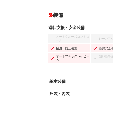
装備
運転支援・安全装備
オートクルーズコントロ
レーンア
－
－
ール
横滑り防止装置
衝突安全
オートマチックハイビー
頸部衝撃
－
ム
ト
基本装備
外装・内装
エアバッグ：運転席/助手席
ABS
エアコン
カーナビ：SDナビ