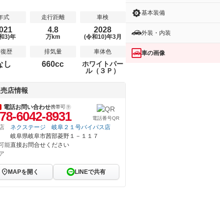
基本装備
年式
走行距離
車検
021
4.8
2028
外装・内装
和3)年
万km
(令和10)年3月
修復歴
排気量
車体色
車の画像
なし
660cc
ホワイトパー
ル（３Ｐ）
販売店情報
電話お問い合わせ
携帯可
78-6042-8931
電話番号QR
店
ネクステージ 岐阜２１号バイパス店
岐阜県岐阜市茜部菱野１－１１７
可能
直接お問合せください
ア
MAPを開く
LINEで共有