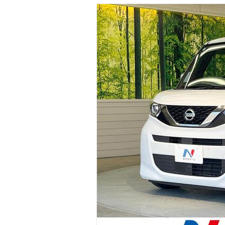
マガジン
車カタログ
自動車ローン
保険
レビュー
価格相場
教習所
用語集