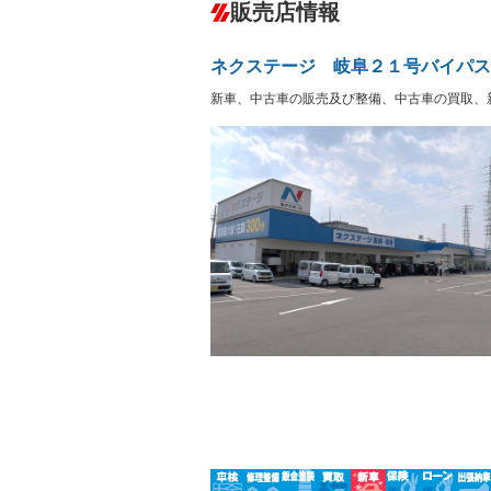
ダウンヒルアシストコントロール
－
販売店情報
オーディオ：CDまたはCDチェンジャー
盗難防止システム
アイドリ
－
ヘッドライトウォッシャ
革シート
－
－
ネクステージ 岐阜２１号バイパス
ー
Bluetooth接続
100V電源
－
新車、中古車の販売及び整備、中古車の買取、
LEDヘッドランプ
HID(キ
－
－
レンタカーアップ
展示・試
－
－
ETC
エアロ
－
ランフラットタイヤ
パワーシ
－
－
フルフラットシート
チップア
－
－
シートヒーター
ウォーク
－
－
フロントカメラ
シートエ
－
ルーフレール
エアサス
－
－