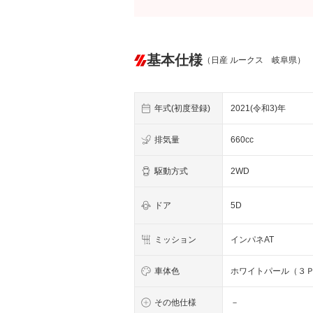
基本仕様
（日産 ルークス 岐阜県）
年式(初度登録)
2021(令和3)年
排気量
660cc
駆動方式
2WD
ドア
5D
ミッション
インパネAT
車体色
ホワイトパール（３
その他仕様
－