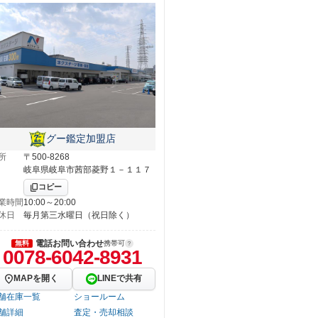
グー鑑定加盟店
所
〒500-8268
岐阜県岐阜市茜部菱野１－１１７
コピー
業時間
10:00～20:00
休日
毎月第三水曜日（祝日除く）
電話お問い合わせ
無料
携帯可
0078-6042-8931
MAPを開く
LINEで共有
舗在庫一覧
ショールーム
舗詳細
査定・売却相談