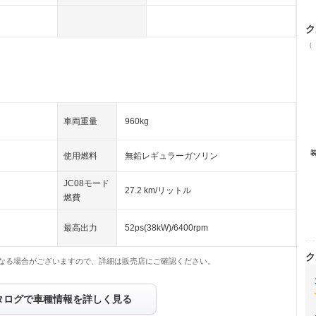
ク
（
車両重量
960kg
使用燃料
無鉛レギュラーガソリン
JC08モード
27.2 km/リットル
燃費
最高出力
52ps(38kW)/6400rpm
ク
なる場合がございますので、詳細は販売店にご確認ください。
タログで車種情報を詳しく見る