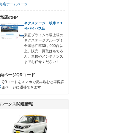
売店ホームページ
売店のHP
ネクステージ 岐阜２１
号パイパス店
東証プライム市場上場の
ネクステージグループ！
全国総在庫30，000台以
上。販売・買取はもちろ
ん、車検やメンテナンス
までお任せください！
両ページQRコード
QRコードをスマホで読み込むと車両詳
細ページに遷移できます
ルークス関連情報