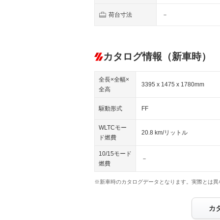
荷台寸法
－
カタログ情報（新車時）
全長×全幅×
3395 x 1475 x 1780mm
全高
駆動形式
FF
WLTCモー
20.8 km/リットル
ド燃費
10/15モード
－
燃費
※新車時のカタログデータとなります。実際とは異
カ