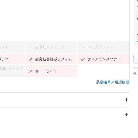
シスト
自動駐車システム
パークアシスト
－
－
ボディ
衝突被害軽減システム
クリアランスソナー
※
緩和ヘッドレス
オートライト
件
装備略号／用語解説
スライドドア：両側スラ
サンルーフ
－
イド・片側電動
Wエアコン
リフトアップ
－
－
TV：フルセグ