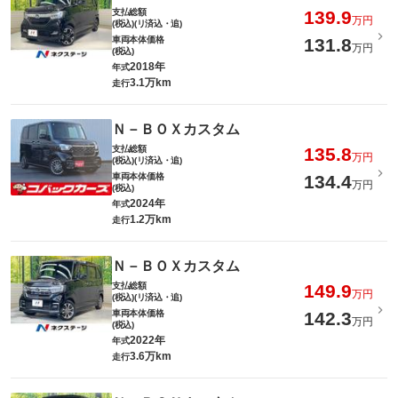
支払総額
139.9
万円
(税込)(リ済込・追)
車両本体価格
131.8
万円
(税込)
2018年
年式
3.1万km
走行
Ｎ－ＢＯＸカスタム
支払総額
135.8
万円
(税込)(リ済込・追)
車両本体価格
134.4
万円
(税込)
2024年
年式
1.2万km
走行
Ｎ－ＢＯＸカスタム
支払総額
149.9
万円
(税込)(リ済込・追)
車両本体価格
142.3
万円
(税込)
2022年
年式
3.6万km
走行