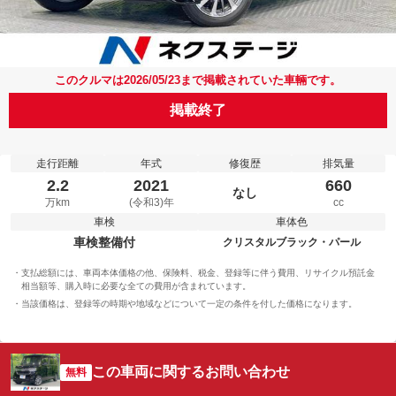
このクルマは2026/05/23まで掲載されていた車輛です。
掲載終了
走行距離
年式
修復歴
排気量
2.2
2021
660
なし
万km
(令和3)年
cc
車検
車体色
車検整備付
クリスタルブラック・パール
支払総額には、車両本体価格の他、保険料、税金、登録等に伴う費用、リサイクル預託金
相当額等、購入時に必要な全ての費用が含まれています。
当該価格は、登録等の時期や地域などについて一定の条件を付した価格になります。
この車両に関するお問い合わせ
無料