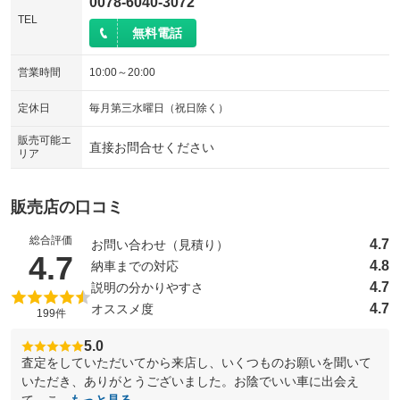
0078-6040-3072
TEL
無料電話
営業時間
10:00～20:00
定休日
毎月第三水曜日（祝日除く）
販売可能エ
直接お問合せください
リア
販売店の口コミ
総合評価
4.7
お問い合わせ（見積り）
（5点満点中）
4.7
4.8
納車までの対応
4.7
説明の分かりやすさ
4.7
オススメ度
199件
5.0
査定をしていただいてから来店し、いくつものお願いを聞いて
いただき、ありがとうございました。お陰でいい車に出会え