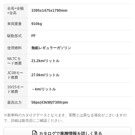
ダウンヒルアシストコントロール
アルミホイール：14インチ
：装備なし
：装備あり
全長×全幅
3395x1475x1790mm
×全高
パワーウィンドウ
盗難防止システム
革シート
ハーフレザーシート
：装備あり
：装備あり
：装備なし
：装備なし
車両重量
910kg
アイドリングストップ
ドライブレコーダー
キーレス
LEDヘッドランプ
：装備あり
：装備あり
：装備あり
：装備あり
USB入力端子
Bluetooth接続
駆動形式
FF
HID(キセノンライト)
ポータブルナビ
：装備あり
：装備あり
：装備なし
：装備なし
100V電源
クリーンディーゼル
バックカメラ
ETC
使用燃料
無鉛レギュラーガソリン
：装備なし
：装備なし
：装備あり
：装備あり
センターデフロック
エアロ
スマートキー
：装備なし
WLTCモ
：装備なし
：装備あり
21.2km/リットル
ード燃費
レンタカーアップ
展示・試乗車
ローダウン
ランフラットタイヤ
：装備なし
：装備なし
：装備なし
：装備なし
JC08モー
27.0km/リットル
ド燃費
電動格納ミラー
パワーシート
3列シート
：装備あり
：装備なし
：装備なし
10/15モー
装備略号／用語解説
－km/リットル
ベンチシート
フルフラットシート
ド燃費
：装備あり
：装備なし
チップアップシート
オットマン
：装備なし
：装備なし
最高出力
58ps(43kW)/7300rpm
電動格納サードシート
シートヒーター
：装備なし
：装備あり
※新車時のカタログデータとなります。実際とは異なる場合がございますの
で、詳細は販売店にご確認ください。
ウォークスルー
後席モニター
：装備なし
：装備なし
電動リアゲート
フロントカメラ
カタログで車種情報を詳しく見る
：装備なし
：装備なし