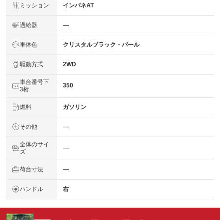
ミッション
インパネAT
過給器
―
車体色
クリスタルブラック・パール
駆動方式
2WD
車台番号下
350
3桁
燃料
ガソリン
その他
―
全体のサイ
―
ズ
荷台寸法
―
ハンドル
右