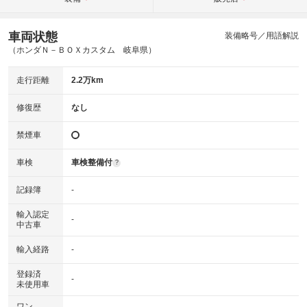
車両状態
装備略号／用語解説
（ホンダＮ－ＢＯＸカスタム 岐阜県）
走行距離
2.2万km
修復歴
なし
禁煙車
車検
車検整備付
?
記録簿
-
輸入認定
-
中古車
輸入経路
-
登録済
-
未使用車
ワン