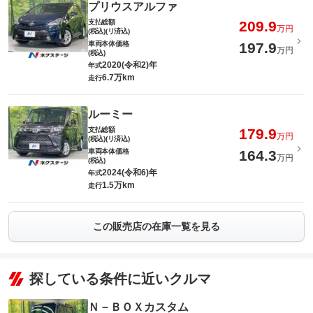
プリウスアルファ
支払総額
209.9
万円
(税込)(リ済込)
車両本体価格
197.9
万円
(税込)
2020(令和2)年
年式
6.7万km
走行
ルーミー
支払総額
179.9
万円
(税込)(リ済込)
車両本体価格
164.3
万円
(税込)
2024(令和6)年
年式
1.5万km
走行
この販売店の在庫一覧を見る
探している条件に近いクルマ
Ｎ－ＢＯＸカスタム