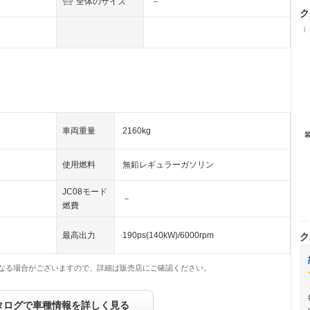
全体のサイズ
－
ク
（
車両重量
2160kg
使用燃料
無鉛レギュラーガソリン
JC08モード
－
燃費
最高出力
190ps(140kW)/6000rpm
ク
なる場合がございますので、詳細は販売店にご確認ください。
タログで車種情報を詳しく見る