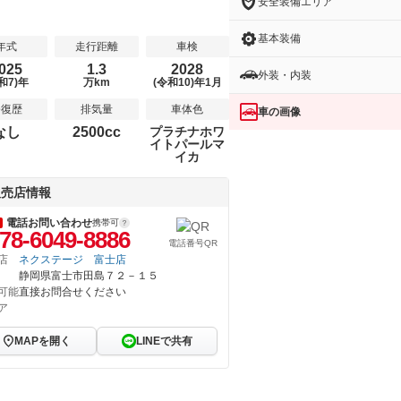
安全装備エリア
基本装備
年式
走行距離
車検
025
1.3
2028
外装・内装
和7)年
万km
(令和10)年1月
修復歴
排気量
車体色
車の画像
なし
2500cc
プラチナホワ
イトパールマ
イカ
販売店情報
電話お問い合わせ
携帯可
78-6049-8886
電話番号QR
店
ネクステージ 富士店
静岡県富士市田島７２－１５
可能
直接お問合せください
ア
MAPを開く
LINEで共有