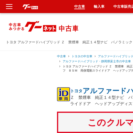
中古車
輸入車
中古車販売
新車
中古車
トヨタ アルファードハイブリッド Ｚ 禁煙車 純正１４型ナビ パノラミッ
輸入車
中古車
トヨタの中古車
アルファードハイブリッ
アルファードハイブリッド・静岡県富士市の中古車
トヨタ アルファードハイブリッド Ｚ 禁煙車 純
クルマ買取
フ ＢＳＭ 両側電動スライドドア ヘッドアップ
カーリース
アルファード
トヨタ
Ｚ 禁煙車 純正１４型ナビ パ
タイヤ交換
ライドドア ヘッドアップディス
整備工場
このクルマ
車検