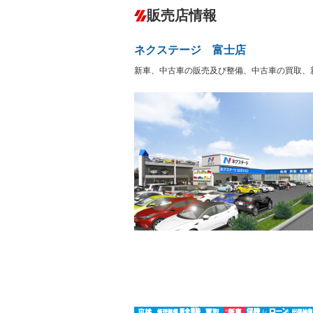
ダウンヒルアシストコントロール
－
販売店情報
オーディオ：ミュージックプレイヤー接
盗難防止システム
アイドリ
－
ヘッドライトウォッシャ
革シート
－
－
ネクステージ 富士店
ー
Bluetooth接続
100V電源
－
新車、中古車の販売及び整備、中古車の買取、
LEDヘッドランプ
HID(キ
－
レンタカーアップ
展示・試
－
－
ETC2.0
エアロ
ランフラットタイヤ
パワーシ
－
フルフラットシート
チップア
－
－
シートヒーター
ウォーク
フロントカメラ
シートエ
ルーフレール
エアサス
－
－