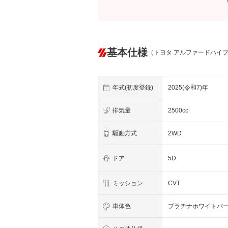
基本仕様
（トヨタ アルファードハイ
年式(初度登録)
2025(令和7)年
排気量
2500cc
駆動方式
2WD
ドア
5D
ミッション
CVT
車体色
プラチナホワイトパ