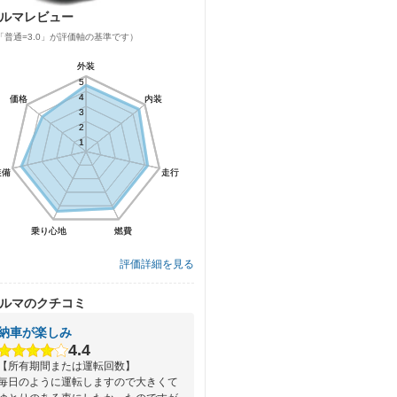
ルマレビュー
「普通=3.0」が評価軸の基準です）
外装
外装
5
5
4
4
価格
価格
内装
内装
3
3
2
2
1
1
装備
装備
走行
走行
乗り心地
乗り心地
燃費
燃費
評価詳細を見る
ルマのクチコミ
納車が楽しみ
4.4
【所有期間または運転回数】
毎日のように運転しますので大きくて