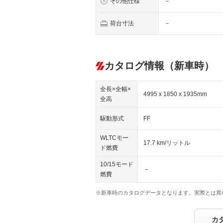
その他仕様
－
荷台寸法
－
カタログ情報（新車時）
全長×全幅×
4995 x 1850 x 1935mm
全高
駆動形式
FF
WLTCモー
17.7 km/リットル
ド燃費
10/15モード
－
燃費
※新車時のカタログデータとなります。実際とは異
カ