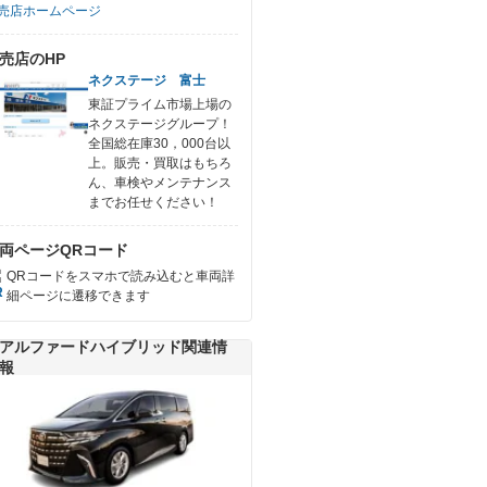
売店ホームページ
売店のHP
ネクステージ 富士
東証プライム市場上場の
ネクステージグループ！
全国総在庫30，000台以
上。販売・買取はもちろ
ん、車検やメンテナンス
までお任せください！
両ページQRコード
QRコードをスマホで読み込むと車両詳
細ページに遷移できます
アルファードハイブリッド関連情
報