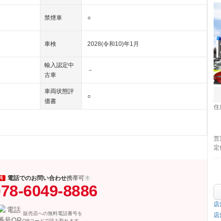
禁煙車
○
車検
2028(令和10)年1月
輸入認定中
－
古車
車両状態評
○
価書
住
営
定
電話でのお問い合わせ
携帯可
料
78-6049-8886
店
販売店への無料電話番号を
店
QRコードで読み取れます。