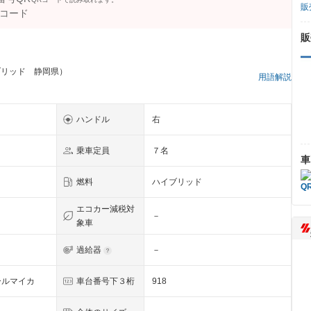
販
販
ブリッド 静岡県）
用語解説
ハンドル
右
乗車定員
７名
車
燃料
ハイブリッド
エコカー減税対
－
象車
過給器
－
ールマイカ
車台番号下３桁
918