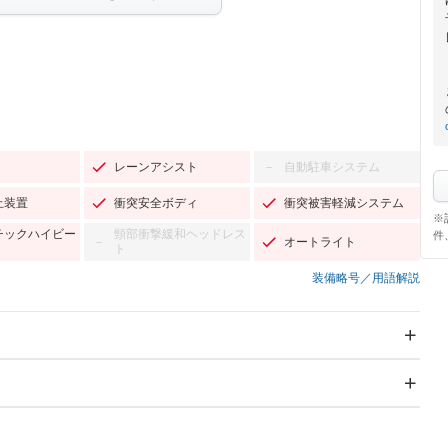
レーンアシスト
自動駐車システム
－
止装置
衝突安全ボディ
衝突被害軽減システム
※
チックハイビー
頸部衝撃緩和ヘッドレス
件
オートライト
－
ト
装備略号／用語解説
スライドドア：両面電動
サンルーフ
－
Wエアコン
リフトアップ
－
TV：フルセグ