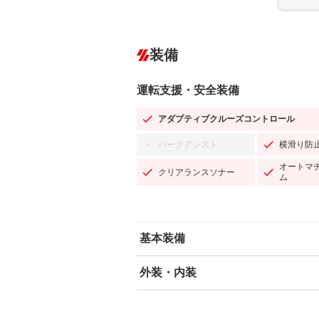
装備
運転支援・安全装備
アダプティブクルーズコントロール
パークアシスト
横滑り防
－
オートマ
クリアランスソナー
ム
基本装備
外装・内装
エアバッグ：運転席/助手席/サイド
ABS
エアコン
カーナビ：メモリーナビ他