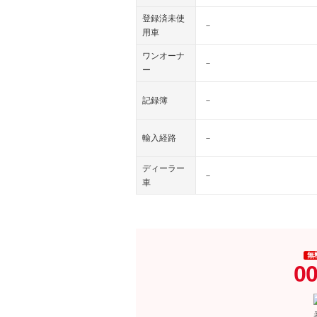
登録済未使
－
用車
ワンオーナ
－
ー
記録簿
－
輸入経路
－
ディーラー
－
車
無
00