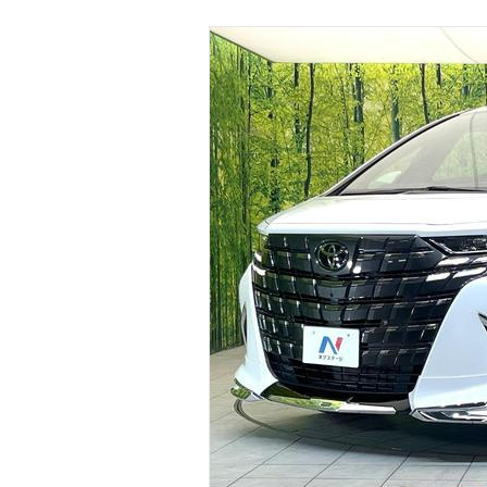
マガジン
車カタログ
自動車ローン
保険
レビュー
価格相場
教習所
用語集