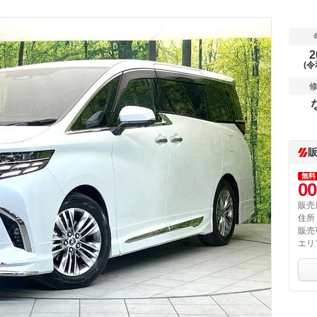
2
(令
無料
00
販売
住所
販売
エリ