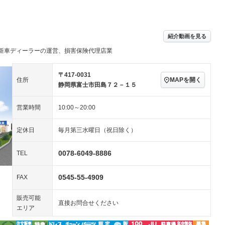
パワーステアリング
パワーウィンドウ
アルミホイール：18イ
続可
－ビジュアル
－
ンチ
ングストップ
ドライブレコーダー
USB入力端子
－
ハーフレザーシート
キーレス
－
紹介動画を見る
クリーンディーゼル
センターデフロック
－
－
新車ディーラーの運営、損害保険代理店業
セノンライト)
ポータブルナビ
バックカメラ
－
乗車
電動格納ミラー
スマートキー
ローダウン
－
〒417-0031
MAPを開く
住所
装備略号／用語解説
静岡県富士市田島７２－１５
ート
3列シート
ベンチシート
－
営業時間
10:00～20:00
ップシート
オットマン
電動格納サードシート
－
スルー
後席モニター
電動リアゲート
定休日
毎月第三水曜日（祝日除く）
アコン
全周囲カメラ
サイドカメラ
0078-6049-8886
TEL
ペンション
0545-55-4909
FAX
装備略号／用語解説
販売可能
直接お問合せください
エリア