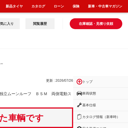
新品タイヤ
カタログ
ローン
保険
新車・中古車マガジン
気に入り
閲覧履歴
在庫確認・見積り依頼
ルー
更新 : 2026/07/26
トップ
車両状態
独立ムーンルーフ ＢＳＭ 両側電動ス
基本仕様
いた車輌です
カタログ情報（新車時）