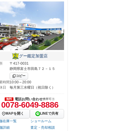
グー鑑定加盟店
所
〒417-0031
静岡県富士市田島７２－１５
コピー
業時間
10:00～20:00
休日
毎月第三水曜日（祝日除く）
電話お問い合わせ
無料
携帯可
0078-6049-8886
MAPを開く
LINEで共有
舗在庫一覧
ショールーム
舗詳細
査定・売却相談