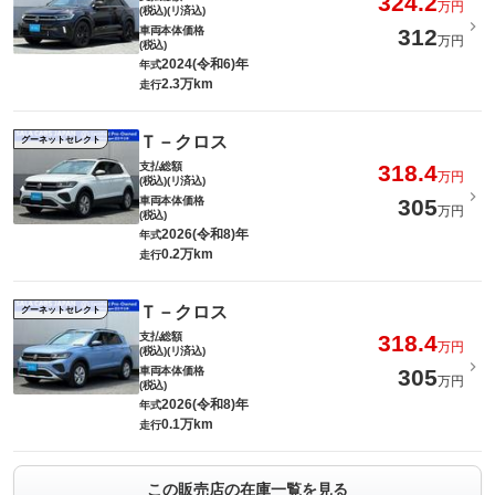
324.2
万円
(税込)(リ済込)
車両本体価格
312
万円
(税込)
2024(令和6)年
年式
2.3万km
走行
Ｔ－クロス
グーネットセレクト
支払総額
318.4
万円
(税込)(リ済込)
車両本体価格
305
万円
(税込)
2026(令和8)年
年式
0.2万km
走行
Ｔ－クロス
グーネットセレクト
支払総額
318.4
万円
(税込)(リ済込)
車両本体価格
305
万円
(税込)
2026(令和8)年
年式
0.1万km
走行
この販売店の在庫一覧を見る