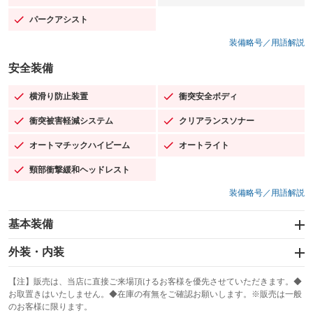
パークアシスト
：装備あり
装備略号／用語解説
安全装備
横滑り防止装置
衝突安全ボディ
：装備あり
：装備あり
衝突被害軽減システム
クリアランスソナー
：装備あり
：装備あり
オートマチックハイビーム
オートライト
：装備あり
：装備あり
頸部衝撃緩和ヘッドレスト
：装備あり
装備略号／用語解説
基本装備
エアバッグ：運転席/助手席/サイド
外装・内装
：装備あり
スライドドア
カーナビ：メモリーナビ他
：装備なし
：装備あり
【注】販売は、当店に直接ご来場頂けるお客様を優先させていただきます。◆
お取置きはいたしません。◆在庫の有無をご確認お願いします。※販売は一般
サンルーフ
ABS
TV：フルセグ
：装備なし
：装備あり
：装備あり
のお客様に限ります。