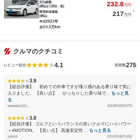
支払総額
232.8
万円
(税込)(リ済込・追)
車両本体価格
217
万円
(税込)
2021年
年式
3.3万km
走行
クルマのクチコミ
4.1
275
レビュー総合
投稿数
3.9
【総合評価】 初めての外車ですが塊り感のある乗り味で気に
入りました。 【良い点】 がっちりした乗り味で...
もっと見
る
wanpaku101...
2013年09月07日
3.8
【総合評価】 ゴルフというバランスの良いクルマにハイパワー
＋4MOTION。 【良い点】 高速安定性 ...
もっと見る
yukizo
2012年08月18日