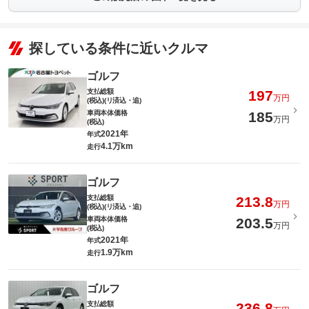
探している条件に近いクルマ
ゴルフ
支払総額
197
万円
(税込)(リ済込・追)
車両本体価格
185
万円
(税込)
2021年
年式
4.1万km
走行
ゴルフ
支払総額
213.8
万円
(税込)(リ済込・追)
車両本体価格
203.5
万円
(税込)
2021年
年式
1.9万km
走行
ゴルフ
支払総額
236.8