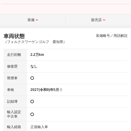
装備
販売店
車両状態
装備略号／用語解説
（フォルクスワーゲンゴルフ 愛知県）
走行距離
2.2万km
修復歴
なし
禁煙車
車検
2027(令和9)年5月
?
記録簿
輸入認定
中古車
輸入経路
正規輸入車