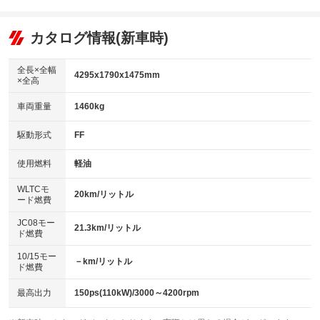
エアコン
Wエアコン
オーディオ：ミュージックプレイヤー接続可
：装備あり
：装備あり
：装備あり
リフトアップ
パワーステアリング
カタログ情報(新車時)
ビジュアル
：装備なし
：装備あり
：装備なし
ダウンヒルアシストコントロール
アルミホイール：17インチ
：装備なし
：装備あり
全長×全幅
4295x1790x1475mm
×全高
パワーウィンドウ
盗難防止システム
革シート
ハーフレザーシート
：装備あり
：装備あり
：装備なし
：装備なし
車両重量
1460kg
アイドリングストップ
ドライブレコーダー
キーレス
LEDヘッドランプ
：装備あり
：装備なし
：装備あり
：装備あり
USB入力端子
Bluetooth接続
駆動形式
FF
HID(キセノンライト)
ポータブルナビ
：装備あり
：装備あり
：装備なし
：装備なし
100V電源
クリーンディーゼル
バックカメラ
ETC2.0
使用燃料
軽油
：装備なし
：装備なし
：装備あり
：装備あり
センターデフロック
エアロ
スマートキー
：装備なし
WLTCモ
：装備なし
：装備あり
20km/リットル
ード燃費
レンタカーアップ
展示・試乗車
ローダウン
ランフラットタイヤ
：装備なし
：装備なし
：装備なし
：装備なし
JC08モー
21.3km/リットル
ド燃費
電動格納ミラー
パワーシート
3列シート
：装備あり
：装備なし
：装備なし
10/15モー
装備略号／用語解説
－km/リットル
ベンチシート
フルフラットシート
ド燃費
：装備なし
：装備なし
チップアップシート
オットマン
：装備なし
：装備なし
最高出力
150ps(110kW)/3000～4200rpm
電動格納サードシート
シートヒーター
：装備なし
：装備あり