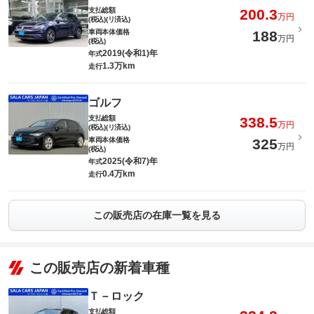
支払総額
200.3
万円
(税込)(リ済込)
車両本体価格
188
万円
(税込)
2019(令和1)年
年式
1.3万km
走行
ゴルフ
支払総額
338.5
万円
(税込)(リ済込)
車両本体価格
325
万円
(税込)
2025(令和7)年
年式
0.4万km
走行
この販売店の在庫一覧を見る
この販売店の新着車種
Ｔ－ロック
支払総額