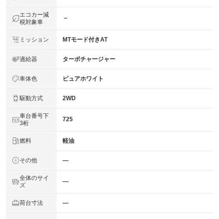
エコカー減
－
税対象車
ミッション
MTモード付きAT
過給器
ターボチャージャー
車体色
ピュアホワイト
駆動方式
2WD
車台番号下
725
3桁
燃料
軽油
その他
―
全体のサイ
―
ズ
荷台寸法
―