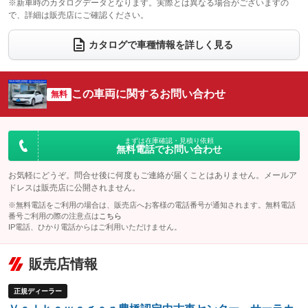
※新車時のカタログデータとなります。実際とは異なる場合がございますの
で、詳細は販売店にご確認ください。
ウォークスルー
後席モニター
：装備なし
：装備なし
電動リアゲート
フロントカメラ
カタログで車種情報を詳しく見る
：装備なし
：装備なし
シートエアコン
全周囲カメラ
：装備なし
：装備なし
サイドカメラ
ルーフレール
この車両に関するお問い合わせ
：装備なし
無料
：装備なし
エアサスペンション
ヘッドライトウォッシャー
：装備なし
：装備なし
装備略号／用語解説
まずは在庫確認・見積り依頼
無料電話でお問い合わせ
お気軽にどうぞ。問合せ後に何度もご連絡が届くことはありません。メールア
ドレスは販売店に公開されません。
※無料電話をご利用の場合は、販売店へお客様の電話番号が通知されます。無料電話
番号ご利用の際の注意点は
こちら
IP電話、ひかり電話からはご利用いただけません。
販売店情報
正規ディーラー