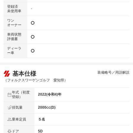
登録済
-
未使用車
ワン
オーナー
車両状態
評価書
ディーラ
ー車
基本仕様
装備略号／用語解説
（フォルクスワーゲンゴルフ 愛知県）
年式（初度
2022(令和4)年
登録）
排気量
2000cc(D)
乗車定員
５名
ドア
5D