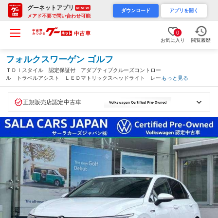
グーネットアプリ
RENEW
ダウンロード
アプリを開く
メアド不要で問い合わせ可能
0
お気に入り
閲覧履歴
フォルクスワーゲン ゴルフ
ＴＤＩスタイル 認定保証付 アダプティブクルーズコントロー
ル トラベルアシスト ＬＥＤマトリックスヘッドライト レーン
もっと見る
チェンジアシスト リヤトラフィックアラート パドルシフト Ａ
ｐｐ－Ｃｏｎｎｅｃｔ（愛知県）
正規販売店認定中古車