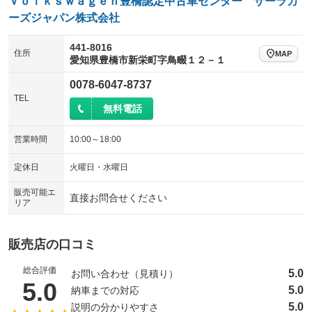
Ｖｏｌｋｓｗａｇｅｎ豊橋認定中古車センター サーラカ
ーズジャパン株式会社
441-8016
住所
MAP
愛知県豊橋市新栄町字鳥畷１２－１
0078-6047-8737
TEL
無料電話
営業時間
10:00～18:00
定休日
火曜日・水曜日
販売可能エ
直接お問合せください
リア
販売店の口コミ
総合評価
5.0
お問い合わせ（見積り）
（5点満点中）
5.0
5.0
納車までの対応
5.0
説明の分かりやすさ