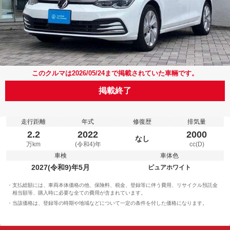
このクルマは2026/05/24まで掲載されていた車輛です。
掲載終了
走行距離
年式
修復歴
排気量
2.2
2022
2000
なし
万km
(令和4)年
cc(D)
車検
車体色
2027(令和9)年5月
ピュアホワイト
支払総額には、車両本体価格の他、保険料、税金、登録等に伴う費用、リサイクル預託金
相当額等、購入時に必要な全ての費用が含まれています。
当該価格は、登録等の時期や地域などについて一定の条件を付した価格になります。