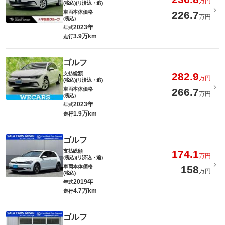
万円
(税込)(リ済込・追)
車両本体価格
226.7
万円
(税込)
2023年
年式
3.9万km
走行
ゴルフ
支払総額
282.9
万円
(税込)(リ済込・追)
車両本体価格
266.7
万円
(税込)
2023年
年式
1.9万km
走行
ゴルフ
支払総額
174.1
万円
(税込)(リ済込・追)
車両本体価格
158
万円
(税込)
2019年
年式
4.7万km
走行
ゴルフ