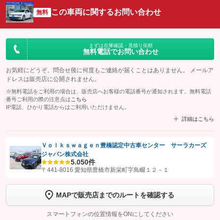
この車両に関するお問い合わせ
無料
まずは在庫確認・見積り依頼
無料電話でお問い合わせ
お気軽にどうぞ。問合せ後に何度もご連絡が届くことはありません。 メールア
ドレスは販売店に公開されません。
※無料電話をご利用の場合は、販売店へお客様の電話番号が通知されます。無料電話
番号ご利用の際の注意点は
こちら
IP電話、ひかり電話からはご利用いただけません。
詳細はこちら
Ｖｏｌｋｓｗａｇｅｎ豊橋認定中古車センター サーラカーズ
ジャパン株式会社
【STEP1】
認証画面でグーネットを友だち追加してから「許可する」ボタンを押
5.0
50件
します
〒441-8016 愛知県豊橋市新栄町字鳥畷１２－１
【STEP2】
トーク画面で
ボタンをタップして問い合わせを
MAPで販売店までのルートを確認する
完了してください。
スマートフォンの位置情報をONにしてください
こちら