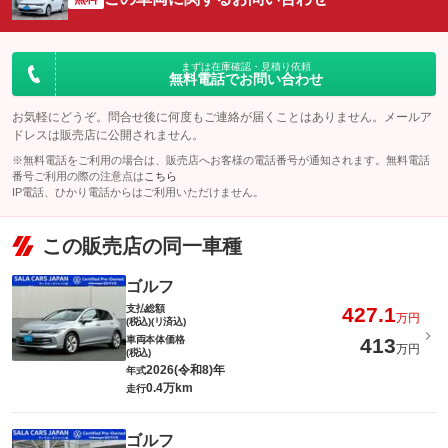
まずは在庫確認・見積り依頼
無料電話でお問い合わせ
お気軽にどうぞ。問合せ後に何度もご連絡が届くことはありません。メールア
ドレスは販売店に公開されません。
※無料電話をご利用の場合は、販売店へお客様の電話番号が通知されます。無料電話
番号ご利用の際の注意点は
こちら
IP電話、ひかり電話からはご利用いただけません。
この販売店の同一車種
ゴルフ
支払総額
427.1
万円
(税込)(リ済込)
車両本体価格
413
万円
(税込)
2026(令和8)年
年式
0.4万km
走行
ゴルフ