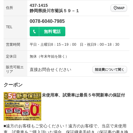
437-1415
住所
MAP
静岡県掛川市菊浜５９－１
0078-6040-7985
TEL
無料電話
営業時間
平日・土曜日8：15～19：00 日・祝日9：00～18：30
定休日
無休（年末年始を除く）
販売可能エ
直接お問合せください
陸送費について聞く
リア
クーポン
未使用車、試乗車は最長５年間新車の保証付
■遠方のお客様もご安心ください！遠方のお客様で、当店で未使用
車、試乗車をご購入頂いた場合、保証継承手続き（保証書の書き換