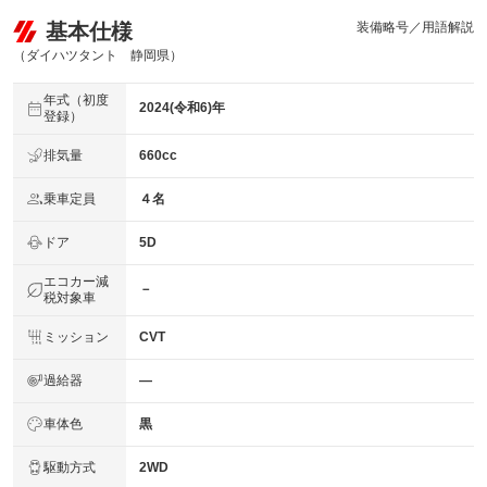
基本仕様
装備略号／用語解説
（ダイハツタント 静岡県）
年式（初度
2024(令和6)年
登録）
排気量
660cc
乗車定員
４名
ドア
5D
エコカー減
－
税対象車
ミッション
CVT
過給器
―
車体色
黒
駆動方式
2WD