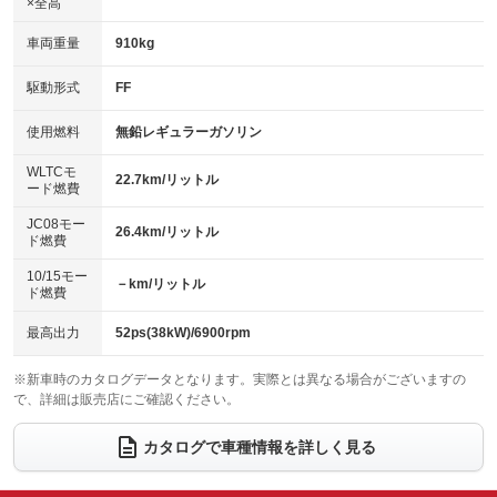
×全高
パワーウィンドウ
盗難防止システム
革シート
ハーフレザーシート
：装備あり
：装備あり
：装備なし
：装備なし
車両重量
910kg
アイドリングストップ
ドライブレコーダー
キーレス
LEDヘッドランプ
：装備あり
：装備なし
：装備あり
：装備あり
USB入力端子
Bluetooth接続
駆動形式
FF
HID(キセノンライト)
ポータブルナビ
：装備なし
：装備なし
：装備なし
：装備なし
100V電源
クリーンディーゼル
バックカメラ
ETC
使用燃料
無鉛レギュラーガソリン
：装備なし
：装備なし
：装備あり
：装備なし
センターデフロック
エアロ
スマートキー
：装備なし
WLTCモ
：装備なし
：装備あり
22.7km/リットル
ード燃費
レンタカーアップ
展示・試乗車
ローダウン
ランフラットタイヤ
：装備なし
：装備なし
：装備なし
：装備なし
JC08モー
26.4km/リットル
ド燃費
電動格納ミラー
パワーシート
3列シート
：装備あり
：装備なし
：装備なし
10/15モー
装備略号／用語解説
－km/リットル
ベンチシート
フルフラットシート
ド燃費
：装備あり
：装備なし
チップアップシート
オットマン
：装備なし
：装備なし
最高出力
52ps(38kW)/6900rpm
電動格納サードシート
シートヒーター
：装備なし
：装備あり
※新車時のカタログデータとなります。実際とは異なる場合がございますの
で、詳細は販売店にご確認ください。
ウォークスルー
後席モニター
：装備なし
：装備なし
電動リアゲート
フロントカメラ
カタログで車種情報を詳しく見る
：装備なし
：装備なし
シートエアコン
全周囲カメラ
：装備なし
：装備なし