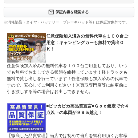
保証内容について問い合わせる
計260項目
保証内容を確認する
保証項目につきましては、新車保証（メーカー保証）の内
保証項目
容と同じ（５年間の特別保証と３年間の一般保証）になり
※消耗部品（タイヤ・バッテリー・ブレーキパッド等）は保証対象外です。
ます。新車保証の内容につきましては新車の保証書（メン
テナンスノート）に記載してあります。
任意保険加入済みの無料代車を１００台ご
修理回数
無制限
用意！キャンピングカーも無料で貸出Ｏ
Ｋ！
限度額無制限
上限金額
別途１０年保証をお付けすることも可能です！詳細は店頭
スタッフにお問い合わせください。※近隣のお客様限定
任意保険加入済みの無料代車を１００台ご用意しており、いつ
でも無料でお出しできる状態を維持しています！軽トラックも
無し
タイヤ、バッテリー、ブレーキパッド等消耗品、定期交換
無料で貸し出しを行っています！任意保険も加入済みの代車で
免責金
部品や、オイルの汚れ等通常の使用により発生する消耗品
すので、安心してご利用ください！※買取専門店等に納車前に
等につきましては、これらの保証とは異なります。
引き渡しする等の場合はお出しできません。
■近隣のお客様：当社 ■遠方のお客様：今後お付き合
保証修理
いしたいお近くのディーラーで、保証継承の手続きを行っ
受付先
て頂くことで、そのお店で新車保証が受けられるよう保証
■ピッカピカ高品質宣言■Ｇｏｏ鑑定で☆４
が継承されますので、安心してお乗り頂けます
点以上の車両が９９％越え！
整備付 法定12ヶ月または法定24ヶ月点検整備付
法定整備
※車検なし・車検整備付の場合は法定24ヶ月点検整備付
※商用車は6ヶ月または12ヶ月点検整備付
【徹底した品質管理】当店では初めて当店を御利用頂くお客様