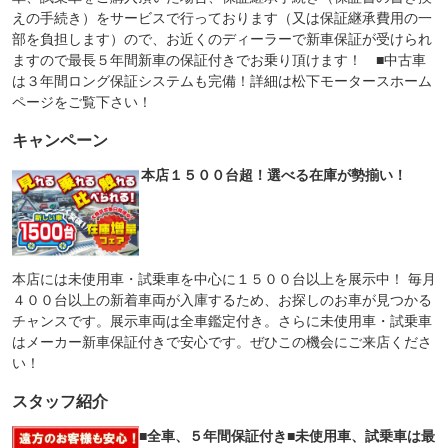
えの手続き）をサービスで行っております（又は保証継承費用の一
部を負担します）ので、お近くのディーラーで新車保証が受けられ
ますので最長５年間新車の保証付きでお乗り頂けます！ ■中古車
は３年間ロング保証システムも完備！詳細は松下モータースホーム
ページをご覧下さい！
キャンペーン
本店１５００台超！選べる在庫が勢揃い！
本店には未使用車・試乗車を中心に１５００台以上を展示中！ 毎月
４００台以上の新着車両が入庫するため、お探しのお車が見つかる
チャンスです。展示車両は全車鑑定付き。さらに未使用車・試乗車
はメーカー新車保証付きで安心です。ぜひこの機会にご来店くださ
い！
スタッフ紹介
■全車、５年間保証付き■未使用車、試乗車は最