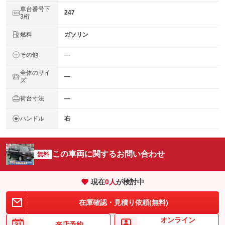
車台番号下
247
3桁
燃料
ガソリン
その他
―
全体のサイ
―
ズ
荷台寸法
―
ハンドル
右
この車両に関するお問い合わせ
無料
現在
0
人
が検討中
在庫確認・見積り依頼(無料)
オンライン
来店予約