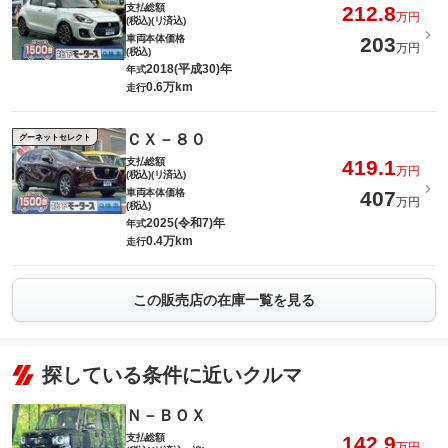
支払総額
212.8
万円
(税込)(リ済込)
車両本体価格
203
万円
(税込)
2018(平成30)年
年式
0.6万km
走行
ＣＸ－８０
グーネットセレクト
支払総額
419.1
万円
(税込)(リ済込)
車両本体価格
407
万円
(税込)
2025(令和7)年
年式
0.4万km
走行
この販売店の在庫一覧を見る
探している条件に近いクルマ
Ｎ－ＢＯＸ
支払総額
142.9
万円