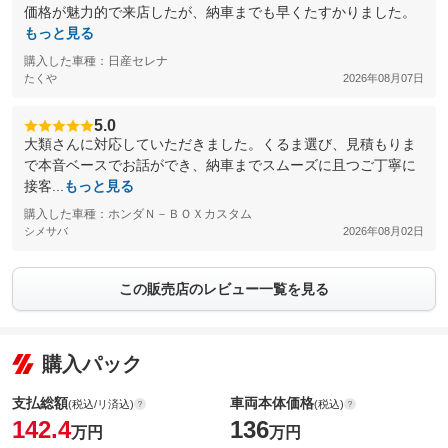
価格が魅力的で来店したが、納車までも早くたすかりました。
もっと見る
購入した車種：日産セレナ
たくや
2026年08月07日
5.0
大類さんに対応していただきました。くるま選び、見積もりま
で本音ベースでお話ができ、納車までスムーズに且つご丁寧に
接客...
もっと見る
購入した車種：ホンダＮ－ＢＯＸカスタム
シメサバ
2026年08月02日
この販売店のレビュー一覧を見る
購入パック
支払総額
車両本体価格
(税込/リ済込)
(税込)
142.4
136
万円
万円