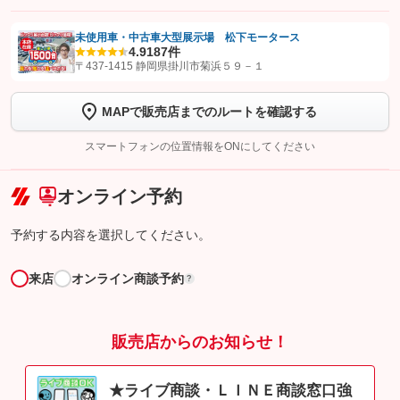
未使用車・中古車大型展示場 松下モータース
4.9
187件
【STEP1】
認証画面でグーネットを友だち追加してから「許可する」ボタンを押
〒437-1415 静岡県掛川市菊浜５９－１
します
MAPで販売店までのルートを確認する
【STEP2】
トーク画面で
ボタンをタップして問い合わせを
完了してください。
スマートフォンの位置情報をONにしてください
こちら
オンライン予約
予約する内容を選択してください。
来店
オンライン商談予約
?
販売店からのお知らせ！
★ライブ商談・ＬＩＮＥ商談窓口強