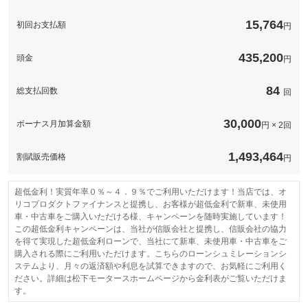
カロッツェリア
Ｄオーディオ付パックです！ ■取付キット一式は
モデル！次世代型ナビ！
ＲＺ８１２ＲＷ８１２
サービス☆
備考
全てが備わったナビ
15,764
初回お支払額
次世代型ナビ
円
■■■ビックリ価格■■■ ナビ本体７９，０００円＋取付工賃１
パナソニック
９，０００円＝９８，０００円が加算されたナビ付パックで
ストラーダ
す！ ■取付キット一式はサービス☆
ＣＮ－ＣＥ０１ＤＷＤ
435,200
このパックの見積もり依頼（無料）
頭金
円
備考
スマホ連携重視のナビ
■■■ビックリ価格■■■ ナビ本体７９，０００円＋取付工賃１
９，０００円＝９８，０００円が加算されたナビ付パックで
84
このパックの見積もり依頼（無料）
総支払回数
す！ ■取付キット一式はサービス☆
回
30,000
ボーナス月加算金額
円 × 2回
このパックの見積もり依頼（無料）
1,493,464
割賦販売価格
円
超低金利！実質年率０％～４．９％でご利用いただけます！当店では、オ
リコプロダクトファイナンスと提携し、お客様が超低金利で新車、未使用
車・中古車をご購入いただける様、キャンペーンを随時実施しています！
この超低金利キャンペーンは、当社が信販会社と提携し、信販会社の協力
を得て実現した超低金利ローンで、当社にて新車、未使用車・中古車をご
購入される際にご利用いただけます。こちらのローンシュミレーションシ
ステムより、月々の返済額や利息を試算できますので、お気軽にご利用く
ださい。詳細は松下モータースホームページから金利表がご覧いただけま
す。