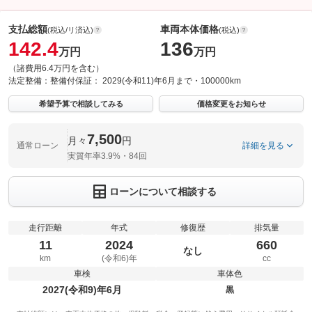
支払総額
車両本体価格
(税込/リ済込)
(税込)
142.4
136
万円
万円
（諸費用6.4万円を含む）
法定整備：
整備付
保証：
2029(令和11)年6月まで・100000km
希望予算で相談してみる
価格変更をお知らせ
7,500
月々
円
通常ローン
詳細を見る
実質年率3.9%・84回
ローンについて相談する
走行距離
年式
修復歴
排気量
11
2024
660
なし
km
(令和6)年
cc
車検
車体色
2027(令和9)年6月
黒