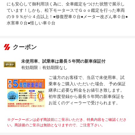
民間車検工場完備！まかせて安心！プロの整備士が納車前
にも安心して御利用頂く為に、全車鑑定をつけた状態で展示し
法定整備
点検をサービスで実施しております。整備費用は販売価格
について
に含まれております。追加で整備費用はかかりませんので
ています！しかも、松下モータースでＧｏｏ鑑定を行った車両
ご安心ください！
の９９％が☆４点以上！●修復歴車０台●メーター改ざん車０台●
水害車０台●怪しい車０台
クーポン
未使用車、試乗車は最長５年間の新車保証付
有効期限：有効期限なし
ご遠方のお客様で、当店で未使用車、試
乗車をご購入いただいた場合、 予め保証
継承に必要な料金をお値引き致します。
初年度登録から最長５年間の新車保証を
お近くのディーラーで受けられます。
※グークーポンは必ず商談前にご呈示いただき、特典内容をご確認くださ
い。商談後のご呈示は無効となりますので、ご注意下さい。