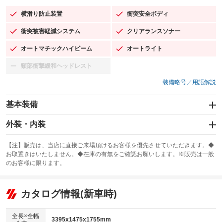
横滑り防止装置
衝突安全ボディ
：装備あり
：装備あり
衝突被害軽減システム
クリアランスソナー
：装備あり
：装備あり
オートマチックハイビーム
オートライト
：装備あり
：装備あり
頸部衝撃緩和ヘッドレスト
：装備なし
装備略号／用語解説
基本装備
エアバッグ：運転席/助手席/サイド
外装・内装
：装備あり
スライドドア：両側スライド・片側電動
カーナビ
：装備あり
：装備なし
【注】販売は、当店に直接ご来場頂けるお客様を優先させていただきます。◆
お取置きはいたしません。◆在庫の有無をご確認お願いします。※販売は一般
サンルーフ
ABS
TV
：装備なし
：装備あり
：装備なし
のお客様に限ります。
エアコン
Wエアコン
オーディオ
：装備あり
：装備なし
：装備なし
リフトアップ
パワーステアリング
カタログ情報(新車時)
ビジュアル
：装備なし
：装備あり
：装備なし
ダウンヒルアシストコントロール
アルミホイール
：装備なし
：装備なし
全長×全幅
3395x1475x1755mm