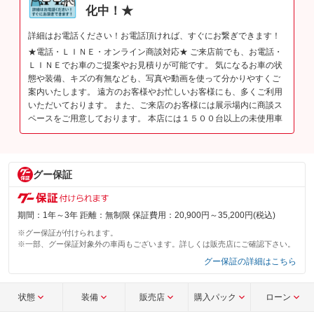
化中！★
詳細はお電話ください！お電話頂ければ、すぐにお繋ぎできます！
★電話・ＬＩＮＥ・オンライン商談対応★ ご来店前でも、お電話・
ＬＩＮＥでお車のご提案やお見積りが可能です。 気になるお車の状
態や装備、キズの有無なども、写真や動画を使って分かりやすくご
案内いたします。 遠方のお客様やお忙しいお客様にも、多くご利用
いただいております。 また、ご来店のお客様には展示場内に商談ス
ペースをご用意しております。 本店には１５００台以上の未使用車
グー保証
期間：1年～3年 距離：無制限 保証費用：20,900円～35,200円(税込)
※グー保証が付けられます。
※一部、グー保証対象外の車両もございます。詳しくは販売店にご確認下さい。
グー保証の詳細はこちら
状態
装備
販売店
購入パック
ローン