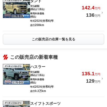
タント
グーネットセレクト
支払総額
142.4
万円
(税込)(リ済込)
車両本体価格
136
万円
(税込)
2024(令和6)年
年式
208km
走行
この販売店の在庫一覧を見る
この販売店の新着車種
ハスラー
グーネットセレクト
支払総額
135.1
万円
(税込)(リ済込)
車両本体価格
129
万円
(税込)
2024(令和6)年
年式
0.3万km
走行
スイフトスポーツ
グーネットセレクト