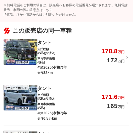
※無料電話をご利用の場合は、販売店へお客様の電話番号が通知されます。無料電話
番号ご利用の際の注意点は
こちら
IP電話、ひかり電話からはご利用いただけません。
この販売店の同一車種
タント
支払総額
178.8
万円
(税込)(リ済込)
車両本体価格
172
万円
(税込)
2025(令和7)年
年式
32km
走行
タント
グーネットセレクト
支払総額
171.6
万円
(税込)(リ済込)
車両本体価格
165
万円
(税込)
2025(令和7)年
年式
0.5万km
走行