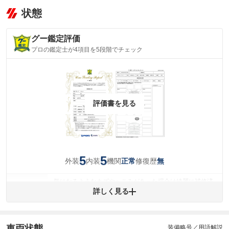
状態
グー鑑定評価
プロの鑑定士が4項目を5段階でチェック
評価書を見る
5
5
外装
内装
機関
修復歴
正常
無
気になるようなキズやへこみがあった場合は綺麗に補修済
みですが、 小さなキズやヘコミが残っている場合もありま
詳しく見る
外装
す。
(車両外装)
キズ・へこみについて問い合わせる
内装
車両状態
装備略号／用語解説
気になる汚れ等がない綺麗な室内を保っています。