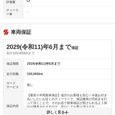
評価書
ディーラ
-
ー車
車両保証
2029(令和11)年6月まで
保証
走行100,000kmまで
保証期限
2029(令和11)年6月まで
走行距離
100,000km
ロード
無し
サービス
【最長５年間新車保証】遠方のお客様も安心！今後お付き
合いしたいお近くのディーラーで、保証継承の手続きを行
って頂くことで、そのお店で新車保証が受けられるよう保
保証内容
証が継承されますので、安心してお乗り頂けます
詳しく見る