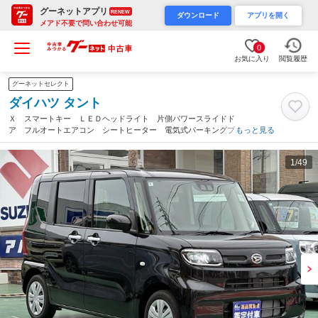
グーネットアプリ
RENEW
ダウンロード
アプリを開く
メアド不要で問い合わせ可能
0
お気に入り
閲覧履歴
グーネットセレクト
ダイハツ タント
Ｘ スマートキー ＬＥＤヘッドライト 片側パワースライドド
ア フルオートエアコン シートヒーター 電気式パーキングブレ
もっと見る
ーキ ロールサンシェード シートバックテーブル 衝突被害軽減
ブレーキ 届出済未使用車（静岡県）
1
/49