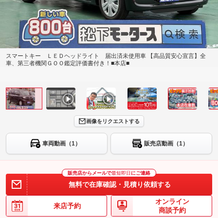
スマートキー ＬＥＤヘッドライト 届出済未使用車 【高品質安心宣言】全
車、第三者機関ＧＯＯ鑑定評価書付き！■本店■
画像をリクエストする
車両動画（1）
販売店動画（1）
販売店からメールで
最短即日
にご連絡
無料で在庫確認・見積り依頼する
オンライン
来店予約
商談予約