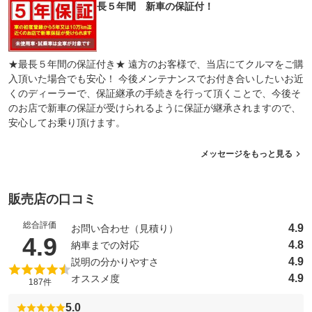
長５年間 新車の保証付！
★最長５年間の保証付き★ 遠方のお客様で、当店にてクルマをご購
入頂いた場合でも安心！ 今後メンテナンスでお付き合いしたいお近
くのディーラーで、保証継承の手続きを行って頂くことで、今後そ
のお店で新車の保証が受けられるように保証が継承されますので、
安心してお乗り頂けます。
メッセージをもっと見る
販売店の口コミ
総合評価
4.9
お問い合わせ（見積り）
（5点満点中）
4.9
4.8
納車までの対応
4.9
説明の分かりやすさ
4.9
オススメ度
187件
5.0