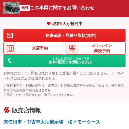
サイドカメラ
ルーフレール
この車両に関するお問い合わせ
：装備なし
無料
：装備なし
エアサスペンション
ヘッドライトウォッシャー
：装備なし
：装備なし
現在
0
人
が検討中
装備略号／用語解説
在庫確認・見積り依頼(無料)
オンライン
来店予約
商談予約
まずは在庫確認・見積り依頼
無料電話でお問い合わせ
お気軽にどうぞ。問合せ後に何度もご連絡が届くことはありません。メールア
ドレスは販売店に公開されません。
※無料電話をご利用の場合は、販売店へお客様の電話番号が通知されます。無料電話
番号ご利用の際の注意点は
こちら
IP電話、ひかり電話からはご利用いただけません。
販売店情報
未使用車・中古車大型展示場 松下モータース