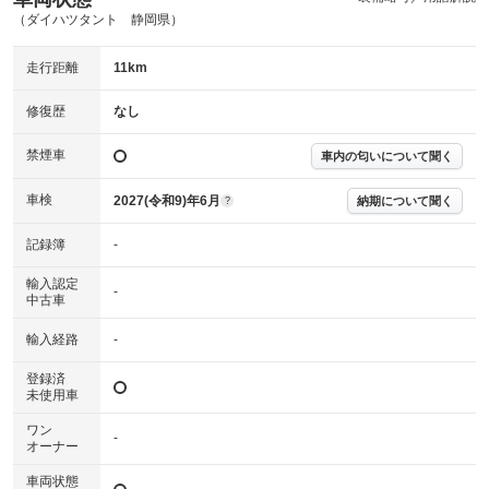
(内装状態)
（ダイハツタント 静岡県）
主要機関に不具合はありません。
機関
走行距離
11km
詳細は鑑定書をご確認ください。
修復歴
修復歴
なし
※グー鑑定は保証サービスではございません。購入時は必ず現車をご確認
禁煙車
下さい。
車内の匂いについて聞く
※実際にお渡しするコンディションチェックシートにつきましては、形式
および表示項目が異なる場合がございます。
車検
2027(令和9)年6月
納期について聞く
?
※グー鑑定の評価はあくまでも記載している鑑定日の鑑定結果となりま
す。車両情報等の詳細は各販売店へお問い合わせ下さい。
記録簿
-
輸入認定
-
中古車
輸入経路
-
登録済
未使用車
ワン
-
オーナー
車両状態