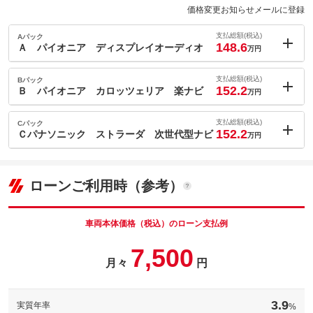
価格変更お知らせメールに登録
支払総額(税込)
Aパック
148.6
Ａ パイオニア ディスプレイオーディオ
万円
内：オプシ
6.2
ョン価格
支払総額(税込)
Bパック
万円
152.2
(税込)
Ｂ パイオニア カロッツェリア 楽ナビ
万円
車両本体価
136
万円
内：オプシ
格
9.8
ョン価格
支払総額(税込)
Cパック
万円
152.2
(税込)
Ｃパナソニック ストラーダ 次世代型ナビ
万円
車両本体価
136
万円
内：オプシ
格
9.8
ョン価格
万円
(税込)
ローンご利用時（参考）
パック内容
車両本体価
136
万円
パイオニアディスプレイオーディオＦＨ－８５００ＤＶＳ
格
【１】ＡｐｐｌｅＣａｒＰｌａｙ・ＡｎｄｒｏｉｄＡｕｔｏ］で
スマホ連携 【２】Ｂｌｕｅｔｏｏｔｈ 【３】ＤＶＤ
車両本体価格（税込）のローン支払例
パック内容
【ＰＲ】地図更新が不要！
パイオニアＡＶＩＣ－ＲＺ８１２／ＲＷ８１２【１】音楽録音機
7,500
ディスプレイモニター
能付き 【２】フルセグテレビ 【３】Ｂｌｕｅｔｏｏｔｈ
パイオニア
月々
円
【４】ＨＤＭＩ入出力端子 【５】ＤＶＤ 【ＰＲ】２０年以上
パック内容
カロッツェリア
磨き続けた高精度なナビ能力！
ＦＨ－８５００ＤＶＳ
２０２４年最新ナビパナソニッストラーダＣＮ－ＣＥ０１Ｄ／Ｗ
お手ごろ価格の決定版
高精度なカーナビ
備考
Ｄ【１】スマホ連携 【２】フルセグテレビ 【３】Ｂｌｕｅｔ
■■■ビックリ価格■■■ ディスプレイオーディオ本体４５，０
3.9
パイオニア 楽ナビ
実質年率
%
００円＋取付工賃１７，０００円＝６２，０００円が加算された
ｏｏｔｈ 【４】ＨＤＭＩ入力端子 【ＰＲ】２０２４年最新