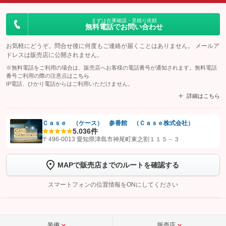
まずは在庫確認・見積り依頼
無料電話でお問い合わせ
お気軽にどうぞ。問合せ後に何度もご連絡が届くことはありません。 メールア
ドレスは販売店に公開されません。
※無料電話をご利用の場合は、販売店へお客様の電話番号が通知されます。無料電話
番号ご利用の際の注意点は
こちら
IP電話、ひかり電話からはご利用いただけません。
詳細はこちら
Ｃａｓｅ （ケース） 参番館 （Ｃａｓｅ株式会社）
5.0
36件
【STEP1】
認証画面でグーネットを友だち追加してから「許可する」ボタンを押
〒496-0013 愛知県津島市神尾町東之割１１５－３
します
MAPで販売店までのルートを確認する
【STEP2】
トーク画面で
ボタンをタップして問い合わせを
完了してください。
スマートフォンの位置情報をONにしてください
こちら
装備
販売店