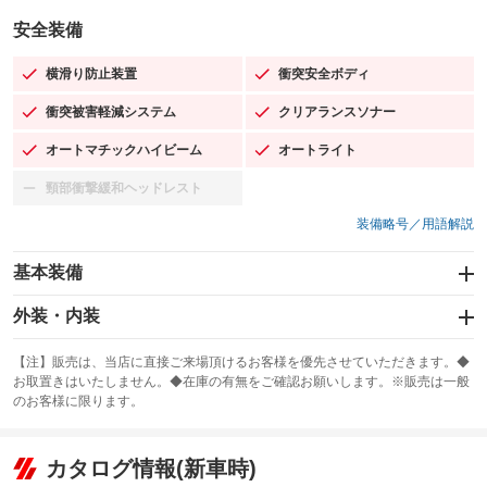
安全装備
横滑り防止装置
衝突安全ボディ
：装備あり
：装備あり
衝突被害軽減システム
クリアランスソナー
：装備あり
：装備あり
オートマチックハイビーム
オートライト
：装備あり
：装備あり
頸部衝撃緩和ヘッドレスト
：装備なし
装備略号／用語解説
基本装備
エアバッグ：運転席/助手席/サイド
外装・内装
：装備あり
スライドドア
カーナビ：メモリーナビ他
：装備なし
：装備あり
【注】販売は、当店に直接ご来場頂けるお客様を優先させていただきます。◆
お取置きはいたしません。◆在庫の有無をご確認お願いします。※販売は一般
サンルーフ
ABS
TV：フルセグ
：装備あり
：装備あり
：装備あり
のお客様に限ります。
エアコン
Wエアコン
オーディオ
：装備あり
：装備なし
：装備なし
リフトアップ
パワーステアリング
カタログ情報(新車時)
ビジュアル
：装備なし
：装備あり
：装備なし