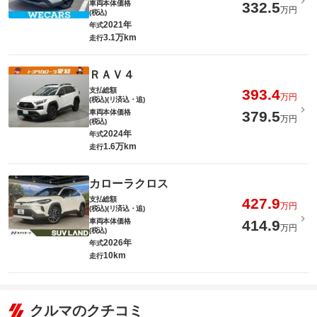
車両本体価格
332.5
万円
(税込)
2021年
年式
3.1万km
走行
ＲＡＶ４
支払総額
393.4
万円
(税込)(リ済込・追)
車両本体価格
379.5
万円
(税込)
2024年
年式
1.6万km
走行
カローラクロス
支払総額
427.9
万円
(税込)(リ済込・追)
車両本体価格
414.9
万円
(税込)
2026年
年式
10km
走行
クルマのクチコミ