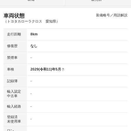
車両状態
装備略号／用語解説
（トヨタカローラクロス 愛知県）
走行距離
8km
修復歴
なし
禁煙車
-
車検
2029(令和11)年5月
?
記録簿
-
輸入認定
-
中古車
輸入経路
-
登録済
-
未使用車
ワン