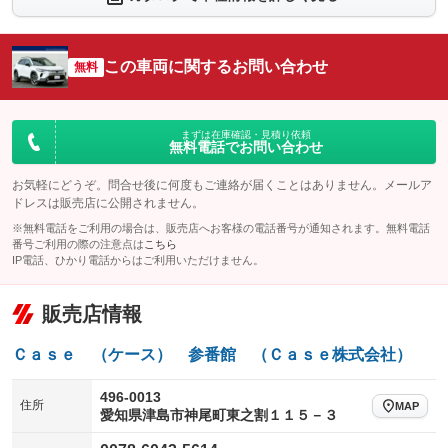
シートエアコン
全周囲カメラ
：装備あり
：装備あり
サイドカメラ
ルーフレール
この車両に関するお問い合わせ
：装備あり
無料
：装備あり
エアサスペンション
ヘッドライトウォッシャー
：装備なし
：装備なし
装備略号／用語解説
まずは在庫確認・見積り依頼
無料電話でお問い合わせ
お気軽にどうぞ。問合せ後に何度もご連絡が届くことはありません。メールア
ドレスは販売店に公開されません。
※無料電話をご利用の場合は、販売店へお客様の電話番号が通知されます。無料電話
番号ご利用の際の注意点は
こちら
IP電話、ひかり電話からはご利用いただけません。
販売店情報
Ｃａｓｅ （ケース） 参番館 （Ｃａｓｅ株式会社）
496-0013
住所
MAP
愛知県津島市神尾町東之割１１５－３