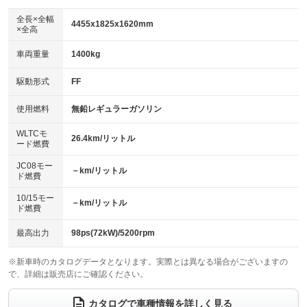
ダウンヒルアシストコントロール
アルミホイール：18インチ
：装備なし
：装備あり
全長×全幅
4455x1825x1620mm
×全高
パワーウィンドウ
盗難防止システム
革シート
ハーフレザーシート
：装備あり
：装備あり
：装備なし
：装備あり
車両重量
1400kg
アイドリングストップ
ドライブレコーダー
キーレス
LEDヘッドランプ
：装備あり
：装備あり
：装備あり
：装備あり
USB入力端子
Bluetooth接続
駆動形式
FF
HID(キセノンライト)
ポータブルナビ
：装備あり
：装備あり
：装備なし
：装備なし
100V電源
クリーンディーゼル
バックカメラ
ETC2.0
使用燃料
無鉛レギュラーガソリン
：装備あり
：装備なし
：装備あり
：装備あり
センターデフロック
エアロ
スマートキー
：装備なし
WLTCモ
：装備なし
：装備あり
26.4km/リットル
ード燃費
レンタカーアップ
展示・試乗車
ローダウン
ランフラットタイヤ
：装備なし
：装備なし
：装備なし
：装備なし
JC08モー
－km/リットル
ド燃費
電動格納ミラー
パワーシート
3列シート
：装備あり
：装備あり
：装備なし
10/15モー
装備略号／用語解説
－km/リットル
ベンチシート
フルフラットシート
ド燃費
：装備なし
：装備なし
チップアップシート
オットマン
：装備なし
：装備なし
最高出力
98ps(72kW)/5200rpm
電動格納サードシート
シートヒーター
：装備なし
：装備あり
※新車時のカタログデータとなります。実際とは異なる場合がございますの
で、詳細は販売店にご確認ください。
ウォークスルー
後席モニター
：装備なし
：装備なし
電動リアゲート
フロントカメラ
カタログで車種情報を詳しく見る
：装備あり
：装備あり