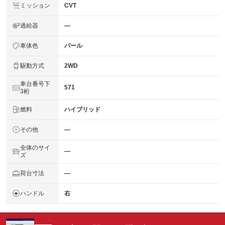
ミッション
CVT
過給器
―
車体色
パール
駆動方式
2WD
車台番号下
571
3桁
燃料
ハイブリッド
その他
―
全体のサイ
―
ズ
荷台寸法
―
ハンドル
右