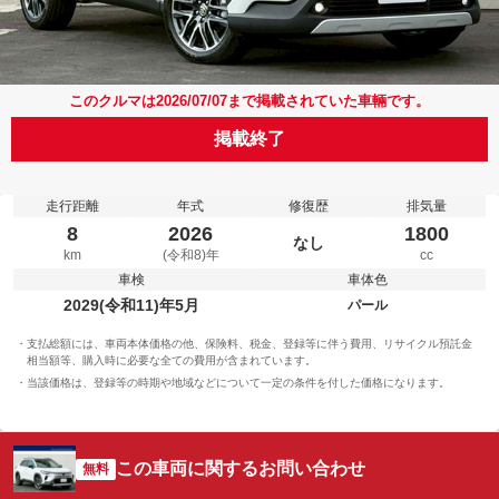
このクルマは2026/07/07まで掲載されていた車輛です。
掲載終了
走行距離
年式
修復歴
排気量
8
2026
1800
なし
km
(令和8)年
cc
車検
車体色
2029(令和11)年5月
パール
支払総額には、車両本体価格の他、保険料、税金、登録等に伴う費用、リサイクル預託金
相当額等、購入時に必要な全ての費用が含まれています。
当該価格は、登録等の時期や地域などについて一定の条件を付した価格になります。
この車両に関するお問い合わせ
無料