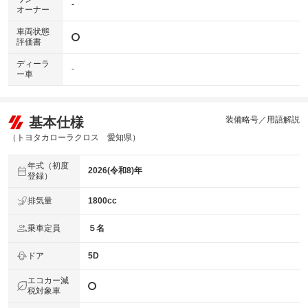
-
オーナー
車両状態
評価書
ディーラ
-
ー車
基本仕様
装備略号／用語解説
（トヨタカローラクロス 愛知県）
年式（初度
2026(令和8)年
登録）
排気量
1800cc
乗車定員
５名
ドア
5D
エコカー減
税対象車