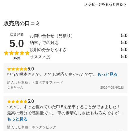
メッセージをもっと見る
販売店の口コミ
総合評価
5.0
お問い合わせ（見積り）
（5点満点中）
5.0
5.0
納車までの対応
5.0
説明の分かりやすさ
5.0
オススメ度
36件
5.0
担当が榎本さんで、とても対応が良かったです。
もっと見る
購入した車種：トヨタアルファード
なるちゃん
2026年08月01日
5.0
ついに、ずっと憧れていたFL5を納車することができました！
最高の気分で感無量です。 車の素晴らしさはもちろんですが...
もっと見る
購入した車種：ホンダシビック