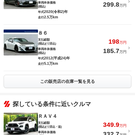
車両本体価格
299.8
万円
(税込)
2020(令和2)年
年式
2.5万km
走行
８６
支払総額
198
万円
(税込)(リ済込)
車両本体価格
185.7
万円
(税込)
2012(平成24)年
年式
5.1万km
走行
この販売店の在庫一覧を見る
探している条件に近いクルマ
ＲＡＶ４
支払総額
349.9
万円
(税込)(リ済込・追)
車両本体価格
332.7