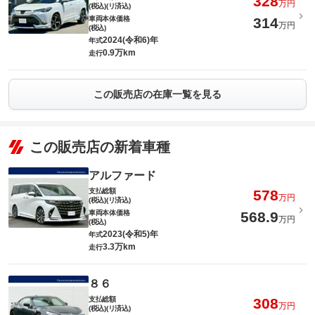
328
万円
(税込)(リ済込)
車両本体価格
314
万円
(税込)
2024(令和6)年
年式
0.9万km
走行
この販売店の在庫一覧を見る
この販売店の新着車種
アルファード
支払総額
578
万円
(税込)(リ済込)
車両本体価格
568.9
万円
(税込)
2023(令和5)年
年式
3.3万km
走行
８６
支払総額
308
万円
(税込)(リ済込)