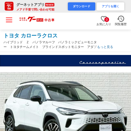
グーネットアプリ
RENEW
ダウンロード
アプリを開く
メアド不要で問い合わせ可能
0
お気に入り
閲覧履歴
トヨタ カローラクロス
ハイブリッド Ｚ パノラマルーフ パノラミックビューモニタ
ー トヨタチームメイト ブラインドスポットモニター アダプテ
もっと見る
ィブハイビームシステム アクセサリーコンセント ステアリング
ヒーター パワーバックドア ＥＴＣ２．０（愛知県）