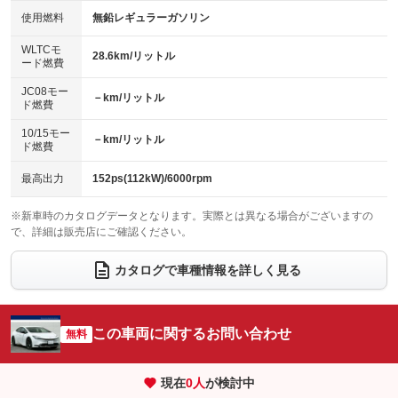
100V電源
クリーンディーゼル
バックカメラ
ETC2.0
使用燃料
無鉛レギュラーガソリン
：装備あり
：装備なし
：装備あり
：装備あり
センターデフロック
エアロ
スマートキー
：装備なし
WLTCモ
：装備なし
：装備あり
28.6km/リットル
ード燃費
レンタカーアップ
展示・試乗車
ローダウン
ランフラットタイヤ
：装備なし
：装備なし
：装備なし
：装備なし
JC08モー
－km/リットル
ド燃費
電動格納ミラー
パワーシート
3列シート
：装備あり
：装備なし
：装備なし
10/15モー
装備略号／用語解説
－km/リットル
ベンチシート
フルフラットシート
ド燃費
：装備なし
：装備なし
チップアップシート
オットマン
：装備なし
：装備なし
最高出力
152ps(112kW)/6000rpm
電動格納サードシート
シートヒーター
：装備なし
：装備あり
※新車時のカタログデータとなります。実際とは異なる場合がございますの
で、詳細は販売店にご確認ください。
ウォークスルー
後席モニター
：装備なし
：装備なし
電動リアゲート
フロントカメラ
カタログで車種情報を詳しく見る
：装備なし
：装備なし
シートエアコン
全周囲カメラ
：装備なし
：装備あり
サイドカメラ
ルーフレール
この車両に関するお問い合わせ
：装備なし
無料
：装備なし
エアサスペンション
ヘッドライトウォッシャー
：装備なし
：装備なし
現在
0
人
が検討中
装備略号／用語解説