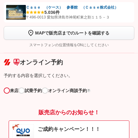
Ｃａｓｅ （ケース） 参番館 （Ｃａｓｅ株式会社）
5.0
36件
【STEP1】
認証画面でグーネットを友だち追加してから「許可する」ボタンを押
〒496-0013 愛知県津島市神尾町東之割１１５－３
します
MAPで販売店までのルートを確認する
【STEP2】
トーク画面で
ボタンをタップして問い合わせを
完了してください。
スマートフォンの位置情報をONにしてください
こちら
オンライン予約
予約する内容を選択してください。
来店
試乗予約
オンライン商談予約
?
販売店からのお知らせ！
ご成約キャンペーン！！！