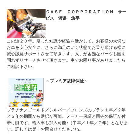
修理回数
無制限
ＣＡＳＥ ＣＯＲＰＯＲＡＴＩＯＮ サー
限度額無制限
上限金額
ビス 渡邉 悠平
詳細につきましては、スタッフまでお問い合わせ下さい。
免責金
無し
この道２０年。培った知識や経験を活かして、お客様の大切な
近隣のお客様は、当店での受付となります。遠方のお客様
保証修理
は、最寄りのＦａｉａ加盟店をご案内させて頂きます。Ｆ
お車を安心安全に、さらに満足のいく状態でお乗り頂ける様に
受付先
ａｉａ加盟店へのご案内・ご依頼は、弊社にて全て行わせ
誠心誠意サポートさせて頂きます。入手が困難なパーツも国を
て頂きますのでご安心下さいませ。
問わずリサーチさせて頂きます。車でお困り事がありましたら
整備付 法定12ヶ月または法定24ヶ月点検整備付
ご相談下さい。
法定整備
※車検なし・車検整備付の場合は法定24ヶ月点検整備付
※商用車は6ヶ月または12ヶ月点検整備付
～プレミア故障保証～
●自社整備認証工場（愛 第９６６６号）にて、納車前点
法定整備
検を行います。熟練したメカニックが、弊社基準にて最大
について
１００項目に及ぶ点検整備を行います。
プラチナ／ゴールド／シルバー／ブロンズのプラン１年／２年
／３年の期間から選択が可能。メーカー保証と同等の保証が付
帯可能です。輸入車も加入可能♪（半年／１年／２年）となりま
す。詳しくは是非お問合せくださいね。