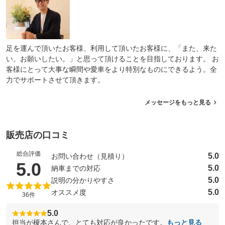
足を運んで頂いたお客様、利用して頂いたお客様に、「また、来た
い。お願いしたい。」と思って頂けることを目指しております。 お
客様にとって大事な瞬間や愛車をより特別なものにできるよう。全
力でサポートさせて頂きます。
メッセージをもっと見る
販売店の口コミ
総合評価
5.0
お問い合わせ（見積り）
（5点満点中）
5.0
5.0
納車までの対応
5.0
説明の分かりやすさ
5.0
オススメ度
36件
5.0
担当が榎本さんで、とても対応が良かったです。
もっと見る