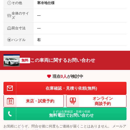
その他
寒冷地仕様
全体のサイ
―
ズ
荷台寸法
―
ハンドル
右
この車両に関するお問い合わせ
無料
現在
0
人
が検討中
在庫確認・見積り依頼(無料)
オンライン
来店・
試乗予約
商談予約
まずは在庫確認・見積り依頼
無料電話でお問い合わせ
お気軽にどうぞ。問合せ後に何度もご連絡が届くことはありません。 メールア