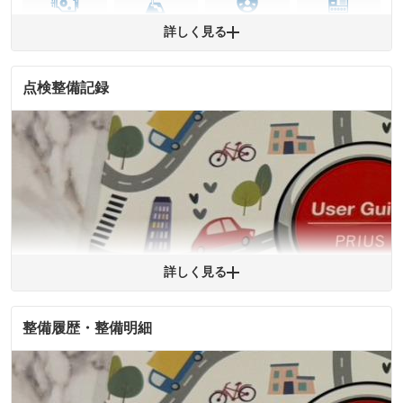
エンジン
トランス
パワー
HV/PHV/EV
詳しく見る
ミッション
ステアリング
点検整備記録
ABS
エアーバッグ
先進安全装備
その他
※異常がある場合は主要点検項目が赤色になり、異常と表記されます。
※車に装備されていない項目は「-」と表記されます
※グー故障診断は保証サービスではございません。購入時は必ず現車をご
確認下さい。
※実際にお渡しする故障診断書につきましては、形式および表示項目が異
なる場合がございます。
※グー故障診断書はあくまでも実施時点での診断結果となります。将来に
わたり車両状態を担保するものではありませんので、車両情報等の詳細は
各販売店へお問い合わせ下さい。
詳しく見る
整備履歴・整備明細
拡大
1
/
1