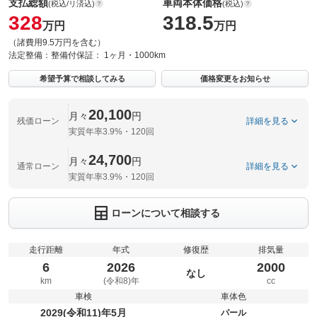
支払総額
車両本体価格
(税込/リ済込)
(税込)
328
318.5
万円
万円
（諸費用9.5万円を含む）
法定整備：
整備付
保証：
1ヶ月・1000km
希望予算で相談してみる
価格変更をお知らせ
20,100
月々
円
残価ローン
詳細を見る
実質年率3.9%・120回
24,700
月々
円
通常ローン
詳細を見る
実質年率3.9%・120回
ローンについて相談する
走行距離
年式
修復歴
排気量
6
2026
2000
なし
km
(令和8)年
cc
車検
車体色
2029(令和11)年5月
パール