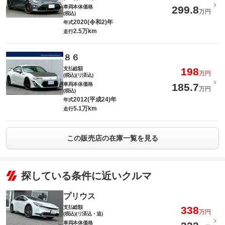
車両本体価格
299.8
万円
(税込)
2020(令和2)年
年式
2.5万km
走行
８６
支払総額
198
万円
(税込)(リ済込)
車両本体価格
185.7
万円
(税込)
2012(平成24)年
年式
5.1万km
走行
この販売店の在庫一覧を見る
探している条件に近いクルマ
プリウス
支払総額
338
万円
(税込)(リ済込・追)
車両本体価格