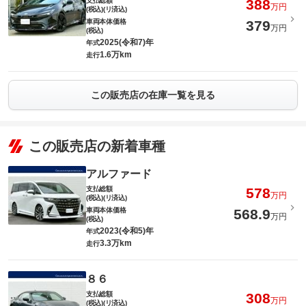
支払総額
388
万円
(税込)(リ済込)
車両本体価格
379
万円
(税込)
2025(令和7)年
年式
1.6万km
走行
この販売店の在庫一覧を見る
この販売店の新着車種
アルファード
支払総額
578
万円
(税込)(リ済込)
車両本体価格
568.9
万円
(税込)
2023(令和5)年
年式
3.3万km
走行
８６
支払総額
308
万円
(税込)(リ済込)