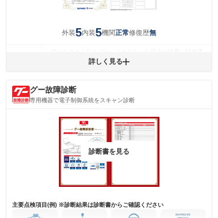
5
5
外装
内装
機関
修復歴
正常
無
気になるようなキズやへこみがあった場合は綺麗に補修済
みですが、 小さなキズやヘコミが残っている場合もありま
詳しく見る
外装
す。
(車両外装)
キズ・へこみについて問い合わせる
グー故障診断
内装
気になる汚れ等がない綺麗な室内を保っています。
専用機器で電子制御系統をスキャン診断
(内装状態)
主要機関に不具合はありません。
機関
詳細は鑑定書をご確認ください。
修復歴
診断書を見る
※グー鑑定は保証サービスではございません。購入時は必ず現車をご確認
下さい。
※実際にお渡しするコンディションチェックシートにつきましては、形式
および表示項目が異なる場合がございます。
※グー鑑定の評価はあくまでも記載している鑑定日の鑑定結果となりま
す。車両情報等の詳細は各販売店へお問い合わせ下さい。
主要点検項目(例) ※診断結果は診断書からご確認ください