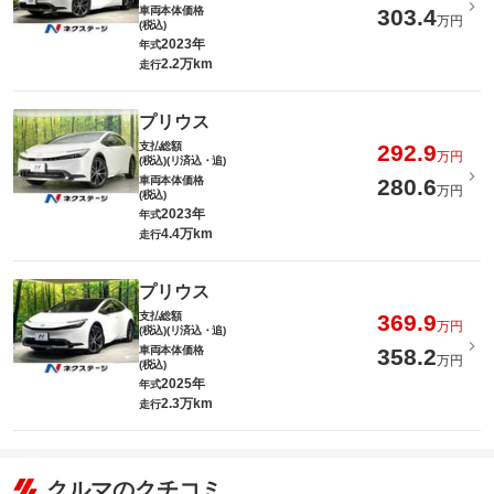
車両本体価格
303.4
万円
(税込)
2023年
年式
2.2万km
走行
プリウス
支払総額
292.9
万円
(税込)(リ済込・追)
車両本体価格
280.6
万円
(税込)
2023年
年式
4.4万km
走行
プリウス
支払総額
369.9
万円
(税込)(リ済込・追)
車両本体価格
358.2
万円
(税込)
2025年
年式
2.3万km
走行
クルマのクチコミ