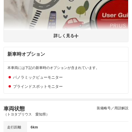
※購入時は必ず現車をご確認下さい。
※整備記録簿はあくまでも記載している整備日の結果となります。車両情報等の
詳細は各販売店へお問い合わせ下さい。
詳しく見る
新車時オプション
拡大
1
/
1
本車両には下記の新車時のオプションが含まれています。
パノラミックビューモニター
ブラインドスポットモニター
※購入時は必ず現車をご確認下さい。
車両状態
装備略号／用語解説
（トヨタプリウス 愛知県）
走行距離
6km