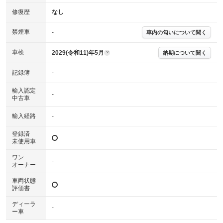
修復歴
なし
禁煙車
-
車内の匂いについて聞く
車検
2029(令和11)年5月
納期について聞く
?
記録簿
-
輸入認定
-
中古車
輸入経路
-
登録済
未使用車
ワン
-
オーナー
車両状態
評価書
ディーラ
-
ー車