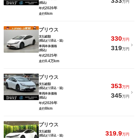
333
万円
(税込)
2026年
年式
6km
走行
プリウス
支払総額
330
万円
(税込)(リ済込・追)
車両本体価格
319
万円
(税込)
2025年
年式
0.4万km
走行
プリウス
支払総額
353
万円
(税込)(リ済込・追)
車両本体価格
345
万円
(税込)
2026年
年式
8km
走行
プリウス
支払総額
319.9
万円
(税込)(リ済込・追)