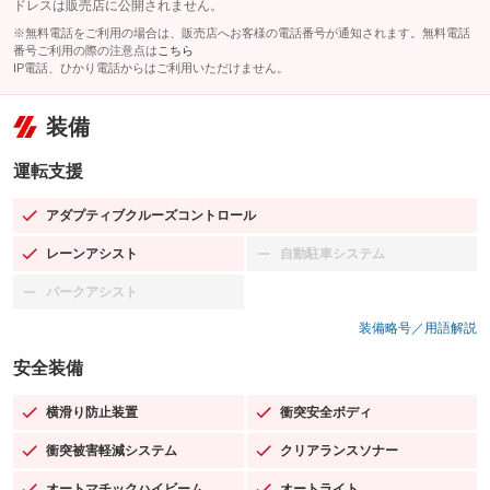
ドレスは販売店に公開されません。
※無料電話をご利用の場合は、販売店へお客様の電話番号が通知されます。無料電話
番号ご利用の際の注意点は
こちら
IP電話、ひかり電話からはご利用いただけません。
装備
運転支援
アダプティブクルーズコントロール
：装備あり
レーンアシスト
自動駐車システム
：装備あり
：装備なし
パークアシスト
：装備なし
装備略号／用語解説
安全装備
横滑り防止装置
衝突安全ボディ
：装備あり
：装備あり
衝突被害軽減システム
クリアランスソナー
：装備あり
：装備あり
オートマチックハイビーム
オートライト