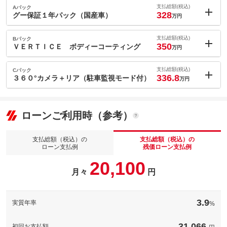
支払総額(税込)
Aパック
328
グー保証１年パック（国産車）
万円
内：オプシ
--
ョン価格
支払総額(税込)
Bパック
万円
350
(税込)
ＶＥＲＴＩＣＥ ボディーコーティング
万円
車両本体価
318.5
万円
内：オプシ
格
22
ョン価格
支払総額(税込)
Cパック
万円
336.8
(税込)
３６０°カメラ＋リア（駐車監視モード付）
万円
車両本体価
318.5
万円
内：オプシ
格
8.8
ョン価格
万円
(税込)
パック内容
ローンご利用時（参考）
車両本体価
318.5
万円
グー保証は、グーネットが全国展開する中古車専用の長期保証制
格
度です。業界最多水準の保証範囲と安心の価格設定で、あなたの
支払総額（税込）の
支払総額（税込）の
パック内容
カーライフを強力にサポートします。
ローン支払例
残価ローン支払例
ナノレベルの特殊粒子が膜を張り、磨いたばかりのような艶を演
備考
－
20,100
出いたします。撥水力も高く、防汚性に優れたボディーのガラス
月々
円
コーティングです。
[保証付]：1年1ヶ月・走行無制限
パック内容
グー保証なら業界最高水準の保証内容、業界最多水準の保証範囲
保証
と安心の価格設定であなたのカーライフを強力にサポート！全国
大人気！！コムテック ３６０°＋リアカメラ（駐車監視モード
備考
－
５０００工場のネットワークを持ち旅先での思いがけない故障や
付）を取り付けさせて頂くプランでございます。駐車監視モード
3.9
実質年率
トラブル時にも安心！
%
付なのでご自宅などの監視カメラ代わりにもなり、防犯対策にも
保証
基本支払総額と同じ
役立ちます。
計410項目
保証範囲は４１０項目以上。故障がおきても、電話１本で即対
31,066
初回お支払額