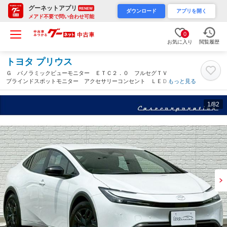
グーネットアプリ
RENEW
ダウンロード
アプリを開く
メアド不要で問い合わせ可能
0
お気に入り
閲覧履歴
トヨタ プリウス
Ｇ パノラミックビューモニター ＥＴＣ２．０ フルセグＴＶ
ブラインドスポットモニター アクセサリーコンセント ＬＥＤヘ
もっと見る
ッドライト レーダークルーズコントロール 運転席／助手席シー
トヒーター スペアタイヤ（愛知県）
1
/82