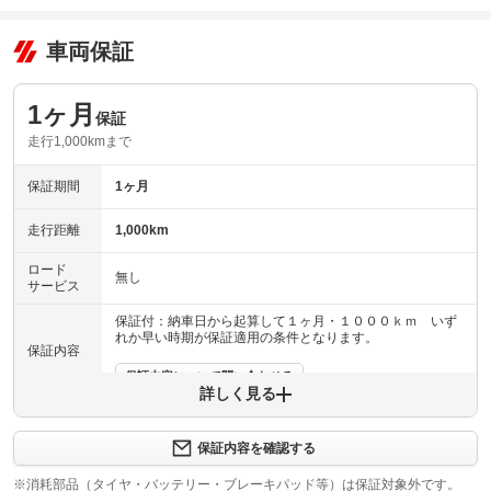
車両保証
1ヶ月
保証
走行1,000kmまで
保証期間
1ヶ月
走行距離
1,000km
ロード
無し
サービス
保証付：納車日から起算して１ヶ月・１０００ｋｍ いず
れか早い時期が保証適用の条件となります。
保証内容
保証内容について問い合わせる
詳しく見る
計83項目
主に、エンジン機構・動力伝達機構・ブレーキ機構・ステ
保証項目
アリング機構・アクスル（足廻り）機構・電装機構を中心
保証内容を確認する
に８３項目に及ぶ保証を付帯致します。
※消耗部品（タイヤ・バッテリー・ブレーキパッド等）は保証対象外です。