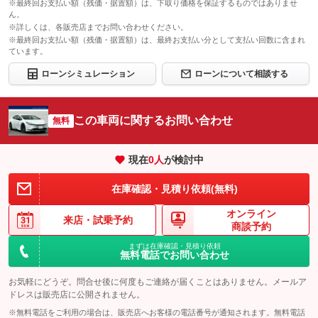
※最終回お支払い額（残価・据置額）は、下取り価格を保証するものではありませ
ん。
※詳しくは、各販売店までお問い合わせください。
※最終回お支払い額（残価・据置額）は、最終お支払い分として支払い回数に含まれ
ています。
ローンシミュレーション
ローンについて相談する
この車両に関するお問い合わせ
無料
現在
0
人
が検討中
在庫確認・見積り依頼(無料)
オンライン
来店・
試乗予約
商談予約
まずは在庫確認・見積り依頼
無料電話でお問い合わせ
お気軽にどうぞ。問合せ後に何度もご連絡が届くことはありません。メールア
ドレスは販売店に公開されません。
※無料電話をご利用の場合は、販売店へお客様の電話番号が通知されます。無料電話