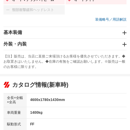
：装備あり
：装備あり
頸部衝撃緩和ヘッドレスト
：装備なし
装備略号／用語解説
基本装備
エアバッグ：運転席/助手席/サイド
外装・内装
：装備あり
スライドドア
カーナビ：メモリーナビ他
：装備なし
：装備あり
【注】販売は、当店に直接ご来場頂けるお客様を優先させていただきます。◆
お取置きはいたしません。◆在庫の有無をご確認お願いします。※販売は一般
サンルーフ
ABS
TV：フルセグ
：装備なし
：装備あり
：装備あり
のお客様に限ります。
エアコン
Wエアコン
オーディオ
：装備あり
：装備なし
：装備なし
リフトアップ
パワーステアリング
カタログ情報(新車時)
ビジュアル
：装備なし
：装備あり
：装備なし
ダウンヒルアシストコントロール
アルミホイール
：装備なし
：装備なし
全長×全幅
4600x1780x1430mm
×全高
パワーウィンドウ
盗難防止システム
革シート
ハーフレザーシート
：装備あり
：装備あり
：装備なし
：装備なし
車両重量
1400kg
アイドリングストップ
ドライブレコーダー
キーレス
LEDヘッドランプ
：装備なし
：装備なし
：装備あり
：装備あり
USB入力端子
Bluetooth接続
駆動形式
FF
HID(キセノンライト)
ポータブルナビ
：装備あり
：装備あり
：装備なし
：装備なし