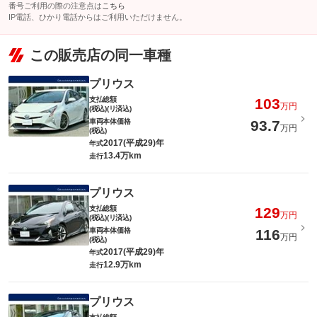
番号ご利用の際の注意点は
こちら
IP電話、ひかり電話からはご利用いただけません。
この販売店の同一車種
プリウス
支払総額
103
万円
(税込)(リ済込)
車両本体価格
93.7
万円
(税込)
2017(平成29)年
年式
13.4万km
走行
プリウス
支払総額
129
万円
(税込)(リ済込)
車両本体価格
116
万円
(税込)
2017(平成29)年
年式
12.9万km
走行
プリウス