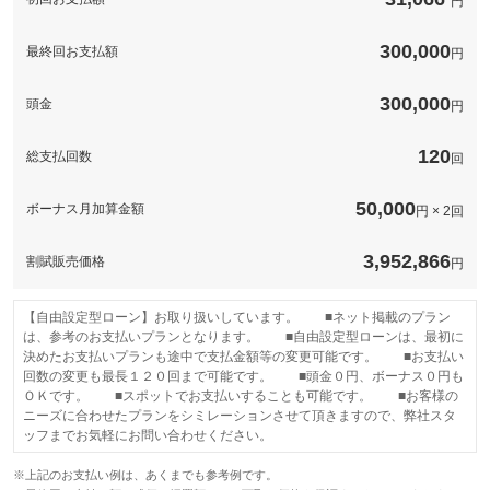
円
保証項目
応。専用コールセンターが、あなたのカーライフをサポートしま
備考
－
保証項目
-
す。専任のオペレーターが対応するため、修理の承認から作業の
着手までが早いのが特徴です。
修理回数・
300,000
保証
基本支払総額と同じ
最終回お支払額
-
円
上限金額
無制限。車両本体価格。
国産車の場合、車両本体価格（税込）を上限とします。車両本体
修理回数・
価格（税込）が５０万円以下の場合は上限を５０万円（税込）ま
保証項目
-
免責金
-
上限金額
300,000
頭金
円
でとします。輸入車の場合は、１００万円（税込）を上限としま
す。
修理回数・
保証修理受
-
-
上限金額
付先
無し
120
総支払回数
回
本保証の開始時からの走行距離が５００Ｋｍに満たない車両に生
ロードサー
免責金
じたエンジン本体及びトランスミッションの交換又はオーバーホ
免責金
-
-
ビスの有無
ールについて、本保証に基づき保証修理を行う責任を負わないも
50,000
ボーナス月加算金額
のとします。
円 × 2回
保証修理受
-
付先
保証修理受
このパックの見積もり依頼（無料）
グー保証サポートデスク
付先
3,952,866
ロードサー
割賦販売価格
円
-
ビスの有無
ロードサー
有り
ビスの有無
【自由設定型ローン】お取り扱いしています。 ■ネット掲載のプラン
このパックの見積もり依頼（無料）
は、参考のお支払いプランとなります。 ■自由設定型ローンは、最初に
このパックの見積もり依頼（無料）
決めたお支払いプランも途中で支払金額等の変更可能です。 ■お支払い
回数の変更も最長１２０回まで可能です。 ■頭金０円、ボーナス０円も
ＯＫです。 ■スポットでお支払いすることも可能です。 ■お客様の
ニーズに合わせたプランをシミレーションさせて頂きますので、弊社スタ
ッフまでお気軽にお問い合わせください。
※上記のお支払い例は、あくまでも参考例です。