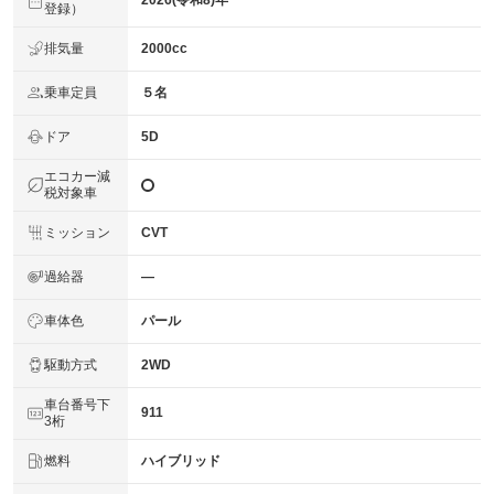
2026(令和8)年
登録）
排気量
2000cc
乗車定員
５名
ドア
5D
エコカー減
税対象車
ミッション
CVT
過給器
―
車体色
パール
駆動方式
2WD
車台番号下
911
3桁
燃料
ハイブリッド