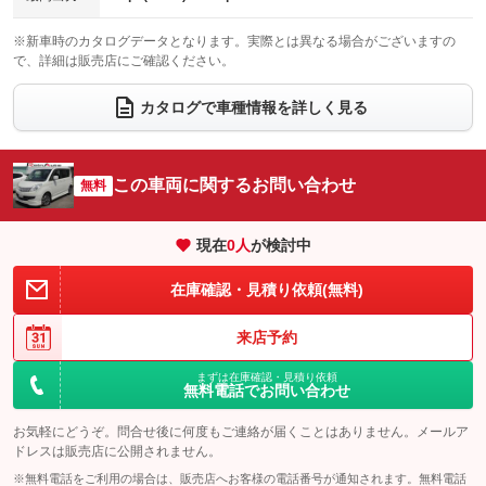
電動格納サードシート
シートヒーター
：装備なし
：装備なし
※新車時のカタログデータとなります。実際とは異なる場合がございますの
で、詳細は販売店にご確認ください。
ウォークスルー
後席モニター
：装備あり
：装備なし
電動リアゲート
フロントカメラ
カタログで車種情報を詳しく見る
：装備なし
：装備なし
シートエアコン
全周囲カメラ
：装備なし
：装備なし
サイドカメラ
ルーフレール
この車両に関するお問い合わせ
：装備なし
無料
：装備なし
エアサスペンション
ヘッドライトウォッシャー
：装備なし
：装備なし
現在
0
人
が検討中
装備略号／用語解説
在庫確認・見積り依頼(無料)
来店予約
まずは在庫確認・見積り依頼
無料電話でお問い合わせ
お気軽にどうぞ。問合せ後に何度もご連絡が届くことはありません。メールア
ドレスは販売店に公開されません。
※無料電話をご利用の場合は、販売店へお客様の電話番号が通知されます。無料電話