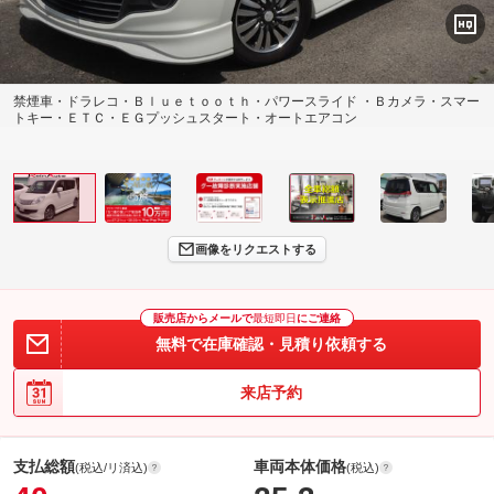
禁煙車・ドラレコ・Ｂｌｕｅｔｏｏｔｈ・パワースライド ・Ｂカメラ・スマー
トキー・ＥＴＣ・ＥＧプッシュスタート・オートエアコン
画像をリクエストする
販売店からメールで
最短即日
にご連絡
無料で在庫確認・見積り依頼する
来店予約
支払総額
車両本体価格
(税込/リ済込)
(税込)