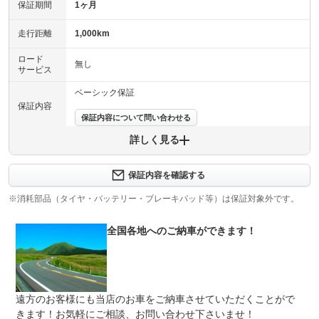
保証期間
1ヶ月
走行距離
1,000km
ロード
無し
サービス
ベーシック保証
保証内容
保証内容について問い合わせる
詳しく見る
納車前にしっかりと整備をさせて頂きますが、万が一の安
心保証を用意いたしました。保証対象は主要部品のみとな
保証項目
ります。詳細はお問合せ下さい。注意：故意により発生し
た問題と認められた場合は適用外となります。
保証内容を確認する
※消耗部品（タイヤ・バッテリー・ブレーキパッド等）は保証対象外です。
修理回数
-
保証金額は上限３０，０００までとなります。保証金額無
全国各地へのご納車ができます！
上限金額
しでの販売も承ります。
無し
※レッカー費用、代車費用、宿泊費用、お見舞い費用など
免責金
お車の修理費用以外は一切保証対象外とさせていただきま
す。
遠方のお客様にも当店のお車をご納車させていただくことがで
きます！お気軽にご相談、お問い合わせ下さいませ！
保証修理