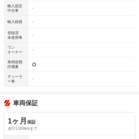
輸入認定
-
中古車
輸入経路
-
登録済
-
未使用車
ワン
-
オーナー
車両状態
評価書
ディーラ
-
ー車
車両保証
1ヶ月
保証
走行1,000kmまで