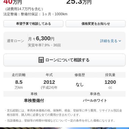
40
25.3
万円
万円
（諸費用14.7万円を含む）
法定整備：
整備付
保証：
1ヶ月・1000km
希望予算で相談してみる
価格変更をお知らせ
6,300
月々
円
通常ローン
詳細を見る
実質年率7.9%・36回
ローンについて相談する
走行距離
年式
修復歴
排気量
8.5
2012
1200
なし
万km
(平成24)年
cc
車検
車体色
車検整備付
パールホワイト
支払総額には、車両本体価格の他、保険料、税金、登録等に伴う費用、リサイクル預託金
相当額等、購入時に必要な全ての費用が含まれています。
当該価格は、登録等の時期や地域などについて一定の条件を付した価格になります。