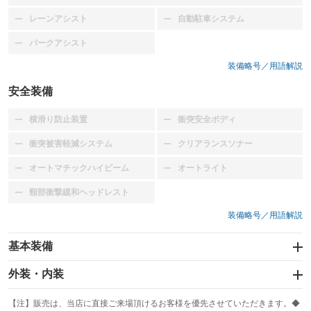
レーンアシスト
自動駐車システム
：装備なし
：装備なし
パークアシスト
：装備なし
装備略号／用語解説
安全装備
横滑り防止装置
衝突安全ボディ
：装備なし
：装備なし
衝突被害軽減システム
クリアランスソナー
：装備なし
：装備なし
オートマチックハイビーム
オートライト
：装備なし
：装備なし
頸部衝撃緩和ヘッドレスト
：装備なし
装備略号／用語解説
基本装備
エアバッグ：運転席/助手席/サイド
外装・内装
：装備あり
スライドドア：両側スライド・片側電動
カーナビ：SDナビ
：装備あり
：装備あり
【注】販売は、当店に直接ご来場頂けるお客様を優先させていただきます。◆