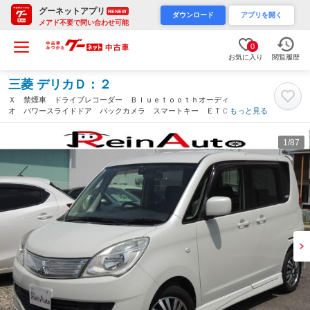
グーネットアプリ
RENEW
ダウンロード
アプリを開く
メアド不要で問い合わせ可能
0
お気に入り
閲覧履歴
三菱 デリカＤ：２
Ｘ 禁煙車 ドライブレコーダー Ｂｌｕｅｔｏｏｔｈオーディ
オ パワースライドドア バックカメラ スマートキー ＥＴＣ
もっと見る
アルミホイール エンジンプッシュスタート オートエアコン フ
ロアマット サイドバイザー（愛知県）
1
/87