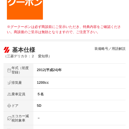
※グークーポンは必ず商談前にご呈示いただき、特典内容をご確認くださ
い。商談後のご呈示は無効となりますので、ご注意下さい。
基本仕様
装備略号／用語解説
（三菱デリカＤ：２ 愛知県）
年式（初度
2012(平成24)年
登録）
排気量
1200cc
乗車定員
５名
ドア
5D
エコカー減
－
税対象車