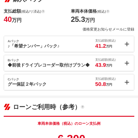
支払総額
車両本体価格
(税込/リ済込)
(税込)
40
25.3
万円
万円
価格変更お知らせメールに登録
支払総額(税込)
Aパック
41.2
♪「希望ナンバー」パック♪
万円
内：オプシ
1.2
ョン価格
支払総額(税込)
Bパック
万円
43.9
(税込)
◆前後ドライブレコーダー取付けプラン◆
万円
車両本体価
25.3
万円
内：オプシ
格
3.9
ョン価格
支払総額(税込)
Cパック
万円
50.8
(税込)
グー保証２年パック
万円
車両本体価
25.3
万円
内：オプシ
格
10.8
ョン価格
万円
(税込)
ローンご利用時（参考）
パック内容
車両本体価
25.3
万円
人気の『希望ナンバー』のプランです♪４ケタの数字をお好きな番
格
号で選ぶことが出来ます♪記念にお好きな番号はいかがでしょう
か？面倒なお手続きはお任せ下さい♪※抽選番号はご相談下さいま
車両本体価格（税込）のローン支払例
パック内容
せ。
前後ドライブレコーダー取付けプランのご案内です。録画に失敗
しないオートフォーマット機能付きの日本製です。ドライブレコ