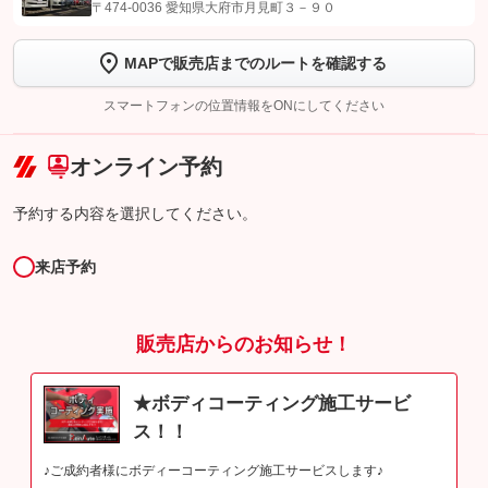
【STEP1】
認証画面でグーネットを友だち追加してから「許可する」ボタンを押
〒474-0036 愛知県大府市月見町３－９０
します
MAPで販売店までのルートを確認する
【STEP2】
トーク画面で
ボタンをタップして問い合わせを
完了してください。
スマートフォンの位置情報をONにしてください
こちら
オンライン予約
予約する内容を選択してください。
来店予約
販売店からのお知らせ！
★ボディコーティング施工サービ
ス！！
♪ご成約者様にボディーコーティング施工サービスします♪