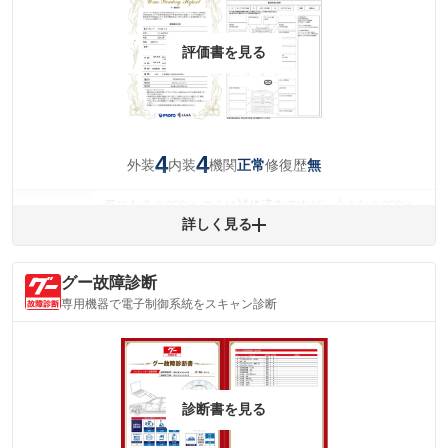
評価書を見る
4
4
外装
内装
機関
修復歴
正常
無
気になるキズやヘコミは補修済みですが、小さなキズやヘ
外装
コミが残っています。
詳しく見る
(車両外装)
キズ・へこみについて問い合わせる
内装
グー故障診断
気になる汚れ等が、部分的にあります。
(内装状態)
専用機器で電子制御系統をスキャン診断
主要機関に不具合はありません。
機関
詳細は鑑定書をご確認ください。
修復歴
※グー鑑定は保証サービスではございません。購入時は必ず現車をご確認
診断書を見る
下さい。
※実際にお渡しするコンディションチェックシートにつきましては、形式