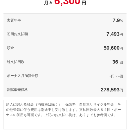
6,300
備考
－
月々
円
ーダー本体（配線込）と取付け工賃込みのプラン料金です。この
パック内容
機会にご検討ください。
保証
基本支払総額と同じ
グー保証なら業界最高水準の保証内容、業界最多水準の保証範囲
と安心の価格設定であなたのカーライフを強力にサポート！全国
備考
－
7.9
実質年率
%
５０００工場のネットワークを持ち旅先での思いがけない故障や
保証項目
-
トラブル時にも安心！
保証
基本支払総額と同じ
修理回数・
7,493
初回お支払額
円
-
備考
－
上限金額
保証項目
-
[保証付]：2年・走行無制限
免責金
-
50,600
頭金
円
グー保証なら業界最高水準の保証内容、業界最多水準の保証範囲
修理回数・
-
保証
と安心の価格設定であなたのカーライフを強力にサポート！全国
上限金額
保証修理受
５０００工場のネットワークを持ち旅先での思いがけない故障や
-
付先
36
総支払回数
トラブル時にも安心！
回
免責金
-
ロードサー
計410項目
-
ビスの有無
保証範囲は４１０項目以上。故障がおきても、電話１本で即対
保証修理受
-
ボーナス月加算金額
-
円 × -回
保証項目
応。専用コールセンターが、あなたのカーライフをサポートしま
付先
す。専任のオペレーターが対応するため、修理の承認から作業の
着手までが早いのが特徴です。
このパックの見積もり依頼（無料）
ロードサー
-
278,593
割賦販売価格
ビスの有無
円
無制限。車両本体価格。
国産車の場合、車両本体価格（税込）を上限とします。車両本体
修理回数・
価格（税込）が５０万円以下の場合は上限を５０万円（税込）ま
上限金額
このパックの見積もり依頼（無料）
でとします。輸入車の場合は、１００万円（税込）を上限としま
購入に関わる税金（消費税は除く） 保険料 自動車リサイクル料金 そ
す。
の他登録に伴う費用は別途申し受け致します。支払回数最大８４回・ボー
無し
ナスの併用も可能です。上記のお支払い例は、あくまでも参考例です。
本保証の開始時からの走行距離が５００Ｋｍに満たない車両に生
免責金
じたエンジン本体及びトランスミッションの交換又はオーバーホ
ールについて、本保証に基づき保証修理を行う責任を負わないも