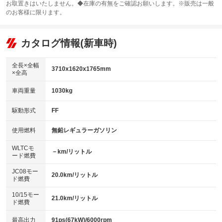
お取置きはいたしません。◆在庫の有無をご確認お願いします。※販売は一般
サンルーフ
ABS
TV
：装備なし
：装備あり
：装備なし
のお客様に限ります。
エアコン
Wエアコン
オーディオ：CDまたはCDチェンジャー
：装備あり
：装備なし
：装備あり
リフトアップ
パワーステアリング
カタログ情報(新車時)
ビジュアル：-／DVD再生
：装備なし
：装備あり
：装備あり
ダウンヒルアシストコントロール
アルミホイール：14インチ
：装備なし
：装備あり
全長×全幅
3710x1620x1765mm
×全高
パワーウィンドウ
盗難防止システム
革シート
ハーフレザーシート
：装備あり
：装備あり
：装備なし
：装備なし
車両重量
1030kg
アイドリングストップ
ドライブレコーダー
キーレス
LEDヘッドランプ
：装備なし
：装備あり
：装備あり
：装備なし
USB入力端子
Bluetooth接続
駆動形式
FF
HID(キセノンライト)
ポータブルナビ
：装備なし
：装備あり
：装備なし
：装備なし
100V電源
クリーンディーゼル
バックカメラ
ETC
使用燃料
無鉛レギュラーガソリン
：装備なし
：装備なし
：装備あり
：装備あり
センターデフロック
エアロ
スマートキー
：装備なし
WLTCモ
：装備なし
：装備あり
－km/リットル
ード燃費
レンタカーアップ
展示・試乗車
ローダウン
ランフラットタイヤ
：装備なし
：装備なし
：装備なし
：装備なし
JC08モー
20.0km/リットル
ド燃費
電動格納ミラー
パワーシート
3列シート
：装備あり
：装備なし
：装備なし
10/15モー
装備略号／用語解説
21.0km/リットル
ベンチシート
フルフラットシート
ド燃費
：装備なし
：装備なし
チップアップシート
オットマン
：装備なし
：装備なし
最高出力
91ps(67kW)/6000rpm