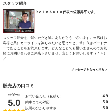
スタッフ紹介
ＲｅｉｎＡｕｔｏ代表の佐藤昇平です。
スタッフ紹介をご覧いただき誠にありがとうございます。当店はお
客様と共にカーライフを楽しみたいと思うのと、常に良きパートナ
ーであることをお約束します。どんなことでも構いませんのでお気
軽にお問い合わせご来店下さいませ。宜しくお願いします（＾＾）
／
メッセージをもっと見る
販売店の口コミ
総合評価
4.9
お問い合わせ（見積り）
（5点満点中）
5.0
5.0
納車までの対応
5.0
説明の分かりやすさ