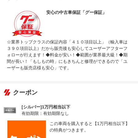
-
受付先
安心の中古車保証「グー保証」
整備付 法定12ヶ月または法定24ヶ月点検整備付
法定整備
※車検なし・車検整備付の場合は法定24ヶ月点検整備付
※商用車は6ヶ月または12ヶ月点検整備付
法定１２か月点検もしくは２４か月点検を実施いたしま
法定整備
す。その際に発生した交換部品や修理はすべて対応いたし
について
ます。追加料金は一切発生いたしません。また、エンジン
☆業界トップクラスの保証内容「４１０項目以上」（輸入車は
オイルも交換いたします。
３９０項目以上）だから販売後も安心してユーザーアフターフ
ォローが行えます！◆料金が安い！◆範囲が業界最大級！◆期
間が長い！「もしもの時」にもきちんと修理ができるので「ユ
ーザーも販売店様も安心」です。
クーポン
[シルバー]1万円相当以下
有効期限：有効期限なし
この車両を購入すると【1万円相当以下】
の特典がつきます。