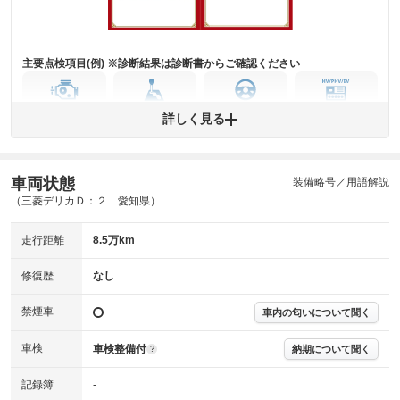
および表示項目が異なる場合がございます。
※グー鑑定の評価はあくまでも記載している鑑定日の鑑定結果となりま
す。車両情報等の詳細は各販売店へお問い合わせ下さい。
主要点検項目(例) ※診断結果は診断書からご確認ください
エンジン
トランス
パワー
HV/PHV/EV
詳しく見る
ミッション
ステアリング
車両状態
ABS
エアーバッグ
先進安全装備
その他
装備略号／用語解説
（三菱デリカＤ：２ 愛知県）
※異常がある場合は主要点検項目が赤色になり、異常と表記されます。
※車に装備されていない項目は「-」と表記されます
走行距離
8.5万km
※グー故障診断は保証サービスではございません。購入時は必ず現車をご
確認下さい。
※実際にお渡しする故障診断書につきましては、形式および表示項目が異
修復歴
なし
なる場合がございます。
※グー故障診断書はあくまでも実施時点での診断結果となります。将来に
禁煙車
車内の匂いについて聞く
わたり車両状態を担保するものではありませんので、車両情報等の詳細は
各販売店へお問い合わせ下さい。
車検
車検整備付
納期について聞く
?
記録簿
-