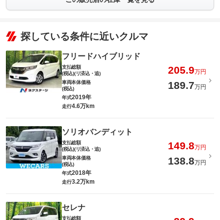
探している条件に近いクルマ
フリードハイブリッド
支払総額
205.9
万円
(税込)(リ済込・追)
車両本体価格
189.7
万円
(税込)
2019年
年式
4.6万km
走行
ソリオバンディット
支払総額
149.8
万円
(税込)(リ済込・追)
車両本体価格
138.8
万円
(税込)
2018年
年式
3.2万km
走行
セレナ
支払総額