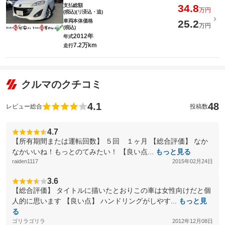
支払総額
34.8
万円
(税込)(リ済込・追)
車両本体価格
25.2
万円
(税込)
2012年
年式
7.2万km
走行
クルマのクチコミ
4.1
48
レビュー総合
投稿数
4.7
【所有期間または運転回数】 ５回 １ヶ月 【総合評価】 なか
なかいいね！もっとのてみたい！ 【良い点...
もっと見る
raiden1117
2015年02月24日
3.6
【総合評価】 タイトルに描いたとおりこの車は女性向けだと個
人的に思います 【良い点】 ハンドリングがしやす...
もっと見
る
ゴリラゴリラ
2012年12月08日