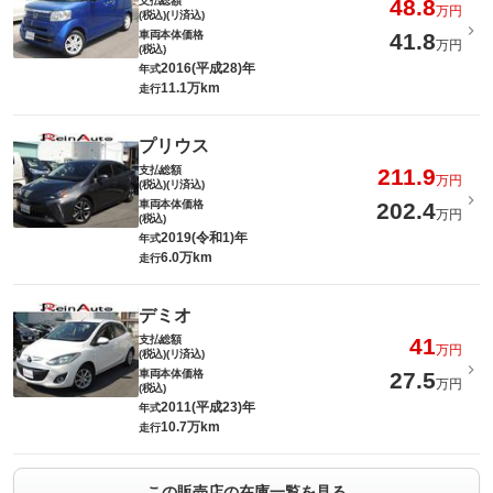
支払総額
48.8
万円
(税込)(リ済込)
車両本体価格
41.8
万円
(税込)
2016(平成28)年
年式
11.1万km
走行
プリウス
支払総額
211.9
万円
(税込)(リ済込)
車両本体価格
202.4
万円
(税込)
2019(令和1)年
年式
6.0万km
走行
デミオ
支払総額
41
万円
(税込)(リ済込)
車両本体価格
27.5
万円
(税込)
2011(平成23)年
年式
10.7万km
走行
この販売店の在庫一覧を見る