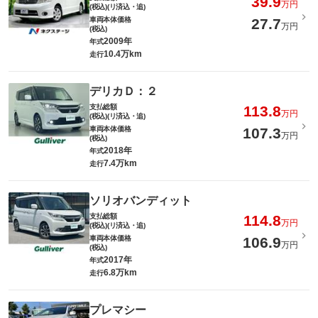
39.9
万円
(税込)(リ済込・追)
車両本体価格
27.7
万円
(税込)
2009年
年式
10.4万km
走行
デリカＤ：２
支払総額
113.8
万円
(税込)(リ済込・追)
車両本体価格
107.3
万円
(税込)
2018年
年式
7.4万km
走行
ソリオバンディット
支払総額
114.8
万円
(税込)(リ済込・追)
車両本体価格
106.9
万円
(税込)
2017年
年式
6.8万km
走行
プレマシー