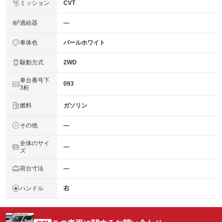
ミッション
CVT
過給器
―
車体色
パールホワイト
駆動方式
2WD
車台番号下
093
3桁
燃料
ガソリン
その他
―
全体のサイ
―
ズ
荷台寸法
―
ハンドル
右