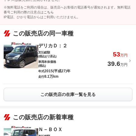
※無料電話をご利用の場合は、販売店へお客様の電話番号が通知されます。無料電話
番号ご利用の際の注意点は
こちら
IP電話、ひかり電話からはご利用いただけません。
この販売店の同一車種
デリカＤ：２
支払総額
53
万円
(税込)(リ済込)
車両本体価格
39.6
万円
(税込)
2015(平成27)年
年式
8.1万km
走行
この販売店の在庫一覧を見る
この販売店の新着車種
Ｎ－ＢＯＸ