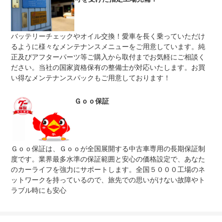
上限金額
車両本体価格
免責金
無し
バッテリーチェックやオイル交換！愛車を長く乗っていただけ
るように様々なメンテナンスメニューをご用意しています。純
当社にて保証修理をさせて頂きます。代車ももちろん完備
保証修理
しております。万が一の場合は当社までお問い合わせくだ
正及びアフターパーツ等ご購入から取付までお気軽にご相談く
受付先
さい。
ださい。当社の国家資格保有の整備士が対応いたします。お買
い得なメンテナンスパックもご用意しております！
整備付 法定12ヶ月または法定24ヶ月点検整備付
法定整備
※車検なし・車検整備付の場合は法定24ヶ月点検整備付
※商用車は6ヶ月または12ヶ月点検整備付
Ｇｏｏ保証
安心・安全に乗っていただけるよう、当社整備工場にて車
法定整備
検整備を実施し納車いたします。エンジンオイル＆エレメ
について
ント等の交換はもちろんのこと、不具合箇所があった場合
は、修理・交換いたしますので、ご安心下さい。
Ｇｏｏ保証は、Ｇｏｏが全国展開する中古車専用の長期保証制
度です。業界最多水準の保証範囲と安心の価格設定で、あなた
のカーライフを強力にサポートします。全国５０００工場のネ
ットワークを持っているので、旅先での思いがけない故障やト
ラブル時にも安心