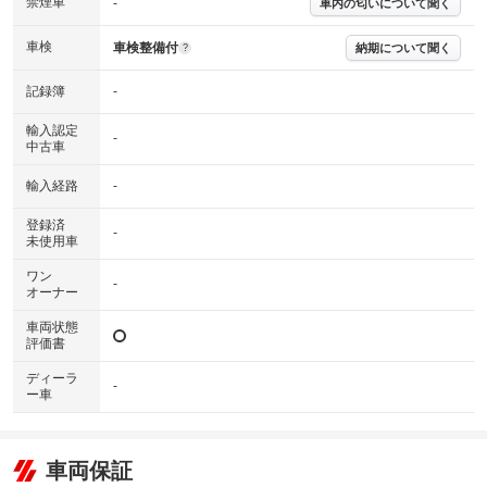
禁煙車
-
車内の匂いについて聞く
※実際にお渡しするコンディションチェックシートにつきましては、形式
および表示項目が異なる場合がございます。
※グー鑑定の評価はあくまでも記載している鑑定日の鑑定結果となりま
車検
車検整備付
納期について聞く
?
す。車両情報等の詳細は各販売店へお問い合わせ下さい。
記録簿
-
輸入認定
-
中古車
輸入経路
-
登録済
-
未使用車
ワン
-
オーナー
車両状態
評価書
ディーラ
-
ー車
車両保証