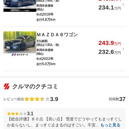
(税込)(リ済込・追)
車両本体価格
234.1
万円
(税込)
2018年
年式
4.8万km
走行
ＭＡＺＤＡ６ワゴン
支払総額
243.9
万円
(税込)(リ済込・追)
車両本体価格
232.6
万円
(税込)
2022年
年式
5.0万km
走行
クルマのクチコミ
3.9
37
レビュー総合
投稿数
3.1
【総合評価】８０点 【良い点】 雪道でどうやってもまっすぐし
か走らないし、まっすぐ止まるのはすごい。不安...
もっと見る