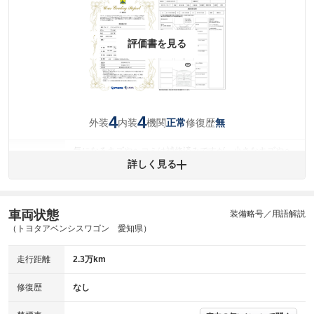
評価書を見る
4
4
外装
内装
機関
修復歴
正常
無
気になるキズやヘコミは補修済みですが、小さなキズやヘ
外装
コミが残っています。
詳しく見る
(車両外装)
キズ・へこみについて問い合わせる
内装
気になる汚れ等が、部分的にあります。
(内装状態)
車両状態
装備略号／用語解説
（トヨタアベンシスワゴン 愛知県）
主要機関に不具合はありません。
機関
走行距離
2.3万km
詳細は鑑定書をご確認ください。
修復歴
修復歴
なし
※グー鑑定は保証サービスではございません。購入時は必ず現車をご確認
下さい。