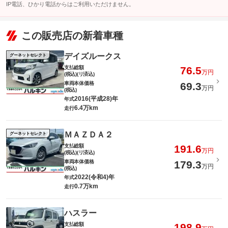
IP電話、ひかり電話からはご利用いただけません。
この販売店の新着車種
デイズルークス
グーネットセレクト
支払総額
76.5
万円
(税込)(リ済込)
車両本体価格
69.3
万円
(税込)
2016(平成28)年
年式
6.4万km
走行
ＭＡＺＤＡ２
グーネットセレクト
支払総額
191.6
万円
(税込)(リ済込)
車両本体価格
179.3
万円
(税込)
2022(令和4)年
年式
0.7万km
走行
ハスラー
支払総額
198.9