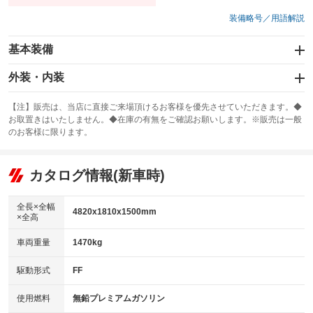
装備略号／用語解説
基本装備
エアバッグ：運転席/助手席/サイド
外装・内装
：装備あり
スライドドア
カーナビ：メモリーナビ他
：装備なし
：装備あり
【注】販売は、当店に直接ご来場頂けるお客様を優先させていただきます。◆
お取置きはいたしません。◆在庫の有無をご確認お願いします。※販売は一般
サンルーフ
ABS
TV：フルセグ
：装備なし
：装備あり
：装備あり
のお客様に限ります。
エアコン
Wエアコン
オーディオ：CDまたはCDチェンジャー／ミュージックサーバー
：装備あり
：装備なし
：装備あり
リフトアップ
パワーステアリング
カタログ情報(新車時)
ビジュアル：-／DVD再生
：装備なし
：装備あり
：装備あり
ダウンヒルアシストコントロール
アルミホイール：16インチ
：装備なし
：装備あり
全長×全幅
4820x1810x1500mm
×全高
パワーウィンドウ
盗難防止システム
革シート
ハーフレザーシート
：装備あり
：装備あり
：装備なし
：装備あり
車両重量
1470kg
アイドリングストップ
ドライブレコーダー
キーレス
LEDヘッドランプ
：装備なし
：装備なし
：装備あり
：装備あり
USB入力端子
Bluetooth接続
駆動形式
FF
HID(キセノンライト)
ポータブルナビ
：装備なし
：装備あり
：装備なし
：装備なし
100V電源
クリーンディーゼル
バックカメラ
ETC
使用燃料
無鉛プレミアムガソリン
：装備なし
：装備なし
：装備なし
：装備あり