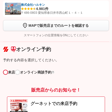
株式会社ハルキン
4.9
81件
【STEP1】
認証画面でグーネットを友だち追加してから「許可する」ボタンを押
〒486-0803 愛知県春日井市西山町１－４－１
します
MAPで販売店までのルートを確認する
【STEP2】
トーク画面で
ボタンをタップして問い合わせを
完了してください。
スマートフォンの位置情報をONにしてください
こちら
オンライン予約
予約する内容を選択してください。
来店
オンライン商談予約
?
販売店からのお知らせ！
グーネットでの来店予約