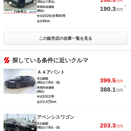
万円
(税込)(リ済込)
車両本体価格
190.3
万円
(税込)
2026(令和8)年
年式
8km
走行
この販売店の在庫一覧を見る
探している条件に近いクルマ
Ａ４アバント
支払総額
399.5
万円
(税込)(リ済込・追)
車両本体価格
388.1
万円
(税込)
2022年
年式
2.4万km
走行
アベンシスワゴン
支払総額
203.3
万円
(税込)(リ済込・追)