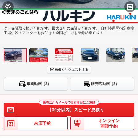
グー保証取り扱い可能です。最大３年の保証が可能です。 自社陸運局指定車検
工場併設！アフターもお任せ！全国どこでも登録納車ＯＫ！
画像をリクエストする
車両動画（2）
販売店動画（2）
販売店からメールで
最短即日
にご連絡
【30分以内】スピード見積り
オンライン
来店予約
商談予約