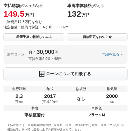
支払総額
車両本体価格
(税込/リ済込)
(税込)
149.5
132
万円
万円
（諸費用17.5万円を含む）
法定整備：
整備付
保証：
6ヶ月・6000km
希望予算で相談してみる
価格変更をお知らせ
30,900
月々
円
通常ローン
詳細を見る
実質年率5.9%・48回
ローンについて相談する
走行距離
年式
修復歴
排気量
2.3
2017
2000
なし
万km
(平成29)年
cc
車検
車体色
車検整備付
ブラックＭ
支払総額には、車両本体価格の他、保険料、税金、登録等に伴う費用、リサイクル預託金
相当額等、購入時に必要な全ての費用が含まれています。