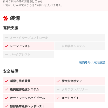
番号ご利用の際の注意点は
こちら
IP電話、ひかり電話からはご利用いただけません。
装備
運転支援
オートクルーズコントロール
：装備なし
レーンアシスト
自動駐車システム
：装備あり
：装備なし
パークアシスト
：装備なし
装備略号／用語解説
安全装備
横滑り防止装置
衝突安全ボディ
：装備あり
：装備あり
衝突被害軽減システム
クリアランスソナー
：装備あり
：装備なし
オートマチックハイビーム
オートライト
：装備あり
：装備あり
頸部衝撃緩和ヘッドレスト
：装備あり