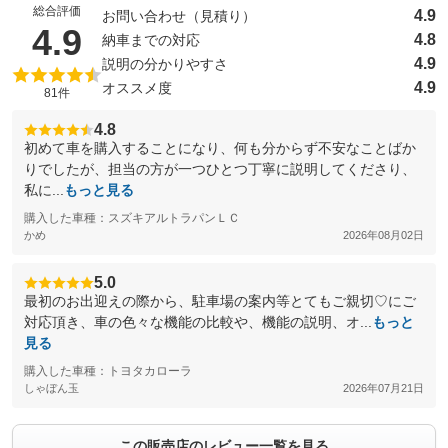
総合評価
4.9
お問い合わせ（見積り）
（5点満点中）
4.9
4.8
納車までの対応
4.9
説明の分かりやすさ
4.9
オススメ度
81件
4.8
初めて車を購入することになり、何も分からず不安なことばか
りでしたが、担当の方が一つひとつ丁寧に説明してくださり、
私に...
もっと見る
購入した車種：スズキアルトラパンＬＣ
かめ
2026年08月02日
5.0
最初のお出迎えの際から、駐車場の案内等とてもご親切♡にご
対応頂き、車の色々な機能の比較や、機能の説明、オ...
もっと
見る
購入した車種：トヨタカローラ
しゃぼん玉
2026年07月21日
この販売店のレビュー一覧を見る