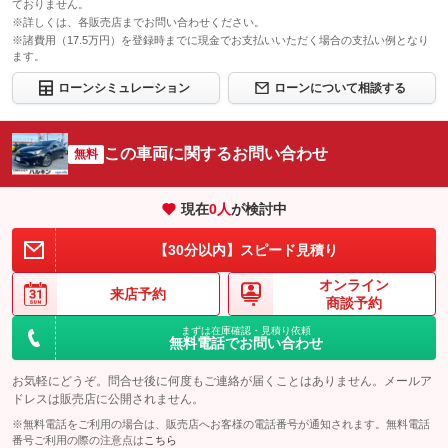
ておりません。
このパックの見積もり依頼（無料）
※詳しくは、各販売店までお問い合わせください。
※諸費用（17.5万円）を登録時までに現金でお支払いいただく場合の支払い例となり
ます。
ローンシミュレーション
ローンについて相談する
この車両に関するお問い合わせ
無料
現在
0
人
が検討中
【30分以内】スピード見積り
オンライン
来店予約
商談予約
まずは在庫確認・見積り依頼
無料電話でお問い合わせ
お気軽にどうぞ。問合せ後に何度もご連絡が届くことはありません。メールア
ドレスは販売店に公開されません。
※無料電話をご利用の場合は、販売店へお客様の電話番号が通知されます。無料電話
番号ご利用の際の注意点は
こちら