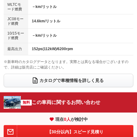
センターデフロック
エアロ
スマートキー
：装備なし
WLTCモ
：装備なし
：装備あり
－km/リットル
ード燃費
レンタカーアップ
展示・試乗車
ローダウン
ランフラットタイヤ
：装備なし
：装備なし
：装備なし
：装備なし
JC08モー
14.6km/リットル
ド燃費
電動格納ミラー
パワーシート
3列シート
：装備あり
：装備なし
：装備なし
10/15モー
装備略号／用語解説
－km/リットル
ベンチシート
フルフラットシート
ド燃費
：装備なし
：装備なし
チップアップシート
オットマン
：装備なし
：装備なし
最高出力
152ps(112kW)/6200rpm
電動格納サードシート
シートヒーター
：装備なし
：装備なし
※新車時のカタログデータとなります。実際とは異なる場合がございますの
で、詳細は販売店にご確認ください。
ウォークスルー
後席モニター
：装備なし
：装備なし
電動リアゲート
フロントカメラ
カタログで車種情報を詳しく見る
：装備なし
：装備なし
シートエアコン
全周囲カメラ
：装備なし
：装備なし
サイドカメラ
ルーフレール
この車両に関するお問い合わせ
：装備なし
無料
：装備なし
エアサスペンション
ヘッドライトウォッシャー
：装備なし
：装備なし
現在
0
人
が検討中
装備略号／用語解説
【30分以内】スピード見積り