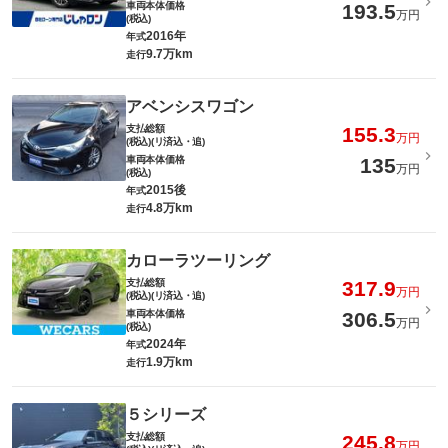
車両本体価格
193.5
万円
(税込)
2016年
年式
9.7万km
走行
アベンシスワゴン
支払総額
155.3
万円
(税込)(リ済込・追)
車両本体価格
135
万円
(税込)
2015後
年式
4.8万km
走行
カローラツーリング
支払総額
317.9
万円
(税込)(リ済込・追)
車両本体価格
306.5
万円
(税込)
2024年
年式
1.9万km
走行
５シリーズ
支払総額
245.8
万円