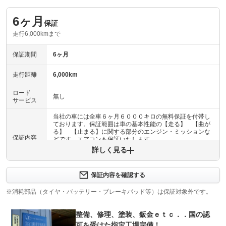
6ヶ月
保証
走行6,000kmまで
保証期間
6ヶ月
走行距離
6,000km
ロード
無し
サービス
当社の車には全車６ヶ月６０００キロの無料保証を付帯し
ております。保証範囲は車の基本性能の【走る】 【曲が
る】 【止まる】に関する部分のエンジン・ミッションな
保証内容
どです。エアコンも保証いたします。
詳しく見る
保証内容について問い合わせる
当社の車には全車６ヶ月６０００キロの無料保証を付帯し
保証内容を確認する
ております。保証範囲は車の基本性能の【走る】 【曲が
保証項目
る】 【止まる】に関する部分のエンジン・ミッションな
※消耗部品（タイヤ・バッテリー・ブレーキパッド等）は保証対象外です。
どです。エアコンも保証いたします。
整備、修理、塗装、鈑金ｅｔｃ．．国の認
修理回数
無制限
可を受けた指定工場完備！