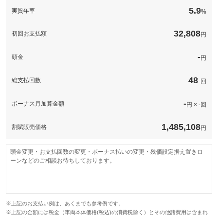
備考
－
5.9
実質年率
%
[保証付]：3年・走行無制限
グー保証なら業界最高水準の保証内容、業界最多水準の保証範囲
32,808
初回お支払額
円
保証
と安心の価格設定であなたのカーライフを強力にサポート！全国
５０００工場のネットワークを持ち旅先での思いがけない故障や
トラブル時にも安心！
-
頭金
円
計410項目
保証範囲は４１０項目以上。故障がおきても、電話１本で即対
保証項目
応。専用コールセンターが、あなたのカーライフをサポートしま
48
総支払回数
す。専任のオペレーターが対応するため、修理の承認から作業の
回
着手までが早いのが特徴です。
無制限。車両本体価格。
-
ボーナス月加算金額
円 × -回
国産車の場合、車両本体価格（税込）を上限とします。車両本体
修理回数・
価格（税込）が５０万円以下の場合は上限を５０万円（税込）ま
上限金額
でとします。輸入車の場合は、１００万円（税込）を上限としま
1,485,108
す。
割賦販売価格
円
無し
本保証の開始時からの走行距離が５００Ｋｍに満たない車両に生
免責金
じたエンジン本体及びトランスミッションの交換又はオーバーホ
頭金変更・お支払回数の変更・ボーナス払いの変更・残価設定据え置きロ
ールについて、本保証に基づき保証修理を行う責任を負わないも
ーンなどのご相談お待ちしております。
のとします。
保証修理受
グー保証サポートデスク
付先
ロードサー
有り
ビスの有無
※上記のお支払い例は、あくまでも参考例です。
※上記の金額には税金（車両本体価格(税込)の消費税除く）とその他諸費用は含まれ