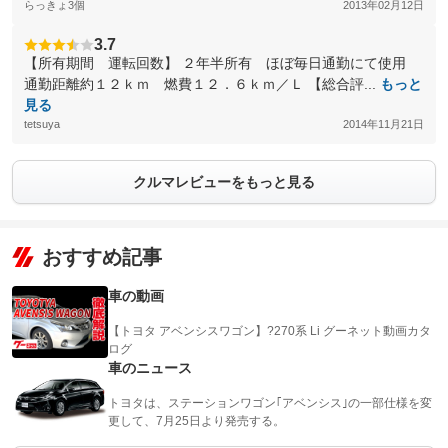
らっきょ3個
2013年02月12日
3.7
【所有期間 運転回数】 ２年半所有 ほぼ毎日通勤にて使用
通勤距離約１２ｋｍ 燃費１２．６ｋｍ／Ｌ 【総合評...
もっと
見る
tetsuya
2014年11月21日
クルマレビューをもっと見る
おすすめ記事
車の動画
【トヨタ アベンシスワゴン】?270系 Li グーネット動画カタ
ログ
車のニュース
トヨタは、ステーションワゴン｢アベンシス｣の一部仕様を変
更して、7月25日より発売する。