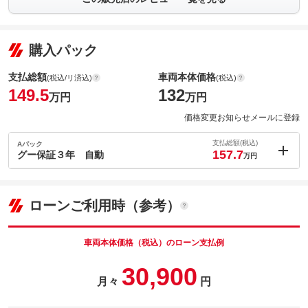
購入パック
支払総額
車両本体価格
(税込/リ済込)
(税込)
149.5
132
万円
万円
価格変更お知らせメールに登録
支払総額(税込)
Aパック
157.7
グー保証３年 自動
万円
内：オプシ
8.2
ョン価格
万円
(税込)
ローンご利用時（参考）
車両本体価
132
万円
格
車両本体価格（税込）のローン支払例
パック内容
30,900
月々
円