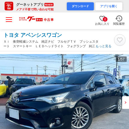
グーネットアプリ
RENEW
ダウンロード
アプリを開く
メアド不要で問い合わせ可能
0
お気に入り
閲覧履歴
トヨタ アベンシスワゴン
Ｘｉ 衝突軽減システム 純正ナビ フルセグＴＶ プッシュスタ
ート スマートキー ＬＥＤヘッドライト フォグランプ 純正ア
もっと見る
ルミ パドルシフト ＥＴＣ 電動パーキング（愛知県）
1
/57