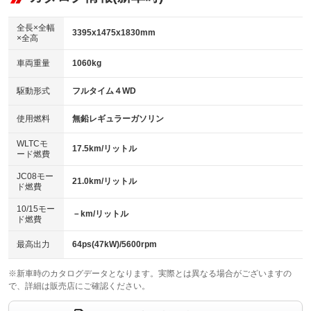
：装備あり
ダウンヒルアシストコントロール
アルミホイール：15インチ
：装備あり
：装備あり
全長×全幅
3395x1475x1830mm
×全高
パワーウィンドウ
盗難防止システム
革シート
ハーフレザーシート
：装備あり
：装備あり
：装備なし
：装備なし
車両重量
1060kg
アイドリングストップ
ドライブレコーダー
キーレス
LEDヘッドランプ
：装備あり
：装備あり
：装備あり
：装備あり
USB入力端子
Bluetooth接続
駆動形式
フルタイム４WD
HID(キセノンライト)
ポータブルナビ
：装備あり
：装備あり
：装備なし
：装備なし
100V電源
クリーンディーゼル
バックカメラ
ETC
使用燃料
無鉛レギュラーガソリン
：装備なし
：装備なし
：装備あり
：装備あり
センターデフロック
エアロ
スマートキー
：装備なし
WLTCモ
：装備なし
：装備あり
17.5km/リットル
ード燃費
レンタカーアップ
展示・試乗車
ローダウン
ランフラットタイヤ
：装備あり
：装備なし
：装備なし
：装備なし
JC08モー
21.0km/リットル
ド燃費
電動格納ミラー
パワーシート
3列シート
：装備あり
：装備なし
：装備なし
10/15モー
装備略号／用語解説
－km/リットル
ベンチシート
フルフラットシート
ド燃費
：装備あり
：装備なし
チップアップシート
オットマン
：装備なし
：装備なし
最高出力
64ps(47kW)/5600rpm
電動格納サードシート
シートヒーター
：装備なし
：装備あり
※新車時のカタログデータとなります。実際とは異なる場合がございますの
で、詳細は販売店にご確認ください。
ウォークスルー
後席モニター
：装備なし
：装備なし