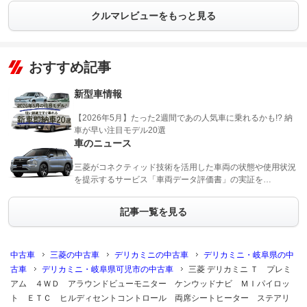
クルマレビューをもっと見る
おすすめ記事
新型車情報
【2026年5月】たった2週間であの人気車に乗れるかも!? 納
車が早い注目モデル20選
車のニュース
三菱がコネクティッド技術を活用した車両の状態や使用状況
を提示するサービス「車両データ評価書」の実証を…
記事一覧を見る
中古車
三菱の中古車
デリカミニの中古車
デリカミニ・岐阜県の中
古車
デリカミニ・岐阜県可児市の中古車
三菱 デリカミニ Ｔ プレミ
アム ４ＷＤ アラウンドビューモニター ケンウッドナビ ＭＩパイロッ
ト ＥＴＣ ヒルディセントコントロール 両席シートヒーター ステアリ