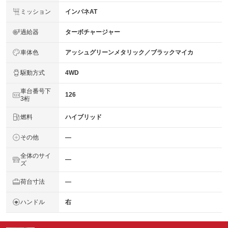
ミッション
インパネAT
過給器
ターボチャージャー
車体色
アッシュグリーンメタリック／ブラックマイカ
駆動方式
4WD
車台番号下
126
3桁
燃料
ハイブリッド
その他
―
全体のサイ
―
ズ
荷台寸法
―
ハンドル
右