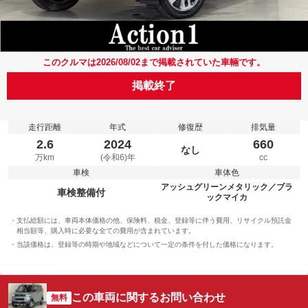
このクルマは2026/08/02まで掲載されていた車輛です。
掲載終了
走行距離
年式
修復歴
排気量
2.6
2024
660
なし
万km
(令和6)年
cc
車検
車体色
アッシュグリーンメタリック／ブラ
車検整備付
ックマイカ
支払総額には、車両本体価格の他、保険料、税金、登録等に伴う費用、リサイクル預託金
相当額等、購入時に必要な全ての費用が含まれています。
当該価格は、登録等の時期や地域などについて一定の条件を付した価格になります。
この車両に関するお問い合わせ
無料