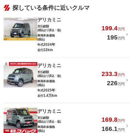
探している条件に近いクルマ
デリカミニ
支払総額
199.4
万円
(税込)(リ済込・追)
車両本体価格
195
万円
(税込)
2024年
年式
22km
走行
デリカミニ
支払総額
233.3
万円
(税込)(リ済込・追)
車両本体価格
226
万円
(税込)
2025年
年式
1.4万km
走行
デリカミニ
支払総額
169.8
万円
(税込)(リ済込・追)
車両本体価格
166.1
万円
(税込)