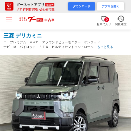
グーネットアプリ
RENEW
ダウンロード
アプリを開く
メアド不要で問い合わせ可能
0
お気に入り
閲覧履歴
三菱 デリカミニ
Ｔ プレミアム ４ＷＤ アラウンドビューモニター ケンウッド
ナビ ＭＩパイロット ＥＴＣ ヒルディセントコントロール 両
もっと見る
席シートヒーター ステアリングヒーター 両側Ｐスラドア クリ
アランスソナー アダプティブクルコン（岐阜県）