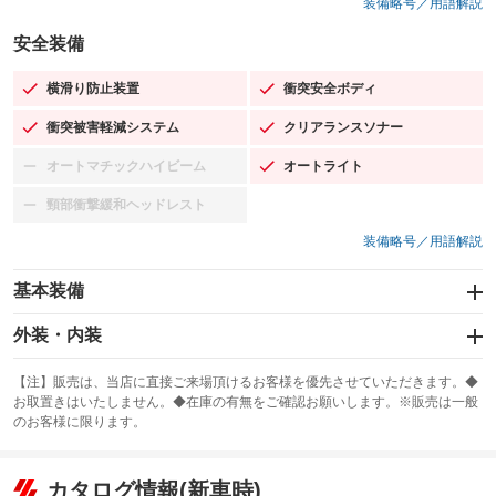
装備略号／用語解説
安全装備
横滑り防止装置
衝突安全ボディ
：装備あり
：装備あり
衝突被害軽減システム
クリアランスソナー
：装備あり
：装備あり
オートマチックハイビーム
オートライト
：装備なし
：装備あり
頸部衝撃緩和ヘッドレスト
：装備なし
装備略号／用語解説
基本装備
エアバッグ：運転席/助手席/サイド
外装・内装
：装備あり
スライドドア：両面電動
カーナビ：メモリーナビ他
：装備あり
：装備あり
【注】販売は、当店に直接ご来場頂けるお客様を優先させていただきます。◆
お取置きはいたしません。◆在庫の有無をご確認お願いします。※販売は一般
サンルーフ
ABS
TV：フルセグ
：装備なし
：装備あり
：装備あり
のお客様に限ります。
エアコン
Wエアコン
オーディオ：CDまたはCDチェンジャー
：装備あり
：装備あり
：装備あり
リフトアップ
パワーステアリング
カタログ情報(新車時)
ビジュアル：-／DVD再生
：装備なし
：装備あり