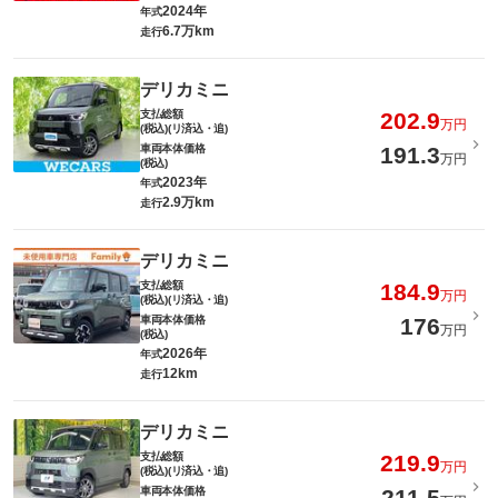
2024年
年式
6.7万km
走行
デリカミニ
支払総額
202.9
万円
(税込)(リ済込・追)
車両本体価格
191.3
万円
(税込)
2023年
年式
2.9万km
走行
デリカミニ
支払総額
184.9
万円
(税込)(リ済込・追)
車両本体価格
176
万円
(税込)
2026年
年式
12km
走行
デリカミニ
支払総額
219.9
万円
(税込)(リ済込・追)
車両本体価格
211.5