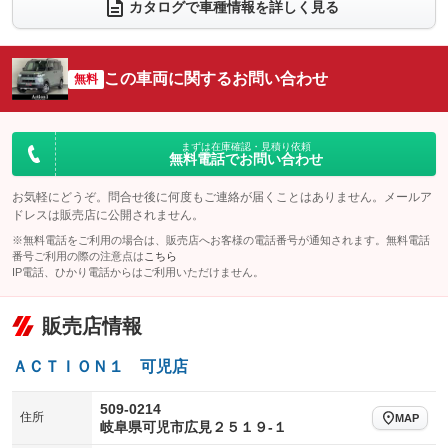
電動リアゲート
フロントカメラ
カタログで車種情報を詳しく見る
：装備なし
：装備あり
シートエアコン
全周囲カメラ
：装備なし
：装備あり
サイドカメラ
ルーフレール
この車両に関するお問い合わせ
：装備あり
無料
：装備あり
エアサスペンション
ヘッドライトウォッシャー
：装備なし
：装備あり
装備略号／用語解説
まずは在庫確認・見積り依頼
無料電話でお問い合わせ
お気軽にどうぞ。問合せ後に何度もご連絡が届くことはありません。メールア
ドレスは販売店に公開されません。
※無料電話をご利用の場合は、販売店へお客様の電話番号が通知されます。無料電話
番号ご利用の際の注意点は
こちら
IP電話、ひかり電話からはご利用いただけません。
販売店情報
ＡＣＴＩＯＮ１ 可児店
509-0214
住所
MAP
岐阜県可児市広見２５１９‐１