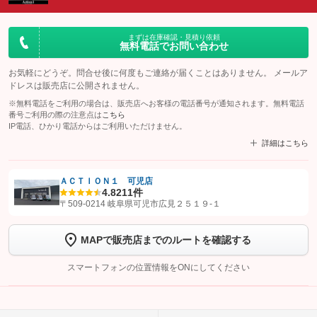
まずは在庫確認・見積り依頼
無料電話でお問い合わせ
お気軽にどうぞ。問合せ後に何度もご連絡が届くことはありません。 メールア
ドレスは販売店に公開されません。
※無料電話をご利用の場合は、販売店へお客様の電話番号が通知されます。無料電話
番号ご利用の際の注意点は
こちら
IP電話、ひかり電話からはご利用いただけません。
詳細はこちら
ＡＣＴＩＯＮ１ 可児店
4.8
211件
【STEP1】
認証画面でグーネットを友だち追加してから「許可する」ボタンを押
〒509-0214 岐阜県可児市広見２５１９‐１
します
MAPで販売店までのルートを確認する
【STEP2】
トーク画面で
ボタンをタップして問い合わせを
完了してください。
スマートフォンの位置情報をONにしてください
こちら