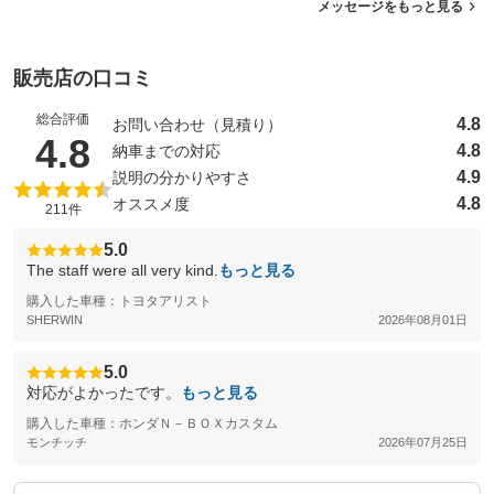
メッセージをもっと見る
販売店の口コミ
総合評価
4.8
お問い合わせ（見積り）
（5点満点中）
4.8
4.8
納車までの対応
4.9
説明の分かりやすさ
4.8
オススメ度
211件
5.0
The staff were all very kind.
もっと見る
購入した車種：トヨタアリスト
SHERWIN
2026年08月01日
5.0
対応がよかったです。
もっと見る
購入した車種：ホンダＮ－ＢＯＸカスタム
モンチッチ
2026年07月25日