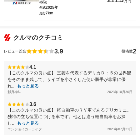
万円
(税込)
2025年
年式
7km
走行
クルマのクチコミ
3.9
2
レビュー総合
投稿数
4.1
【このクルマの良い点】 三菱を代表するデリカＤ：５の世界観
をそのまま残して、サイズを小さくした使い勝手が非常に優
れ...
もっと見る
影月禅斗
2023年10月30日
3.6
【このクルマの良い点】 軽自動車のＲＶ車であるデリカミニ。
独特の立ち位置につける車です。他とは違う軽自動車をお探
し...
もっと見る
エンジョイカーライフ...
2023年07月31日