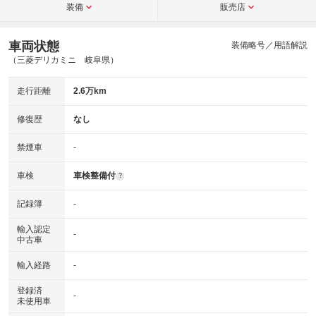
装備
販売店
車両状態
装備略号／用語解説
（三菱デリカミニ 岐阜県）
走行距離
2.6万km
修復歴
なし
禁煙車
-
車検
車検整備付
?
記録簿
-
輸入認定
-
中古車
輸入経路
-
登録済
-
未使用車