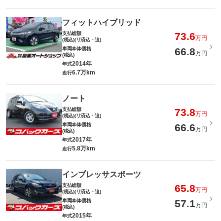
フィットハイブリッド
支払総額
73.6
万円
(税込)(リ済込・追)
車両本体価格
66.8
万円
(税込)
2014年
年式
6.7万km
走行
ノート
支払総額
73.8
万円
(税込)(リ済込・追)
車両本体価格
66.6
万円
(税込)
2017年
年式
5.8万km
走行
インプレッサスポーツ
支払総額
65.8
万円
(税込)(リ済込・追)
車両本体価格
57.1
万円
(税込)
2015年
年式