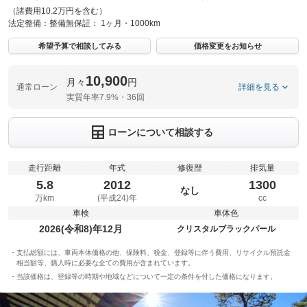
（諸費用10.2万円を含む）
法定整備：
整備無
保証：
1ヶ月・1000km
希望予算で相談してみる
価格変更をお知らせ
10,900
月々
円
通常ローン
詳細を見る
実質年率7.9%・36回
ローンについて相談する
走行距離
年式
修復歴
排気量
5.8
2012
1300
なし
万km
(平成24)年
cc
車検
車体色
2026(令和8)年12月
クリスタルブラックパール
支払総額には、車両本体価格の他、保険料、税金、登録等に伴う費用、リサイクル預託金
相当額等、購入時に必要な全ての費用が含まれています。
当該価格は、登録等の時期や地域などについて一定の条件を付した価格になります。