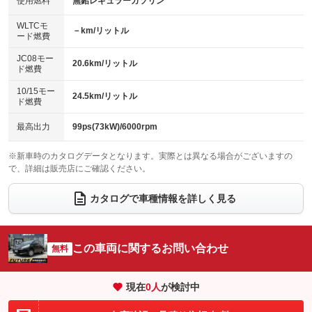
バックカメラ
ETC
使用燃料
無鉛レギュラーガソリン
：装備なし
：装備なし
：装備あり
：装備あり
センターデフロック
エアロ
スマートキー
：装備なし
WLTCモ
：装備なし
：装備あり
－km/リットル
ード燃費
レンタカーアップ
展示・試乗車
ローダウン
ランフラットタイヤ
：装備なし
：装備なし
：装備なし
：装備なし
JC08モー
20.6km/リットル
ド燃費
電動格納ミラー
パワーシート
3列シート
：装備あり
：装備なし
：装備なし
10/15モー
装備略号／用語解説
24.5km/リットル
ベンチシート
フルフラットシート
ド燃費
：装備なし
：装備なし
チップアップシート
オットマン
：装備なし
：装備なし
最高出力
99ps(73kW)/6000rpm
電動格納サードシート
シートヒーター
：装備なし
：装備なし
※新車時のカタログデータとなります。実際とは異なる場合がございますの
で、詳細は販売店にご確認ください。
ウォークスルー
後席モニター
：装備なし
：装備なし
電動リアゲート
フロントカメラ
カタログで車種情報を詳しく見る
：装備なし
：装備なし
シートエアコン
全周囲カメラ
：装備なし
：装備なし
サイドカメラ
ルーフレール
この車両に関するお問い合わせ
：装備なし
無料
：装備なし
エアサスペンション
ヘッドライトウォッシャー
：装備なし
：装備なし
現在
0
人
が検討中
装備略号／用語解説