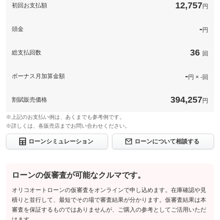
12,757
初回お支払額
円
このパックの見積もり依頼（無料）
-
頭金
円
36
総支払回数
回
-
ボーナス月加算金額
円 × -回
394,257
割賦販売価格
円
※上記のお支払い例は、あくまでも参考例です。
※詳しくは、各販売店までお問い合わせください。
ローンシミュレーション
ローンについて相談する
ローンの仮審査が可能なクルマです。
オリコオートローンの仮審査をオンラインで申し込めます。在庫確認や見
積りと並行して、最短でその場で審査結果が分かります。仮審査結果は本
審査を保証するものではありませんが、ご購入の参考としてご活用いただ
けます。