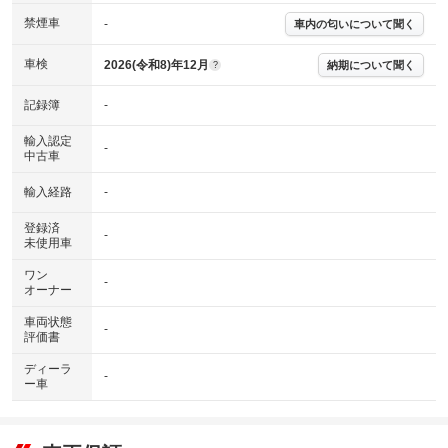
なる場合がございます。
※グー故障診断書はあくまでも実施時点での診断結果となります。将来に
禁煙車
-
車内の匂いについて聞く
わたり車両状態を担保するものではありませんので、車両情報等の詳細は
各販売店へお問い合わせ下さい。
車検
2026(令和8)年12月
納期について聞く
?
記録簿
-
輸入認定
-
中古車
輸入経路
-
登録済
-
未使用車
ワン
-
オーナー
車両状態
-
評価書
ディーラ
-
ー車