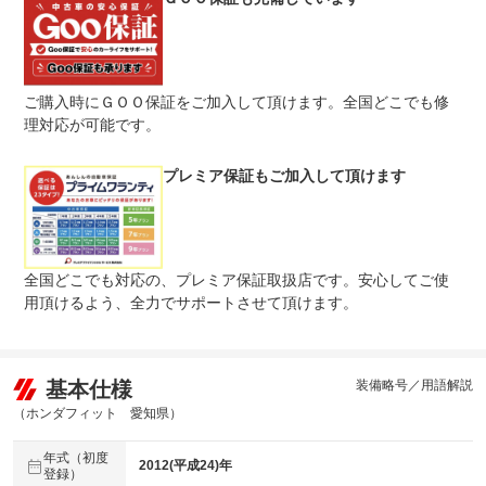
保証修理
-
受付先
法定整備
整備無 車両状態については販売店にご確認ください
ご購入時にＧＯＯ保証をご加入して頂けます。全国どこでも修
理対応が可能です。
法定整備
-
について
プレミア保証もご加入して頂けます
全国どこでも対応の、プレミア保証取扱店です。安心してご使
用頂けるよう、全力でサポートさせて頂けます。
基本仕様
装備略号／用語解説
（ホンダフィット 愛知県）
年式（初度
2012(平成24)年
登録）