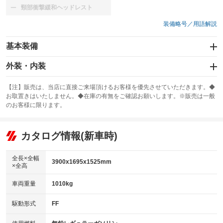
頸部衝撃緩和ヘッドレスト
：装備なし
装備略号／用語解説
基本装備
エアバッグ：運転席/助手席
外装・内装
：装備あり
スライドドア
カーナビ：メモリーナビ他
：装備なし
：装備あり
【注】販売は、当店に直接ご来場頂けるお客様を優先させていただきます。◆
お取置きはいたしません。◆在庫の有無をご確認お願いします。※販売は一般
サンルーフ
ABS
TV：ワンセグ
：装備なし
：装備あり
：装備あり
のお客様に限ります。
エアコン
Wエアコン
オーディオ：CDまたはCDチェンジャー
：装備あり
：装備なし
：装備あり
リフトアップ
パワーステアリング
カタログ情報(新車時)
ビジュアル：-／DVD再生
：装備なし
：装備あり
：装備あり
ダウンヒルアシストコントロール
アルミホイール
：装備なし
：装備なし
全長×全幅
3900x1695x1525mm
×全高
パワーウィンドウ
盗難防止システム
革シート
ハーフレザーシート
：装備あり
：装備あり
：装備なし
：装備なし
車両重量
1010kg
アイドリングストップ
ドライブレコーダー
キーレス
LEDヘッドランプ
：装備なし
：装備あり
：装備あり
：装備あり
USB入力端子
Bluetooth接続
駆動形式
FF
HID(キセノンライト)
ポータブルナビ
：装備なし
：装備なし
：装備なし
：装備なし
100V電源
クリーンディーゼル