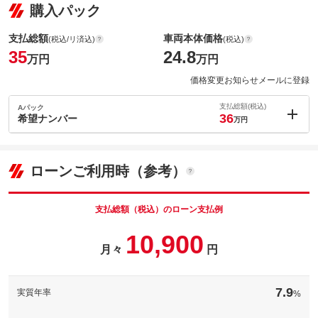
購入パック
支払総額
車両本体価格
(税込/リ済込)
(税込)
35
24.8
万円
万円
価格変更お知らせメールに登録
支払総額(税込)
Aパック
36
希望ナンバー
万円
内：オプシ
1
ョン価格
万円
(税込)
ローンご利用時（参考）
車両本体価
24.8
万円
格
支払総額（税込）のローン支払例
10,900
パック内容
月々
円
希望ナンバーもお任せください♪
7.9
実質年率
%
備考
－