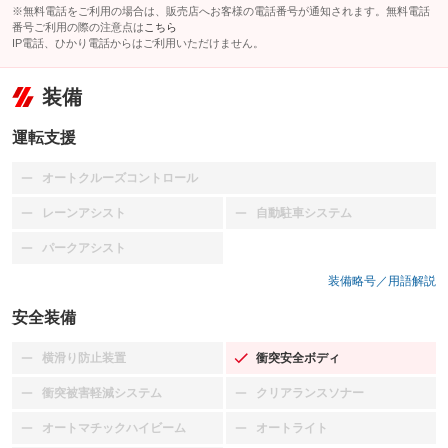
※無料電話をご利用の場合は、販売店へお客様の電話番号が通知されます。無料電話
番号ご利用の際の注意点は
こちら
IP電話、ひかり電話からはご利用いただけません。
装備
運転支援
オートクルーズコントロール
：装備なし
レーンアシスト
自動駐車システム
：装備なし
：装備なし
パークアシスト
：装備なし
装備略号／用語解説
安全装備
横滑り防止装置
衝突安全ボディ
：装備なし
：装備あり
衝突被害軽減システム
クリアランスソナー
：装備なし
：装備なし
オートマチックハイビーム
オートライト
：装備なし
：装備なし