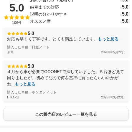
（5点満点中）
5.0
5.0
納車までの対応
5.0
説明の分かりやすさ
5.0
オススメ度
106件
5.0
対応も早くて丁寧です。とても満足しています。
もっと見る
購入した車種：日産ノート
ヤマ
2026年05月22日
5.0
４月から車が必要でGOONETで探していました。５台ほど見て
回りましたが、初めてなので何を基準に買ったらいいのかが
わ...
もっと見る
購入した車種：ホンダフィット
HIKARU
2025年03月23日
この販売店のレビュー一覧を見る