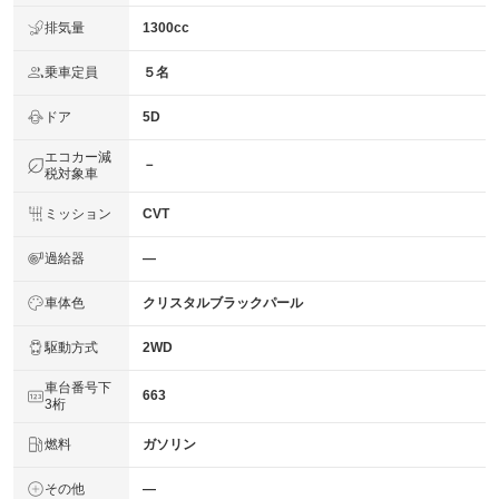
排気量
1300cc
乗車定員
５名
ドア
5D
エコカー減
－
税対象車
ミッション
CVT
過給器
―
車体色
クリスタルブラックパール
駆動方式
2WD
車台番号下
663
3桁
燃料
ガソリン
その他
―