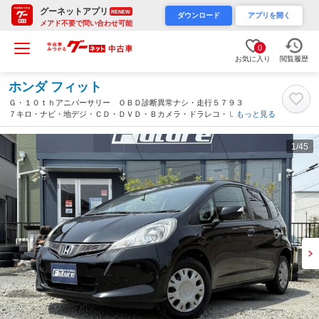
グーネットアプリ
RENEW
ダウンロード
アプリを開く
メアド不要で問い合わせ可能
0
お気に入り
閲覧履歴
ホンダ フィット
Ｇ・１０ｔｈアニバーサリー ＯＢＤ診断異常ナシ・走行５７９３
７キロ・ナビ・地デジ・ＣＤ・ＤＶＤ・Ｂカメラ・ドラレコ・ＬＥ
もっと見る
Ｄライト・レベライザー・スマートキー・ウィンカーミラー・電格
ミラー・ＥＴＣ・ＥＣＯモード・ＰＶガラス・（愛知県）
1
/45