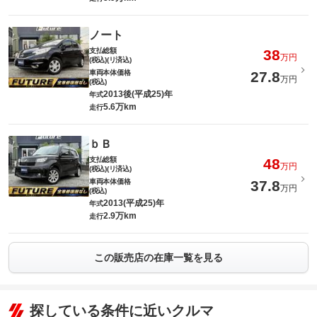
ノート
支払総額
38
万円
(税込)(リ済込)
車両本体価格
27.8
万円
(税込)
2013後(平成25)年
年式
5.6万km
走行
ｂＢ
支払総額
48
万円
(税込)(リ済込)
車両本体価格
37.8
万円
(税込)
2013(平成25)年
年式
2.9万km
走行
この販売店の在庫一覧を見る
探している条件に近いクルマ