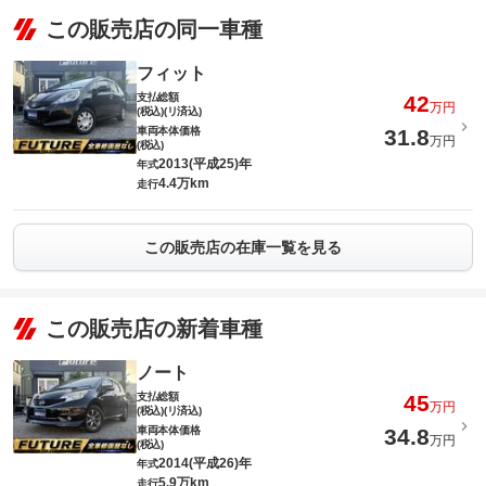
この販売店の同一車種
フィット
支払総額
42
万円
(税込)(リ済込)
車両本体価格
31.8
万円
(税込)
2013(平成25)年
年式
4.4万km
走行
この販売店の在庫一覧を見る
この販売店の新着車種
ノート
支払総額
45
万円
(税込)(リ済込)
車両本体価格
34.8
万円
(税込)
2014(平成26)年
年式
5.9万km
走行