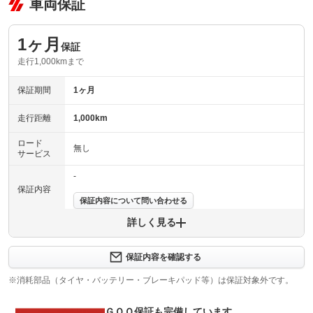
車両保証
1ヶ月
保証
走行1,000kmまで
保証期間
1ヶ月
走行距離
1,000km
ロード
無し
サービス
-
保証内容
保証内容について問い合わせる
詳しく見る
保証項目
-
修理回数
-
保証内容を確認する
※消耗部品（タイヤ・バッテリー・ブレーキパッド等）は保証対象外です。
上限金額
-
ＧＯＯ保証も完備しています
免責金
無し