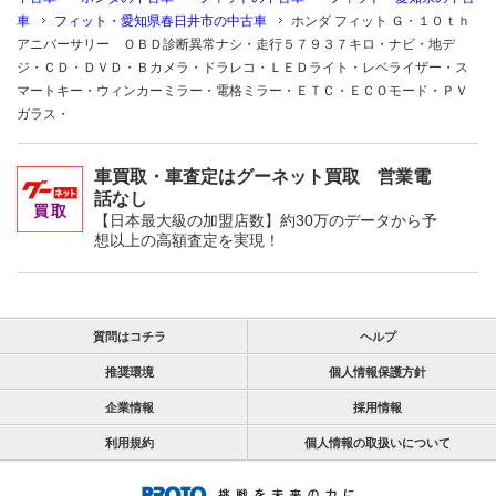
車
フィット・愛知県春日井市の中古車
ホンダ フィット Ｇ・１０ｔｈ
アニバーサリー ＯＢＤ診断異常ナシ・走行５７９３７キロ・ナビ・地デ
ジ・ＣＤ・ＤＶＤ・Ｂカメラ・ドラレコ・ＬＥＤライト・レベライザー・ス
マートキー・ウィンカーミラー・電格ミラー・ＥＴＣ・ＥＣＯモード・ＰＶ
ガラス・
車買取・車査定はグーネット買取 営業電
話なし
【日本最大級の加盟店数】約30万のデータから予
想以上の高額査定を実現！
質問はコチラ
ヘルプ
推奨環境
個人情報保護方針
企業情報
採用情報
利用規約
個人情報の取扱いについて