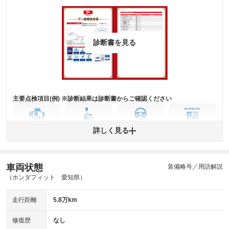
診断書を見る
主要点検項目(例) ※診断結果は診断書からご確認ください
エンジン
トランス
パワー
HV/PHV/EV
詳しく見る
ミッション
ステアリング
車両状態
ABS
エアーバッグ
先進安全装備
その他
装備略号／用語解説
（ホンダフィット 愛知県）
※異常がある場合は主要点検項目が赤色になり、異常と表記されます。
※車に装備されていない項目は「-」と表記されます
走行距離
5.8万km
※グー故障診断は保証サービスではございません。購入時は必ず現車をご
確認下さい。
※実際にお渡しする故障診断書につきましては、形式および表示項目が異
修復歴
なし