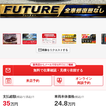
画像をリクエストする
販売店からメールで
最短即日
にご連絡
無料で在庫確認・見積り依頼する
オンライン
来店予約
商談予約
支払総額
車両本体価格
(税込/リ済込)
(税込)
35
24.8
万円
万円