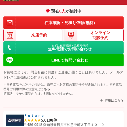
現在
0
人
が検討中
在庫確認・見積り依頼(無料)
オンライン
来店予約
商談予約
まずは在庫確認・見積り依頼
無料電話でお問い合わせ
LINEでお問い合わせ
お気軽にどうぞ。問合せ後に何度もご連絡が届くことはありません。 メールア
ドレスは販売店に公開されません。
※無料電話をご利用の場合は、販売店へお客様の電話番号が通知されます。無料電話
番号ご利用の際の注意点は
こちら
IP電話、ひかり電話からはご利用いただけません。
詳細はこちら
Ｆｕｔｕｒｅ
5.0
106件
【STEP1】
認証画面でグーネットを友だち追加してから「許可する」ボタンを押
〒486-0918 愛知県春日井市如意申町３丁目１０－９