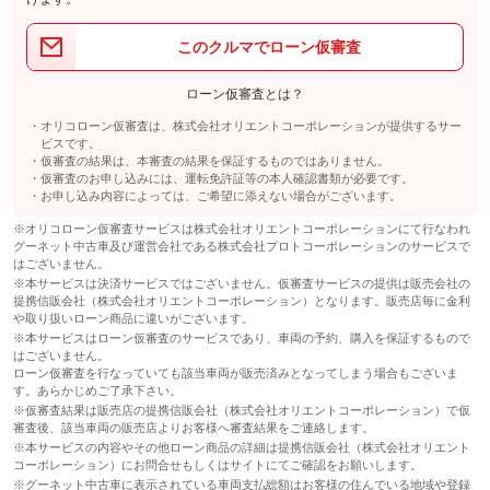
このクルマでローン仮審査
ローン仮審査とは？
オリコローン仮審査は、株式会社オリエントコーポレーションが提供するサー
ビスです。
仮審査の結果は、本審査の結果を保証するものではありません。
仮審査のお申し込みには、運転免許証等の本人確認書類が必要です。
お申し込み内容によっては、ご希望に添えない場合がございます。
※オリコローン仮審査サービスは株式会社オリエントコーポレーションにて行なわれ
グーネット中古車及び運営会社である株式会社プロトコーポレーションのサービスで
はございません。
※本サービスは決済サービスではございません。仮審査サービスの提供は販売会社の
提携信販会社（株式会社オリエントコーポレーション）となります。販売店毎に金利
や取り扱いローン商品に違いがございます。
※本サービスはローン仮審査のサービスであり、車両の予約、購入を保証するもので
はございません。
ローン仮審査を行なっていても該当車両が販売済みとなってしまう場合もございま
す。あらかじめご了承下さい。
※仮審査結果は販売店の提携信販会社（株式会社オリエントコーポレーション）で仮
審査後、該当車両の販売店よりお客様へ審査結果をご連絡します。
※本サービスの内容やその他ローン商品の詳細は提携信販会社（株式会社オリエント
コーポレーション）にお問合せもしくはサイトにてご確認をお願いします。
※グーネット中古車に表示されている車両支払総額はお客様の住んでいる地域や登録