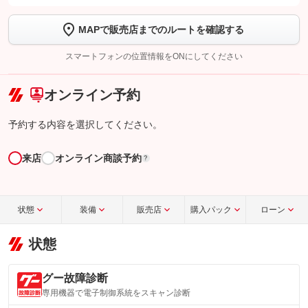
します
MAPで販売店までのルートを確認する
【STEP2】
トーク画面で
ボタンをタップして問い合わせを
完了してください。
スマートフォンの位置情報をONにしてください
こちら
オンライン予約
予約する内容を選択してください。
来店
オンライン商談予約
?
状態
装備
販売店
購入パック
ローン
状態
グー故障診断
専用機器で電子制御系統をスキャン診断