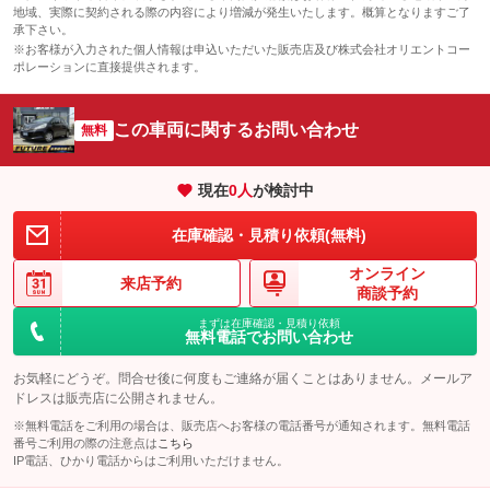
地域、実際に契約される際の内容により増減が発生いたします。概算となりますご了
承下さい。
※お客様が入力された個人情報は申込いただいた販売店及び株式会社オリエントコー
ポレーションに直接提供されます。
この車両に関するお問い合わせ
無料
現在
0
人
が検討中
在庫確認・見積り依頼(無料)
オンライン
来店予約
商談予約
まずは在庫確認・見積り依頼
無料電話でお問い合わせ
お気軽にどうぞ。問合せ後に何度もご連絡が届くことはありません。メールア
ドレスは販売店に公開されません。
※無料電話をご利用の場合は、販売店へお客様の電話番号が通知されます。無料電話
番号ご利用の際の注意点は
こちら
IP電話、ひかり電話からはご利用いただけません。