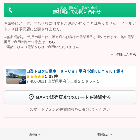
まずは在庫確認・見積り依頼
無料電話でお問い合わせ
お気軽にどうぞ。問合せ後に何度もご連絡が届くことはありません。 メールア
ドレスは販売店に公開されません。
※無料電話をご利用の場合は、販売店へお客様の電話番号が通知されます。無料電話
番号ご利用の際の注意点は
こちら
IP電話、ひかり電話からはご利用いただけません。
詳細はこちら
山梨トヨタ自動車 Ｕ－Ｃａｒ甲府小瀬ＫＥＹＡＫＩ通り
5.0
3件
【STEP1】
認証画面でグーネットを友だち追加してから「許可する」ボタンを押
〒400-0831 山梨県甲府市上町２１６５－１
します
MAPで販売店までのルートを確認する
【STEP2】
トーク画面で
ボタンをタップして問い合わせを
完了してください。
スマートフォンの位置情報をONにしてください
こちら
装備
販売店