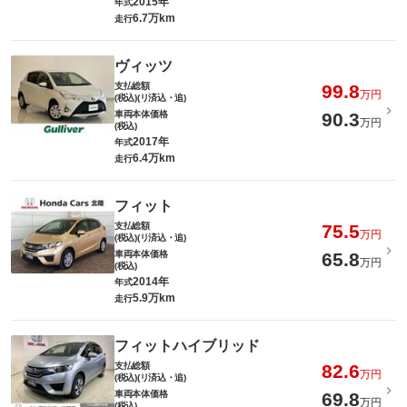
2015年
年式
6.7万km
走行
ヴィッツ
支払総額
99.8
万円
(税込)(リ済込・追)
車両本体価格
90.3
万円
(税込)
2017年
年式
6.4万km
走行
フィット
支払総額
75.5
万円
(税込)(リ済込・追)
車両本体価格
65.8
万円
(税込)
2014年
年式
5.9万km
走行
フィットハイブリッド
支払総額
82.6
万円
(税込)(リ済込・追)
車両本体価格
69.8
万円
(税込)