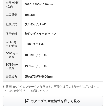
アルミホイール
：装備なし
：装備なし
全長×全幅
3885x1695x1530mm
×全高
パワーウィンドウ
盗難防止システム
革シート
ハーフレザーシート
：装備あり
：装備あり
：装備なし
：装備なし
車両重量
1080kg
アイドリングストップ
ドライブレコーダー
キーレス
LEDヘッドランプ
：装備なし
：装備あり
：装備あり
：装備なし
USB入力端子
Bluetooth接続
駆動形式
フルタイム４WD
HID(キセノンライト)
ポータブルナビ
：装備なし
：装備なし
：装備なし
：装備なし
100V電源
クリーンディーゼル
バックカメラ
ETC
使用燃料
無鉛レギュラーガソリン
：装備なし
：装備なし
：装備あり
：装備なし
センターデフロック
エアロ
スマートキー
：装備なし
WLTCモ
：装備なし
：装備あり
－km/リットル
ード燃費
レンタカーアップ
展示・試乗車
ローダウン
ランフラットタイヤ
：装備なし
：装備なし
：装備なし
：装備なし
JC08モー
18.0km/リットル
ド燃費
電動格納ミラー
パワーシート
3列シート
：装備なし
：装備なし
：装備なし
10/15モー
装備略号／用語解説
19.0km/リットル
ベンチシート
フルフラットシート
ド燃費
：装備なし
：装備なし
チップアップシート
オットマン
：装備なし
：装備なし
最高出力
95ps(70kW)/6000rpm
電動格納サードシート
シートヒーター
：装備なし
：装備なし
※新車時のカタログデータとなります。実際とは異なる場合がございますの
で、詳細は販売店にご確認ください。
ウォークスルー
後席モニター
：装備なし
：装備なし
電動リアゲート
フロントカメラ
カタログで車種情報を詳しく見る
：装備なし
：装備なし