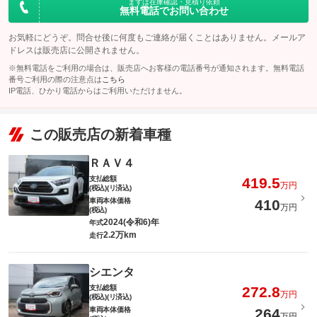
まずは在庫確認・見積り依頼
無料電話でお問い合わせ
お気軽にどうぞ。問合せ後に何度もご連絡が届くことはありません。メールア
ドレスは販売店に公開されません。
※無料電話をご利用の場合は、販売店へお客様の電話番号が通知されます。無料電話
番号ご利用の際の注意点は
こちら
IP電話、ひかり電話からはご利用いただけません。
この販売店の新着車種
ＲＡＶ４
支払総額
419.5
万円
(税込)(リ済込)
車両本体価格
410
万円
(税込)
2024(令和6)年
年式
2.2万km
走行
シエンタ
支払総額
272.8
万円
(税込)(リ済込)
車両本体価格
264
万円