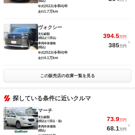
(税込)
2022(令和4)年
年式
1.7万km
走行
ヴォクシー
支払総額
394.5
万円
(税込)(リ済込)
車両本体価格
385
万円
(税込)
2022(令和4)年
年式
4.1万km
走行
この販売店の在庫一覧を見る
探している条件に近いクルマ
マーチ
支払総額
73.9
万円
(税込)(リ済込・追)
車両本体価格
68.1
万円
(税込)