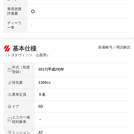
車両状態
評価書
ディーラ
-
ー車
基本仕様
装備略号／用語解説
（トヨタヴィッツ 山梨県）
年式（初度
2017(平成29)年
登録）
排気量
1300cc
乗車定員
５名
ドア
5D
エコカー減
－
税対象車
ミッション
AT