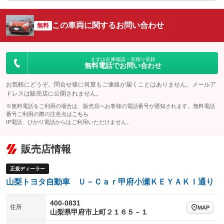
シートエアコン
全周囲カメラ
：装備なし
：装備なし
サイドカメラ
ルーフレール
この車両に関するお問い合わせ
：装備なし
無料
：装備なし
エアサスペンション
ヘッドライトウォッシャー
：装備なし
：装備なし
装備略号／用語解説
まずは在庫確認・見積り依頼
無料電話でお問い合わせ
お気軽にどうぞ。問合せ後に何度もご連絡が届くことはありません。メールア
ドレスは販売店に公開されません。
※無料電話をご利用の場合は、販売店へお客様の電話番号が通知されます。無料電話
番号ご利用の際の注意点は
こちら
IP電話、ひかり電話からはご利用いただけません。
販売店情報
正規ディーラー
山梨トヨタ自動車 Ｕ－Ｃａｒ甲府小瀬ＫＥＹＡＫＩ通り
400-0831
住所
MAP
山梨県甲府市上町２１６５－１