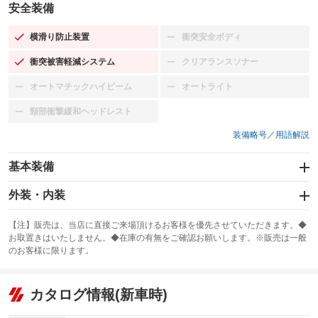
安全装備
横滑り防止装置
衝突安全ボディ
：装備あり
：装備なし
衝突被害軽減システム
クリアランスソナー
：装備あり
：装備なし
オートマチックハイビーム
オートライト
：装備なし
：装備なし
頸部衝撃緩和ヘッドレスト
：装備なし
装備略号／用語解説
基本装備
エアバッグ：運転席/助手席
外装・内装
：装備あり
スライドドア
カーナビ：メモリーナビ他
：装備なし
：装備あり
【注】販売は、当店に直接ご来場頂けるお客様を優先させていただきます。◆
お取置きはいたしません。◆在庫の有無をご確認お願いします。※販売は一般
サンルーフ
ABS
TV：ワンセグ
：装備なし
：装備あり
：装備あり
のお客様に限ります。
エアコン
Wエアコン
オーディオ：CDまたはCDチェンジャー
：装備あり
：装備なし
：装備あり
リフトアップ
パワーステアリング
カタログ情報(新車時)
ビジュアル：-／DVD再生
：装備なし
：装備あり
：装備あり
ダウンヒルアシストコントロール