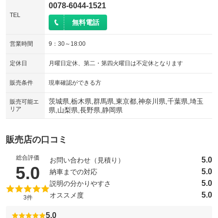
0078-6044-1521
TEL
無料電話
営業時間
9：30～18:00
定休日
月曜日定休、第二・第四火曜日は不定休となります
販売条件
現車確認ができる方
茨城県,栃木県,群馬県,東京都,神奈川県,千葉県,埼玉
販売可能エ
リア
県,山梨県,長野県,静岡県
販売店の口コミ
総合評価
5.0
お問い合わせ（見積り）
（5点満点中）
5.0
5.0
納車までの対応
5.0
説明の分かりやすさ
5.0
オススメ度
3件
5.0