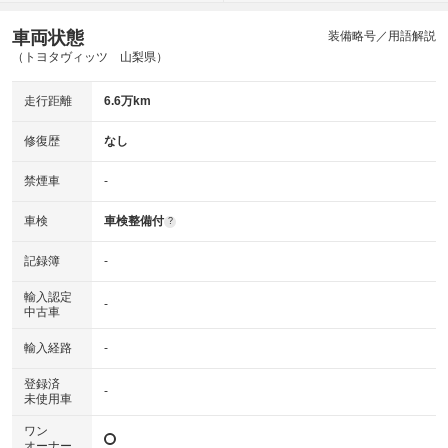
車両状態
装備略号／用語解説
（トヨタヴィッツ 山梨県）
走行距離
6.6万km
修復歴
なし
禁煙車
-
車検
車検整備付
?
記録簿
-
輸入認定
-
中古車
輸入経路
-
登録済
-
未使用車
ワン
オーナー