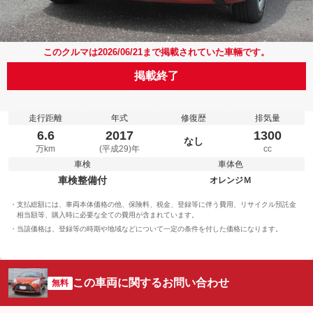
このクルマは2026/06/21まで掲載されていた車輛です。
掲載終了
走行距離
年式
修復歴
排気量
6.6
2017
1300
なし
万km
(平成29)年
cc
車検
車体色
車検整備付
オレンジＭ
支払総額には、車両本体価格の他、保険料、税金、登録等に伴う費用、リサイクル預託金
相当額等、購入時に必要な全ての費用が含まれています。
当該価格は、登録等の時期や地域などについて一定の条件を付した価格になります。
この車両に関するお問い合わせ
無料