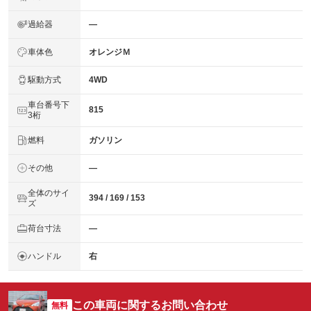
過給器
―
車体色
オレンジＭ
駆動方式
4WD
車台番号下
815
3桁
燃料
ガソリン
その他
―
全体のサイ
394 / 169 / 153
ズ
荷台寸法
―
ハンドル
右
この車両に関するお問い合わせ
無料