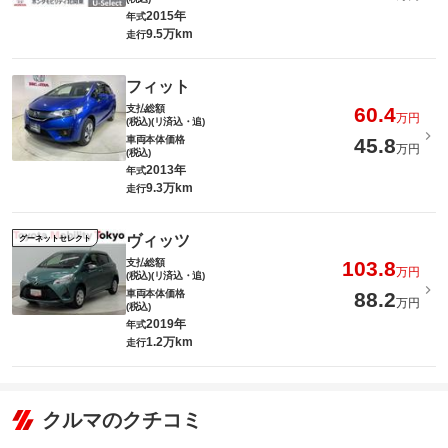
2015年
年式
9.5万km
走行
フィット
支払総額
60.4
万円
(税込)(リ済込・追)
車両本体価格
45.8
万円
(税込)
2013年
年式
9.3万km
走行
ヴィッツ
グーネットセレクト
支払総額
103.8
万円
(税込)(リ済込・追)
車両本体価格
88.2
万円
(税込)
2019年
年式
1.2万km
走行
クルマのクチコミ