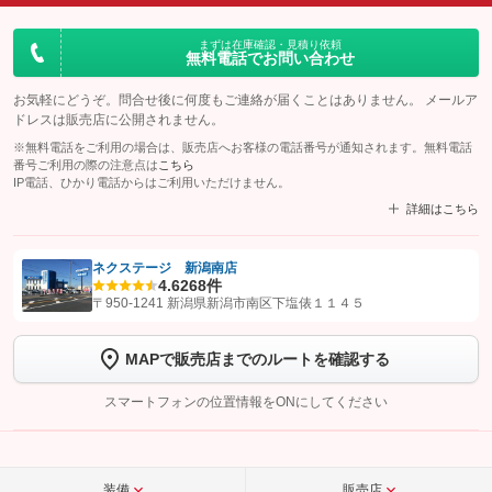
まずは在庫確認・見積り依頼
無料電話でお問い合わせ
お気軽にどうぞ。問合せ後に何度もご連絡が届くことはありません。 メールア
ドレスは販売店に公開されません。
※無料電話をご利用の場合は、販売店へお客様の電話番号が通知されます。無料電話
番号ご利用の際の注意点は
こちら
IP電話、ひかり電話からはご利用いただけません。
詳細はこちら
ネクステージ 新潟南店
4.6
268件
【STEP1】
認証画面でグーネットを友だち追加してから「許可する」ボタンを押
〒950-1241 新潟県新潟市南区下塩俵１１４５
します
MAPで販売店までのルートを確認する
【STEP2】
トーク画面で
ボタンをタップして問い合わせを
完了してください。
スマートフォンの位置情報をONにしてください
こちら
装備
販売店