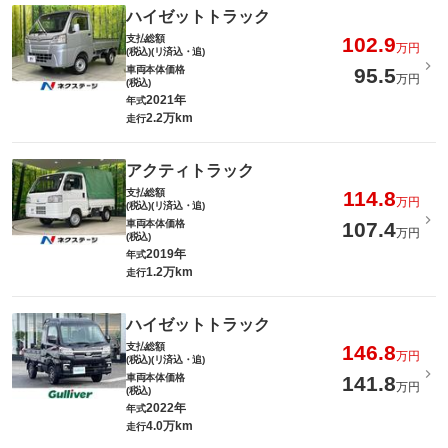
ハイゼットトラック
支払総額
102.9
万円
(税込)(リ済込・追)
車両本体価格
95.5
万円
(税込)
2021年
年式
2.2万km
走行
アクティトラック
支払総額
114.8
万円
(税込)(リ済込・追)
車両本体価格
107.4
万円
(税込)
2019年
年式
1.2万km
走行
ハイゼットトラック
支払総額
146.8
万円
(税込)(リ済込・追)
車両本体価格
141.8
万円
(税込)
2022年
年式
4.0万km
走行