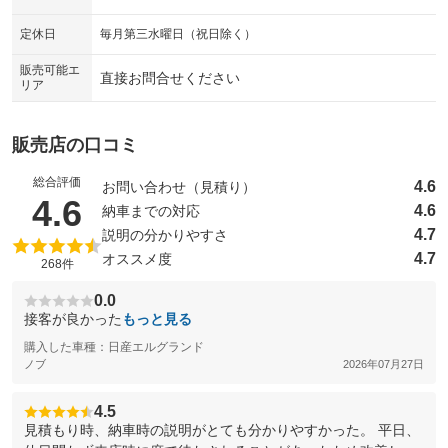
シートエアコン
全周囲カメラ
：装備なし
：装備なし
定休日
毎月第三水曜日（祝日除く）
サイドカメラ
ルーフレール
：装備なし
：装備なし
販売可能エ
直接お問合せください
リア
エアサスペンション
ヘッドライトウォッシャー
：装備なし
：装備なし
装備略号／用語解説
販売店の口コミ
総合評価
4.6
お問い合わせ（見積り）
（5点満点中）
4.6
4.6
納車までの対応
4.7
説明の分かりやすさ
4.7
オススメ度
268件
0.0
接客が良かった
もっと見る
購入した車種：日産エルグランド
ノブ
2026年07月27日
4.5
見積もり時、納車時の説明がとても分かりやすかった。 平日、