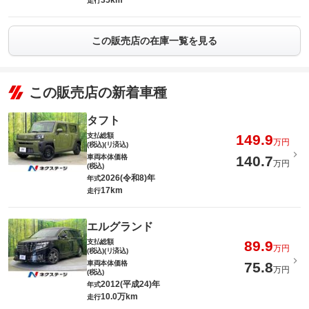
35km
走行
この販売店の在庫一覧を見る
この販売店の新着車種
タフト
支払総額
149.9
万円
(税込)(リ済込)
車両本体価格
140.7
万円
(税込)
2026(令和8)年
年式
17km
走行
エルグランド
支払総額
89.9
万円
(税込)(リ済込)
車両本体価格
75.8
万円
(税込)
2012(平成24)年
年式
10.0万km
走行