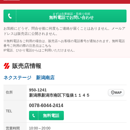
ダウンヒルアシストコントロール
アルミホイール
：装備なし
：装備なし
パワーウィンドウ
盗難防止システム
まずは在庫確認・見積り依頼
革シート
ハーフレザーシート
：装備なし
：装備なし
無料電話でお問い合わせ
：装備なし
：装備なし
アイドリングストップ
ドライブレコーダー
キーレス
LEDヘッドランプ
：装備あり
：装備なし
：装備なし
：装備なし
お気軽にどうぞ。問合せ後に何度もご連絡が届くことはありません。メールア
ドレスは販売店に公開されません。
USB入力端子
Bluetooth接続
HID(キセノンライト)
ポータブルナビ
：装備なし
：装備なし
：装備なし
：装備なし
※無料電話をご利用の場合は、販売店へお客様の電話番号が通知されます。無料電話
100V電源
クリーンディーゼル
番号ご利用の際の注意点は
こちら
バックカメラ
ETC
：装備なし
：装備なし
：装備なし
：装備なし
IP電話、ひかり電話からはご利用いただけません。
センターデフロック
エアロ
スマートキー
：装備なし
：装備なし
：装備なし
販売店情報
レンタカーアップ
展示・試乗車
ローダウン
ランフラットタイヤ
：装備なし
：装備なし
：装備なし
：装備なし
電動格納ミラー
パワーシート
3列シート
：装備なし
ネクステージ 新潟南店
：装備なし
：装備なし
装備略号／用語解説
ベンチシート
フルフラットシート
：装備なし
：装備なし
950-1241
住所
MAP
新潟県新潟市南区下塩俵１１４５
チップアップシート
オットマン
：装備なし
：装備なし
0078-6044-2414
電動格納サードシート
シートヒーター
：装備なし
：装備なし
TEL
無料電話
ウォークスルー
後席モニター
：装備なし
：装備なし
電動リアゲート
フロントカメラ
営業時間
10:00～20:00
：装備なし
：装備なし