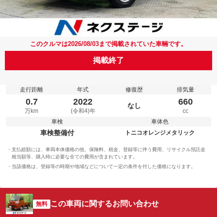
このクルマは2026/08/03まで掲載されていた車輛です。
掲載終了
走行距離
年式
修復歴
排気量
0.7
2022
660
なし
万km
(令和4)年
cc
車検
車体色
車検整備付
トニコオレンジメタリック
支払総額には、車両本体価格の他、保険料、税金、登録等に伴う費用、リサイクル預託金
相当額等、購入時に必要な全ての費用が含まれています。
当該価格は、登録等の時期や地域などについて一定の条件を付した価格になります。
この車両に関するお問い合わせ
無料