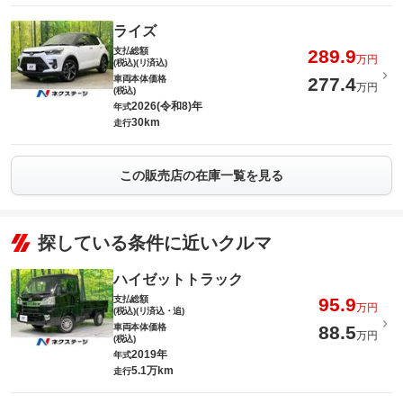
ライズ
支払総額
289.9
万円
(税込)(リ済込)
車両本体価格
277.4
万円
(税込)
2026(令和8)年
年式
30km
走行
この販売店の在庫一覧を見る
探している条件に近いクルマ
ハイゼットトラック
支払総額
95.9
万円
(税込)(リ済込・追)
車両本体価格
88.5
万円
(税込)
2019年
年式
5.1万km
走行