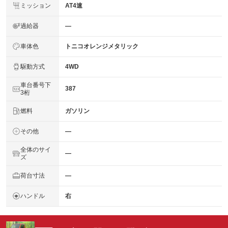
ミッション
AT4速
過給器
―
車体色
トニコオレンジメタリック
駆動方式
4WD
車台番号下
387
3桁
燃料
ガソリン
その他
―
全体のサイ
―
ズ
荷台寸法
―
ハンドル
右