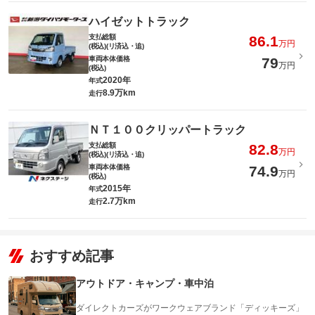
ハイゼットトラック
支払総額
86.1
万円
(税込)(リ済込・追)
車両本体価格
79
万円
(税込)
2020年
年式
8.9万km
走行
ＮＴ１００クリッパートラック
支払総額
82.8
万円
(税込)(リ済込・追)
車両本体価格
74.9
万円
(税込)
2015年
年式
2.7万km
走行
おすすめ記事
アウトドア・キャンプ・車中泊
ダイレクトカーズがワークウェアブランド「ディッキーズ」