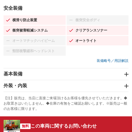
安全装備
横滑り防止装置
衝突安全ボディ
：装備あり
：装備なし
衝突被害軽減システム
クリアランスソナー
：装備あり
：装備あり
オートマチックハイビーム
オートライト
：装備なし
：装備あり
頸部衝撃緩和ヘッドレスト
：装備なし
装備略号／用語解説
基本装備
エアバッグ：運転席/助手席
外装・内装
：装備あり
スライドドア
カーナビ
：装備なし
：装備なし
【注】販売は、当店に直接ご来場頂けるお客様を優先させていただきます。◆
お取置きはいたしません。◆在庫の有無をご確認お願いします。※販売は一般
サンルーフ
ABS
TV
：装備なし
：装備あり
：装備なし
のお客様に限ります。
エアコン
Wエアコン
オーディオ
：装備あり
：装備なし
：装備なし
この車両に関するお問い合わせ
リフトアップ
パワーステアリング
無料
ビジュアル
：装備なし
：装備あり
：装備なし