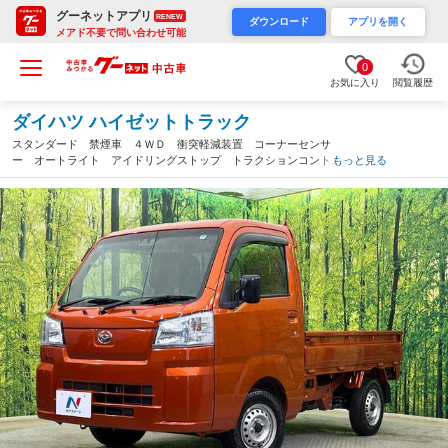
グーネットアプリ
RENEW
ダウンロード
アプリを開く
メアド不要で問い合わせ可能
0
お気に入り
閲覧履歴
ダイハツ ハイゼットトラック
スタンダード 禁煙車 ４ＷＤ 衝突軽減装置 コーナーセンサ
ー オートライト アイドリングストップ トラクションコントロ
もっと見る
ール パワーステアリング（新潟県）