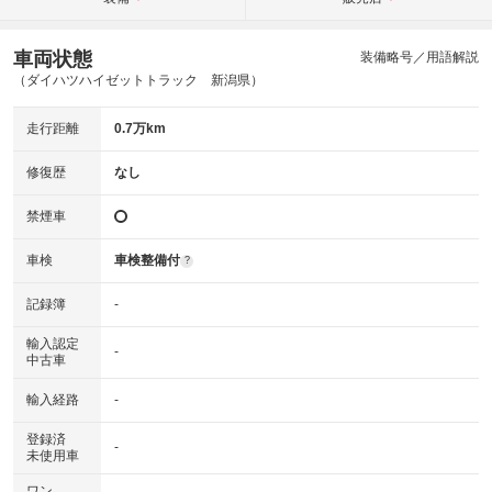
車両状態
装備略号／用語解説
（ダイハツハイゼットトラック 新潟県）
走行距離
0.7万km
修復歴
なし
禁煙車
車検
車検整備付
?
記録簿
-
輸入認定
-
中古車
輸入経路
-
登録済
-
未使用車
ワン