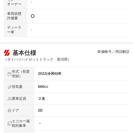
-
オーナー
車両状態
評価書
ディーラ
-
ー車
基本仕様
装備略号／用語解説
（ダイハツハイゼットトラック 新潟県）
年式（初度
2022(令和4)年
登録）
排気量
660cc
乗車定員
２名
ドア
2D
エコカー減
－
税対象車