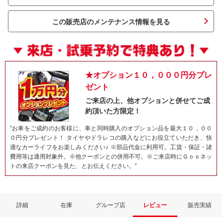
この販売店のメンテナンス情報を見る
★オプション１０，０００円分プレ
ゼント
ご来店の上、他オプションと併せてご成
約頂いた方限定！
ネット予約でキャンペーンに応募しよ
”お車をご成約のお客様に、車と同時購入のオプション品を最大１０，００
０円分プレゼント！ タイヤやドラレコの購入などにお役立ていただき、快
適なカーライフをお楽しみください♪ ※部品代金に利用可。工賃・保証・諸
費用等は適用対象外。※他クーポンとの併用不可。※ご来店時にＧｏｏネッ
トの来店クーポンを見た、とお伝えください。”
詳細
在庫
グループ店
レビュー
販売実績