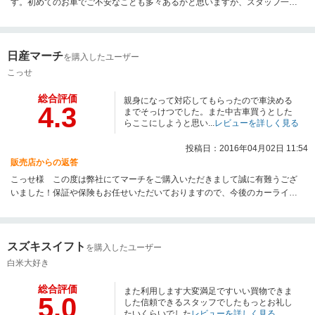
す。初めてのお車でご不安なことも多々あるかと思いますが、スタッフ一同
ご納車後からしっかりとサポートさせていただきますのでご安心ください。
また、担当者の対応など嬉しいお言葉頂き重ねてお礼申し上げます。今後と
も末永く何卒よろしくお願い申し上げます。
日産マーチ
を購入したユーザー
こっせ
総合評価
親身になって対応してもらったので車決める
4.3
までそっけつでした。また中古車買うとした
らここにしようと思い...
レビューを詳しく見る
投稿日：2016年04月02日 11:54
販売店からの返答
こっせ様 この度は弊社にてマーチをご購入いただきまして誠に有難うござ
いました！保証や保険もお任せいただいておりますので、今後のカーライフ
をトータルでお任せいただければと思います！また次回のお車も是非当店に
てよろしくお願い致します！
スズキスイフト
を購入したユーザー
白米大好き
総合評価
また利用します大変満足ですいい買物できま
5.0
した信頼できるスタッフでしたもっとお礼し
たいくらいでした
レビューを詳しく見る