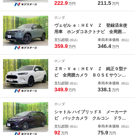
ートヒーター ブラインドスポットモ
222.9
211.5
万円
万円
ニター スマートキー ＬＥＤヘッ
ド ＥＴＣ 純正１７インチＡＷ
ホンダ
ヴェゼル ｅ：ＨＥＶ Ｚ 登録済未使
用車 ホンダコネクトナビ 全周囲カ
メラ 衝突被害軽減 電動リアゲー
支払総額
車両本体価格
(税込)
(税込)
ト シートヒーター Ｂｌｕｅｔｏｏ
359.9
346.4
万円
万円
ｔｈ スマートキー ＬＥＤヘッド
ＥＴＣ ハーフレザーシート 純正１
ホンダ
８インチＡＷ
ＺＲ－Ｖ ｅ：ＨＥＶ Ｚ 純正９型ナ
ビ 全周囲カメラ ＢＯＳＥサウン
ド 寒冷地仕様 衝突被害軽減システ
支払総額
車両本体価格
(税込)
(税込)
ム 渋滞追従クルコン 禁煙車 電動
349.9
338.1
万円
万円
リアゲート 革シート 全席シートヒ
ーター ドラレコ スマートキー Ｌ
ホンダ
ＥＤヘッド
シャトル ハイブリッドＸ メーカーナ
ビ バックカメラ クルコン ドラレ
コ 寒冷地仕様 衝突被害軽減システ
支払総額
車両本体価格
(税込)
(税込)
ム フルセグ 禁煙車 ハーフレザー
92
75.9
万円
万円