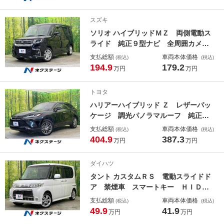
シート スマートキー ＬＥＤヘッ
ド ＥＴＣ オートエアコン Ｂｌｕ
スズキ
ｅｔｏｏｔｈ
ソリオ ハイブリッドＭＺ 両側電動ス
ライド 純正９型ナビ 全周囲カメ
ラ セーフティサポート レーダーク
支払総額
車両本体価格
(税込)
(税込)
ルーズ 禁煙車 シートヒーター Ｌ
194.9
179.2
万円
万円
ＥＤヘッド 純正１５インチＡＷ オ
ートハイビーム ヘッドアップディス
トヨタ
プレイ
ハリアーハイブリッド Ｚ レザーパッ
ケージ 調光パノラマルーフ 純正１
２．３型ナビ 全周囲カメラ ＪＢＬ
支払総額
車両本体価格
(税込)
(税込)
サウンド １５００ｗ電源 セーフテ
404.9
387.3
万円
万円
ィセンス レーダークルーズ 禁煙
車 電動リアゲート 本革シート シ
ダイハツ
ートベンチレーション ドラレコ
タント カスタムＲＳ 電動スライドド
ア 禁煙車 スマートキー ＨＩＤヘ
ッド フォグランプ ＥＴＣ 純正１
支払総額
車両本体価格
(税込)
(税込)
５インチＡＷ オートエアコン オー
49.9
41.9
万円
万円
ディオ ＣＤ再生 電動格納ミラー