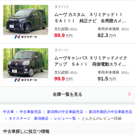
プライバシーガラス 盗難防止システ
ダイハツ
ム
ムーヴ カスタム ＸリミテッドＩＩ
ＳＡＩＩＩ 純正ナビ 全周囲カメ
ラ スマートアシスト 禁煙車 シー
支払総額
車両本体価格
(税込)
(税込)
トヒーター ドラレコ スマートキ
89.9
82.3
万円
万円
ー ＬＥＤヘッド 純正１４インチＡ
Ｗ オートハイビーム 電動格納ミラ
ダイハツ
ー プライバシーガラス 盗難防止シ
ムーヴキャンバス Ｘリミテッドメイク
ステム
アップ ＳＡＩＩ 両側電動スライ
ド ＳＤナビ スマートアシスト 禁
支払総額
車両本体価格
(税込)
(税込)
煙車 前後ドラレコ スマートキー
99.9
91.5
万円
万円
ＥＴＣ 車線逸脱警報 オートライ
ト オートエアコン Ｂｌｕｅｔｏｏ
在庫一覧を見る
ｔｈ ＣＤ／ＤＶＤ／ブルーレイ再
生 フルセグ
中古車
中古車販売店
新潟県の中古車販売店
新潟市南区の中古車販売店
ネクステージ 新潟南店
レビュー一覧
とんさんのレビュー詳細
中古車探しに役立つ情報