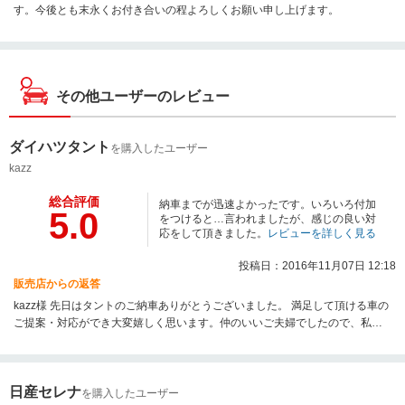
す。今後とも末永くお付き合いの程よろしくお願い申し上げます。
その他ユーザーのレビュー
ダイハツタント
を購入したユーザー
kazz
総合評価
納車までが迅速よかったです。いろいろ付加
5.0
をつけると…言われましたが、感じの良い対
応をして頂きました。
レビューを詳しく見る
投稿日：2016年11月07日 12:18
販売店からの返答
kazz様 先日はタントのご納車ありがとうございました。 満足して頂ける車の
ご提案・対応ができ大変嬉しく思います。仲のいいご夫婦でしたので、私自
身も楽しくお話する事ができました☆kazz様のカーライフを全てサポートで
きる体制は整っておりますので、今後ともよろしくお願い致します。
日産セレナ
を購入したユーザー