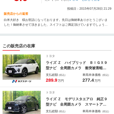
投稿日：2015年07月28日 21:29
販売店からの返答
白米大好き 様お世話になっております。先日は御納車ありがとうございま
した！御納車させて頂きました、スイフトはご満足頂けていますでしょう
か？些細な事でも結構ですので、何かございましたらお気軽にご連絡くださ
いませ。しっかり対応させて頂きますので、今後ともよろしくお願い致しま
す。
この販売店の在庫
トヨタ
ライズ Ｚ ハイブリッド ＢＩＧＸ９
型ナビ 全周囲カメラ 衝突被害軽
減 アダプティブクルーズ ブライン
支払総額
車両本体価格
(税込)
(税込)
ドスポットモニター 禁煙車 シート
289.9
277.4
万円
万円
ヒーター 車線逸脱警報 オートエア
コン Ｂｌｕｅｔｏｏｔｈ
トヨタ
ライズ Ｚ モデリスタエアロ 純正９
型ナビ 全周囲カメラ スマートアシ
スト レーダークルーズ 禁煙車 シ
支払総額
車両本体価格
(税込)
(税込)