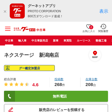
グーネットアプリ
表示
PROTO CORPORATION
800万ダウンロード達成！
0
お気に入り
閲覧履歴
中古車
輸入車
中古車販売店
新車
車買取
カーリース
整備工場
ネクステージ 新潟南店
MAP
グー鑑定加盟店
総合評価
投稿数
在庫台数
268
208
4.6
件
台
無料電話
販売店のレビューを投稿する