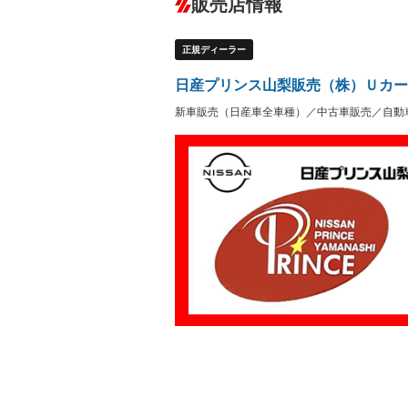
販売店情報
オーディオ：CDまたはCDチェンジャー
盗難防止システム
アイドリ
ヘッドライトウォッシャ
革シート
－
－
正規ディーラー
ー
Bluetooth接続
100V電源
－
－
LEDヘッドランプ
HID(キ
－
日産プリンス山梨販売（株）Ｕカー
レンタカーアップ
展示・試
－
－
新車販売（日産車全車種）／中古車販売／自動
ETC
エアロ
－
ランフラットタイヤ
パワーシ
－
－
フルフラットシート
チップア
－
－
シートヒーター
ウォーク
－
－
フロントカメラ
シートエ
－
－
ルーフレール
エアサス
－
－