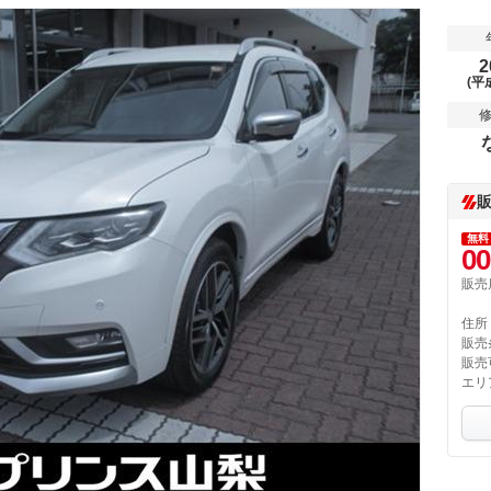
2
(平
無料
00
販売
住所
販売
販売
エリ