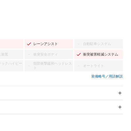
レーンアシスト
自動駐車システム
－
止装置
衝突安全ボディ
衝突被害軽減システム
－
チックハイビー
頸部衝撃緩和ヘッドレス
オートライト
－
－
ト
装備略号／用語解説
スライドドア
サンルーフ
－
－
Wエアコン
リフトアップ
－
－
TV：フルセグ
パワーステアリング
パワーウィンドウ