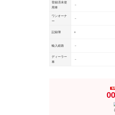
登録済未使
－
用車
ワンオーナ
－
ー
記録簿
○
輸入経路
－
ディーラー
－
車
無
00