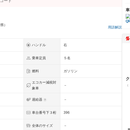
車
梨県）
用語解説
ハンドル
右
乗車定員
５名
燃料
ガソリン
ク
エコカー減税対
－
（
象車
過給器
－
車台番号下３桁
396
全体のサイズ
－