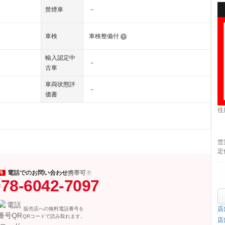
禁煙車
－
車検
車検整備付
輸入認定中
－
古車
車両状態評
－
価書
住
営
定
電話でのお問い合わせ
携帯可
料
78-6042-7097
店
販売店への無料電話番号を
QRコードで読み取れます。
店