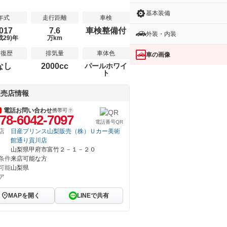
基本装備
年式
走行距離
車検
017
7.6
車検整備付
外装・内装
成29)年
万km
修復歴
排気量
車体色
車の画像
なし
2000cc
パールホワイ
ト
販売店情報
電話お問い合わせ
携帯可
78-6042-7097
電話番号QR
店
日産プリンス山梨販売（株）Ｕカー美術
館通り貢川店
山梨県甲府市富竹２－１－２０
条件
来店可能な方
可能
山梨県
ア
MAPを開く
LINEで共有