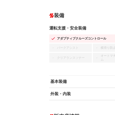
装備
運転支援・安全装備
アダプティブクルーズコントロール
パークアシスト
横滑り防
－
－
オートマ
クリアランスソナー
－
－
ム
基本装備
外装・内装
エアバッグ：運転席/助手席/サイド
ABS
エアコン
カーナビ：メモリーナビ他
ダウンヒルアシストコントロール
－