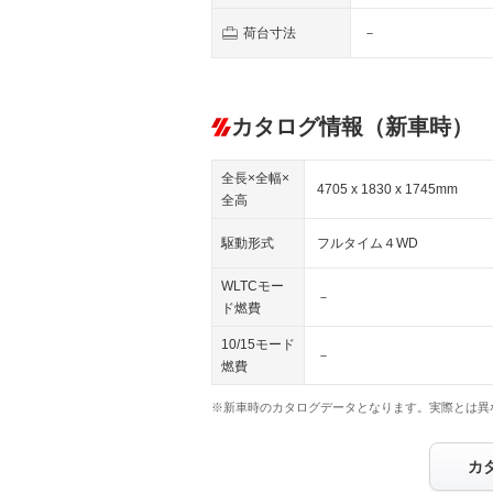
荷台寸法
－
カタログ情報（新車時）
全長×全幅×
4705 x 1830 x 1745mm
全高
駆動形式
フルタイム４WD
WLTCモー
－
ド燃費
10/15モード
－
燃費
※新車時のカタログデータとなります。実際とは異
カ