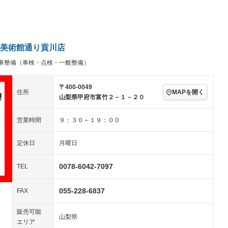
アルミホイール：アルミ
－ビジュアル
－
ホイール
ングストップ
ドライブレコーダー
USB入力端子
－
ハーフレザーシート
キーレス
－
クリーンディーゼル
センターデフロック
－
－
セノンライト)
ポータブルナビ
バックカメラ
－
美術館通り貢川店
乗車
電動格納ミラー
－
車整備（車検・点検・一般整備）
スマートキー
ローダウン
－
装備略号／用語解説
ート
3列シート
ベンチシート
－
－
〒400-0049
MAPを開く
住所
山梨県甲府市富竹２－１－２０
ップシート
オットマン
電動格納サードシート
－
－
スルー
後席モニター
電動リアゲート
－
－
営業時間
９：３０～１９：００
アコン
全周囲カメラ
サイドカメラ
定休日
月曜日
ペンション
0078-6042-7097
TEL
装備略号／用語解説
055-228-6837
FAX
販売可能
山梨県
エリア