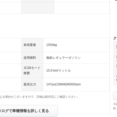
ク
車両重量
1550kg
使用燃料
無鉛レギュラーガソリン
JC08モード
15.6 km/リットル
燃費
最高出力
147ps(108kW)/6000rpm
なる場合がございますので、詳細は販売店にご確認ください。
※
件
タログで車種情報を詳しく見る