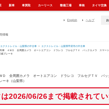
店
新車
車買取
カーリース
整備工場
車検
タイヤ交換
English
ヘルプ
お
売情報
エクストレイル・山梨県の中古車
エクストレイル・山梨県甲府市の中古車
２列車 ４ＷＤ 全周囲カメラ オートエアコン ドラレコ フルセグＴＶ バックカメラ スマー
軽減ブレーキ
ＷＤ 全周囲カメラ オートエアコン ドラレコ フルセグＴＶ バッ
レーキ（山梨県）
は2026/06/26まで掲載されて