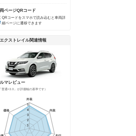
両ページQRコード
QRコードをスマホで読み込むと車両詳
細ページに遷移できます
エクストレイル関連情報
ルマレビュー
「普通=3.0」が評価軸の基準です）
外装
外装
5
5
4
4
価格
価格
内装
内装
3
3
2
2
1
1
装備
装備
走行
走行