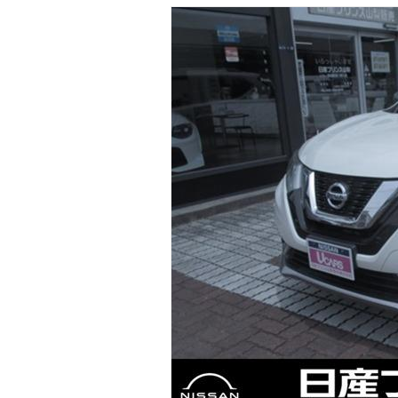
マガジン
車カタログ
自動車ローン
保険
レビュー
価格相場
教習所
用語集