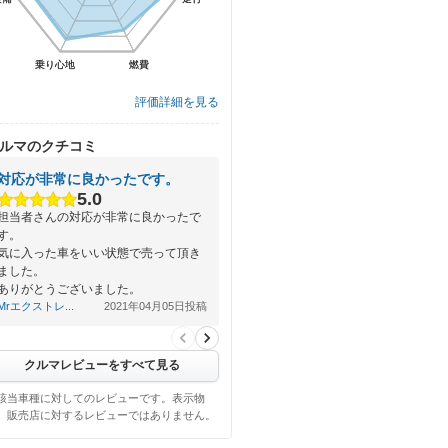
乗り心地
乗り心地
燃費
燃費
評価詳細を見る
ルマのクチコミ
対応が非常に良かったです。
5.0
担当者さんの対応が非常に良かったで
す。
気に入った車をいい状態で売って頂き
ました。
ありがとうございました。
Mrエクストレ...
2021年04月05日投稿
クルマレビューをすべて見る
該当車種に対してのレビューです。表示物
、販売店に対するレビューではありません。