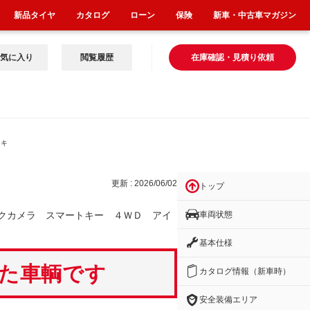
新品タイヤ
カタログ
ローン
保険
新車・中古車マガジン
気に入り
閲覧履歴
在庫確認・見積り依頼
トキ
更新 : 2026/06/02
トップ
車両状態
クカメラ スマートキー ４ＷＤ アイ
基本仕様
いた車輌です
カタログ情報（新車時）
安全装備エリア