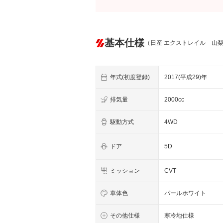
基本仕様
（日産 エクストレイル 山
年式(初度登録)
2017(平成29)年
排気量
2000cc
駆動方式
4WD
ドア
5D
ミッション
CVT
車体色
パールホワイト
その他仕様
寒冷地仕様