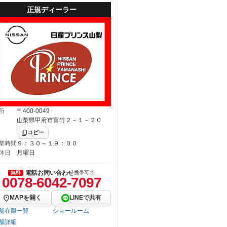
正規ディーラー
所
〒400-0049
山梨県甲府市富竹２－１－２０
コピー
業時間
９：３０～１９：００
休日
月曜日
電話お問い合わせ
無料
携帯可
0078-6042-7097
MAPを開く
LINEで共有
舗在庫一覧
ショールーム
舗詳細