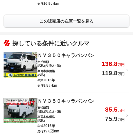
16.9万km
走行
この販売店の在庫一覧を見る
探している条件に近いクルマ
ＮＶ３５０キャラバンバン
支払総額
136.8
万円
(税込)(リ済込・追)
車両本体価格
119.8
万円
(税込)
2016年
年式
9.5万km
走行
ＮＶ３５０キャラバンバン
グーネットセレクト
支払総額
85.5
万円
(税込)(リ済込・追)
車両本体価格
75.9
万円
(税込)
2016年
年式
19.6万km
走行