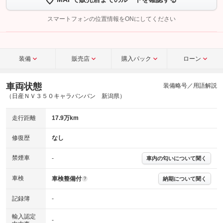
【STEP2】
トーク画面で
ボタンをタップして問い合わせを
完了してください。
スマートフォンの位置情報をONにしてください
こちら
装備
販売店
購入パック
ローン
車両状態
装備略号／用語解説
（日産ＮＶ３５０キャラバンバン 新潟県）
走行距離
17.9万km
修復歴
なし
禁煙車
-
車内の匂いについて聞く
車検
車検整備付
納期について聞く
?
記録簿
-
輸入認定
-