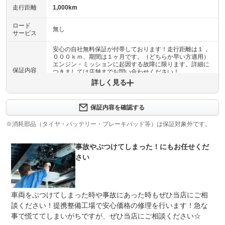
走行距離
1,000km
ロード
無し
サービス
安心の自社無料保証が付帯しております！走行距離は１，
０００ｋｍ、期間は１ヶ月です。（どちらか早い方適用）
エンジン・ミッションに起因する故障に限ります。詳細に
保証内容
つきましては店舗までお問い合わせください！
詳しく見る
保証内容について問い合わせる
車選びドットコム保証ＥＧＳプラスにご加入いただけま
保証内容を確認する
保証項目
す。（別途有料、加入には条件があります）詳細は店舗ま
でお問い合わせください。
※消耗部品（タイヤ・バッテリー・ブレーキパッド等）は保証対象外です。
修理回数
1回
事故やぶつけてしまった！にもお任せくだ
さい
上限金額
-
免責金
無し
車両をぶつけてしまった時や事故にあった時もぜひ当店にご相
保証修理
-
談ください！提携整備工場で安心価格の修理を行います！急な
受付先
事で慌ててしまいがちですが、ぜひ当店にご相談ください☆
整備付 法定12ヶ月または法定24ヶ月点検整備付