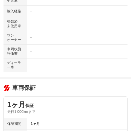
中古車
輸入経路
-
登録済
-
未使用車
ワン
-
オーナー
車両状態
-
評価書
ディーラ
-
ー車
車両保証
1ヶ月
保証
走行1,000kmまで
保証期間
1ヶ月