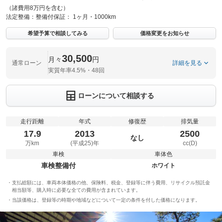
（諸費用8万円を含む）
法定整備：
整備付
保証：
1ヶ月・1000km
希望予算で相談してみる
価格変更をお知らせ
30,500
月々
円
通常ローン
詳細を見る
実質年率4.5%・48回
ローンについて相談する
走行距離
年式
修復歴
排気量
17.9
2013
2500
なし
万km
(平成25)年
cc(D)
車検
車体色
車検整備付
ホワイト
支払総額には、車両本体価格の他、保険料、税金、登録等に伴う費用、リサイクル預託金
相当額等、購入時に必要な全ての費用が含まれています。
当該価格は、登録等の時期や地域などについて一定の条件を付した価格になります。