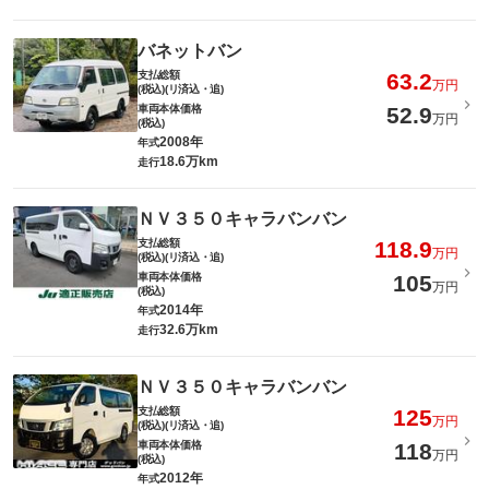
バネットバン
支払総額
63.2
万円
(税込)(リ済込・追)
車両本体価格
52.9
万円
(税込)
2008年
年式
18.6万km
走行
ＮＶ３５０キャラバンバン
支払総額
118.9
万円
(税込)(リ済込・追)
車両本体価格
105
万円
(税込)
2014年
年式
32.6万km
走行
ＮＶ３５０キャラバンバン
支払総額
125
万円
(税込)(リ済込・追)
車両本体価格
118
万円
(税込)
2012年
年式