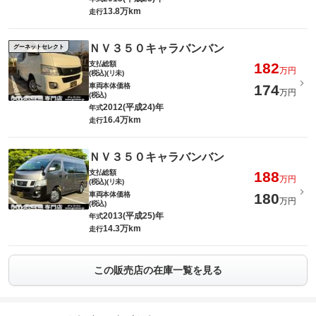
13.8万km
走行
ＮＶ３５０キャラバンバン
グーネットセレクト
支払総額
182
万円
(税込)(リ未)
車両本体価格
174
万円
(税込)
2012(平成24)年
年式
16.4万km
走行
ＮＶ３５０キャラバンバン
支払総額
188
万円
(税込)(リ未)
車両本体価格
180
万円
(税込)
2013(平成25)年
年式
14.3万km
走行
この販売店の在庫一覧を見る