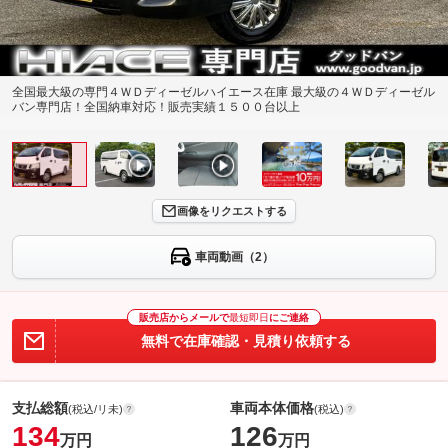
全国最大級の専門４ＷＤディーゼルハイエース在庫 最大級の４ＷＤディーゼル
バン専門店！全国納車対応！販売実績１５００台以上
画像をリクエストする
車両動画（2）
販売店からメールで
最短即日
にご連絡
無料で在庫確認・見積り依頼する
支払総額
車両本体価格
(税込/リ未)
(税込)
134
126
万円
万円