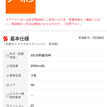
※グークーポンは必ず商談前にご呈示いただき、特典内容をご確認くださ
い。商談後のご呈示は無効となりますので、ご注意下さい。
基本仕様
装備略号／用語解説
（日産ＮＶ３５０キャラバンバン 新潟県）
年式（初度
2013(平成25)年
登録）
排気量
2500cc(D)
乗車定員
３名
ドア
5D
エコカー減
－
税対象車
ミッション
AT