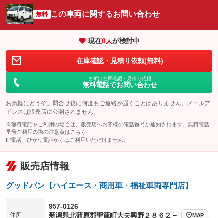
：装備なし
この車両に関するお問い合わせ
リフトアップ
パワーステアリング
無料
ビジュアル
：装備なし
：装備あり
：装備なし
ダウンヒルアシストコントロール
アルミホイール
：装備なし
：装備なし
現在
0
人
が検討中
パワーウィンドウ
盗難防止システム
革シート
ハーフレザーシート
：装備あり
：装備なし
：装備なし
：装備なし
在庫確認・見積り依頼(無料)
アイドリングストップ
ドライブレコーダー
キーレス
LEDヘッドランプ
：装備なし
：装備なし
：装備あり
：装備なし
まずは在庫確認・見積り依頼
USB入力端子
Bluetooth接続
HID(キセノンライト)
ポータブルナビ
無料電話でお問い合わせ
：装備あり
：装備なし
：装備なし
：装備なし
100V電源
クリーンディーゼル
バックカメラ
ETC
：装備なし
：装備なし
お気軽にどうぞ。問合せ後に何度もご連絡が届くことはありません。メールア
：装備あり
：装備あり
ドレスは販売店に公開されません。
センターデフロック
エアロ
スマートキー
：装備なし
：装備なし
：装備なし
※無料電話をご利用の場合は、販売店へお客様の電話番号が通知されます。無料電話
番号ご利用の際の注意点は
こちら
レンタカーアップ
展示・試乗車
ローダウン
ランフラットタイヤ
：装備なし
：装備なし
：装備なし
：装備なし
IP電話、ひかり電話からはご利用いただけません。
電動格納ミラー
パワーシート
3列シート
：装備なし
：装備なし
：装備なし
販売店情報
装備略号／用語解説
ベンチシート
フルフラットシート
：装備あり
：装備なし
グッドバン【ハイエース・商用車・福祉車両専門店】
チップアップシート
オットマン
：装備なし
：装備なし
電動格納サードシート
シートヒーター
957-0126
：装備なし
：装備なし
住所
新潟県北蒲原郡聖籠町大夫興野２８６２－
MAP