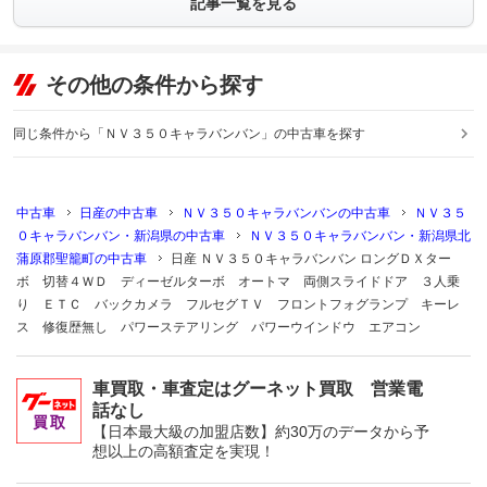
記事一覧を見る
その他の条件から探す
同じ条件から「ＮＶ３５０キャラバンバン」の中古車を探す
中古車
日産の中古車
ＮＶ３５０キャラバンバンの中古車
ＮＶ３５
０キャラバンバン・新潟県の中古車
ＮＶ３５０キャラバンバン・新潟県北
蒲原郡聖籠町の中古車
日産 ＮＶ３５０キャラバンバン ロングＤＸター
ボ 切替４ＷＤ ディーゼルターボ オートマ 両側スライドドア ３人乗
り ＥＴＣ バックカメラ フルセグＴＶ フロントフォグランプ キーレ
ス 修復歴無し パワーステアリング パワーウインドウ エアコン
車買取・車査定はグーネット買取 営業電
話なし
【日本最大級の加盟店数】約30万のデータから予
想以上の高額査定を実現！