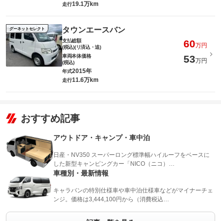
19.1万km
走行
タウンエースバン
グーネットセレクト
支払総額
60
万円
(税込)(リ済込・追)
車両本体価格
53
万円
(税込)
2015年
年式
11.6万km
走行
おすすめ記事
アウトドア・キャンプ・車中泊
日産・NV350 スーパーロング標準幅ハイルーフをベースに
した新型キャンピングカー「NICO（ニコ）…
車種別・最新情報
キャラバンの特別仕様車や車中泊仕様車などがマイナーチェ
ンジ。価格は3,444,100円から（消費税込…