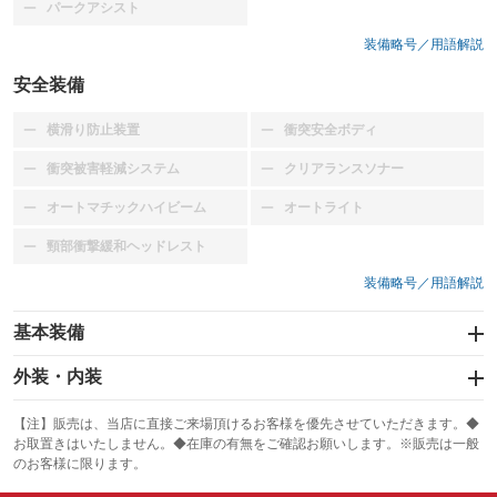
パークアシスト
：装備なし
装備略号／用語解説
安全装備
横滑り防止装置
衝突安全ボディ
：装備なし
：装備なし
衝突被害軽減システム
クリアランスソナー
：装備なし
：装備なし
オートマチックハイビーム
オートライト
：装備なし
：装備なし
頸部衝撃緩和ヘッドレスト
：装備なし
装備略号／用語解説
基本装備
エアバッグ：運転席
外装・内装
：装備あり
スライドドア：両面
カーナビ：メモリーナビ他
：装備あり
：装備あり
【注】販売は、当店に直接ご来場頂けるお客様を優先させていただきます。◆
お取置きはいたしません。◆在庫の有無をご確認お願いします。※販売は一般
サンルーフ
ABS
TV：フルセグ
：装備なし
：装備あり
：装備あり
のお客様に限ります。
エアコン
Wエアコン
オーディオ
：装備あり
：装備なし