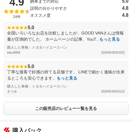
（5点満点中）
4.9
5.0
納車までの対応
4.8
説明の分かりやすさ
4.8
オススメ度
24件
5.0
全国いろいろなお店を比較しましたが、GOOD VANさんは情報
量が圧倒的でした。 ホームページの記事、YouT...
もっと見る
購入した車種：トヨタハイエースバン
taku0856
2026年08月03日
5.0
丁寧な接客で好感の持てる店舗です。 LINEで細かく連絡が出来
るところも安心できます。
もっと見る
購入した車種：トヨタハイエースバン
きうゆ
2026年08月01日
この販売店のレビュー一覧を見る
購入パック