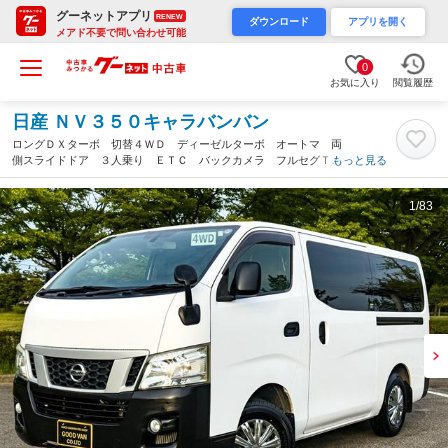
グーネットアプリ
RENEW
ダウンロード
アプリを開く
メアド不要で問い合わせ可能
0
お気に入り
閲覧履歴
日産 ＮＶ３５０キャラバンバン
ロングＤＸターボ 切替４ＷＤ ディーゼルターボ オートマ 両
側スライドドア ３人乗り ＥＴＣ バックカメラ フルセグＴ
もっと見る
Ｖ フロントフォグランプ キーレス 修復歴無し パワーステア
リング パワーウインドウ エアコン（新潟県）
1
/83