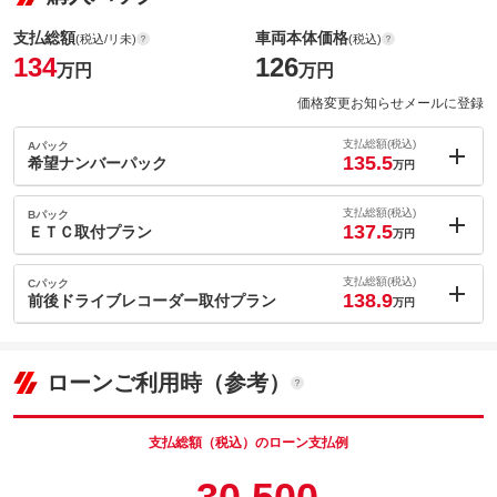
支払総額
車両本体価格
(税込/リ未)
(税込)
134
126
万円
万円
価格変更お知らせメールに登録
支払総額(税込)
Aパック
135.5
希望ナンバーパック
万円
内：オプシ
1.5
ョン価格
支払総額(税込)
Bパック
万円
137.5
(税込)
ＥＴＣ取付プラン
万円
車両本体価
126
万円
内：オプシ
格
3.5
ョン価格
支払総額(税込)
Cパック
万円
138.9
(税込)
前後ドライブレコーダー取付プラン
万円
車両本体価
126
万円
内：オプシ
格
4.9
ョン価格
万円
(税込)
パック内容
ローンご利用時（参考）
車両本体価
126
万円
思い出の数字、好きな数字などを愛車のナンバーに！※新潟県外
格
パック内容
で登録の場合は陸送料金、名義変更代行手数料が別途でかかりま
す。
支払総額（税込）のローン支払例
思い出の数字、好きな数字などを愛車のナンバーに！※新潟県外
２．０対応ＥＴＣ車載器取付けプランです。
で登録の場合は陸送料金、名義変更代行手数料が別途でかかりま
パック内容
備考