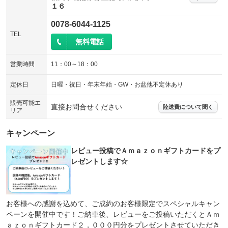
ウォークスルー
後席モニター
：装備なし
：装備なし
１６
電動リアゲート
フロントカメラ
：装備なし
：装備なし
0078-6044-1125
TEL
シートエアコン
全周囲カメラ
：装備なし
：装備なし
無料電話
サイドカメラ
ルーフレール
：装備なし
：装備なし
営業時間
11：00～18：00
エアサスペンション
ヘッドライトウォッシャー
：装備なし
：装備なし
定休日
日曜・祝日・年末年始・GW・お盆他不定休あり
装備略号／用語解説
販売可能エ
直接お問合せください
陸送費について聞く
リア
キャンペーン
レビュー投稿でＡｍａｚｏｎギフトカードをプ
レゼントします☆
お客様への感謝を込めて、ご成約のお客様限定でスペシャルキャン
ペーンを開催中です！ご納車後、レビューをご投稿いただくとＡｍ
ａｚｏｎギフトカード２，０００円分をプレゼントさせていただき