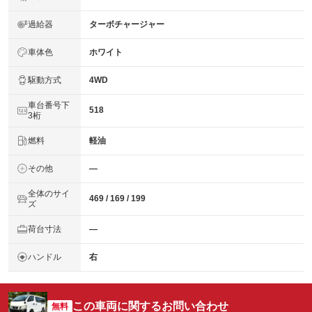
過給器
ターボチャージャー
車体色
ホワイト
駆動方式
4WD
車台番号下
518
3桁
燃料
軽油
その他
―
全体のサイ
469 / 169 / 199
ズ
荷台寸法
―
ハンドル
右
この車両に関するお問い合わせ
無料