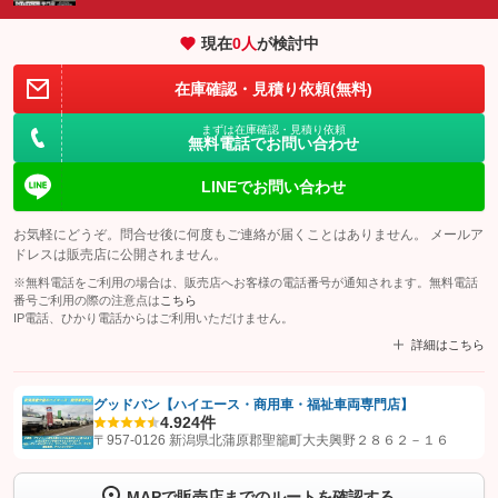
現在
0
人
が検討中
在庫確認・見積り依頼(無料)
まずは在庫確認・見積り依頼
無料電話でお問い合わせ
LINEでお問い合わせ
お気軽にどうぞ。問合せ後に何度もご連絡が届くことはありません。 メールア
ドレスは販売店に公開されません。
※無料電話をご利用の場合は、販売店へお客様の電話番号が通知されます。無料電話
番号ご利用の際の注意点は
こちら
IP電話、ひかり電話からはご利用いただけません。
詳細はこちら
グッドバン【ハイエース・商用車・福祉車両専門店】
4.9
24件
【STEP1】
認証画面でグーネットを友だち追加してから「許可する」ボタンを押
〒957-0126 新潟県北蒲原郡聖籠町大夫興野２８６２－１６
します
MAPで販売店までのルートを確認する