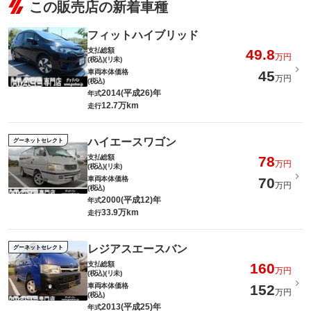
この販売店の新着車種
フィットハイブリッド
支払総額
49.8
万円
(税込)(リ未)
車両本体価格
45
万円
(税込)
2014(平成26)年
年式
12.7万km
走行
ハイエースワゴン
グーネットセレクト
支払総額
78
万円
(税込)(リ未)
車両本体価格
70
万円
(税込)
2000(平成12)年
年式
33.9万km
走行
レジアスエースバン
グーネットセレクト
支払総額
160
万円
(税込)(リ未)
車両本体価格
152
万円
(税込)
2013(平成25)年
年式