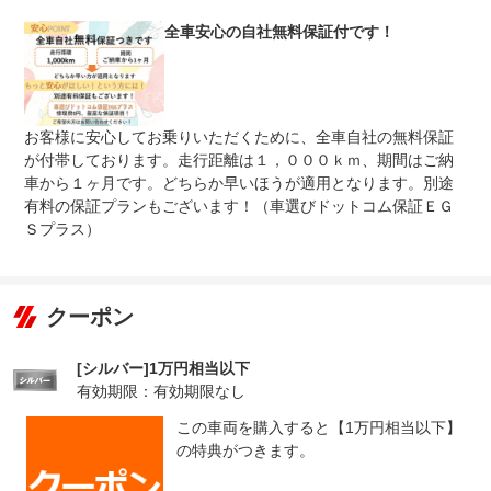
法定整備
※車検なし・車検整備付の場合は法定24ヶ月点検整備付
※商用車は6ヶ月または12ヶ月点検整備付
全車安心の自社無料保証付です！
法定整備
当社指定の整備工場にて、納車整備を実施し納車いたしま
について
す。
お客様に安心してお乗りいただくために、全車自社の無料保証
が付帯しております。走行距離は１，０００ｋｍ、期間はご納
車から１ヶ月です。どちらか早いほうが適用となります。別途
有料の保証プランもございます！（車選びドットコム保証ＥＧ
Ｓプラス）
クーポン
[シルバー]1万円相当以下
有効期限：有効期限なし
この車両を購入すると【1万円相当以下】
の特典がつきます。