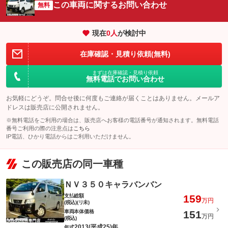
この車両に関するお問い合わせ
無料
現在
0
人
が検討中
在庫確認・見積り依頼(無料)
まずは在庫確認・見積り依頼
無料電話でお問い合わせ
お気軽にどうぞ。問合せ後に何度もご連絡が届くことはありません。メールア
ドレスは販売店に公開されません。
※無料電話をご利用の場合は、販売店へお客様の電話番号が通知されます。無料電話
番号ご利用の際の注意点は
こちら
IP電話、ひかり電話からはご利用いただけません。
この販売店の同一車種
ＮＶ３５０キャラバンバン
支払総額
159
万円
(税込)(リ未)
車両本体価格
151
万円
(税込)
2013(平成25)年
年式