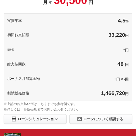
30,500
す。
２．０対応ＥＴＣ車載器取付けプランです。
月々
円
備考
[保証付]：2ヶ月・2000km いずれか早い時期が保証適用の条件と
前後ドライブレコーダーの取り付けプランです。
[保証付]：2ヶ月・2000km いずれか早い時期が保証適用の条件と
保証
保証
なります。
なります。
4.5
実質年率
前後ドライブレコーダーの取り付けプランです。
%
備考
保証項目
-
保証項目
-
[保証付]：2ヶ月・2000km いずれか早い時期が保証適用の条件と
33,220
保証
初回お支払額
円
修理回数・
なります。
修理回数・
-
-
上限金額
上限金額
保証項目
-
-
頭金
円
免責金
無し
免責金
無し
修理回数・
-
保証修理受
上限金額
保証修理受
-
48
総支払回数
-
回
付先
付先
免責金
無し
ロードサー
ロードサー
無し
無し
ビスの有無
-
ボーナス月加算金額
ビスの有無
円 × -回
保証修理受
-
付先
このパックの見積もり依頼（無料）
1,466,720
このパックの見積もり依頼（無料）
割賦販売価格
ロードサー
円
無し
ビスの有無
※上記のお支払い例は、あくまでも参考例です。
※詳しくは、各販売店までお問い合わせください。
このパックの見積もり依頼（無料）
ローンシミュレーション
ローンについて相談する